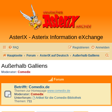
AsterIX - Asterix Information eXchange
FAQ
Registrieren
Anmelden
S
Hauptseite
Forum
AsterIX auf Deutsch
Außerhalb Galliens
u
Außerhalb Galliens
c
Moderator:
Comedix
h
Forum
e
Betrifft: Comedix.de
Themen zur Homepage
www.comedix.de
Moderator:
Comedix
Unterforum:
Artikel für die Comedix-Bibliothek
Themen:
711