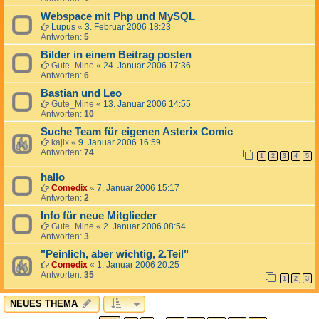
Webspace mit Php und MySQL
Lupus
«
3. Februar 2006 18:23
Antworten:
5
Bilder in einem Beitrag posten
Gute_Mine
«
24. Januar 2006 17:36
Antworten:
6
Bastian und Leo
Gute_Mine
«
13. Januar 2006 14:55
Antworten:
10
Suche Team für eigenen Asterix Comic
kajix
«
9. Januar 2006 16:59
Antworten:
74
1
2
3
4
5
hallo
Comedix
«
7. Januar 2006 15:17
Antworten:
2
Info für neue Mitglieder
Gute_Mine
«
2. Januar 2006 08:54
Antworten:
3
"Peinlich, aber wichtig, 2.Teil"
Comedix
«
1. Januar 2006 20:25
Antworten:
35
1
2
3
NEUES THEMA