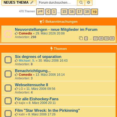
SUCHE
ERWEITERTE 
NEUES THEMA
SEITE
19
VON
19
19
1
15
16
17
18
470 Themen
VORHERIGE
…
Bekanntmachungen
Neuvorstellungen - neue Mitglieder im Forum
Comedix
«
29. März 2026 20:08
Antworten:
298
1
17
18
19
20
…
Themen
Six degrees of separation
Michael_S.
«
30. März 2006 16:43
Antworten:
8
Benachrichtigung...
Comedix
«
13. März 2006 16:14
Antworten:
3
Webseitensuche II
LG
«
11. März 2006 09:56
Antworten:
4
Für alle Eishockey-Fans
kajix
«
8. März 2006 20:11
Film "Star Wreck: In the Pirkinning"
katri
«
8. März 2006 17:26