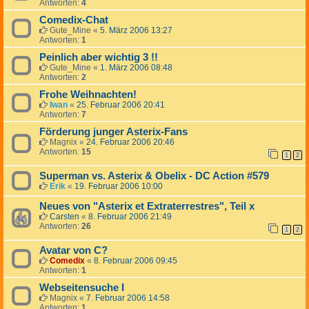
Antworten:
4
Comedix-Chat
Gute_Mine
«
5. März 2006 13:27
Antworten:
1
Peinlich aber wichtig 3 !!
Gute_Mine
«
1. März 2006 08:48
Antworten:
2
Frohe Weihnachten!
Iwan
«
25. Februar 2006 20:41
Antworten:
7
Förderung junger Asterix-Fans
Magnix
«
24. Februar 2006 20:46
Antworten:
15
1
2
Superman vs. Asterix & Obelix - DC Action #579
Erik
«
19. Februar 2006 10:00
Neues von "Asterix et Extraterrestres", Teil x
Carsten
«
8. Februar 2006 21:49
Antworten:
26
1
2
Avatar von C?
Comedix
«
8. Februar 2006 09:45
Antworten:
1
Webseitensuche I
Magnix
«
7. Februar 2006 14:58
Antworten:
1