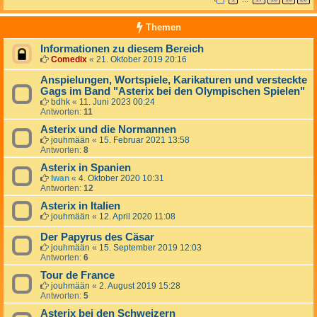
…
Themen
Informationen zu diesem Bereich
Comedix
«
21. Oktober 2019 20:16
Anspielungen, Wortspiele, Karikaturen und versteckte
Gags im Band "Asterix bei den Olympischen Spielen"
bdhk
«
11. Juni 2023 00:24
Antworten:
11
Asterix und die Normannen
jouhmään
«
15. Februar 2021 13:58
Antworten:
8
Asterix in Spanien
Iwan
«
4. Oktober 2020 10:31
Antworten:
12
Asterix in Italien
jouhmään
«
12. April 2020 11:08
Der Papyrus des Cäsar
jouhmään
«
15. September 2019 12:03
Antworten:
6
Tour de France
jouhmään
«
2. August 2019 15:28
Antworten:
5
Asterix bei den Schweizern