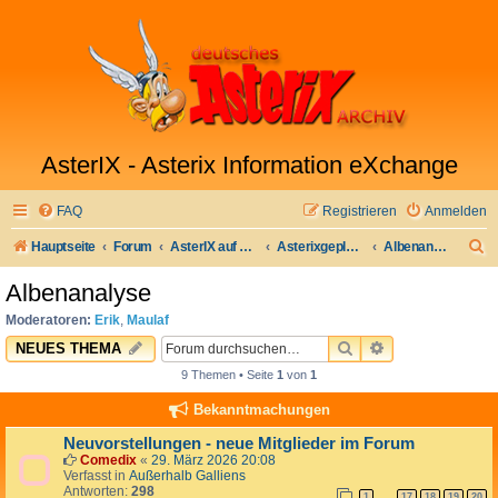
AsterIX - Asterix Information eXchange
FAQ
Registrieren
Anmelden
S
Hauptseite
Forum
AsterIX auf Deutsch
Asterixgeplauder
Albenanalyse
u
Albenanalyse
c
Moderatoren:
Erik
,
Maulaf
h
SUCHE
ERWEITERTE 
NEUES THEMA
e
9 Themen • Seite
1
von
1
Bekanntmachungen
Neuvorstellungen - neue Mitglieder im Forum
Comedix
«
29. März 2026 20:08
Verfasst in
Außerhalb Galliens
Antworten:
298
1
17
18
19
20