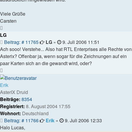
Viele Grüße
Carsten
Nach
oben
LG
Beitrag
Beitrag: # 11765
LG
»
9. Juli 2006 11:51
Ach sooo! Verstehe... Also hat RTL Enterprises alle Rechte von
Asterix? Offenbar ja, wenn sogar für die Zeichnungen auf ein
paar Karten sich an die gewandt wird, oder?
Nach
oben
Erik
AsterIX Druid
Beiträge:
8354
Registriert:
8. August 2004 17:55
Wohnort:
Deutschland
Beitrag
Beitrag: # 11766
Erik
»
9. Juli 2006 12:33
Halo Lucas,