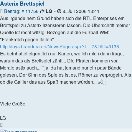
Asterix Brettspiel
Beitrag
Beitrag: # 11756
LG
»
8. Juli 2006 13:41
Aus irgendeinem Grund haben sich die RTL Enterprises ein
Brettspiel zu Asterix lizensieren lassen. Die Überschrift meiner
Quelle ist recht witzig. Bezogen auf die Fußball-WM:
"Frankreich gegen Italien"
http://toys.brandora.de/NewsPage.aspx?I ... 7&DID=3135
Es beinhaltet eigentlich nur Karten, wo ich mich dann frage,
warum das als Brettspiel zählt... Die Piraten kommen vor,
Moralelastix auch... Tja, da hat jemand nur ein paar Bände
gelesen. Der Sinn des Spieles ist es, Römer zu verprügeln. Als
ob die Gallier das aus Spaß machen würden...
Viele Grüße
LG
Nach
oben