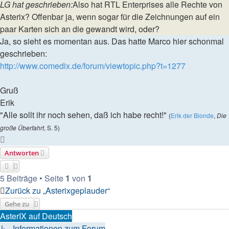
LG hat geschrieben:
Also hat RTL Enterprises alle Rechte von
Asterix? Offenbar ja, wenn sogar für die Zeichnungen auf ein
paar Karten sich an die gewandt wird, oder?
Ja, so sieht es momentan aus. Das hatte Marco hier schonmal
geschrieben:
http://www.comedix.de/forum/viewtopic.php?t=1277
Gruß
Erik
"Alle sollt ihr noch sehen, daß ich habe recht!"
(
Erik der Blonde
,
Die
große Überfahrt
, S. 5)
Nach
oben
Antworten
5 Beiträge • Seite
1
von
1
Zurück zu „Asterixgeplauder“
Gehe zu
AsterIX auf Deutsch
↳ Informationen zum Forum