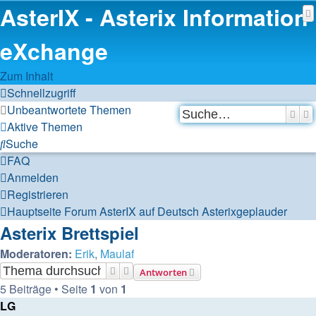
AsterIX - Asterix Information
eXchange
Zum Inhalt
Schnellzugriff
Unbeantwortete Themen
Such
E
Aktive Themen
Suche
FAQ
Anmelden
Registrieren
Hauptseite
Forum
AsterIX auf Deutsch
Asterixgeplauder
Asterix Brettspiel
Moderatoren:
Erik
,
Maulaf
Suche
Erweiterte Suche
Antworten
5 Beiträge • Seite
1
von
1
LG