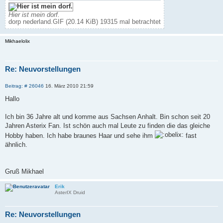
Hier ist mein dorf.
dorp nederland.GIF (20.14 KiB) 19315 mal betrachtet
Mikhaelolix
Re: Neuvorstellungen
Z
B
Beitrag: # 26046
16. März 2010 21:59
i
e
i
t
Hallo
t
i
r
e
a
Ich bin 36 Jahre alt und komme aus Sachsen Anhalt. Bin schon seit 20
r
g
Jahren Asterix Fan. Ist schön auch mal Leute zu finden die das gleiche
e
n
Hobby haben. Ich habe braunes Haar und sehe ihm
fast
ähnlich.
Gruß Mikhael
Erik
AsterIX Druid
Re: Neuvorstellungen