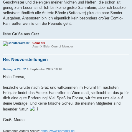
n
Geschwister und diejenigen meiner Nichten und Neffen, die schon alt
genug zum Lesen sind. Ich bin keine große Sammlerin, aber ich besitze
selbstverständlich alle Asterix-Bände (Softcover) plus ein paar Sonder-
Ausgaben. Ansonsten bin ich eigentlich kein besonders großer Comic-
Fan, außer wenn's um die Peanuts geht.
liebe Grüße aus Graz
Comedix
AsterIX Elder Council Member
Re: Neuvorstellungen
Z
B
Beitrag: # 24572
4. September 2009 18:10
i
e
i
t
Hallo Teresa,
t
i
r
e
a
herzliche Grüße nach Graz und willkommen im Forum! Im nächsten
r
g
Frühjahr findet das Asterix-Fantreffen in Wien statt, vielleicht ist das ja für
e
n
dich eine gute Entfernung! Viel Spaß im Forum, wir freuen uns alle auf
deine Beiträge. Und keine falsche Scheu, die meisten Mitglieder sind
lesender Natur.
Gruß, Marco
Deutsches Asterix Archiv:
https://www.comedix.de