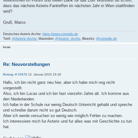
Willkommen im Forum und vielen Dank für das Lob! Wusstest du schon,
dass das nächste Asterix-Fantreffen im nächsten Jahr in Wien stattfinden
wird?
Gruß, Marco
Deutsches Asterix Archiv:
https://www.comedix.de
TwiX:
@Asterix-Archiv
, Mastodon:
@Asterix_Archiv
, Bluesky:
@comedix.de
lucas
Re: Neuvorstellungen
Z
B
Beitrag: # 25678
12. Januar 2010 15:18
i
e
i
t
Hallo, ich bin nicht ganz neu hier, aber ich habe mich nog nicht
t
i
vorgestellt.
r
e
a
Also, ich bin Lucas und ich bin fast vierzehn Jahre alt. Ich komme aus
r
g
den Niederlanden.
e
n
Ich habe in der Schule nur wenig Deutsch Unterricht gehabt und spreche
und schreibe darum nicht so gut Deutsch.
Aber ich werde versuchen so wenig wie möglich Fehler zu machen.
Ich interessiere mich fur Asterix und fur alles was mit Geschichte zu tun
hat.