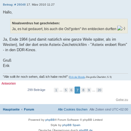
Z
B
Beitrag: # 26048
17. März 2010 11:27
i
e
i
t
Hallo,
t
i
r
e
a
Nixalsverdrus hat geschrieben:
r
g
e
Ja, es hat gedauert, bis auch die Ost"goten" ihn entdecken durften
n
Ja, Ende 1984 (und damit natürlich eine ganze Weile später, als im
Westen), lief der dort erste Asterix-Zeichetrickfilm - "Asterix erobert Rom"
- in den DDR-Kinos.
Gruß
Erik
"Alle sollt ihr noch sehen, daß ich habe recht!"
(
Erik der Blonde
,
Die große Überfahrt
, S. 5)
Antworten
7
299 Beiträge
1
…
5
6
8
9
…
20
V
N
S
o
ä
e
r
c
Gehe zu
i
h
h
t
e
s
e
Hauptseite
Forum
Alle Cookies löschen
Alle Zeiten sind
UTC+02:00
r
t
7
i
e
v
g
o
Powered by
phpBB
® Forum Software © phpBB Limited
e
n
2
Style by
phpBB Spain
0
Deutsche Übersetzung durch
phpBB.de