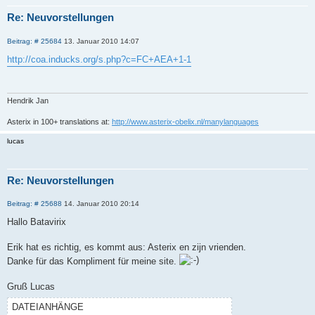
Re: Neuvorstellungen
Z
B
Beitrag: # 25684
13. Januar 2010 14:07
i
e
i
t
http://coa.inducks.org/s.php?c=FC+AEA+1-1
t
i
r
e
a
r
g
e
Hendrik Jan
n
Asterix in 100+ translations at:
http://www.asterix-obelix.nl/manylanguages
lucas
Re: Neuvorstellungen
Z
B
Beitrag: # 25688
14. Januar 2010 20:14
i
e
i
t
Hallo Batavirix
t
i
r
e
a
Erik hat es richtig, es kommt aus: Asterix en zijn vrienden.
r
g
e
Danke für das Kompliment für meine site.
n
Gruß Lucas
DATEIANHÄNGE