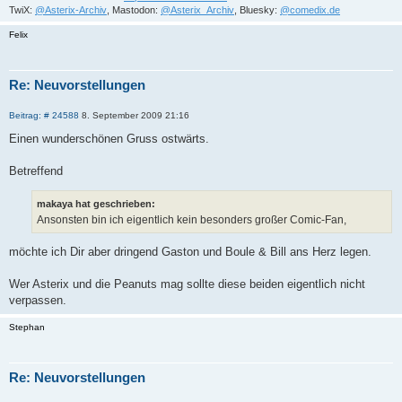
TwiX:
@Asterix-Archiv
, Mastodon:
@Asterix_Archiv
, Bluesky:
@comedix.de
Felix
Re: Neuvorstellungen
Z
B
Beitrag: # 24588
8. September 2009 21:16
i
e
i
t
Einen wunderschönen Gruss ostwärts.
t
i
r
e
a
Betreffend
r
g
e
n
makaya hat geschrieben:
Ansonsten bin ich eigentlich kein besonders großer Comic-Fan,
möchte ich Dir aber dringend Gaston und Boule & Bill ans Herz legen.
Wer Asterix und die Peanuts mag sollte diese beiden eigentlich nicht
verpassen.
Stephan
Re: Neuvorstellungen