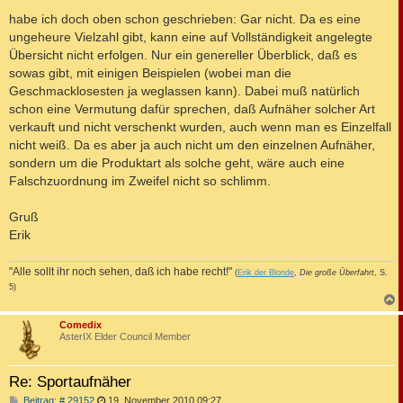
habe ich doch oben schon geschrieben: Gar nicht. Da es eine
ungeheure Vielzahl gibt, kann eine auf Vollständigkeit angelegte
Übersicht nicht erfolgen. Nur ein genereller Überblick, daß es
sowas gibt, mit einigen Beispielen (wobei man die
Geschmacklosesten ja weglassen kann). Dabei muß natürlich
schon eine Vermutung dafür sprechen, daß Aufnäher solcher Art
verkauft und nicht verschenkt wurden, auch wenn man es Einzelfall
nicht weiß. Da es aber ja auch nicht um den einzelnen Aufnäher,
sondern um die Produktart als solche geht, wäre auch eine
Falschzuordnung im Zweifel nicht so schlimm.
Gruß
Erik
"Alle sollt ihr noch sehen, daß ich habe recht!"
(
Erik der Blonde
,
Die große Überfahrt
, S.
5)
c
Comedix
AsterIX Elder Council Member
Re: Sportaufnäher
B
Beitrag: # 29152
19. November 2010 09:27