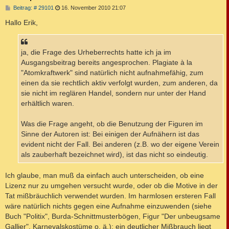
B
Beitrag: # 29101
16. November 2010 21:07
e
i
Hallo Erik,
t
r
a
g
ja, die Frage des Urheberrechts hatte ich ja im
Ausgangsbeitrag bereits angesprochen. Plagiate à la
"Atomkraftwerk" sind natürlich nicht aufnahmefähig, zum
einen da sie rechtlich aktiv verfolgt wurden, zum anderen, da
sie nicht im reglären Handel, sondern nur unter der Hand
erhältlich waren.
Was die Frage angeht, ob die Benutzung der Figuren im
Sinne der Autoren ist: Bei einigen der Aufnähern ist das
evident nicht der Fall. Bei anderen (z.B. wo der eigene Verein
als zauberhaft bezeichnet wird), ist das nicht so eindeutig.
Ich glaube, man muß da einfach auch unterscheiden, ob eine
Lizenz nur zu umgehen versucht wurde, oder ob die Motive in der
Tat mißbräuchlich verwendet wurden. Im harmlosen ersteren Fall
wäre natürlich nichts gegen eine Aufnahme einzuwenden (siehe
Buch "Politix", Burda-Schnittmusterbögen, Figur "Der unbeugsame
Gallier", Karnevalskostüme o. ä.); ein deutlicher Mißbrauch liegt