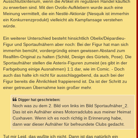
Ausschlußkriterium, wenn die Artikel im regulären Handel käuflich
zu erwerben sind. Mit den Ovolix-Aufklebern wurde auch eine
Meinung vermittelt, die ein Nestlé-Aktionär (Nesquik ist immerhin
ein Konkurrenzprodukt) vielleicht als Kampfansage verstehen
würde.
Ein weiterer Unterschied besteht hinsichtlich Obelix/Dépardieu-
Figur und Sportaufnähern aber noch: Bei der Figur hat man sich
immerhin bemüht, vordergründig einen gewissen Abstand zum
Realfilm-Original zu halten (Schild, Design des Gürtels, Pose). Die
Sportaufnäher stellen die Asterix-Figuren zumeist (es gibt in der
Farbgebung einige Ausnahmen) 1:1 dar, wie im Comic. - Doch
auch das halte ich nicht für ausschlaggebend, da auch bei der
Figur bereits die Ähnlichkeit frappierend ist. Da ist der Schritt zu
einer getreuen Übernahme kein großer mehr.
Digger hat geschrieben:
Noch was zu dem 2. Bild von links im Bild Sportaufnäher_2.
Das ist ein Aufnäher eines Motorradclubs aus meiner Heimat
Cuxhaven. Wenn ich es noch richtig in Erinnerung habe,
dann war dieser Aufnäher für befreundete Clubs gedacht.
Tut mir Leid, das wußte ich nicht. Dann ist das natürlich ein