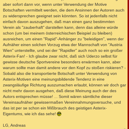
aber sofort dann vor, wenn unter Verwendung der Motive
Botschaften vermittelt werden, die dem Ansinnen der Autoren auch
zu widersprechen geeignet sein könnten. So ist jedenfalls nicht
einfach davon auszugehen, daß man einen ganz bestimmten
Verein als "zauberhaft" darstellen kann, denn das alleine würde
schon (um bei meinem österreichischen Beispiel zu bleiben)
ausreichen, um einen "Rapid"-Anhänger zu "beleidigen", wenn der
Aufnäher einen solchen Vorzug etwa der Mannschaft von "Austria
Wien" unterstellte, und sei der "Rapidler" auch noch so ein großer
Asterix-Fan! - Ich glaube zwar nicht, daß sich Uderzo selbst für
gewisse deutsche Sportvereine besonders erwärmen kann, aber
warum sollte man damit andere vor den Kopf zu stoßen riskieren? -
Sobald also die transportierte Botschaft unter Verwendung von
Asterix-Motiven eine meinungsbildende Tendenz in eine
zwangsläufige Richtung auszumachen erlaubt, können wir doch gar
nicht mehr davon ausgehen, daß diese Meinung auch der des
Autors entsprechen müsse! ... Somit wären sämtliche dieser
Vereinsaufnäher gewissermaßen Vereinnahmungsversuche, und
das ist per se schon ein Mißbrauch des geistigen Asterix-
Eigentums, wie ich das sehe!
LG, Andreas