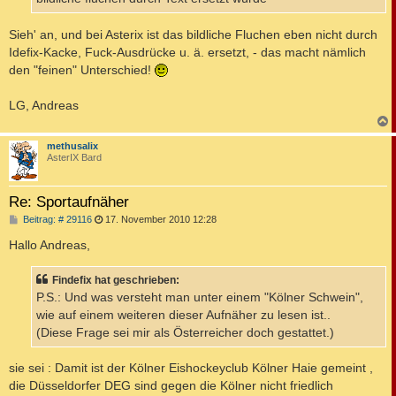
Sieh' an, und bei Asterix ist das bildliche Fluchen eben nicht durch
Idefix-Kacke, Fuck-Ausdrücke u. ä. ersetzt, - das macht nämlich
den "feinen" Unterschied!
LG, Andreas
c
methusalix
AsterIX Bard
Re: Sportaufnäher
B
Beitrag: # 29116
17. November 2010 12:28
e
i
Hallo Andreas,
t
r
a
Findefix hat geschrieben:
g
P.S.: Und was versteht man unter einem "Kölner Schwein",
wie auf einem weiteren dieser Aufnäher zu lesen ist..
(Diese Frage sei mir als Österreicher doch gestattet.)
sie sei : Damit ist der Kölner Eishockeyclub Kölner Haie gemeint ,
die Düsseldorfer DEG sind gegen die Kölner nicht friedlich