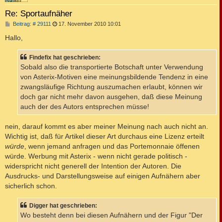
Re: Sportaufnäher
B
Beitrag: # 29111
17. November 2010 10:01
e
i
Hallo,
t
r
a
Findefix hat geschrieben:
g
Sobald also die transportierte Botschaft unter Verwendung
von Asterix-Motiven eine meinungsbildende Tendenz in eine
zwangsläufige Richtung auszumachen erlaubt, können wir
doch gar nicht mehr davon ausgehen, daß diese Meinung
auch der des Autors entsprechen müsse!
nein, darauf kommt es aber meiner Meinung nach auch nicht an.
Wichtig ist, daß für Artikel dieser Art durchaus eine Lizenz erteilt
würde
, wenn jemand anfragen und das Portemonnaie öffenen
würde. Werbung mit Asterix - wenn nicht gerade politisch -
widerspricht nicht generell der Intention der Autoren. Die
Ausdrucks- und Darstellungsweise auf einigen Aufnähern aber
sicherlich schon.
Digger hat geschrieben:
Wo besteht denn bei diesen Aufnähern und der Figur "Der