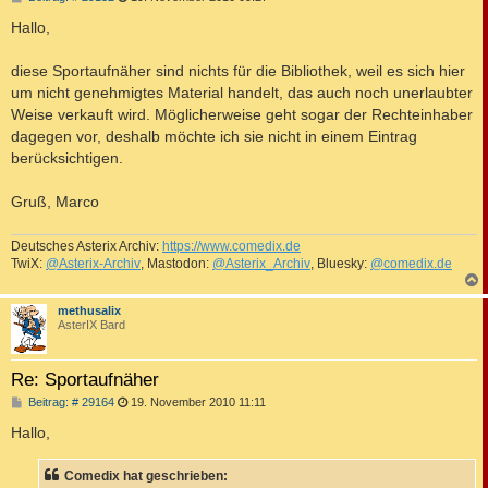
e
i
Hallo,
t
r
a
diese Sportaufnäher sind nichts für die Bibliothek, weil es sich hier
g
um nicht genehmigtes Material handelt, das auch noch unerlaubter
Weise verkauft wird. Möglicherweise geht sogar der Rechteinhaber
dagegen vor, deshalb möchte ich sie nicht in einem Eintrag
berücksichtigen.
Gruß, Marco
Deutsches Asterix Archiv:
https://www.comedix.de
TwiX:
@Asterix-Archiv
, Mastodon:
@Asterix_Archiv
, Bluesky:
@comedix.de
c
methusalix
AsterIX Bard
Re: Sportaufnäher
B
Beitrag: # 29164
19. November 2010 11:11
e
i
Hallo,
t
r
a
Comedix hat geschrieben:
g