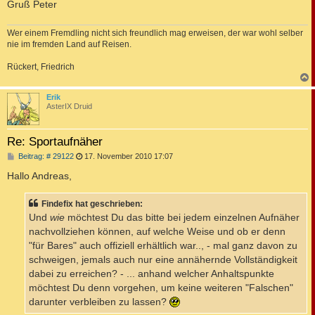
Gruß Peter
Wer einem Fremdling nicht sich freundlich mag erweisen, der war wohl selber
nie im fremden Land auf Reisen.
Rückert, Friedrich
c
Erik
AsterIX Druid
Re: Sportaufnäher
B
Beitrag: # 29122
17. November 2010 17:07
e
i
Hallo Andreas,
t
r
a
Findefix hat geschrieben:
g
Und
wie
möchtest Du das bitte bei jedem einzelnen Aufnäher
nachvollziehen können, auf welche Weise und ob er denn
"für Bares" auch offiziell erhältlich war.., - mal ganz davon zu
schweigen, jemals auch nur eine annähernde Vollständigkeit
dabei zu erreichen? - ... anhand welcher Anhaltspunkte
möchtest Du denn vorgehen, um keine weiteren "Falschen"
darunter verbleiben zu lassen?