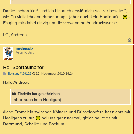
Danke, schon klar! Und ich bin auch gewiß nicht so "zartbesaitet",
wie Du vielleicht annehmen magst (aber auch kein Hooligan)...
-
Es ging mir dabei einzig um die verwendete Ausdrucksweise.
LG, Andreas
c
methusalix
AsterIX Bard
Re: Sportaufnäher
B
Beitrag: # 29121
17. November 2010 16:24
e
i
Hallo Andreas,
t
r
a
Findefix hat geschrieben:
g
(aber auch kein Hooligan)
diese Frotzelein zwischen Kölnern und Düsseldorfern hat nichts mit
Hooligans zu tun
bei uns ganz normal, gleich so ist es mit
Dortmund, Schalke und Bochum.