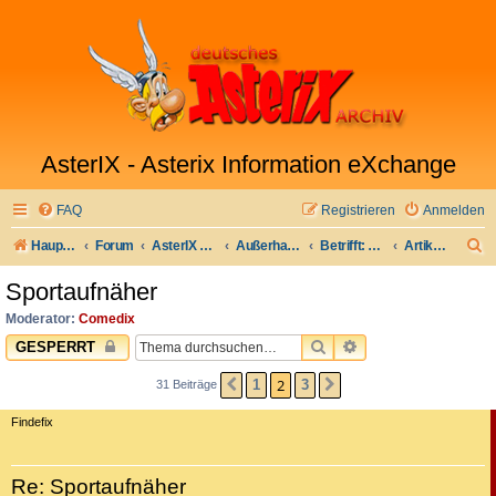
AsterIX - Asterix Information eXchange
FAQ
Registrieren
Anmelden
S
Hauptseite
Forum
AsterIX auf Deutsch
Außerhalb Galliens
Betrifft: Comedix.de
Artikel für die Comedix-Bibliothek
u
Sportaufnäher
c
Moderator:
Comedix
h
SUCHE
ERWEITERTE SUC
GESPERRT
e
2
1
3
31 Beiträge
VORHERIGE
NÄCHSTE
Findefix
Re: Sportaufnäher