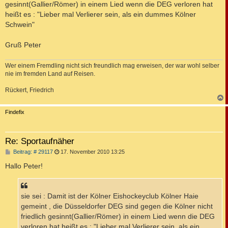
gesinnt(Gallier/Römer) in einem Lied wenn die DEG verloren hat
heißt es : "Lieber mal Verlierer sein, als ein dummes Kölner
Schwein"
Gruß Peter
Wer einem Fremdling nicht sich freundlich mag erweisen, der war wohl selber
nie im fremden Land auf Reisen.
Rückert, Friedrich
c
Findefix
Re: Sportaufnäher
B
Beitrag: # 29117
17. November 2010 13:25
e
i
Hallo Peter!
t
r
a
g
sie sei : Damit ist der Kölner Eishockeyclub Kölner Haie
gemeint , die Düsseldorfer DEG sind gegen die Kölner nicht
friedlich gesinnt(Gallier/Römer) in einem Lied wenn die DEG
verloren hat heißt es : "Lieber mal Verlierer sein, als ein