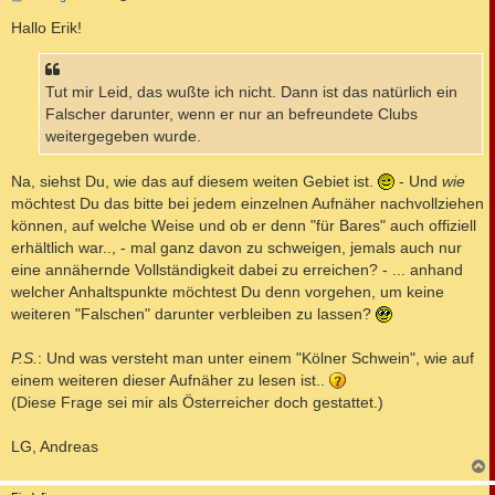
e
i
Hallo Erik!
t
r
a
g
Tut mir Leid, das wußte ich nicht. Dann ist das natürlich ein
Falscher darunter, wenn er nur an befreundete Clubs
weitergegeben wurde.
Na, siehst Du, wie das auf diesem weiten Gebiet ist.
- Und
wie
möchtest Du das bitte bei jedem einzelnen Aufnäher nachvollziehen
können, auf welche Weise und ob er denn "für Bares" auch offiziell
erhältlich war.., - mal ganz davon zu schweigen, jemals auch nur
eine annähernde Vollständigkeit dabei zu erreichen? - ... anhand
welcher Anhaltspunkte möchtest Du denn vorgehen, um keine
weiteren "Falschen" darunter verbleiben zu lassen?
P.S.
: Und was versteht man unter einem "Kölner Schwein", wie auf
einem weiteren dieser Aufnäher zu lesen ist..
(Diese Frage sei mir als Österreicher doch gestattet.)
LG, Andreas