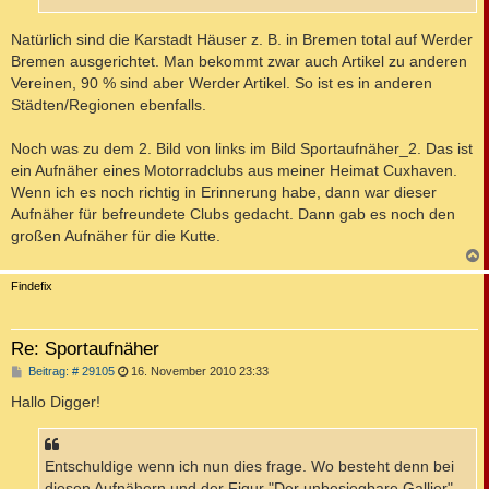
Natürlich sind die Karstadt Häuser z. B. in Bremen total auf Werder
Bremen ausgerichtet. Man bekommt zwar auch Artikel zu anderen
Vereinen, 90 % sind aber Werder Artikel. So ist es in anderen
Städten/Regionen ebenfalls.
Noch was zu dem 2. Bild von links im Bild Sportaufnäher_2. Das ist
ein Aufnäher eines Motorradclubs aus meiner Heimat Cuxhaven.
Wenn ich es noch richtig in Erinnerung habe, dann war dieser
Aufnäher für befreundete Clubs gedacht. Dann gab es noch den
großen Aufnäher für die Kutte.
c
Findefix
Re: Sportaufnäher
B
Beitrag: # 29105
16. November 2010 23:33
e
i
Hallo Digger!
t
r
a
g
Entschuldige wenn ich nun dies frage. Wo besteht denn bei
diesen Aufnähern und der Figur "Der unbesiegbare Gallier"