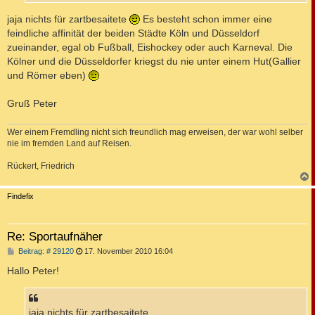
jaja nichts für zartbesaitete
Es besteht schon immer eine
feindliche affinität der beiden Städte Köln und Düsseldorf
zueinander, egal ob Fußball, Eishockey oder auch Karneval. Die
Kölner und die Düsseldorfer kriegst du nie unter einem Hut(Gallier
und Römer eben)
Gruß Peter
Wer einem Fremdling nicht sich freundlich mag erweisen, der war wohl selber
nie im fremden Land auf Reisen.
Rückert, Friedrich
c
Findefix
Re: Sportaufnäher
B
Beitrag: # 29120
17. November 2010 16:04
e
i
Hallo Peter!
t
r
a
g
jaja nichts für zartbesaitete