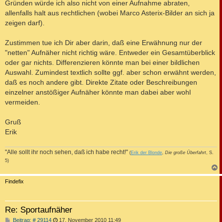
Gründen würde ich also nicht von einer Aufnahme abraten,
allenfalls halt aus rechtlichen (wobei Marco Asterix-Bilder an sich ja
zeigen darf).
Zustimmen tue ich Dir aber darin, daß eine Erwähnung nur der
"netten" Aufnäher nicht richtig wäre. Entweder ein Gesamtüberblick
oder gar nichts. Differenzieren könnte man bei einer bildlichen
Auswahl. Zumindest textlich sollte ggf. aber schon erwähnt werden,
daß es noch andere gibt. Direkte Zitate oder Beschreibungen
einzelner anstößiger Aufnäher könnte man dabei aber wohl
vermeiden.
Gruß
Erik
"Alle sollt ihr noch sehen, daß ich habe recht!"
(
Erik der Blonde
,
Die große Überfahrt
, S.
5)
c
Findefix
Re: Sportaufnäher
B
Beitrag: # 29114
17. November 2010 11:49