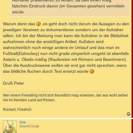
Aufnäher präsentieren zu wollen, da dies einen völlig
falschen Eindruck davon (im Gesamten gesehen) vermitteln
würde.
Warum denn das
,es geht doch nicht darum die Ausagen zu den
jeweiligen Vereinen zu dokumentieren sondern um der Aufnäher
willen. Ich bin der Meinung man kann die Aufnäher in die Bibliothek
aufnehmen ohne die anstößigen Artikel. Außdem sind
wahrscheinlich noch einige andere im Umlauf und das man im
Fußball(Eishockey) nun nicht grade zimperlich umgeht ist ebenfalls
Asterix u. Obelix-mäßig (Raufereien mit Römern und Bewohnern).
Über die Ausdrucksweise wollen wir erst gar nicht sprechen; wenn
das bildliche fluchen durch Text ersetzt würde
Gruß Peter
Wer einem Fremdling nicht sich freundlich mag erweisen, der war wohl selber
nie im fremden Land auf Reisen.
Rückert, Friedrich
c
Erik
AsterIX Druid