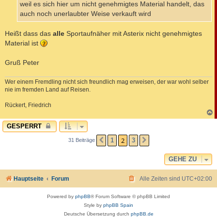
weil es sich hier um nicht genehmigtes Material handelt, das
auch noch unerlaubter Weise verkauft wird
Heißt dass das
alle
Sportaufnäher mit Asterix nicht genehmigtes
Material ist
Gruß Peter
Wer einem Fremdling nicht sich freundlich mag erweisen, der war wohl selber
nie im fremden Land auf Reisen.
Rückert, Friedrich
c
GESPERRT
2
1
3
31 Beiträge
VORHERIGE
NÄCHSTE
GEHE ZU
Hauptseite
Forum
Alle Zeiten sind
UTC+02:00
Powered by
phpBB
® Forum Software © phpBB Limited
Style by
phpBB Spain
Deutsche Übersetzung durch
phpBB.de