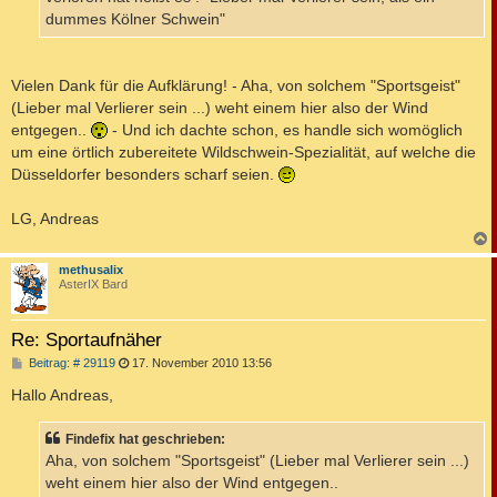
dummes Kölner Schwein"
Vielen Dank für die Aufklärung! - Aha, von solchem "Sportsgeist"
(Lieber mal Verlierer sein ...) weht einem hier also der Wind
entgegen..
- Und ich dachte schon, es handle sich womöglich
um eine örtlich zubereitete Wildschwein-Spezialität, auf welche die
Düsseldorfer besonders scharf seien.
LG, Andreas
c
methusalix
AsterIX Bard
Re: Sportaufnäher
B
Beitrag: # 29119
17. November 2010 13:56
e
i
Hallo Andreas,
t
r
a
Findefix hat geschrieben:
g
Aha, von solchem "Sportsgeist" (Lieber mal Verlierer sein ...)
weht einem hier also der Wind entgegen..