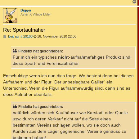
c
Digger
AsterIX Village Elder
Re: Sportaufnäher
B
Beitrag: # 29103
16. November 2010 22:00
e
i
t
Findefix hat geschrieben:
r
a
Für mich ein typisches
nicht
-aufnahmefähiges Produkt sind
g
diese Sport- und Vereinsaufnäher
Entschuldige wenn ich nun dies frage. Wo besteht denn bei diesen
Aufnähern und der Figur "Der unbesiegbare Gallier" ein
Unterschied. Wenn die Figur aufnahmewürdig sind, dann sind es
diese Aufnäher ebenfalls.
Findefix hat geschrieben:
natürlich würden sich Kaufhäuser wie Karstadt oder Quelle
usw. durch deren Verkauf nicht auf die Seite eines
bestimmten Vereins schlagen wollen, wo sie doch auch
Kunden aus dem Lager gegnerischer Vereine genauso zu
bedienen haben!