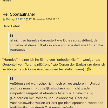
c
Findefix
Re: Sportaufnäher
B
Beitrag: # 29115
17. November 2010 12:18
e
i
Hallo Peter!
t
r
a
g
ist nicht so harmlos dargestellt wie Du es so ausführst, denn
immehin ist dieser Obelix in etwa so dagestellt wie Conan the
Barbarian
"Harmlos" meinte ich im Sinne von "unbedenklich", - weniger als
Gegenteil von "furchteinflößend" wie Conan der Barbar (zu dem ich
im übrigen auch keine Assoziationen feststellen kann)..
Außdem sind wahrscheinlich noch einige andere im Umlauf
und das man im Fußball(Eishockey) nun nicht grade
zimperlich umgeht ist ebenfalls Asterix u. Obelix-mäßig
(Raufereien mit Römern und Bewohnern). Über die
Ausdrucksweise wollen wir erst gar nicht sprechen; wenn das
bildliche fluchen durch Text ersetzt würde