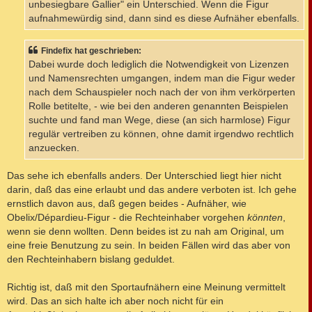
unbesiegbare Gallier" ein Unterschied. Wenn die Figur
aufnahmewürdig sind, dann sind es diese Aufnäher ebenfalls.
Findefix hat geschrieben:
Dabei wurde doch lediglich die Notwendigkeit von Lizenzen
und Namensrechten umgangen, indem man die Figur weder
nach dem Schauspieler noch nach der von ihm verkörperten
Rolle betitelte, - wie bei den anderen genannten Beispielen
suchte und fand man Wege, diese (an sich harmlose) Figur
regulär vertreiben zu können, ohne damit irgendwo rechtlich
anzuecken.
Das sehe ich ebenfalls anders. Der Unterschied liegt hier nicht
darin, daß das eine erlaubt und das andere verboten ist. Ich gehe
ernstlich davon aus, daß gegen beides - Aufnäher, wie
Obelix/Dépardieu-Figur - die Rechteinhaber vorgehen
könnten
,
wenn sie denn wollten. Denn beides ist zu nah am Original, um
eine freie Benutzung zu sein. In beiden Fällen wird das aber von
den Rechteinhabern bislang geduldet.
Richtig ist, daß mit den Sportaufnähern eine Meinung vermittelt
wird. Das an sich halte ich aber noch nicht für ein