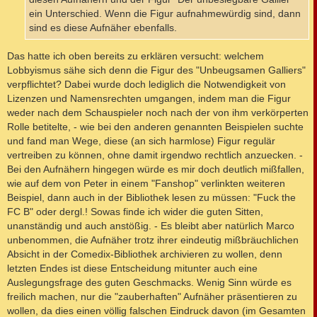
ein Unterschied. Wenn die Figur aufnahmewürdig sind, dann
sind es diese Aufnäher ebenfalls.
Das hatte ich oben bereits zu erklären versucht: welchem
Lobbyismus sähe sich denn die Figur des "Unbeugsamen Galliers"
verpflichtet? Dabei wurde doch lediglich die Notwendigkeit von
Lizenzen und Namensrechten umgangen, indem man die Figur
weder nach dem Schauspieler noch nach der von ihm verkörperten
Rolle betitelte, - wie bei den anderen genannten Beispielen suchte
und fand man Wege, diese (an sich harmlose) Figur regulär
vertreiben zu können, ohne damit irgendwo rechtlich anzuecken. -
Bei den Aufnähern hingegen würde es mir doch deutlich mißfallen,
wie auf dem von Peter in einem "Fanshop" verlinkten weiteren
Beispiel, dann auch in der Bibliothek lesen zu müssen: "Fuck the
FC B" oder dergl.! Sowas finde ich wider die guten Sitten,
unanständig und auch anstößig. - Es bleibt aber natürlich Marco
unbenommen, die Aufnäher trotz ihrer eindeutig mißbräuchlichen
Absicht in der Comedix-Bibliothek archivieren zu wollen, denn
letzten Endes ist diese Entscheidung mitunter auch eine
Auslegungsfrage des guten Geschmacks. Wenig Sinn würde es
freilich machen, nur die "zauberhaften" Aufnäher präsentieren zu
wollen, da dies einen völlig falschen Eindruck davon (im Gesamten