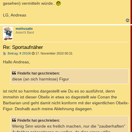
gesehen) vermitteln würde..
LG, Andreas
c
methusalix
AsterIX Bard
Re: Sportaufnäher
B
Beitrag: # 29106
17. November 2010 00:31
e
i
Hallo Andreas,
t
r
a
Findefix hat geschrieben:
g
diese (an sich harmlose) Figur
ist nicht so harmlos dargestellt wie Du es so ausführst, denn
immehin ist dieser Obelix in etwa so dagestellt wie Conan the
Barbarian und geht damit nicht konform mit der eigentlichen Obelix-
Figur. Deshalb auch meine Ablehnung dagegen.
Findefix hat geschrieben:
Wenig Sinn würde es freilich machen, nur die "zauberhaften"