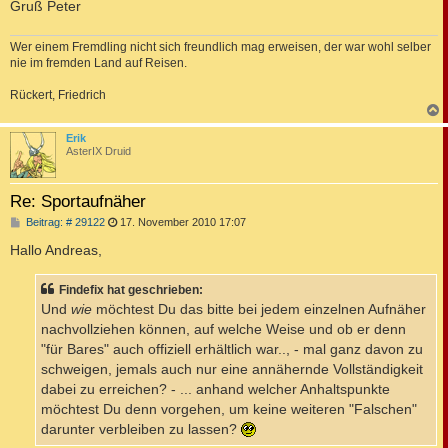
Gruß Peter
Wer einem Fremdling nicht sich freundlich mag erweisen, der war wohl selber
nie im fremden Land auf Reisen.
Rückert, Friedrich
c
Erik
AsterIX Druid
Re: Sportaufnäher
B
Beitrag: # 29122
17. November 2010 17:07
e
i
Hallo Andreas,
t
r
a
Findefix hat geschrieben:
g
Und
wie
möchtest Du das bitte bei jedem einzelnen Aufnäher
nachvollziehen können, auf welche Weise und ob er denn
"für Bares" auch offiziell erhältlich war.., - mal ganz davon zu
schweigen, jemals auch nur eine annähernde Vollständigkeit
dabei zu erreichen? - ... anhand welcher Anhaltspunkte
möchtest Du denn vorgehen, um keine weiteren "Falschen"
darunter verbleiben zu lassen?