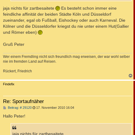
jaja nichts für zartbesaitete
Es besteht schon immer eine
feindliche affinität der beiden Städte Köln und Düsseldorf
zueinander, egal ob Fußball, Eishockey oder auch Karneval. Die
Kölner und die Düsseldorfer kriegst du nie unter einem Hut(Gallier
und Römer eben)
Gruß Peter
Wer einem Fremdling nicht sich freundlich mag erweisen, der war wohl selber
nie im fremden Land auf Reisen.
Rückert, Friedrich
c
Findefix
Re: Sportaufnäher
B
Beitrag: # 29120
17. November 2010 16:04
e
i
Hallo Peter!
t
r
a
g
jaja nichts für zartbesaitete