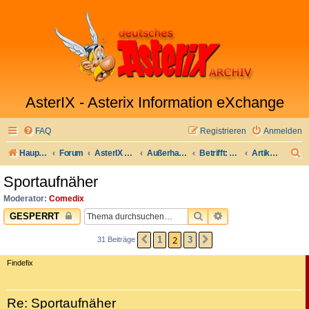
AsterIX - Asterix Information eXchange
FAQ
Registrieren
Anmelden
S
Hauptseite
Forum
AsterIX auf Deutsch
Außerhalb Galliens
Betrifft: Comedix.de
Artikel für die Comedix-Bibliothek
u
Sportaufnäher
c
Moderator:
Comedix
h
SUCHE
ERWEITERTE SUC
GESPERRT
e
2
1
3
31 Beiträge
VORHERIGE
NÄCHSTE
Findefix
Re: Sportaufnäher