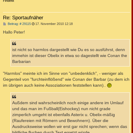
c
Findefix
Re: Sportaufnäher
B
Beitrag: # 29115
17. November 2010 12:18
e
i
Hallo Peter!
t
r
a
g
ist nicht so harmlos dargestellt wie Du es so ausführst, denn
immehin ist dieser Obelix in etwa so dagestellt wie Conan the
Barbarian
"Harmlos" meinte ich im Sinne von "unbedenklich", - weniger als
Gegenteil von "furchteinflößend" wie Conan der Barbar (zu dem ich
im übrigen auch keine Assoziationen feststellen kann)..
Außdem sind wahrscheinlich noch einige andere im Umlauf
und das man im Fußball(Eishockey) nun nicht grade
zimperlich umgeht ist ebenfalls Asterix u. Obelix-mäßig
(Raufereien mit Römern und Bewohnern). Über die
Ausdrucksweise wollen wir erst gar nicht sprechen; wenn das
bildliche fluchen durch Text ersetzt würde