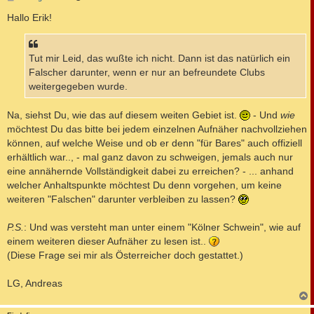
e
i
Hallo Erik!
t
r
a
g
Tut mir Leid, das wußte ich nicht. Dann ist das natürlich ein
Falscher darunter, wenn er nur an befreundete Clubs
weitergegeben wurde.
Na, siehst Du, wie das auf diesem weiten Gebiet ist.
- Und
wie
möchtest Du das bitte bei jedem einzelnen Aufnäher nachvollziehen
können, auf welche Weise und ob er denn "für Bares" auch offiziell
erhältlich war.., - mal ganz davon zu schweigen, jemals auch nur
eine annähernde Vollständigkeit dabei zu erreichen? - ... anhand
welcher Anhaltspunkte möchtest Du denn vorgehen, um keine
weiteren "Falschen" darunter verbleiben zu lassen?
P.S.
: Und was versteht man unter einem "Kölner Schwein", wie auf
einem weiteren dieser Aufnäher zu lesen ist..
(Diese Frage sei mir als Österreicher doch gestattet.)
LG, Andreas