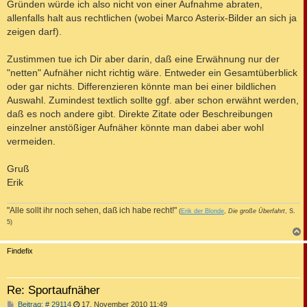
Gründen würde ich also nicht von einer Aufnahme abraten,
allenfalls halt aus rechtlichen (wobei Marco Asterix-Bilder an sich ja
zeigen darf).
Zustimmen tue ich Dir aber darin, daß eine Erwähnung nur der
"netten" Aufnäher nicht richtig wäre. Entweder ein Gesamtüberblick
oder gar nichts. Differenzieren könnte man bei einer bildlichen
Auswahl. Zumindest textlich sollte ggf. aber schon erwähnt werden,
daß es noch andere gibt. Direkte Zitate oder Beschreibungen
einzelner anstößiger Aufnäher könnte man dabei aber wohl
vermeiden.
Gruß
Erik
"Alle sollt ihr noch sehen, daß ich habe recht!"
(
Erik der Blonde
,
Die große Überfahrt
, S.
5)
c
Findefix
Re: Sportaufnäher
B
Beitrag: # 29114
17. November 2010 11:49