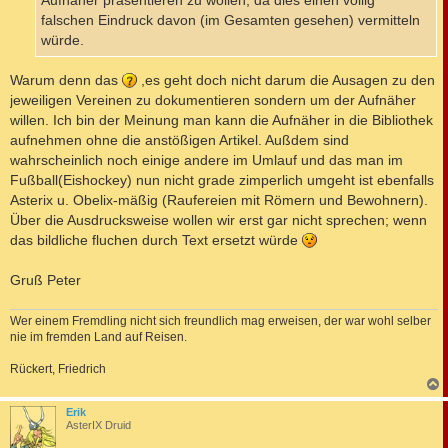
Aufnäher präsentieren zu wollen, da dies einen völlig
falschen Eindruck davon (im Gesamten gesehen) vermitteln
würde.
Warum denn das
,es geht doch nicht darum die Ausagen zu den
jeweiligen Vereinen zu dokumentieren sondern um der Aufnäher
willen. Ich bin der Meinung man kann die Aufnäher in die Bibliothek
aufnehmen ohne die anstößigen Artikel. Außdem sind
wahrscheinlich noch einige andere im Umlauf und das man im
Fußball(Eishockey) nun nicht grade zimperlich umgeht ist ebenfalls
Asterix u. Obelix-mäßig (Raufereien mit Römern und Bewohnern).
Über die Ausdrucksweise wollen wir erst gar nicht sprechen; wenn
das bildliche fluchen durch Text ersetzt würde
Gruß Peter
Wer einem Fremdling nicht sich freundlich mag erweisen, der war wohl selber
nie im fremden Land auf Reisen.
Rückert, Friedrich
c
Erik
AsterIX Druid