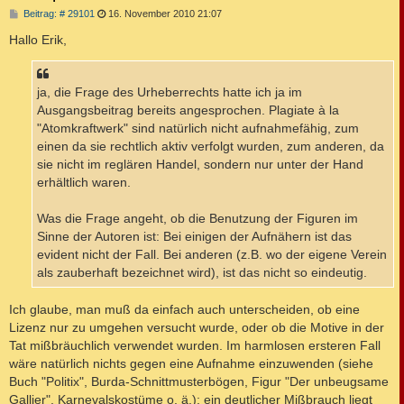
B
Beitrag: # 29101
16. November 2010 21:07
e
i
Hallo Erik,
t
r
a
g
ja, die Frage des Urheberrechts hatte ich ja im
Ausgangsbeitrag bereits angesprochen. Plagiate à la
"Atomkraftwerk" sind natürlich nicht aufnahmefähig, zum
einen da sie rechtlich aktiv verfolgt wurden, zum anderen, da
sie nicht im reglären Handel, sondern nur unter der Hand
erhältlich waren.
Was die Frage angeht, ob die Benutzung der Figuren im
Sinne der Autoren ist: Bei einigen der Aufnähern ist das
evident nicht der Fall. Bei anderen (z.B. wo der eigene Verein
als zauberhaft bezeichnet wird), ist das nicht so eindeutig.
Ich glaube, man muß da einfach auch unterscheiden, ob eine
Lizenz nur zu umgehen versucht wurde, oder ob die Motive in der
Tat mißbräuchlich verwendet wurden. Im harmlosen ersteren Fall
wäre natürlich nichts gegen eine Aufnahme einzuwenden (siehe
Buch "Politix", Burda-Schnittmusterbögen, Figur "Der unbeugsame
Gallier", Karnevalskostüme o. ä.); ein deutlicher Mißbrauch liegt