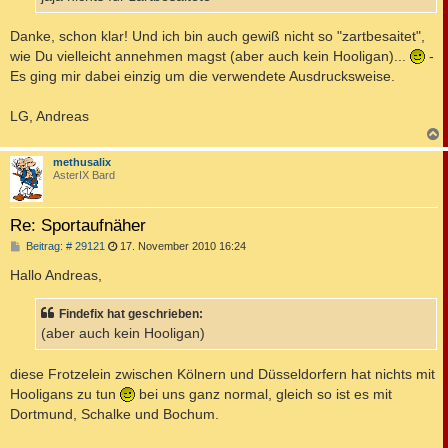
Danke, schon klar! Und ich bin auch gewiß nicht so "zartbesaitet",
wie Du vielleicht annehmen magst (aber auch kein Hooligan)...
-
Es ging mir dabei einzig um die verwendete Ausdrucksweise.
LG, Andreas
c
methusalix
AsterIX Bard
Re: Sportaufnäher
B
Beitrag: # 29121
17. November 2010 16:24
e
i
Hallo Andreas,
t
r
a
Findefix hat geschrieben:
g
(aber auch kein Hooligan)
diese Frotzelein zwischen Kölnern und Düsseldorfern hat nichts mit
Hooligans zu tun
bei uns ganz normal, gleich so ist es mit
Dortmund, Schalke und Bochum.