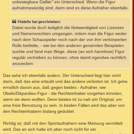
unbesiegbare Gallier" ein Unterschied. Wenn die Figur
aufnahmewürdig sind, dann sind es diese Aufnäher ebenfalls.
Findefix hat geschrieben:
Dabei wurde doch lediglich die Notwendigkeit von Lizenzen
und Namensrechten umgangen, indem man die Figur weder
nach dem Schauspieler noch nach der von ihm verkörperten
Rolle betitelte, - wie bei den anderen genannten Beispielen
suchte und fand man Wege, diese (an sich harmlose) Figur
regulär vertreiben zu können, ohne damit irgendwo rechtlich
anzuecken.
Das sehe ich ebenfalls anders. Der Unterschied liegt hier nicht
darin, daß das eine erlaubt und das andere verboten ist. Ich gehe
ernstlich davon aus, daß gegen beides - Aufnäher, wie
Obelix/Dépardieu-Figur - die Rechteinhaber vorgehen
könnten
,
wenn sie denn wollten. Denn beides ist zu nah am Original, um
eine freie Benutzung zu sein. In beiden Fällen wird das aber von
den Rechteinhabern bislang geduldet.
Richtig ist, daß mit den Sportaufnähern eine Meinung vermittelt
wird. Das an sich halte ich aber noch nicht für ein