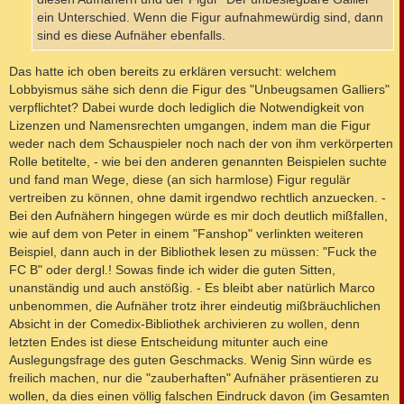
ein Unterschied. Wenn die Figur aufnahmewürdig sind, dann
sind es diese Aufnäher ebenfalls.
Das hatte ich oben bereits zu erklären versucht: welchem
Lobbyismus sähe sich denn die Figur des "Unbeugsamen Galliers"
verpflichtet? Dabei wurde doch lediglich die Notwendigkeit von
Lizenzen und Namensrechten umgangen, indem man die Figur
weder nach dem Schauspieler noch nach der von ihm verkörperten
Rolle betitelte, - wie bei den anderen genannten Beispielen suchte
und fand man Wege, diese (an sich harmlose) Figur regulär
vertreiben zu können, ohne damit irgendwo rechtlich anzuecken. -
Bei den Aufnähern hingegen würde es mir doch deutlich mißfallen,
wie auf dem von Peter in einem "Fanshop" verlinkten weiteren
Beispiel, dann auch in der Bibliothek lesen zu müssen: "Fuck the
FC B" oder dergl.! Sowas finde ich wider die guten Sitten,
unanständig und auch anstößig. - Es bleibt aber natürlich Marco
unbenommen, die Aufnäher trotz ihrer eindeutig mißbräuchlichen
Absicht in der Comedix-Bibliothek archivieren zu wollen, denn
letzten Endes ist diese Entscheidung mitunter auch eine
Auslegungsfrage des guten Geschmacks. Wenig Sinn würde es
freilich machen, nur die "zauberhaften" Aufnäher präsentieren zu
wollen, da dies einen völlig falschen Eindruck davon (im Gesamten