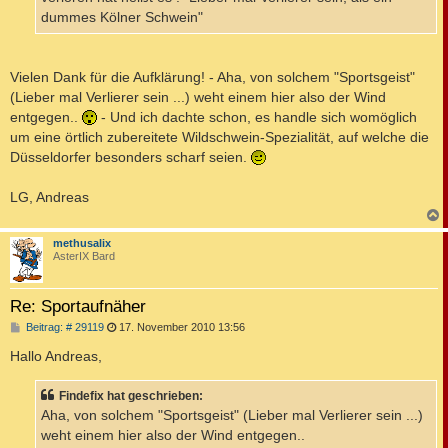
dummes Kölner Schwein"
Vielen Dank für die Aufklärung! - Aha, von solchem "Sportsgeist"
(Lieber mal Verlierer sein ...) weht einem hier also der Wind
entgegen..
- Und ich dachte schon, es handle sich womöglich
um eine örtlich zubereitete Wildschwein-Spezialität, auf welche die
Düsseldorfer besonders scharf seien.
LG, Andreas
c
methusalix
AsterIX Bard
Re: Sportaufnäher
B
Beitrag: # 29119
17. November 2010 13:56
e
i
Hallo Andreas,
t
r
a
Findefix hat geschrieben:
g
Aha, von solchem "Sportsgeist" (Lieber mal Verlierer sein ...)
weht einem hier also der Wind entgegen..