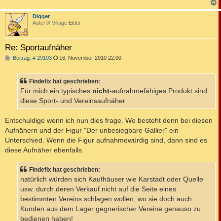
c
Digger
AsterIX Village Elder
Re: Sportaufnäher
B
Beitrag: # 29103
16. November 2010 22:00
e
i
t
Findefix hat geschrieben:
r
a
Für mich ein typisches
nicht
-aufnahmefähiges Produkt sind
g
diese Sport- und Vereinsaufnäher
Entschuldige wenn ich nun dies frage. Wo besteht denn bei diesen
Aufnähern und der Figur "Der unbesiegbare Gallier" ein
Unterschied. Wenn die Figur aufnahmewürdig sind, dann sind es
diese Aufnäher ebenfalls.
Findefix hat geschrieben:
natürlich würden sich Kaufhäuser wie Karstadt oder Quelle
usw. durch deren Verkauf nicht auf die Seite eines
bestimmten Vereins schlagen wollen, wo sie doch auch
Kunden aus dem Lager gegnerischer Vereine genauso zu
bedienen haben!