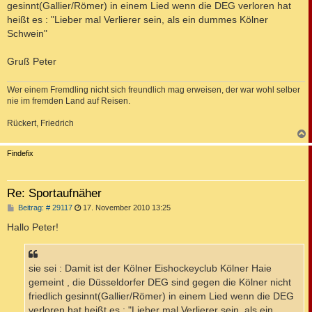
gesinnt(Gallier/Römer) in einem Lied wenn die DEG verloren hat
heißt es : "Lieber mal Verlierer sein, als ein dummes Kölner
Schwein"
Gruß Peter
Wer einem Fremdling nicht sich freundlich mag erweisen, der war wohl selber
nie im fremden Land auf Reisen.
Rückert, Friedrich
c
Findefix
Re: Sportaufnäher
B
Beitrag: # 29117
17. November 2010 13:25
e
i
Hallo Peter!
t
r
a
g
sie sei : Damit ist der Kölner Eishockeyclub Kölner Haie
gemeint , die Düsseldorfer DEG sind gegen die Kölner nicht
friedlich gesinnt(Gallier/Römer) in einem Lied wenn die DEG
verloren hat heißt es : "Lieber mal Verlierer sein, als ein