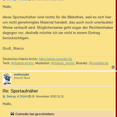
e
i
Hallo,
t
r
a
diese Sportaufnäher sind nichts für die Bibliothek, weil es sich hier
g
um nicht genehmigtes Material handelt, das auch noch unerlaubter
Weise verkauft wird. Möglicherweise geht sogar der Rechteinhaber
dagegen vor, deshalb möchte ich sie nicht in einem Eintrag
berücksichtigen.
Gruß, Marco
Deutsches Asterix Archiv:
https://www.comedix.de
TwiX:
@Asterix-Archiv
, Mastodon:
@Asterix_Archiv
, Bluesky:
@comedix.de
c
methusalix
AsterIX Bard
Re: Sportaufnäher
B
Beitrag: # 29164
19. November 2010 11:11
e
i
Hallo,
t
r
a
Comedix hat geschrieben:
g