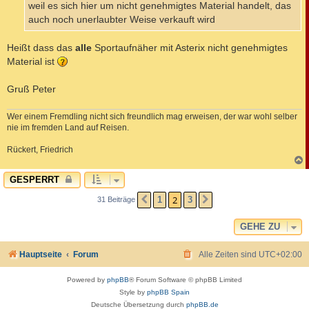
weil es sich hier um nicht genehmigtes Material handelt, das
auch noch unerlaubter Weise verkauft wird
Heißt dass das
alle
Sportaufnäher mit Asterix nicht genehmigtes
Material ist
Gruß Peter
Wer einem Fremdling nicht sich freundlich mag erweisen, der war wohl selber
nie im fremden Land auf Reisen.
Rückert, Friedrich
c
GESPERRT
2
1
3
31 Beiträge
VORHERIGE
NÄCHSTE
GEHE ZU
Hauptseite
Forum
Alle Zeiten sind
UTC+02:00
Powered by
phpBB
® Forum Software © phpBB Limited
Style by
phpBB Spain
Deutsche Übersetzung durch
phpBB.de