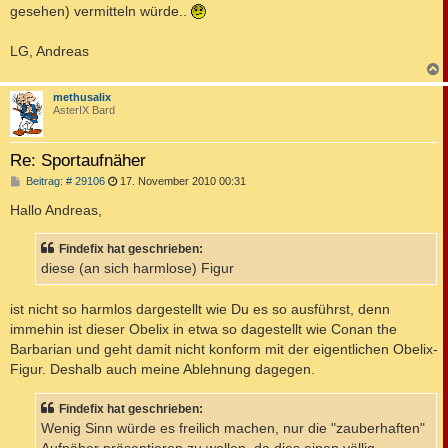
gesehen) vermitteln würde..
LG, Andreas
c
methusalix
AsterIX Bard
Re: Sportaufnäher
B
Beitrag: # 29106
17. November 2010 00:31
e
i
Hallo Andreas,
t
r
a
Findefix hat geschrieben:
g
diese (an sich harmlose) Figur
ist nicht so harmlos dargestellt wie Du es so ausführst, denn
immehin ist dieser Obelix in etwa so dagestellt wie Conan the
Barbarian und geht damit nicht konform mit der eigentlichen Obelix-
Figur. Deshalb auch meine Ablehnung dagegen.
Findefix hat geschrieben:
Wenig Sinn würde es freilich machen, nur die "zauberhaften"