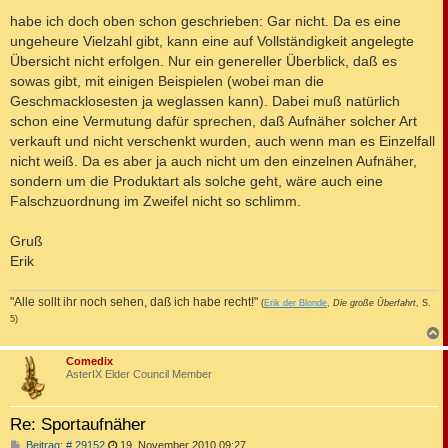
habe ich doch oben schon geschrieben: Gar nicht. Da es eine
ungeheure Vielzahl gibt, kann eine auf Vollständigkeit angelegte
Übersicht nicht erfolgen. Nur ein genereller Überblick, daß es
sowas gibt, mit einigen Beispielen (wobei man die
Geschmacklosesten ja weglassen kann). Dabei muß natürlich
schon eine Vermutung dafür sprechen, daß Aufnäher solcher Art
verkauft und nicht verschenkt wurden, auch wenn man es Einzelfall
nicht weiß. Da es aber ja auch nicht um den einzelnen Aufnäher,
sondern um die Produktart als solche geht, wäre auch eine
Falschzuordnung im Zweifel nicht so schlimm.
Gruß
Erik
"Alle sollt ihr noch sehen, daß ich habe recht!"
(
Erik der Blonde
,
Die große Überfahrt
, S.
5)
c
Comedix
AsterIX Elder Council Member
Re: Sportaufnäher
B
Beitrag: # 29152
19. November 2010 09:27