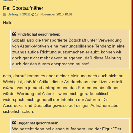
Re: Sportaufnäher
B
Beitrag: # 29111
17. November 2010 10:01
e
i
Hallo,
t
r
a
Findefix hat geschrieben:
g
Sobald also die transportierte Botschaft unter Verwendung
von Asterix-Motiven eine meinungsbildende Tendenz in eine
zwangsläufige Richtung auszumachen erlaubt, können wir
doch gar nicht mehr davon ausgehen, daß diese Meinung
auch der des Autors entsprechen müsse!
nein, darauf kommt es aber meiner Meinung nach auch nicht an.
Wichtig ist, daß für Artikel dieser Art durchaus eine Lizenz erteilt
würde
, wenn jemand anfragen und das Portemonnaie öffenen
würde. Werbung mit Asterix - wenn nicht gerade politisch -
widerspricht nicht generell der Intention der Autoren. Die
Ausdrucks- und Darstellungsweise auf einigen Aufnähern aber
sicherlich schon.
Digger hat geschrieben:
Wo besteht denn bei diesen Aufnähern und der Figur "Der