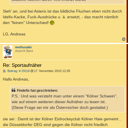
Sieh' an, und bei Asterix ist das bildliche Fluchen eben nicht durch
Idefix-Kacke, Fuck-Ausdrücke u. ä. ersetzt, - das macht nämlich
den "feinen" Unterschied!
LG, Andreas
c
methusalix
AsterIX Bard
Re: Sportaufnäher
B
Beitrag: # 29116
17. November 2010 12:28
e
i
Hallo Andreas,
t
r
a
Findefix hat geschrieben:
g
P.S.: Und was versteht man unter einem "Kölner Schwein",
wie auf einem weiteren dieser Aufnäher zu lesen ist..
(Diese Frage sei mir als Österreicher doch gestattet.)
sie sei : Damit ist der Kölner Eishockeyclub Kölner Haie gemeint ,
die Düsseldorfer DEG sind gegen die Kölner nicht friedlich