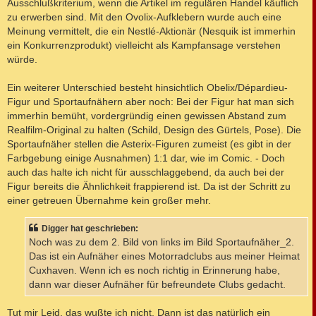
Ausschlußkriterium, wenn die Artikel im regulären Handel käuflich
zu erwerben sind. Mit den Ovolix-Aufklebern wurde auch eine
Meinung vermittelt, die ein Nestlé-Aktionär (Nesquik ist immerhin
ein Konkurrenzprodukt) vielleicht als Kampfansage verstehen
würde.
Ein weiterer Unterschied besteht hinsichtlich Obelix/Dépardieu-
Figur und Sportaufnähern aber noch: Bei der Figur hat man sich
immerhin bemüht, vordergründig einen gewissen Abstand zum
Realfilm-Original zu halten (Schild, Design des Gürtels, Pose). Die
Sportaufnäher stellen die Asterix-Figuren zumeist (es gibt in der
Farbgebung einige Ausnahmen) 1:1 dar, wie im Comic. - Doch
auch das halte ich nicht für ausschlaggebend, da auch bei der
Figur bereits die Ähnlichkeit frappierend ist. Da ist der Schritt zu
einer getreuen Übernahme kein großer mehr.
Digger hat geschrieben:
Noch was zu dem 2. Bild von links im Bild Sportaufnäher_2.
Das ist ein Aufnäher eines Motorradclubs aus meiner Heimat
Cuxhaven. Wenn ich es noch richtig in Erinnerung habe,
dann war dieser Aufnäher für befreundete Clubs gedacht.
Tut mir Leid, das wußte ich nicht. Dann ist das natürlich ein