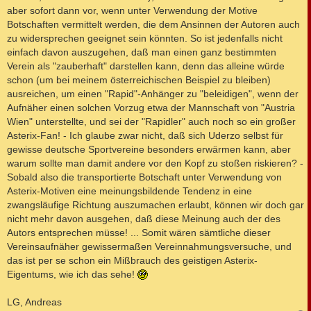
aber sofort dann vor, wenn unter Verwendung der Motive
Botschaften vermittelt werden, die dem Ansinnen der Autoren auch
zu widersprechen geeignet sein könnten. So ist jedenfalls nicht
einfach davon auszugehen, daß man einen ganz bestimmten
Verein als "zauberhaft" darstellen kann, denn das alleine würde
schon (um bei meinem österreichischen Beispiel zu bleiben)
ausreichen, um einen "Rapid"-Anhänger zu "beleidigen", wenn der
Aufnäher einen solchen Vorzug etwa der Mannschaft von "Austria
Wien" unterstellte, und sei der "Rapidler" auch noch so ein großer
Asterix-Fan! - Ich glaube zwar nicht, daß sich Uderzo selbst für
gewisse deutsche Sportvereine besonders erwärmen kann, aber
warum sollte man damit andere vor den Kopf zu stoßen riskieren? -
Sobald also die transportierte Botschaft unter Verwendung von
Asterix-Motiven eine meinungsbildende Tendenz in eine
zwangsläufige Richtung auszumachen erlaubt, können wir doch gar
nicht mehr davon ausgehen, daß diese Meinung auch der des
Autors entsprechen müsse! ... Somit wären sämtliche dieser
Vereinsaufnäher gewissermaßen Vereinnahmungsversuche, und
das ist per se schon ein Mißbrauch des geistigen Asterix-
Eigentums, wie ich das sehe!
LG, Andreas