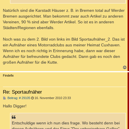
Natürlich sind die Karstadt Häuser z. B. in Bremen total auf Werder
Bremen ausgerichtet. Man bekommt zwar auch Artikel zu anderen
Vereinen, 90 % sind aber Werder Artikel. So ist es in anderen
Städten/Regionen ebenfalls.
Noch was zu dem 2. Bild von links im Bild Sportaufnäher_2. Das ist
ein Aufnäher eines Motorradclubs aus meiner Heimat Cuxhaven.
Wenn ich es noch richtig in Erinnerung habe, dann war dieser
Aufnäher für befreundete Clubs gedacht. Dann gab es noch den
großen Aufnäher für die Kutte.
c
Findefix
Re: Sportaufnäher
B
Beitrag: # 29105
16. November 2010 23:33
e
i
Hallo Digger!
t
r
a
g
Entschuldige wenn ich nun dies frage. Wo besteht denn bei
diesen Aufnähern und der Figur "Der unbesiegbare Gallier"