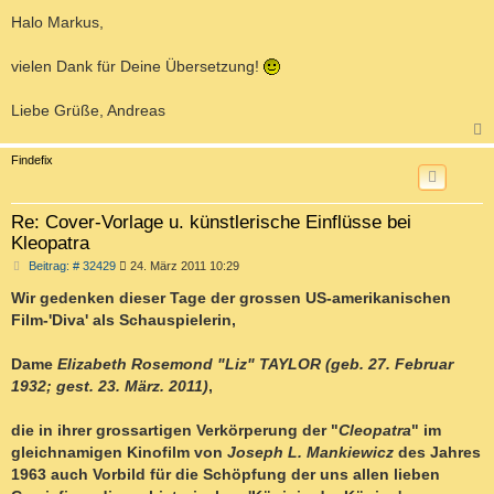
e
i
Halo Markus,
t
r
a
vielen Dank für Deine Übersetzung!
g
Liebe Grüße, Andreas
c
Findefix
Re: Cover-Vorlage u. künstlerische Einflüsse bei
Kleopatra
B
Beitrag: # 32429
24. März 2011 10:29
e
i
Wir gedenken dieser Tage der grossen US-amerikanischen
t
Film-'Diva' als Schauspielerin,
r
a
g
Dame
Elizabeth Rosemond "Liz" TAYLOR (geb. 27. Februar
1932; gest. 23. März. 2011)
,
die in ihrer grossartigen Verkörperung der "
Cleopatra
" im
gleichnamigen Kinofilm von
Joseph L. Mankiewicz
des Jahres
1963 auch Vorbild für die Schöpfung der uns allen lieben