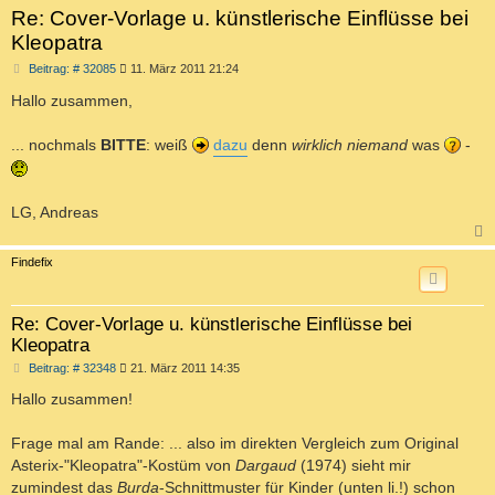
Re: Cover-Vorlage u. künstlerische Einflüsse bei
Kleopatra
B
Beitrag: # 32085
11. März 2011 21:24
e
i
Hallo zusammen,
t
r
a
... nochmals
BITTE
: weiß
dazu
denn
wirklich niemand
was
-
g
LG, Andreas
c
Findefix
Re: Cover-Vorlage u. künstlerische Einflüsse bei
Kleopatra
B
Beitrag: # 32348
21. März 2011 14:35
e
i
Hallo zusammen!
t
r
a
Frage mal am Rande: ... also im direkten Vergleich zum Original
g
Asterix-"Kleopatra"-Kostüm von
Dargaud
(1974) sieht mir
zumindest das
Burda
-Schnittmuster für Kinder (unten li.!) schon