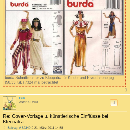
burda Schnittmuster zu Kleopatra für Kinder und Erwachsene.jpg
(58.33 KiB) 7324 mal betrachtet
c
Erik
AsterIX Druid
Re: Cover-Vorlage u. künstlerische Einflüsse bei
Kleopatra
B
Beitrag: # 32349
21. März 2011 14:58