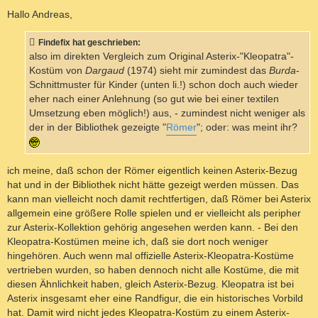
e
i
Hallo Andreas,
t
r
a
Findefix hat geschrieben:
g
also im direkten Vergleich zum Original Asterix-"Kleopatra"-
Kostüm von
Dargaud
(1974) sieht mir zumindest das
Burda
-
Schnittmuster für Kinder (unten li.!) schon doch auch wieder
eher nach einer Anlehnung (so gut wie bei einer textilen
Umsetzung eben möglich!) aus, - zumindest nicht weniger als
der in der Bibliothek gezeigte "
Römer
"; oder: was meint ihr?
ich meine, daß schon der Römer eigentlich keinen Asterix-Bezug
hat und in der Bibliothek nicht hätte gezeigt werden müssen. Das
kann man vielleicht noch damit rechtfertigen, daß Römer bei Asterix
allgemein eine größere Rolle spielen und er vielleicht als peripher
zur Asterix-Kollektion gehörig angesehen werden kann. - Bei den
Kleopatra-Kostümen meine ich, daß sie dort noch weniger
hingehören. Auch wenn mal offizielle Asterix-Kleopatra-Kostüme
vertrieben wurden, so haben dennoch nicht alle Kostüme, die mit
diesen Ähnlichkeit haben, gleich Asterix-Bezug. Kleopatra ist bei
Asterix insgesamt eher eine Randfigur, die ein historisches Vorbild
hat. Damit wird nicht jedes Kleopatra-Kostüm zu einem Asterix-