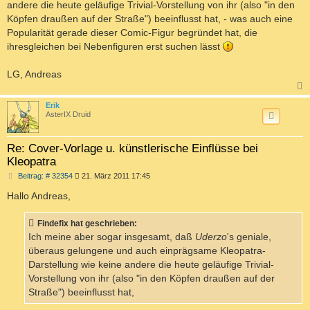
andere die heute geläufige Trivial-Vorstellung von ihr (also "in den
Köpfen draußen auf der Straße") beeinflusst hat, - was auch eine
Popularität gerade dieser Comic-Figur begründet hat, die
ihresgleichen bei Nebenfiguren erst suchen lässt
LG, Andreas
c
Erik
AsterIX Druid
Re: Cover-Vorlage u. künstlerische Einflüsse bei
Kleopatra
B
Beitrag: # 32354
21. März 2011 17:45
e
i
Hallo Andreas,
t
r
a
Findefix hat geschrieben:
g
Ich meine aber sogar insgesamt, daß
Uderzo
's geniale,
überaus gelungene und auch einprägsame Kleopatra-
Darstellung wie keine andere die heute geläufige Trivial-
Vorstellung von ihr (also "in den Köpfen draußen auf der
Straße") beeinflusst hat,