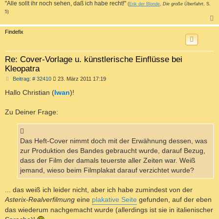
"Alle sollt ihr noch sehen, daß ich habe recht!"
(
Erik der Blonde
,
Die große Überfahrt
, S.
5)
c
Findefix
Re: Cover-Vorlage u. künstlerische Einflüsse bei
Kleopatra
B
Beitrag: # 32410
23. März 2011 17:19
e
i
Hallo Christian (
Iwan
)!
t
r
a
Zu Deiner Frage:
g
Das Heft-Cover nimmt doch mit der Erwähnung dessen, was
zur Produktion des Bandes gebraucht wurde, darauf Bezug,
dass der Film der damals teuerste aller Zeiten war. Weiß
jemand, wieso beim Filmplakat darauf verzichtet wurde?
... das weiß ich leider nicht, aber ich habe zumindest von der
Asterix-Realverfilmung
eine
plakative Seite
gefunden, auf der eben
das wiederum nachgemacht wurde (allerdings ist sie in italienischer