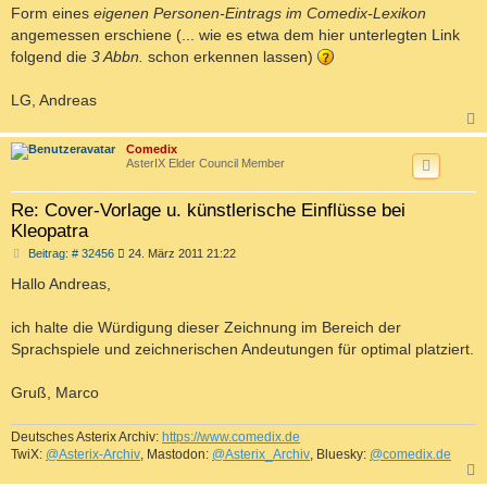
Form eines
eigenen Personen-Eintrags im Comedix-Lexikon
angemessen erschiene (... wie es etwa dem hier unterlegten Link
folgend die
3 Abbn.
schon erkennen lassen)
LG, Andreas
c
Comedix
AsterIX Elder Council Member
Re: Cover-Vorlage u. künstlerische Einflüsse bei
Kleopatra
B
Beitrag: # 32456
24. März 2011 21:22
e
i
Hallo Andreas,
t
r
a
ich halte die Würdigung dieser Zeichnung im Bereich der
g
Sprachspiele und zeichnerischen Andeutungen für optimal platziert.
Gruß, Marco
Deutsches Asterix Archiv:
https://www.comedix.de
TwiX:
@Asterix-Archiv
, Mastodon:
@Asterix_Archiv
, Bluesky:
@comedix.de