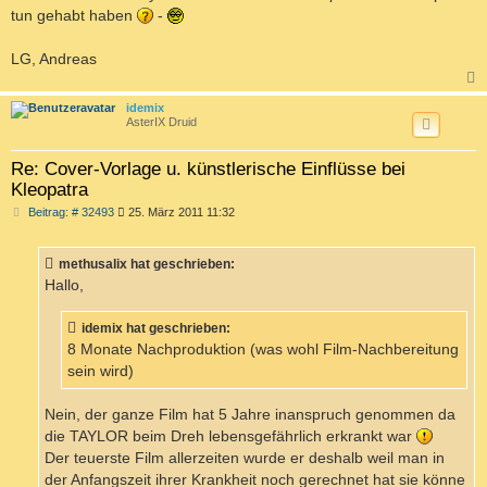
tun gehabt haben
-
LG, Andreas
c
idemix
AsterIX Druid
Re: Cover-Vorlage u. künstlerische Einflüsse bei
Kleopatra
B
Beitrag: # 32493
25. März 2011 11:32
e
i
t
methusalix hat geschrieben:
r
a
Hallo,
g
idemix hat geschrieben:
8 Monate Nachproduktion (was wohl Film-Nachbereitung
sein wird)
Nein, der ganze Film hat 5 Jahre inanspruch genommen da
die TAYLOR beim Dreh lebensgefährlich erkrankt war
Der teuerste Film allerzeiten wurde er deshalb weil man in
der Anfangszeit ihrer Krankheit noch gerechnet hat sie könne