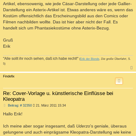
Artikel, ebensowenig, wie jede Cäsar-Darstellung oder jede Gallier-
Darstellung ein Asterix-Artikel ist. Etwas anderes wäre es, wenn das
Kostüm offensichtlich das Erscheinungsbild aus den Comics oder
Filmen nachbilden wollte. Das ist hier aber nicht der Fall. Es
handelt sich um Phantasiekostüme ohne Asterix-Bezug.
Gruß
Erik
"Alle sollt ihr noch sehen, daß ich habe recht!"
(
Erik der Blonde
,
Die große Überfahrt
, S.
5)
c
Findefix
Re: Cover-Vorlage u. künstlerische Einflüsse bei
Kleopatra
B
Beitrag: # 32350
21. März 2011 15:34
e
i
Hallo Erik!
t
r
a
Ich meine aber sogar insgesamt, daß
Uderzo
's geniale, überaus
g
gelungene und auch einprägsame Kleopatra-Darstellung wie keine