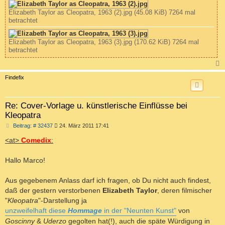
Elizabeth Taylor as Cleopatra, 1963 (2).jpg (45.08 KiB) 7264 mal
betrachtet
Elizabeth Taylor as Cleopatra, 1963 (3).jpg (170.62 KiB) 7264 mal
betrachtet
c
Findefix
Re: Cover-Vorlage u. künstlerische Einflüsse bei
Kleopatra
B
Beitrag: # 32437
24. März 2011 17:41
e
i
<at>
Comedix
:
t
r
a
Hallo Marco!
g
Aus gegebenem Anlass darf ich fragen, ob Du nicht auch findest,
daß der gestern verstorbenen
Elizabeth Taylor
, deren filmischer
"
Kleopatra
"-Darstellung ja
unzweifelhaft diese
Hommage
in der "Neunten Kunst"
von
Goscinny
&
Uderzo
gegolten hat(!), auch die späte Würdigung in