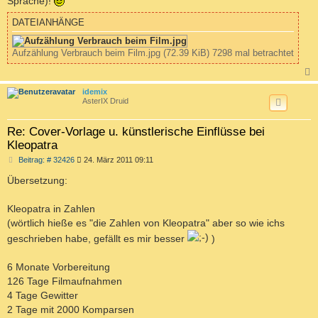
Sprache)!
DATEIANHÄNGE
Aufzählung Verbrauch beim Film.jpg (72.39 KiB) 7298 mal betrachtet
c
idemix
AsterIX Druid
Re: Cover-Vorlage u. künstlerische Einflüsse bei
Kleopatra
B
Beitrag: # 32426
24. März 2011 09:11
e
i
Übersetzung:
t
r
a
Kleopatra in Zahlen
g
(wörtlich hieße es "die Zahlen von Kleopatra" aber so wie ichs
geschrieben habe, gefällt es mir besser
)
6 Monate Vorbereitung
126 Tage Filmaufnahmen
4 Tage Gewitter
2 Tage mit 2000 Komparsen