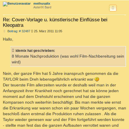
c
methusalix
AsterIX Bard
Re: Cover-Vorlage u. künstlerische Einflüsse bei
Kleopatra
B
Beitrag: # 32487
25. März 2011 11:05
e
i
Hallo,
t
r
a
idemix hat geschrieben:
g
8 Monate Nachproduktion (was wohl Film-Nachbereitung sein
wird)
Nein, der ganze Film hat 5 Jahre inanspruch genommen da die
TAYLOR beim Dreh lebensgefährlich erkrankt war
Der teuerste Film allerzeiten wurde er deshalb weil man in der
Anfangszeit ihrer Krankheit noch gerechnet hat sie könne jeden
moment auf dem Drehstuhl erscheinen und hat die ganzen
Komparsen noch weiterhin beschäftigt. Bis man merkte wie ernst
die Erkrankung war waren schon ein paar Wochen vergangen, man
beschloß dann erstmal die Produktion ruhen zulassen . Als die
Taylor wieder genesen war und der Film fortgeführt werden konnte
- stellte man fest das die ganzen Aufbauten verrottet waren und