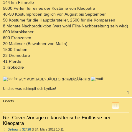
144 km Filmrolle
5000 Perlen für eines der Kostüme von Kleopatra
40-50 Kostümproben täglich von August bis September
50 Kostüme für die Hauptdarsteller, 2500 für die Komparsen
8 Monate Nachproduktion (was wohl Film-Nachbereitung sein wird)
600 Marokkaner
600 Franzosen
20 Malteser (Bewohner von Malta)
1500 Tauben
23 Dromedare
41 Pferde
3 Krokodile
wuff! wuff! JAUL? JÅUL! GRRRØØØÅÅRRR!
Und so was schimpft sich Lyriker!
c
Findefix
Re: Cover-Vorlage u. künstlerische Einflüsse bei
Kleopatra
B
Beitrag: # 32428
24. März 2011 10:11