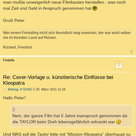
man mußte unweigerlich neue Filmbauten herstellen , was noch
mal Zeit und Geld in Anspruch genommen hat
Gruß Peter
Wer einem Fremdling nicht sich freundlich mag erweisen, der war wohl selber
nie im fremden Land auf Reisen.
Rückert, Friedrich
c
Findefix
Re: Cover-Vorlage u. künstlerische Einflüsse bei
Kleopatra
B
Beitrag: # 32492
25. März 2011 11:29
e
i
Hallo Peter!
t
r
a
g
Nein, der ganze Film hat 5 Jahre inanspruch genommen da
die TAYLOR beim Dreh lebensgefährlich erkrankt war
Und WAS soll die
Taylor
bitte mit "
Mission Kleopatra
" überhaupt zu