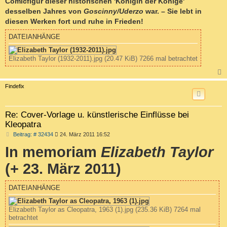
Comicfigur dieser historischen 'Königin der Könige'
desselben Jahres von
Goscinny/Uderzo
war. – Sie lebt in
diesen Werken fort und ruhe in Frieden!
DATEIANHÄNGE
Elizabeth Taylor (1932-2011).jpg (20.47 KiB) 7266 mal betrachtet
c
Findefix
Re: Cover-Vorlage u. künstlerische Einflüsse bei
Kleopatra
B
Beitrag: # 32434
24. März 2011 16:52
e
In memoriam
Elizabeth Taylor
i
t
r
(+ 23. März 2011)
a
g
DATEIANHÄNGE
Elizabeth Taylor as Cleopatra, 1963 (1).jpg (235.36 KiB) 7264 mal
betrachtet