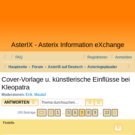
AsterIX - Asterix Information eXchange
FAQ
Registrieren
Anmelden
S
Hauptseite
Forum
AsterIX auf Deutsch
Asterixgeplauder
u
Cover-Vorlage u. künstlerische Einflüsse bei
c
Kleopatra
h
Moderatoren:
Erik
,
Maulaf
e
SUCHE
ERWEITERTE SU
ANTWORTEN
SEITE
7
VON
13
7
1
5
6
8
9
13
195 Beiträge
VORHERIGE
NÄCHST
…
…
Findefix