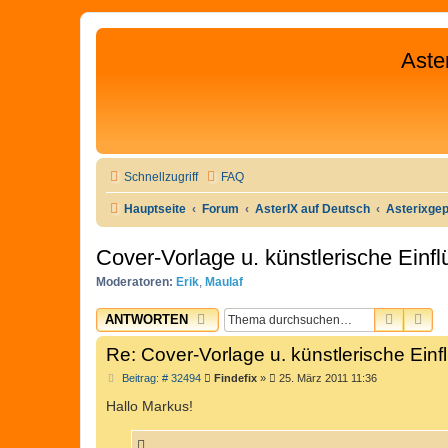
Aste
Schnellzugriff
FAQ
Hauptseite
Forum
AsterIX auf Deutsch
Asterixge
Cover-Vorlage u. künstlerische Einfl
Moderatoren:
Erik
,
Maulaf
SUCHE
ER
ANTWORTEN
Re: Cover-Vorlage u. künstlerische Einf
B
Beitrag: # 32494
Findefix
»
25. März 2011 11:36
e
i
Hallo Markus!
t
r
a