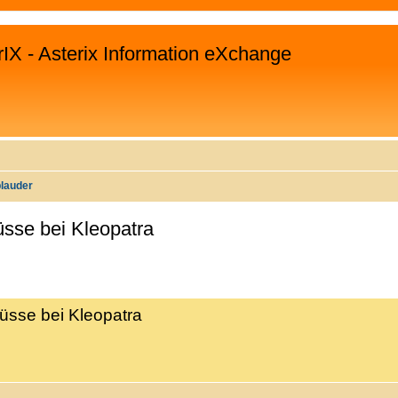
rIX - Asterix Information eXchange
plauder
üsse bei Kleopatra
WEITERTE SUCHE
lüsse bei Kleopatra