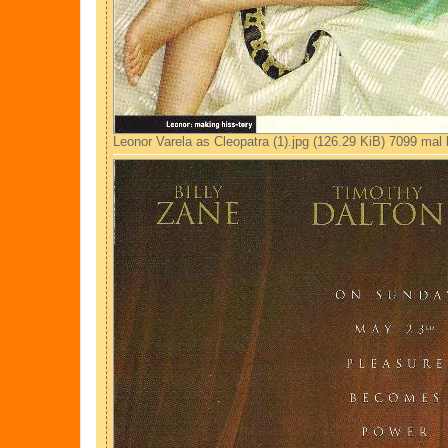
Leonor Varela as Cleopatra (1).jpg (126.29 KiB) 7099 mal 