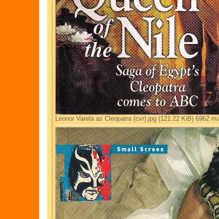
Leonor Varela as Cleopatra (cvr).jpg (121.22 KiB) 6962 ma