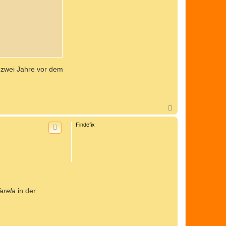
 zwei Jahre vor dem
N
a
c
Findefix
h
o
b
e
n
arela
in der