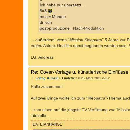
g
Ich habe nur übersetzt...
8=8
mesi= Monate
di=von
post-produzione= Nach-Produktion
... außerdem: wenn "
Mission Kleopatra
" 5 Jahre zur 
ersten
Asterix-Realfilm damit begonnen worden sein..
LG, Andreas
Re: Cover-Vorlage u. künstlerische Einflüsse 
B
Beitrag: # 32498
Findefix
»
25. März 2011 22:12
e
i
Hallo zusammen!
t
r
a
Auf zwei Dinge wollte ich zum "Kleopatra"-Thema auc
g
- zum einen auf die jüngste TV-Verfilmung
vor
"Mission
Titelrolle..
DATEIANHÄNGE