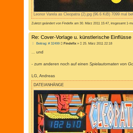
Leonor Varela as Cleopatra (2).jpg (96.6 KiB) 7099 mal be
Zuletzt geändert von
Findefix
am 30. März 2011 15:47, insgesamt 1-ma
Re: Cover-Vorlage u. künstlerische Einflüsse 
B
Beitrag: # 32499
Findefix
»
25. März 2011 22:18
e
i
... und
t
r
a
- zum anderen noch auf einen
Spielautomaten
von
Go
g
LG, Andreas
DATEIANHÄNGE