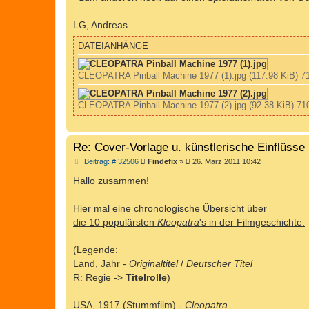
g
LG, Andreas
DATEIANHÄNGE
CLEOPATRA Pinball Machine 1977 (1).jpg (117.98 KiB) 71
CLEOPATRA Pinball Machine 1977 (2).jpg (92.38 KiB) 710
Re: Cover-Vorlage u. künstlerische Einflüsse 
B
Beitrag: # 32506
Findefix
»
26. März 2011 10:42
e
i
Hallo zusammen!
t
r
a
Hier mal eine chronologische Übersicht über
g
die 10 populärsten
Kleopatra
's in der Filmgeschichte:
(Legende:
Land, Jahr -
Originaltitel
/
Deutscher Titel
R: Regie ->
Titelrolle
)
USA, 1917 (Stummfilm) -
Cleopatra