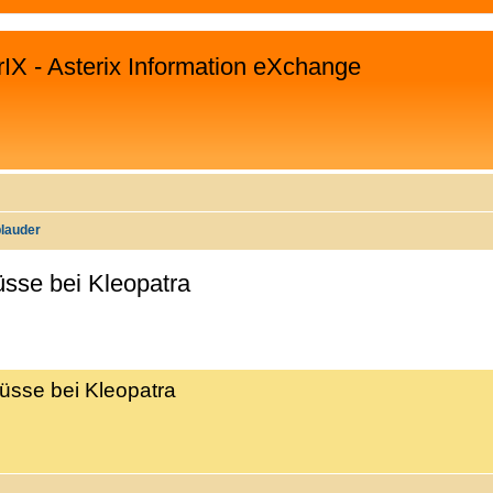
rIX - Asterix Information eXchange
plauder
üsse bei Kleopatra
WEITERTE SUCHE
lüsse bei Kleopatra