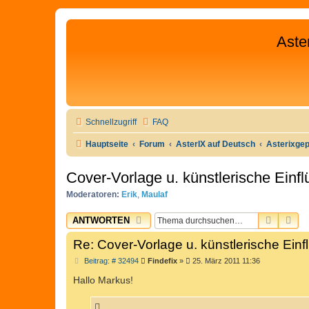
Aste
Schnellzugriff
FAQ
Hauptseite
Forum
AsterIX auf Deutsch
Asterixge
Cover-Vorlage u. künstlerische Einfl
Moderatoren:
Erik
,
Maulaf
SUCHE
ER
ANTWORTEN
Re: Cover-Vorlage u. künstlerische Einf
B
Beitrag: # 32494
Findefix
»
25. März 2011 11:36
e
i
Hallo Markus!
t
r
a