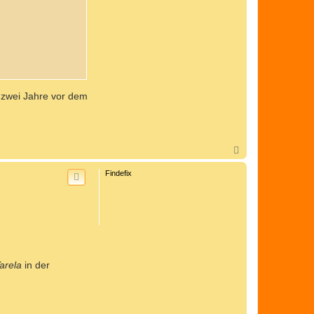
 zwei Jahre vor dem
N
a
c
Findefix
h
o
b
e
n
arela
in der