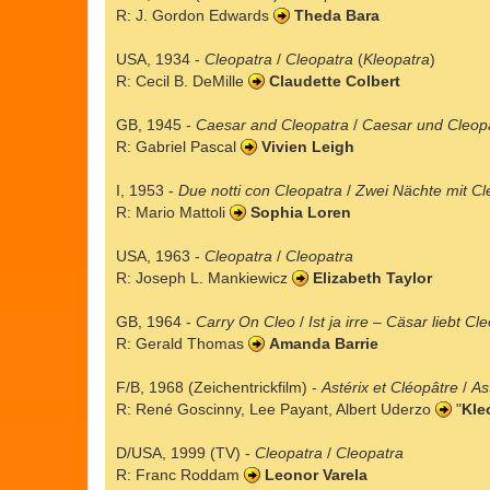
R: J. Gordon Edwards
Theda Bara
USA, 1934 -
Cleopatra
/
Cleopatra
(
Kleopatra
)
R: Cecil B. DeMille
Claudette Colbert
GB, 1945 -
Caesar and Cleopatra
/
Caesar und Cleop
R: Gabriel Pascal
Vivien Leigh
I, 1953 -
Due notti con Cleopatra
/
Zwei Nächte mit Cl
R: Mario Mattoli
Sophia Loren
USA, 1963 -
Cleopatra
/
Cleopatra
R: Joseph L. Mankiewicz
Elizabeth Taylor
GB, 1964 -
Carry On Cleo
/
Ist ja irre – Cäsar liebt Cl
R: Gerald Thomas
Amanda Barrie
F/B, 1968 (Zeichentrickfilm) -
Astérix et Cléopâtre
/
As
R: René Goscinny, Lee Payant, Albert Uderzo
"
Kle
D/USA, 1999 (TV) -
Cleopatra
/
Cleopatra
R: Franc Roddam
Leonor Varela