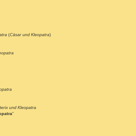
atra
(
Cäsar und Kleopatra
)
eopatra
eopatra
terix und Kleopatra
opatra
"