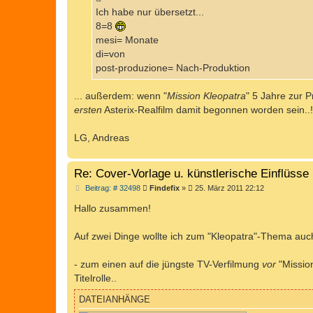
g
Ich habe nur übersetzt...
8=8
mesi= Monate
di=von
post-produzione= Nach-Produktion
... außerdem: wenn "
Mission Kleopatra
" 5 Jahre zur 
ersten
Asterix-Realfilm damit begonnen worden sein..
LG, Andreas
Re: Cover-Vorlage u. künstlerische Einflüsse 
B
Beitrag: # 32498
Findefix
»
25. März 2011 22:12
e
i
Hallo zusammen!
t
r
a
Auf zwei Dinge wollte ich zum "Kleopatra"-Thema auc
g
- zum einen auf die jüngste TV-Verfilmung
vor
"Mission
Titelrolle..
DATEIANHÄNGE