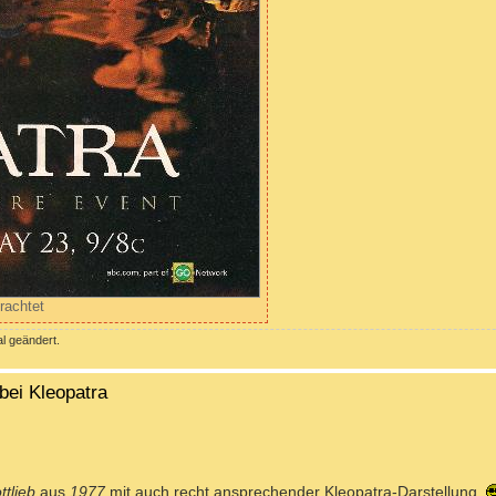
rachtet
l geändert.
bei Kleopatra
ttlieb
aus
1977
mit auch recht ansprechender Kleopatra-Darstellung.