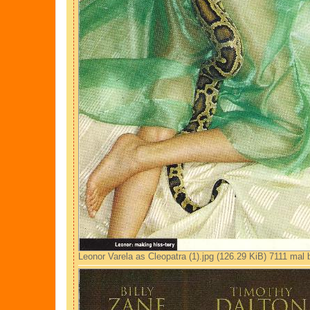
Leonor Varela as Cleopatra (1).jpg (126.29 KiB) 7111 mal 