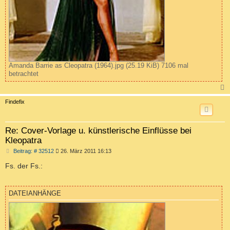
Amanda Barrie as Cleopatra (1964).jpg (25.19 KiB) 7106 mal
betrachtet
c
Findefix
Re: Cover-Vorlage u. künstlerische Einflüsse bei
Kleopatra
B
Beitrag: # 32512
26. März 2011 16:13
e
i
Fs. der Fs.:
t
r
a
g
DATEIANHÄNGE