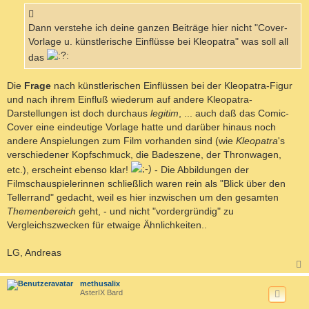
r
a
g
Dann verstehe ich deine ganzen Beiträge hier nicht "Cover-
Vorlage u. künstlerische Einflüsse bei Kleopatra" was soll all
das
Die
Frage
nach künstlerischen Einflüssen bei der Kleopatra-Figur
und nach ihrem Einfluß wiederum auf andere Kleopatra-
Darstellungen ist doch durchaus
legitim
, ... auch daß das Comic-
Cover eine eindeutige Vorlage hatte und darüber hinaus noch
andere Anspielungen zum Film vorhanden sind (wie
Kleopatra
's
verschiedener Kopfschmuck, die Badeszene, der Thronwagen,
etc.), erscheint ebenso klar!
- Die Abbildungen der
Filmschauspielerinnen schließlich waren rein als "Blick über den
Tellerrand" gedacht, weil es hier inzwischen um den gesamten
Themenbereich
geht, - und nicht "vordergründig" zu
Vergleichszwecken für etwaige Ähnlichkeiten..
LG, Andreas
c
methusalix
AsterIX Bard