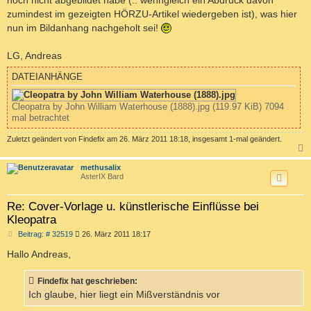
zumindest im gezeigten HÖRZU-Artikel wiedergeben ist), was hier
nun im Bildanhang nachgeholt sei!
LG, Andreas
DATEIANHÄNGE
Cleopatra by John William Waterhouse (1888).jpg (119.97 KiB) 7094
mal betrachtet
Zuletzt geändert von
Findefix
am 26. März 2011 18:18, insgesamt 1-mal geändert.
c
methusalix
AsterIX Bard
Re: Cover-Vorlage u. künstlerische Einflüsse bei
Kleopatra
B
Beitrag: # 32519
26. März 2011 18:17
e
i
Hallo Andreas,
t
r
a
Findefix hat geschrieben:
g
Ich glaube, hier liegt ein Mißverständnis vor