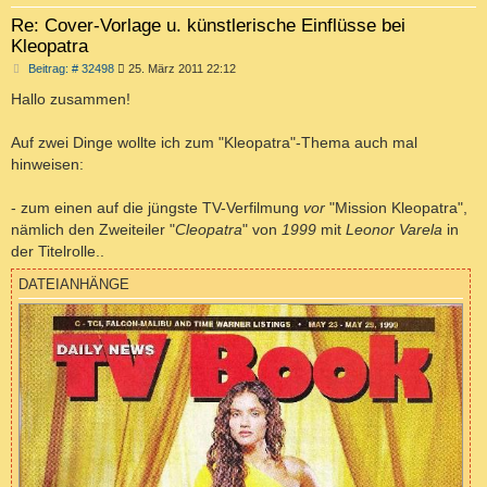
Re: Cover-Vorlage u. künstlerische Einflüsse bei
Kleopatra
B
Beitrag: # 32498
25. März 2011 22:12
e
i
Hallo zusammen!
t
r
a
Auf zwei Dinge wollte ich zum "Kleopatra"-Thema auch mal
g
hinweisen:
- zum einen auf die jüngste TV-Verfilmung
vor
"Mission Kleopatra",
nämlich den Zweiteiler "
Cleopatra
" von
1999
mit
Leonor Varela
in
der Titelrolle..
DATEIANHÄNGE