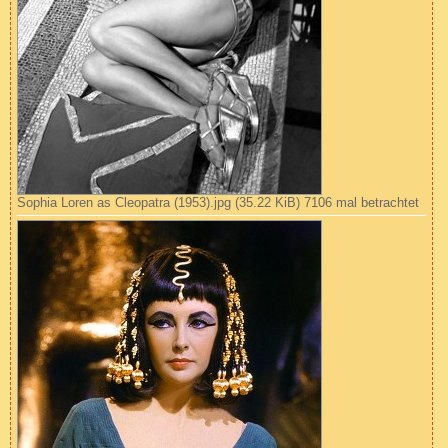
Sophia Loren as Cleopatra (1953).jpg (35.22 KiB) 7106 mal betrachtet