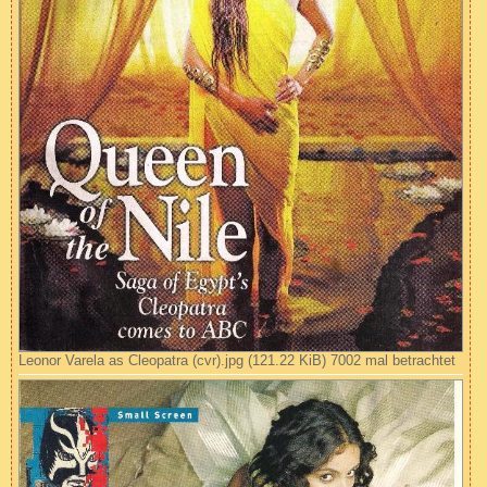
Leonor Varela as Cleopatra (cvr).jpg (121.22 KiB) 7002 mal betrachtet