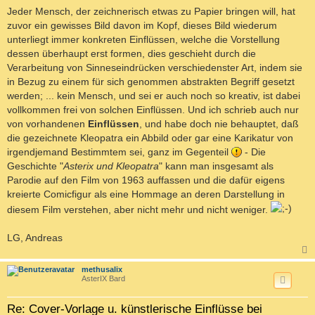
Jeder Mensch, der zeichnerisch etwas zu Papier bringen will, hat
zuvor ein gewisses Bild davon im Kopf, dieses Bild wiederum
unterliegt immer konkreten Einflüssen, welche die Vorstellung
dessen überhaupt erst formen, dies geschieht durch die
Verarbeitung von Sinneseindrücken verschiedenster Art, indem sie
in Bezug zu einem für sich genommen abstrakten Begriff gesetzt
werden; ... kein Mensch, und sei er auch noch so kreativ, ist dabei
vollkommen frei von solchen Einflüssen. Und ich schrieb auch nur
von vorhandenen
Einflüssen
, und habe doch nie behauptet, daß
die gezeichnete Kleopatra ein Abbild oder gar eine Karikatur von
irgendjemand Bestimmtem sei, ganz im Gegenteil
- Die
Geschichte "
Asterix und Kleopatra
" kann man insgesamt als
Parodie auf den Film von 1963 auffassen und die dafür eigens
kreierte Comicfigur als eine Hommage an deren Darstellung in
diesem Film verstehen, aber nicht mehr und nicht weniger.
LG, Andreas
c
methusalix
AsterIX Bard
Re: Cover-Vorlage u. künstlerische Einflüsse bei