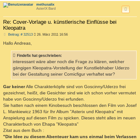
c
methusalix
AsterIX Bard
Re: Cover-Vorlage u. künstlerische Einflüsse bei
Kleopatra
B
Beitrag: # 32513
26. März 2011 16:56
e
i
Hallo Andreas,
t
r
a
Findefix hat geschrieben:
g
interessant wäre aber noch die Frage zu klären, welcher
gängigen Kleopatra-Vorstellung der Kunstliebhaber Uderzo
bei der Gestaltung seiner Comicfigur verhaftet war?
Gar keiner
Alle Charakterköpfe sind von Goscinny/Uderzo frei
gezeichnet, heißt, die Gesichter sind wie ich schon vorher vermutet
habe von Goscinny/Uderzo frei erfunden.
Sie hatten nach einem Kinobesuch beschlossen den Film von Josef
L. Mankiewicz 1963 für Ihr Album "Asterix und Kleopatra" mit
Anspielung auf diesen Film zu spicken. Dieses steht alles im neuen
Charakterbuch von Ehapa "Kleopatra"
Zitat aus dem Buch :
"Die Idee zu diesem Abenteuer kam uns einmal beim Verlassen