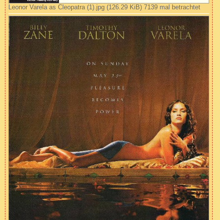
Leonor Varela as Cleopatra (1).jpg (126.29 KiB) 7139 mal betrachtet