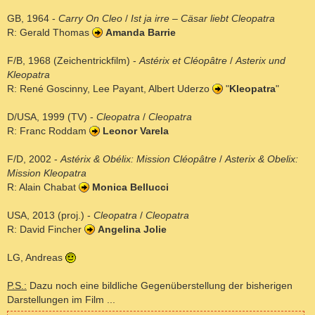
GB, 1964 -
Carry On Cleo
/
Ist ja irre – Cäsar liebt Cleopatra
R: Gerald Thomas
Amanda Barrie
F/B, 1968 (Zeichentrickfilm) -
Astérix et Cléopâtre
/
Asterix und
Kleopatra
R: René Goscinny, Lee Payant, Albert Uderzo
"
Kleopatra
"
D/USA, 1999 (TV) -
Cleopatra
/
Cleopatra
R: Franc Roddam
Leonor Varela
F/D, 2002 -
Astérix & Obélix: Mission Cléopâtre
/
Asterix & Obelix:
Mission Kleopatra
R: Alain Chabat
Monica Bellucci
USA, 2013 (proj.) -
Cleopatra
/
Cleopatra
R: David Fincher
Angelina Jolie
LG, Andreas
P.S.:
Dazu noch eine bildliche Gegenüberstellung der bisherigen
Darstellungen im Film ...