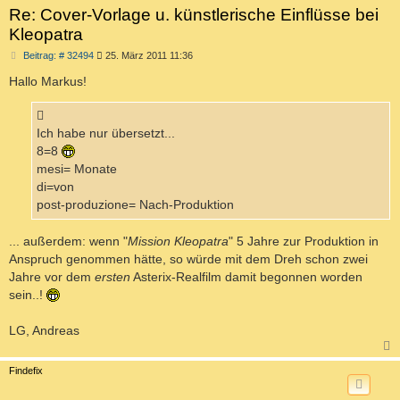
Re: Cover-Vorlage u. künstlerische Einflüsse bei
Kleopatra
B
Beitrag: # 32494
25. März 2011 11:36
e
i
Hallo Markus!
t
r
a
g
Ich habe nur übersetzt...
8=8
mesi= Monate
di=von
post-produzione= Nach-Produktion
... außerdem: wenn "
Mission Kleopatra
" 5 Jahre zur Produktion in
Anspruch genommen hätte, so würde mit dem Dreh schon zwei
Jahre vor dem
ersten
Asterix-Realfilm damit begonnen worden
sein..!
LG, Andreas
c
Findefix