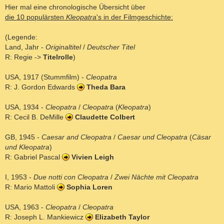
a
Hier mal eine chronologische Übersicht über
g
die 10 populärsten
Kleopatra
's in der Filmgeschichte:
(Legende:
Land, Jahr -
Originaltitel
/
Deutscher Titel
R: Regie ->
Titelrolle
)
USA, 1917 (Stummfilm) -
Cleopatra
R: J. Gordon Edwards
Theda Bara
USA, 1934 -
Cleopatra
/
Cleopatra
(
Kleopatra
)
R: Cecil B. DeMille
Claudette Colbert
GB, 1945 -
Caesar and Cleopatra
/
Caesar und Cleopatra
(
Cäsar
und Kleopatra
)
R: Gabriel Pascal
Vivien Leigh
I, 1953 -
Due notti con Cleopatra
/
Zwei Nächte mit Cleopatra
R: Mario Mattoli
Sophia Loren
USA, 1963 -
Cleopatra
/
Cleopatra
R: Joseph L. Mankiewicz
Elizabeth Taylor