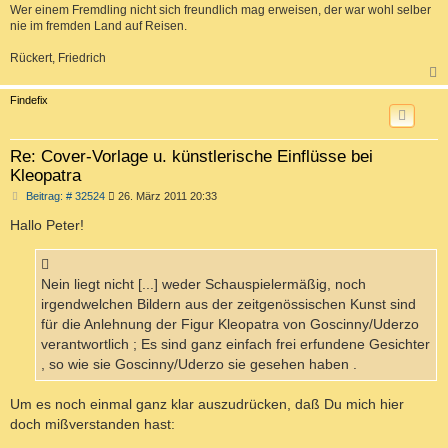
Wer einem Fremdling nicht sich freundlich mag erweisen, der war wohl selber
nie im fremden Land auf Reisen.
Rückert, Friedrich
c
Findefix
Re: Cover-Vorlage u. künstlerische Einflüsse bei
Kleopatra
B
Beitrag: # 32524
26. März 2011 20:33
e
i
Hallo Peter!
t
r
a
g
Nein liegt nicht [...] weder Schauspielermäßig, noch
irgendwelchen Bildern aus der zeitgenössischen Kunst sind
für die Anlehnung der Figur Kleopatra von Goscinny/Uderzo
verantwortlich ; Es sind ganz einfach frei erfundene Gesichter
, so wie sie Goscinny/Uderzo sie gesehen haben .
Um es noch einmal ganz klar auszudrücken, daß Du mich hier
doch mißverstanden hast: