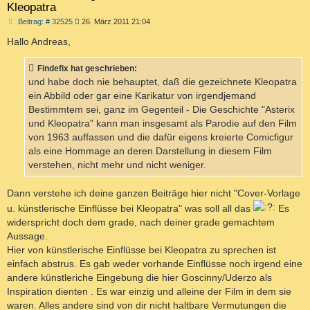
Kleopatra
B
Beitrag: # 32525
26. März 2011 21:04
e
i
Hallo Andreas,
t
r
a
Findefix hat geschrieben:
g
und habe doch nie behauptet, daß die gezeichnete Kleopatra
ein Abbild oder gar eine Karikatur von irgendjemand
Bestimmtem sei, ganz im Gegenteil - Die Geschichte "Asterix
und Kleopatra" kann man insgesamt als Parodie auf den Film
von 1963 auffassen und die dafür eigens kreierte Comicfigur
als eine Hommage an deren Darstellung in diesem Film
verstehen, nicht mehr und nicht weniger.
Dann verstehe ich deine ganzen Beiträge hier nicht "Cover-Vorlage
u. künstlerische Einflüsse bei Kleopatra" was soll all das
Es
widerspricht doch dem grade, nach deiner grade gemachtem
Aussage.
Hier von künstlerische Einflüsse bei Kleopatra zu sprechen ist
einfach abstrus. Es gab weder vorhande Einflüsse noch irgend eine
andere künstleriche Eingebung die hier Goscinny/Uderzo als
Inspiration dienten . Es war einzig und alleine der Film in dem sie
waren. Alles andere sind von dir nicht haltbare Vermutungen die