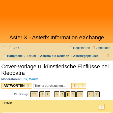
AsterIX - Asterix Information eXchange
FAQ
Registrieren
Anmelden
S
Hauptseite
Forum
AsterIX auf Deutsch
Asterixgeplauder
u
Cover-Vorlage u. künstlerische Einflüsse bei
c
Kleopatra
h
Moderatoren:
Erik
,
Maulaf
e
SUCHE
ERWEITERTE SU
ANTWORTEN
SEITE
8
VON
13
8
1
6
7
9
10
13
195 Beiträge
VORHERIGE
NÄCHS
…
…
Findefix