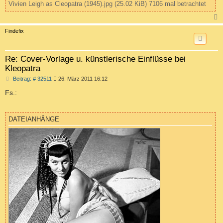
Vivien Leigh as Cleopatra (1945).jpg (25.02 KiB) 7106 mal betrachtet
c
Findefix
Re: Cover-Vorlage u. künstlerische Einflüsse bei
Kleopatra
B
Beitrag: # 32511
26. März 2011 16:12
e
i
Fs.:
t
r
a
g
DATEIANHÄNGE