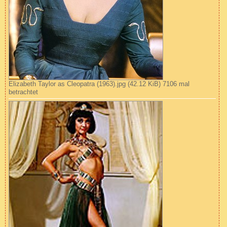
Elizabeth Taylor as Cleopatra (1963).jpg (42.12 KiB) 7106 mal
betrachtet