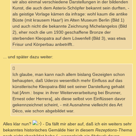
wir also einmal verschiedene Darstellungen in der bildenden
Kunst, die auch dem Asterix-Schöpfer bekannt sein durften, -
als geistige Vorlage kämen da infrage: wohl kaum die antike
Büste (mit krausem Haar!) im Alten Museum Berlin (Bild 1)
und auch nicht die bekannte Zeichnung Michelangelos (Bild
2), eher noch die um 1930 geschaffene Bronze der
sterbenden Kleopatra auf dem Löwenfell (Bild 3), was etwa
Frisur und Körperbau anbetrifft..
... und später dazu weiter:
Ich glaube, man kann nach allem bislang Gezeigten schon
behaupten, daß Uderzo wesentlich mehr Einfluss auf das
künstlerische Kleopatra-Bild seit seiner Darstellung gehabt
hat [
Anm.
: bspw. in ihrer Weiterverarbeitung bei Brunner,
Ernest oder Herrera], als diese selbst von Einflüssen davor
gekennzeichnet scheint, - mit Ausnahme vielleicht des Art
Déco, wie schon abgebildet war.
Alles klar nun?
- Da fällt mir aber auf, daß ich ein weiters sehr
bekanntes historisches Gemälde hier in diesem
Rezeptions-Thema
noch nicht abgebildet habe (.. wenngleich ein Abdruck davon