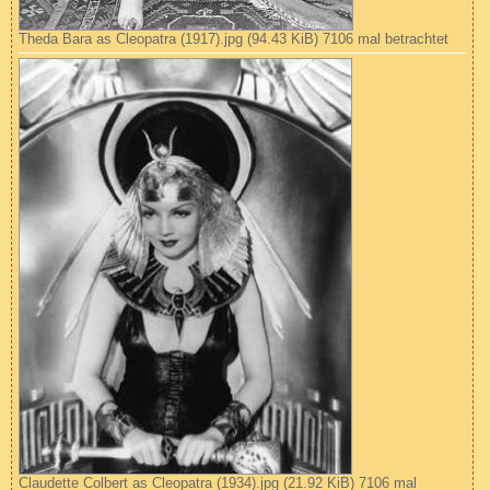
Theda Bara as Cleopatra (1917).jpg (94.43 KiB) 7106 mal betrachtet
Claudette Colbert as Cleopatra (1934).jpg (21.92 KiB) 7106 mal