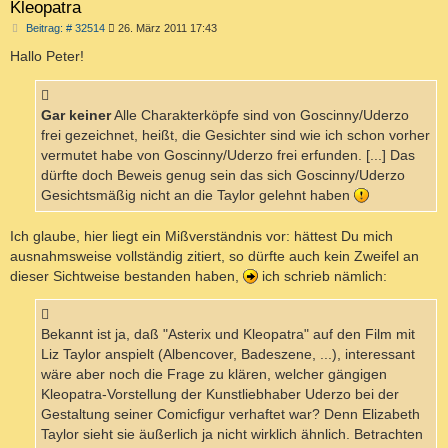
Kleopatra
B
Beitrag: # 32514
26. März 2011 17:43
e
i
Hallo Peter!
t
r
a
g
Gar keiner
Alle Charakterköpfe sind von Goscinny/Uderzo
frei gezeichnet, heißt, die Gesichter sind wie ich schon vorher
vermutet habe von Goscinny/Uderzo frei erfunden. [...] Das
dürfte doch Beweis genug sein das sich Goscinny/Uderzo
Gesichtsmäßig nicht an die Taylor gelehnt haben
Ich glaube, hier liegt ein Mißverständnis vor: hättest Du mich
ausnahmsweise vollständig zitiert, so dürfte auch kein Zweifel an
dieser Sichtweise bestanden haben,
ich schrieb nämlich:
Bekannt ist ja, daß "Asterix und Kleopatra" auf den Film mit
Liz Taylor anspielt (Albencover, Badeszene, ...), interessant
wäre aber noch die Frage zu klären, welcher gängigen
Kleopatra-Vorstellung der Kunstliebhaber Uderzo bei der
Gestaltung seiner Comicfigur verhaftet war? Denn Elizabeth
Taylor sieht sie äußerlich ja nicht wirklich ähnlich. Betrachten