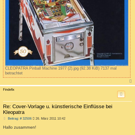
CLEOPATRA Pinball Machine 1977 (2).jpg (92.38 KiB) 7137 mal
betrachtet
c
Findefix
Re: Cover-Vorlage u. künstlerische Einflüsse bei
Kleopatra
B
Beitrag: # 32506
26. März 2011 10:42
e
i
Hallo zusammen!
t
r