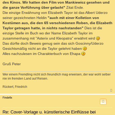
des Kinos. Wir hatten den Film von Mankiewicz gesehen und
die ganze Vorführung über gelacht"
Zitat Ende.
Die einzige Erwähnung von Elizabeth Tayor ist das Albert Uderzo
seiner gezeichneten Heldin
"auch mit einer Kolletion von
Kostümen aus, die den 65 verschiedenen Roben, die Elizabeth
Taylor getragen hatte, in nichts nachstanden"
Dies ist die
einzige Stelle im Buch wo der Name Elizabeth Taylor im
zusammenhang mit "Asterix und Kleopatra" erwähnt wird
Das dürfte doch Beweis genug sein das sich Goscinny/Uderzo
Gesichtsmäßig nicht an die Taylor gelehnt haben
Alles nachzulesen im Charakterbuch von Ehapa
Gruß Peter
Wer einem Fremdling nicht sich freundlich mag erweisen, der war wohl selber
nie im fremden Land auf Reisen.
Rückert, Friedrich
c
Findefix
Re: Cover-Vorlage u. künstlerische Einflüsse bei