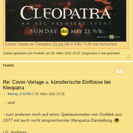
Leonor Varela as Cleopatra (2).jpg (96.6 KiB) 7139 mal betrachtet
Zuletzt geändert von
Findefix
am 30. März 2011 15:47, insgesamt 1-mal geändert.
c
Findefix
Re: Cover-Vorlage u. künstlerische Einflüsse bei
Kleopatra
B
Beitrag: # 32499
25. März 2011 22:18
e
i
... und
t
r
a
- zum anderen noch auf einen
Spielautomaten
von
Gottlieb
aus
g
1977
mit auch recht ansprechender Kleopatra-Darstellung.
LG, Andreas