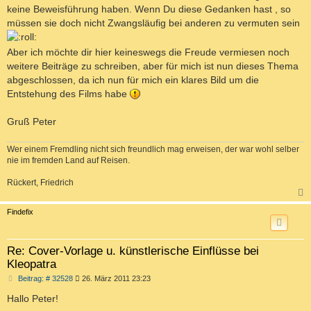
keine Beweisführung haben. Wenn Du diese Gedanken hast , so
müssen sie doch nicht Zwangsläufig bei anderen zu vermuten sein
Aber ich möchte dir hier keineswegs die Freude vermiesen noch
weitere Beiträge zu schreiben, aber für mich ist nun dieses Thema
abgeschlossen, da ich nun für mich ein klares Bild um die
Entstehung des Films habe
Gruß Peter
Wer einem Fremdling nicht sich freundlich mag erweisen, der war wohl selber
nie im fremden Land auf Reisen.
Rückert, Friedrich
c
Findefix
Re: Cover-Vorlage u. künstlerische Einflüsse bei
Kleopatra
B
Beitrag: # 32528
26. März 2011 23:23
e
i
Hallo Peter!
t