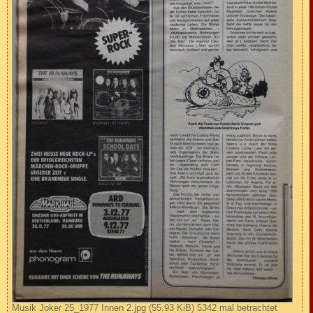
Musik Joker 25_1977 Innen 2.jpg (55.93 KiB) 5342 mal betrachtet