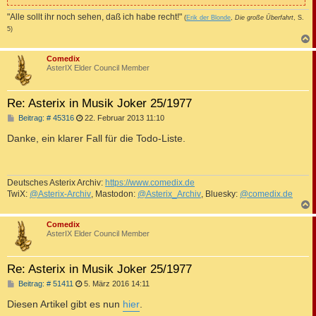
"Alle sollt ihr noch sehen, daß ich habe recht!"
(
Erik der Blonde
,
Die große Überfahrt
, S.
5)
c
Comedix
AsterIX Elder Council Member
Re: Asterix in Musik Joker 25/1977
B
Beitrag: # 45316
22. Februar 2013 11:10
e
i
Danke, ein klarer Fall für die Todo-Liste.
t
r
a
g
Deutsches Asterix Archiv:
https://www.comedix.de
TwiX:
@Asterix-Archiv
, Mastodon:
@Asterix_Archiv
, Bluesky:
@comedix.de
c
Comedix
AsterIX Elder Council Member
Re: Asterix in Musik Joker 25/1977
B
Beitrag: # 51411
5. März 2016 14:11
e
i
Diesen Artikel gibt es nun
hier
.
t