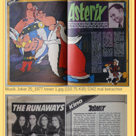
Musik Joker 25_1977 Innen 1.jpg (110.75 KiB) 5342 mal betrachtet