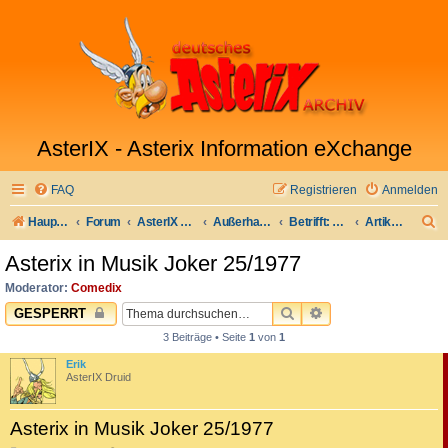
AsterIX - Asterix Information eXchange
FAQ
Registrieren
Anmelden
S
Hauptseite
Forum
AsterIX auf Deutsch
Außerhalb Galliens
Betrifft: Comedix.de
Artikel für die Comedix-Bibliothek
u
Asterix in Musik Joker 25/1977
c
Moderator:
Comedix
h
SUCHE
ERWEITERTE SUC
GESPERRT
e
3 Beiträge • Seite
1
von
1
Erik
AsterIX Druid
Asterix in Musik Joker 25/1977