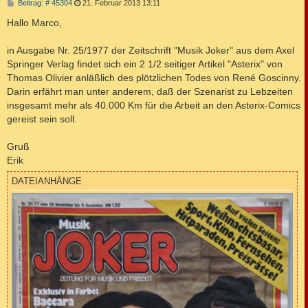
B
Beitrag: # 45304
21. Februar 2013 13:11
e
i
Hallo Marco,
t
r
a
in Ausgabe Nr. 25/1977 der Zeitschrift "Musik Joker" aus dem Axel
g
Springer Verlag findet sich ein 2 1/2 seitiger Artikel "Asterix" von
Thomas Olivier anläßlich des plötzlichen Todes von René Goscinny.
Darin erfährt man unter anderem, daß der Szenarist zu Lebzeiten
insgesamt mehr als 40.000 Km für die Arbeit an den Asterix-Comics
gereist sein soll.
Gruß
Erik
DATEIANHÄNGE