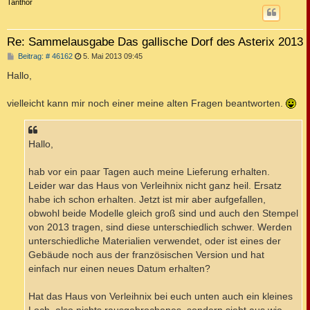
c
Tanthor
Re: Sammelausgabe Das gallische Dorf des Asterix 2013
B
Beitrag: # 46162
5. Mai 2013 09:45
e
i
Hallo,
t
r
a
vielleicht kann mir noch einer meine alten Fragen beantworten.
g
Hallo,
hab vor ein paar Tagen auch meine Lieferung erhalten.
Leider war das Haus von Verleihnix nicht ganz heil. Ersatz
habe ich schon erhalten. Jetzt ist mir aber aufgefallen,
obwohl beide Modelle gleich groß sind und auch den Stempel
von 2013 tragen, sind diese unterschiedlich schwer. Werden
unterschiedliche Materialien verwendet, oder ist eines der
Gebäude noch aus der französischen Version und hat
einfach nur einen neues Datum erhalten?
Hat das Haus von Verleihnix bei euch unten auch ein kleines