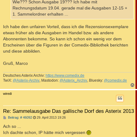
a
Wie??? Schon Ausgabe 19??? Ich habe mit
g
Rechnungsdatum 19.04. gerade mal die Ausgaben 12-15 +
1. Sammelordner erhalten ...
Ich habe den unfairen Vorteil, dass ich die Rezensionsexemplare
etwas früher als die Ausgaben im Handel bzw. als andere
Abonnenten bekomme. So kann ich schon ein wenig vor dem
Erscheinen über die Figuren in der Comedix-Bibliothek berichten
und diese abbilden.
Gruß, Marco
Deutsches Asterix Archiv:
https://www.comedix.de
TwiX:
@Asterix-Archiv
, Mastodon:
@Asterix_Archiv
, Bluesky:
@comedix.de
c
wiredi
Re: Sammelausgabe Das gallische Dorf des Asterix 2013
B
Beitrag: # 46092
29. April 2013 19:26
e
i
Ach so ...
t
Ich dachte schon, IP hätte mich vergessen
r