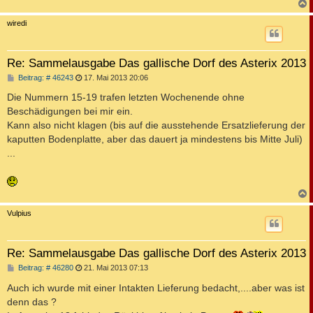
g
c
wiredi
Re: Sammelausgabe Das gallische Dorf des Asterix 2013
B
Beitrag: # 46243
17. Mai 2013 20:06
e
i
Die Nummern 15-19 trafen letzten Wochenende ohne
t
Beschädigungen bei mir ein.
r
a
Kann also nicht klagen (bis auf die ausstehende Ersatzlieferung der
g
kaputten Bodenplatte, aber das dauert ja mindestens bis Mitte Juli)
...
c
Vulpius
Re: Sammelausgabe Das gallische Dorf des Asterix 2013
B
Beitrag: # 46280
21. Mai 2013 07:13
e
i
Auch ich wurde mit einer Intakten Lieferung bedacht,....aber was ist
t
denn das ?
r
a