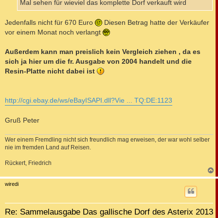
Mal sehen für wieviel das komplette Dorf verkauft wird
Jedenfalls nicht für 670 Euro
Diesen Betrag hatte der Verkäufer
vor einem Monat noch verlangt
Außerdem kann man preislich kein Vergleich ziehen , da es
sich ja hier um die fr. Ausgabe von 2004 handelt und die
Resin-Platte nicht dabei ist
http://cgi.ebay.de/ws/eBayISAPI.dll?Vie ... TQ:DE:1123
Gruß Peter
Wer einem Fremdling nicht sich freundlich mag erweisen, der war wohl selber
nie im fremden Land auf Reisen.
Rückert, Friedrich
c
wiredi
Re: Sammelausgabe Das gallische Dorf des Asterix 2013