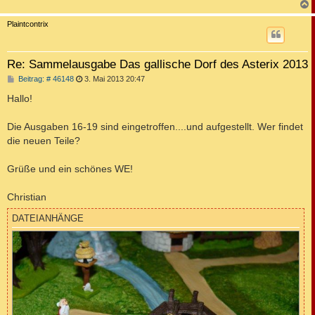
a
g
c
Plaintcontrix
Re: Sammelausgabe Das gallische Dorf des Asterix 2013
B
Beitrag: # 46148
3. Mai 2013 20:47
e
i
Hallo!
t
r
a
Die Ausgaben 16-19 sind eingetroffen....und aufgestellt. Wer findet
g
die neuen Teile?
Grüße und ein schönes WE!
Christian
DATEIANHÄNGE