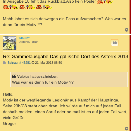
In Ausgabe 18 fehlt das Rückblatt.Also kein Poster
g
Mhhh,lohnt es sich deswegen ein Fass aufzumachen? Was war es
denn für ein Motiv ??
c
Maulaf
AsterIX Druid
Re: Sammelausgabe Das gallische Dorf des Asterix 2013
B
Beitrag: # 46281
21. Mai 2013 08:50
e
i
t
Vulpius hat geschrieben:
r
a
Was war es denn für ein Motiv ??
g
Hallo,
Motiv ist der wegfliegende Legionär aus Kampf der Häuptlinge,
Seite 23b/C3 steht oben dran. Ich würde auf mich auf jeden Fall
deshalb melden, einen Anruf oder ne mail ist es auf jeden Fall wert,
viele Grüße
Gregor