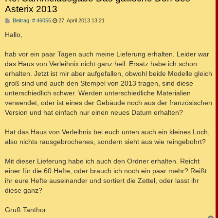
Asterix 2013
B
Beitrag: # 46055
27. April 2013 13:21
e
i
Hallo,
t
r
a
hab vor ein paar Tagen auch meine Lieferung erhalten. Leider war
g
das Haus von Verleihnix nicht ganz heil. Ersatz habe ich schon
erhalten. Jetzt ist mir aber aufgefallen, obwohl beide Modelle gleich
groß sind und auch den Stempel von 2013 tragen, sind diese
unterschiedlich schwer. Werden unterschiedliche Materialien
verwendet, oder ist eines der Gebäude noch aus der französischen
Version und hat einfach nur einen neues Datum erhalten?
Hat das Haus von Verleihnix bei euch unten auch ein kleines Loch,
also nichts rausgebrochenes, sondern sieht aus wie reingebohrt?
Mit dieser Lieferung habe ich auch den Ordner erhalten. Reicht
einer für die 60 Hefte, oder brauch ich noch ein paar mehr? Reißt
ihr eure Hefte auseinander und sortiert die Zettel, oder lasst ihr
diese ganz?
Gruß Tanthor