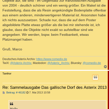
Objekte auf, sie sind - im Gegensatz zur französischen Ausgabe
von 2004 - deutlich schöner und ein wenig größer. Ein Makel ist die
Feststellung, dass die als Resin angekündigte Bodenplatte offenbar
aus einem anderen, minderwertigeren Material ist. Ansonsten habe
ich nichts auszusetzen. Schade nur, dass die auf dem Poster
abgebildete Platte etwas größer als die bei mir stehende ist, ich
glaube, dass die Objekte nicht exakt so aufstellbar sind wie
angegeben. Wir werden, bspw. beim Festbankett, etwas
Platzmangel haben.
Gruß, Marco
Deutsches Asterix Archiv:
https://www.comedix.de
TwiX:
@Asterix-Archiv
, Mastodon:
@Asterix_Archiv
, Bluesky:
@comedix.de
c
Tanthor
Re: Sammelausgabe Das gallische Dorf des Asterix 2013
B
Beitrag: # 46182
7. Mai 2013 10:58
e
i
t
r
a
Hallo,