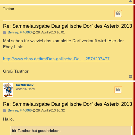
c
Tanthor
Re: Sammelausgabe Das gallische Dorf des Asterix 2013
B
Beitrag: # 46063
28. April 2013 10:01
e
i
Mal sehen für wieviel das komplette Dorf verkauft wird. Hier der
t
Ebay-Link:
r
a
g
http://www.ebay.de/itm/Das-gallische-Do ... 257d207477
Gruß Tanthor
c
methusalix
AsterIX Bard
Re: Sammelausgabe Das gallische Dorf des Asterix 2013
B
Beitrag: # 46066
28. April 2013 10:32
e
i
Hallo,
t
r
a
Tanthor hat geschrieben:
g