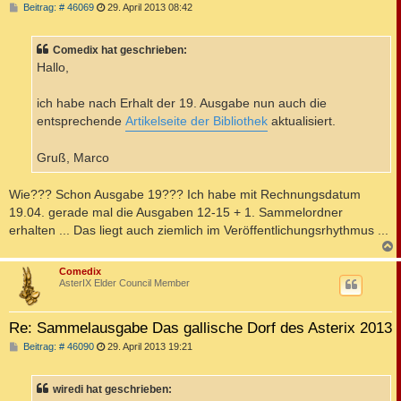
B
Beitrag: # 46069
29. April 2013 08:42
e
i
t
Comedix hat geschrieben:
r
a
Hallo,
g
ich habe nach Erhalt der 19. Ausgabe nun auch die
entsprechende
Artikelseite der Bibliothek
aktualisiert.
Gruß, Marco
Wie??? Schon Ausgabe 19??? Ich habe mit Rechnungsdatum
19.04. gerade mal die Ausgaben 12-15 + 1. Sammelordner
erhalten ... Das liegt auch ziemlich im Veröffentlichungsrhythmus ...
c
Comedix
AsterIX Elder Council Member
Re: Sammelausgabe Das gallische Dorf des Asterix 2013
B
Beitrag: # 46090
29. April 2013 19:21
e
i
t
wiredi hat geschrieben:
r