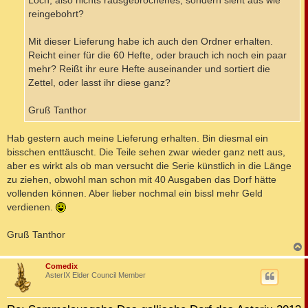
Loch, also nichts rausgebrochenes, sondern sieht aus wie
reingebohrt?
Mit dieser Lieferung habe ich auch den Ordner erhalten.
Reicht einer für die 60 Hefte, oder brauch ich noch ein paar
mehr? Reißt ihr eure Hefte auseinander und sortiert die
Zettel, oder lasst ihr diese ganz?
Gruß Tanthor
Hab gestern auch meine Lieferung erhalten. Bin diesmal ein
bisschen enttäuscht. Die Teile sehen zwar wieder ganz nett aus,
aber es wirkt als ob man versucht die Serie künstlich in die Länge
zu ziehen, obwohl man schon mit 40 Ausgaben das Dorf hätte
vollenden können. Aber lieber nochmal ein bissl mehr Geld
verdienen.
Gruß Tanthor
c
Comedix
AsterIX Elder Council Member