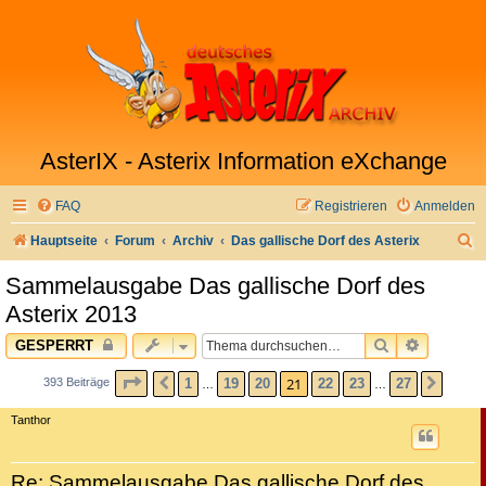
AsterIX - Asterix Information eXchange
FAQ
Registrieren
Anmelden
S
Hauptseite
Forum
Archiv
Das gallische Dorf des Asterix
u
Sammelausgabe Das gallische Dorf des
c
Asterix 2013
h
SUCHE
ERWEITE
GESPERRT
e
SEITE
21
VON
27
21
1
19
20
22
23
27
393 Beiträge
VORHERIGE
NÄCH
…
…
Tanthor
Re: Sammelausgabe Das gallische Dorf des