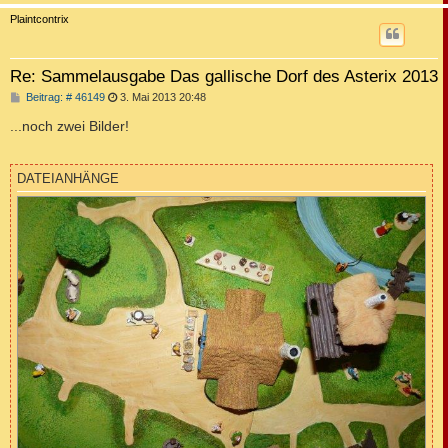
c
Plaintcontrix
Re: Sammelausgabe Das gallische Dorf des Asterix 2013
B
Beitrag: # 46149
3. Mai 2013 20:48
e
i
...noch zwei Bilder!
t
r
a
g
DATEIANHÄNGE