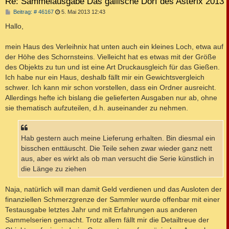
Re: Sammelausgabe Das gallische Dorf des Asterix 2013
B
Beitrag: # 46167
5. Mai 2013 12:43
e
i
Hallo,
t
r
a
mein Haus des Verleihnix hat unten auch ein kleines Loch, etwa auf
g
der Höhe des Schornsteins. Vielleicht hat es etwas mit der Größe
des Objekts zu tun und ist eine Art Druckausgleich für das Gießen.
Ich habe nur ein Haus, deshalb fällt mir ein Gewichtsvergleich
schwer. Ich kann mir schon vorstellen, dass ein Ordner ausreicht.
Allerdings hefte ich bislang die gelieferten Ausgaben nur ab, ohne
sie thematisch aufzuteilen, d.h. auseinander zu nehmen.
Hab gestern auch meine Lieferung erhalten. Bin diesmal ein
bisschen enttäuscht. Die Teile sehen zwar wieder ganz nett
aus, aber es wirkt als ob man versucht die Serie künstlich in
die Länge zu ziehen
Naja, natürlich will man damit Geld verdienen und das Ausloten der
finanziellen Schmerzgrenze der Sammler wurde offenbar mit einer
Testausgabe letztes Jahr und mit Erfahrungen aus anderen
Sammelserien gemacht. Trotz allem fällt mir die Detailtreue der