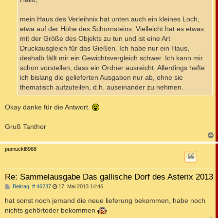
g
mein Haus des Verleihnix hat unten auch ein kleines Loch,
etwa auf der Höhe des Schornsteins. Vielleicht hat es etwas
mit der Größe des Objekts zu tun und ist eine Art
Druckausgleich für das Gießen. Ich habe nur ein Haus,
deshalb fällt mir ein Gewichtsvergleich schwer. Ich kann mir
schon vorstellen, dass ein Ordner ausreicht. Allerdings hefte
ich bislang die gelieferten Ausgaben nur ab, ohne sie
thematisch aufzuteilen, d.h. auseinander zu nehmen.
Okay danke für die Antwort.
Gruß Tanthor
c
pumuckl8968
Re: Sammelausgabe Das gallische Dorf des Asterix 2013
B
Beitrag: # 46237
17. Mai 2013 14:46
e
i
hat sonst noch jemand die neue lieferung bekommen, habe noch
t
nichts gehörtoder bekommen
r
a