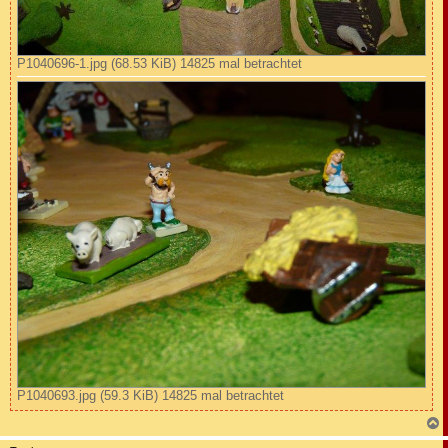
P1040696-1.jpg (68.53 KiB) 14825 mal betrachtet
P1040693.jpg (59.3 KiB) 14825 mal betrachtet