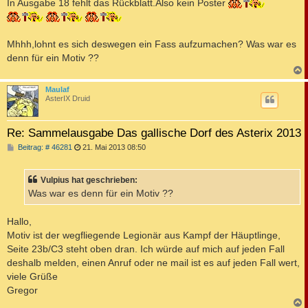
In Ausgabe 18 fehlt das Rückblatt.Also kein Poster
g
Mhhh,lohnt es sich deswegen ein Fass aufzumachen? Was war es
denn für ein Motiv ??
c
Maulaf
AsterIX Druid
Re: Sammelausgabe Das gallische Dorf des Asterix 2013
B
Beitrag: # 46281
21. Mai 2013 08:50
e
i
t
Vulpius hat geschrieben:
r
a
Was war es denn für ein Motiv ??
g
Hallo,
Motiv ist der wegfliegende Legionär aus Kampf der Häuptlinge,
Seite 23b/C3 steht oben dran. Ich würde auf mich auf jeden Fall
deshalb melden, einen Anruf oder ne mail ist es auf jeden Fall wert,
viele Grüße
Gregor