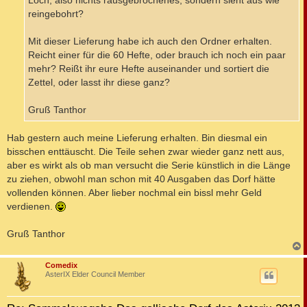
Loch, also nichts rausgebrochenes, sondern sieht aus wie
reingebohrt?
Mit dieser Lieferung habe ich auch den Ordner erhalten.
Reicht einer für die 60 Hefte, oder brauch ich noch ein paar
mehr? Reißt ihr eure Hefte auseinander und sortiert die
Zettel, oder lasst ihr diese ganz?
Gruß Tanthor
Hab gestern auch meine Lieferung erhalten. Bin diesmal ein
bisschen enttäuscht. Die Teile sehen zwar wieder ganz nett aus,
aber es wirkt als ob man versucht die Serie künstlich in die Länge
zu ziehen, obwohl man schon mit 40 Ausgaben das Dorf hätte
vollenden können. Aber lieber nochmal ein bissl mehr Geld
verdienen.
Gruß Tanthor
c
Comedix
AsterIX Elder Council Member