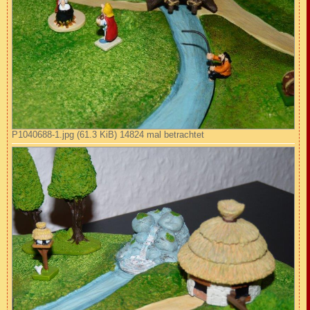
P1040688-1.jpg (61.3 KiB) 14824 mal betrachtet