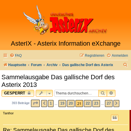
AsterIX - Asterix Information eXchange
FAQ
Registrieren
Anmelden
S
Hauptseite
Forum
Archiv
Das gallische Dorf des Asterix
u
Sammelausgabe Das gallische Dorf des
c
Asterix 2013
h
SUCHE
ERWEITE
GESPERRT
e
SEITE
21
VON
27
21
1
19
20
22
23
27
393 Beiträge
VORHERIGE
NÄCH
…
…
Tanthor
Re: Sammelausgabe Das gallische Dorf des