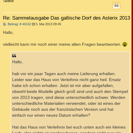
c
Tanthor
Re: Sammelausgabe Das gallische Dorf des Asterix 2013
B
Beitrag: # 46162
5. Mai 2013 09:45
e
i
Hallo,
t
r
a
vielleicht kann mir noch einer meine alten Fragen beantworten.
g
Hallo,
hab vor ein paar Tagen auch meine Lieferung erhalten.
Leider war das Haus von Verleihnix nicht ganz heil. Ersatz
habe ich schon erhalten. Jetzt ist mir aber aufgefallen,
obwohl beide Modelle gleich groß sind und auch den Stempel
von 2013 tragen, sind diese unterschiedlich schwer. Werden
unterschiedliche Materialien verwendet, oder ist eines der
Gebäude noch aus der französischen Version und hat
einfach nur einen neues Datum erhalten?
Hat das Haus von Verleihnix bei euch unten auch ein kleines