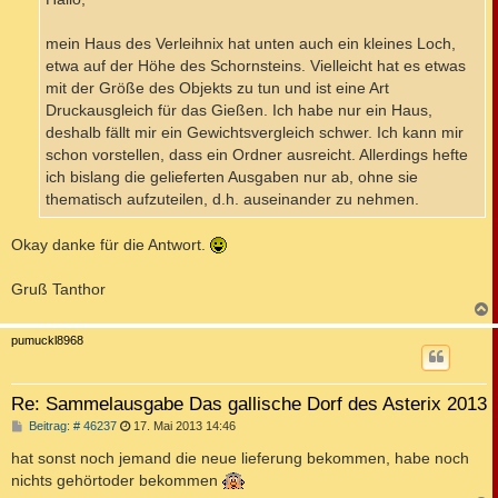
g
mein Haus des Verleihnix hat unten auch ein kleines Loch,
etwa auf der Höhe des Schornsteins. Vielleicht hat es etwas
mit der Größe des Objekts zu tun und ist eine Art
Druckausgleich für das Gießen. Ich habe nur ein Haus,
deshalb fällt mir ein Gewichtsvergleich schwer. Ich kann mir
schon vorstellen, dass ein Ordner ausreicht. Allerdings hefte
ich bislang die gelieferten Ausgaben nur ab, ohne sie
thematisch aufzuteilen, d.h. auseinander zu nehmen.
Okay danke für die Antwort.
Gruß Tanthor
c
pumuckl8968
Re: Sammelausgabe Das gallische Dorf des Asterix 2013
B
Beitrag: # 46237
17. Mai 2013 14:46
e
i
hat sonst noch jemand die neue lieferung bekommen, habe noch
t
nichts gehörtoder bekommen
r
a