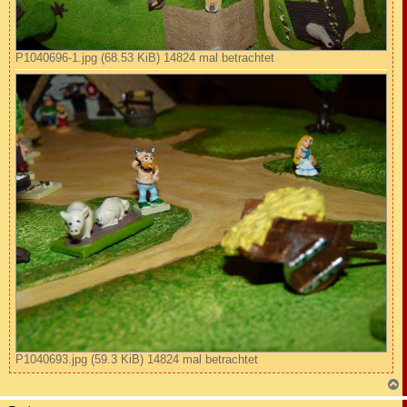
P1040696-1.jpg (68.53 KiB) 14824 mal betrachtet
P1040693.jpg (59.3 KiB) 14824 mal betrachtet