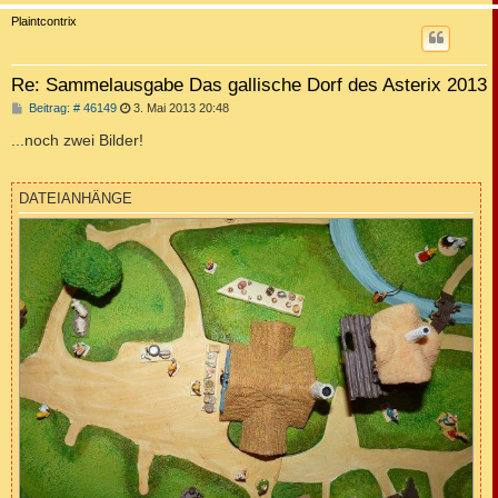
c
Plaintcontrix
Re: Sammelausgabe Das gallische Dorf des Asterix 2013
B
Beitrag: # 46149
3. Mai 2013 20:48
e
i
...noch zwei Bilder!
t
r
a
g
DATEIANHÄNGE