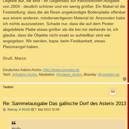
Objekte auf, sie sind - im Gegensatz zur französischen Ausgabe
von 2004 - deutlich schöner und ein wenig größer. Ein Makel ist die
Feststellung, dass die als Resin angekündigte Bodenplatte offenbar
aus einem anderen, minderwertigeren Material ist. Ansonsten habe
ich nichts auszusetzen. Schade nur, dass die auf dem Poster
abgebildete Platte etwas größer als die bei mir stehende ist, ich
glaube, dass die Objekte nicht exakt so aufstellbar sind wie
angegeben. Wir werden, bspw. beim Festbankett, etwas
Platzmangel haben.
Gruß, Marco
Deutsches Asterix Archiv:
https://www.comedix.de
TwiX:
@Asterix-Archiv
, Mastodon:
@Asterix_Archiv
, Bluesky:
@comedix.de
c
Tanthor
Re: Sammelausgabe Das gallische Dorf des Asterix 2013
B
Beitrag: # 46182
7. Mai 2013 10:58
e
i
t
r
a
Hallo,