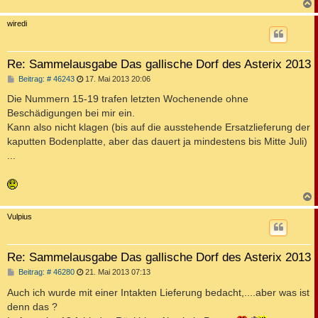
g
c
wiredi
Re: Sammelausgabe Das gallische Dorf des Asterix 2013
B
Beitrag: # 46243
17. Mai 2013 20:06
e
i
Die Nummern 15-19 trafen letzten Wochenende ohne
t
Beschädigungen bei mir ein.
r
a
Kann also nicht klagen (bis auf die ausstehende Ersatzlieferung der
g
kaputten Bodenplatte, aber das dauert ja mindestens bis Mitte Juli)
...
c
Vulpius
Re: Sammelausgabe Das gallische Dorf des Asterix 2013
B
Beitrag: # 46280
21. Mai 2013 07:13
e
i
Auch ich wurde mit einer Intakten Lieferung bedacht,....aber was ist
t
denn das ?
r
a