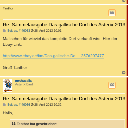
c
Tanthor
Re: Sammelausgabe Das gallische Dorf des Asterix 2013
B
Beitrag: # 46063
28. April 2013 10:01
e
i
Mal sehen für wieviel das komplette Dorf verkauft wird. Hier der
t
Ebay-Link:
r
a
g
http://www.ebay.de/itm/Das-gallische-Do ... 257d207477
Gruß Tanthor
c
methusalix
AsterIX Bard
Re: Sammelausgabe Das gallische Dorf des Asterix 2013
B
Beitrag: # 46066
28. April 2013 10:32
e
i
Hallo,
t
r
a
Tanthor hat geschrieben:
g