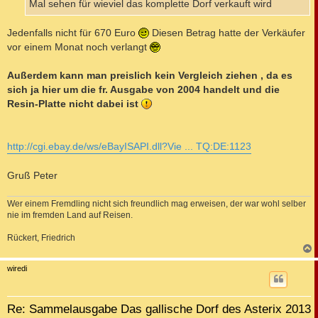
Mal sehen für wieviel das komplette Dorf verkauft wird
Jedenfalls nicht für 670 Euro
Diesen Betrag hatte der Verkäufer
vor einem Monat noch verlangt
Außerdem kann man preislich kein Vergleich ziehen , da es
sich ja hier um die fr. Ausgabe von 2004 handelt und die
Resin-Platte nicht dabei ist
http://cgi.ebay.de/ws/eBayISAPI.dll?Vie ... TQ:DE:1123
Gruß Peter
Wer einem Fremdling nicht sich freundlich mag erweisen, der war wohl selber
nie im fremden Land auf Reisen.
Rückert, Friedrich
c
wiredi
Re: Sammelausgabe Das gallische Dorf des Asterix 2013