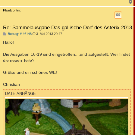
a
g
c
Plaintcontrix
Re: Sammelausgabe Das gallische Dorf des Asterix 2013
B
Beitrag: # 46148
3. Mai 2013 20:47
e
i
Hallo!
t
r
a
Die Ausgaben 16-19 sind eingetroffen....und aufgestellt. Wer findet
g
die neuen Teile?
Grüße und ein schönes WE!
Christian
DATEIANHÄNGE