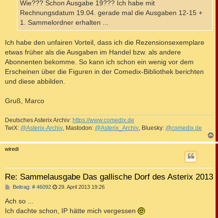
a
Wie??? Schon Ausgabe 19??? Ich habe mit
g
Rechnungsdatum 19.04. gerade mal die Ausgaben 12-15 +
1. Sammelordner erhalten ...
Ich habe den unfairen Vorteil, dass ich die Rezensionsexemplare
etwas früher als die Ausgaben im Handel bzw. als andere
Abonnenten bekomme. So kann ich schon ein wenig vor dem
Erscheinen über die Figuren in der Comedix-Bibliothek berichten
und diese abbilden.
Gruß, Marco
Deutsches Asterix Archiv:
https://www.comedix.de
TwiX:
@Asterix-Archiv
, Mastodon:
@Asterix_Archiv
, Bluesky:
@comedix.de
c
wiredi
Re: Sammelausgabe Das gallische Dorf des Asterix 2013
B
Beitrag: # 46092
29. April 2013 19:26
e
i
Ach so ...
t
Ich dachte schon, IP hätte mich vergessen
r