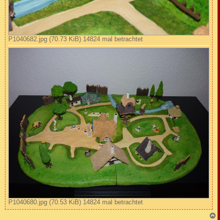
P1040682.jpg (70.73 KiB) 14824 mal betrachtet
P1040680.jpg (70.53 KiB) 14824 mal betrachtet