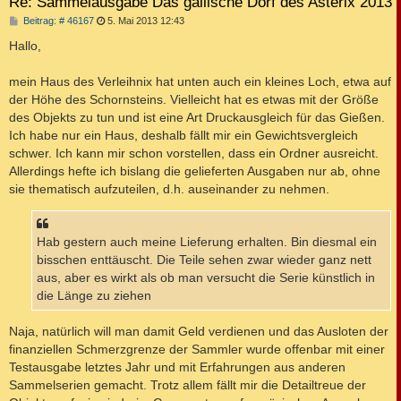
Re: Sammelausgabe Das gallische Dorf des Asterix 2013
B
Beitrag: # 46167
5. Mai 2013 12:43
e
i
Hallo,
t
r
a
mein Haus des Verleihnix hat unten auch ein kleines Loch, etwa auf
g
der Höhe des Schornsteins. Vielleicht hat es etwas mit der Größe
des Objekts zu tun und ist eine Art Druckausgleich für das Gießen.
Ich habe nur ein Haus, deshalb fällt mir ein Gewichtsvergleich
schwer. Ich kann mir schon vorstellen, dass ein Ordner ausreicht.
Allerdings hefte ich bislang die gelieferten Ausgaben nur ab, ohne
sie thematisch aufzuteilen, d.h. auseinander zu nehmen.
Hab gestern auch meine Lieferung erhalten. Bin diesmal ein
bisschen enttäuscht. Die Teile sehen zwar wieder ganz nett
aus, aber es wirkt als ob man versucht die Serie künstlich in
die Länge zu ziehen
Naja, natürlich will man damit Geld verdienen und das Ausloten der
finanziellen Schmerzgrenze der Sammler wurde offenbar mit einer
Testausgabe letztes Jahr und mit Erfahrungen aus anderen
Sammelserien gemacht. Trotz allem fällt mir die Detailtreue der