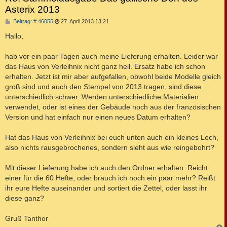
Asterix 2013
B
Beitrag: # 46055
27. April 2013 13:21
e
i
Hallo,
t
r
a
hab vor ein paar Tagen auch meine Lieferung erhalten. Leider war
g
das Haus von Verleihnix nicht ganz heil. Ersatz habe ich schon
erhalten. Jetzt ist mir aber aufgefallen, obwohl beide Modelle gleich
groß sind und auch den Stempel von 2013 tragen, sind diese
unterschiedlich schwer. Werden unterschiedliche Materialien
verwendet, oder ist eines der Gebäude noch aus der französischen
Version und hat einfach nur einen neues Datum erhalten?
Hat das Haus von Verleihnix bei euch unten auch ein kleines Loch,
also nichts rausgebrochenes, sondern sieht aus wie reingebohrt?
Mit dieser Lieferung habe ich auch den Ordner erhalten. Reicht
einer für die 60 Hefte, oder brauch ich noch ein paar mehr? Reißt
ihr eure Hefte auseinander und sortiert die Zettel, oder lasst ihr
diese ganz?
Gruß Tanthor