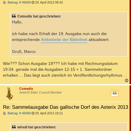
B
Beitrag: # 46069
29. April 2013 08:42
e
i
t
Comedix hat geschrieben:
r
a
Hallo,
g
ich habe nach Erhalt der 19. Ausgabe nun auch die
entsprechende
Artikelseite der Bibliothek
aktualisiert.
Gruß, Marco
Wie??? Schon Ausgabe 19??? Ich habe mit Rechnungsdatum
19.04. gerade mal die Ausgaben 12-15 + 1. Sammelordner
erhalten ... Das liegt auch ziemlich im Veröffentlichungsrhythmus ...
c
Comedix
AsterIX Elder Council Member
Re: Sammelausgabe Das gallische Dorf des Asterix 2013
B
Beitrag: # 46090
29. April 2013 19:21
e
i
t
wiredi hat geschrieben:
r