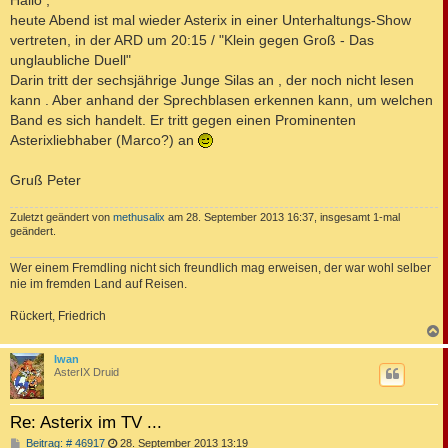
t
heute Abend ist mal wieder Asterix in einer Unterhaltungs-Show
r
a
vertreten, in der ARD um 20:15 / "Klein gegen Groß - Das
g
unglaubliche Duell"
Darin tritt der sechsjährige Junge Silas an , der noch nicht lesen
kann . Aber anhand der Sprechblasen erkennen kann, um welchen
Band es sich handelt. Er tritt gegen einen Prominenten
Asterixliebhaber (Marco?) an
Gruß Peter
Zuletzt geändert von
methusalix
am 28. September 2013 16:37, insgesamt 1-mal
geändert.
Wer einem Fremdling nicht sich freundlich mag erweisen, der war wohl selber
nie im fremden Land auf Reisen.
Rückert, Friedrich
c
Iwan
AsterIX Druid
Re: Asterix im TV ...
B
Beitrag: # 46917
28. September 2013 13:19