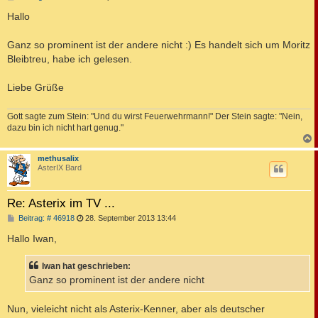
e
i
Hallo
t
r
a
Ganz so prominent ist der andere nicht :) Es handelt sich um Moritz
g
Bleibtreu, habe ich gelesen.
Liebe Grüße
Gott sagte zum Stein: "Und du wirst Feuerwehrmann!" Der Stein sagte: "Nein,
dazu bin ich nicht hart genug."
c
methusalix
AsterIX Bard
Re: Asterix im TV ...
B
Beitrag: # 46918
28. September 2013 13:44
e
i
Hallo Iwan,
t
r
a
Iwan hat geschrieben:
g
Ganz so prominent ist der andere nicht
Nun, vieleicht nicht als Asterix-Kenner, aber als deutscher