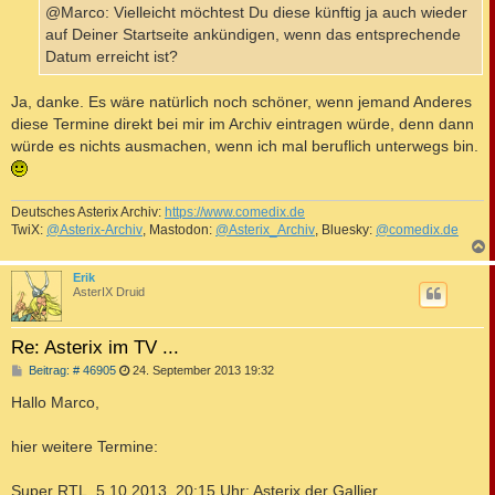
a
@Marco: Vielleicht möchtest Du diese künftig ja auch wieder
g
auf Deiner Startseite ankündigen, wenn das entsprechende
Datum erreicht ist?
Ja, danke. Es wäre natürlich noch schöner, wenn jemand Anderes
diese Termine direkt bei mir im Archiv eintragen würde, denn dann
würde es nichts ausmachen, wenn ich mal beruflich unterwegs bin.
Deutsches Asterix Archiv:
https://www.comedix.de
TwiX:
@Asterix-Archiv
, Mastodon:
@Asterix_Archiv
, Bluesky:
@comedix.de
c
Erik
AsterIX Druid
Re: Asterix im TV ...
B
Beitrag: # 46905
24. September 2013 19:32
e
i
Hallo Marco,
t
r
a
hier weitere Termine:
g
Super RTL, 5.10.2013, 20:15 Uhr: Asterix der Gallier