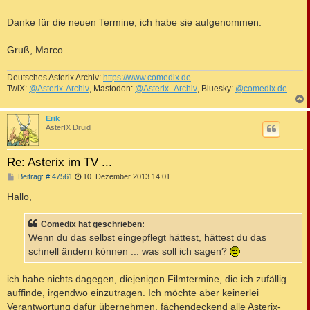
Danke für die neuen Termine, ich habe sie aufgenommen.
Gruß, Marco
Deutsches Asterix Archiv:
https://www.comedix.de
TwiX:
@Asterix-Archiv
, Mastodon:
@Asterix_Archiv
, Bluesky:
@comedix.de
c
Erik
AsterIX Druid
Re: Asterix im TV ...
B
Beitrag: # 47561
10. Dezember 2013 14:01
e
i
Hallo,
t
r
a
Comedix hat geschrieben:
g
Wenn du das selbst eingepflegt hättest, hättest du das
schnell ändern können ... was soll ich sagen?
ich habe nichts dagegen, diejenigen Filmtermine, die ich zufällig
auffinde, irgendwo einzutragen. Ich möchte aber keinerlei
Verantwortung dafür übernehmen, fächendeckend alle Asterix-