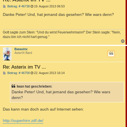
B
Beitrag: # 46738
19. August 2013 06:53
e
i
Danke Peter! Und, hat jemand das gesehen? Wie wars denn?
t
r
a
g
Gott sagte zum Stein: "Und du wirst Feuerwehrmann!" Der Stein sagte: "Nein,
dazu bin ich nicht hart genug."
c
Batavirix
AsterIX Bard
Re: Asterix im TV ...
B
Beitrag: # 46758
22. August 2013 16:14
e
i
t
Iwan hat geschrieben:
r
a
Danke Peter! Und, hat jemand das gesehen? Wie wars
g
denn?
Das kann man doch auch auf Internet sehen:
http://superhirn.zdf.de/