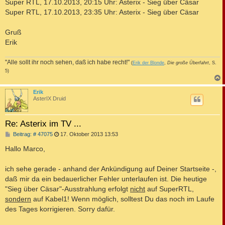
Super RTL, 17.10.2013, 20:15 Uhr: Asterix - Sieg über Cäsar
Super RTL, 17.10.2013, 23:35 Uhr: Asterix - Sieg über Cäsar
Gruß
Erik
"Alle sollt ihr noch sehen, daß ich habe recht!"
(
Erik der Blonde
,
Die große Überfahrt
, S.
5)
c
Erik
AsterIX Druid
Re: Asterix im TV ...
B
Beitrag: # 47075
17. Oktober 2013 13:53
e
i
Hallo Marco,
t
r
a
ich sehe gerade - anhand der Ankündigung auf Deiner Startseite -,
g
daß mir da ein bedauerlicher Fehler unterlaufen ist. Die heutige
"Sieg über Cäsar"-Ausstrahlung erfolgt
nicht
auf SuperRTL,
sondern
auf Kabel1! Wenn möglich, solltest Du das noch im Laufe
des Tages korrigieren. Sorry dafür.