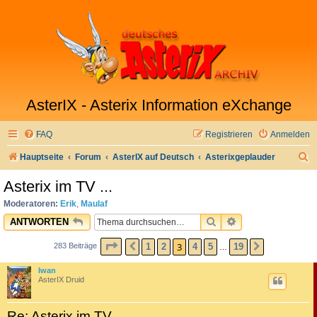
AsterIX - Asterix Information eXchange
FAQ
Registrieren
Anmelden
S
Hauptseite
Forum
AsterIX auf Deutsch
Asterixgeplauder
u
Asterix im TV ...
c
Moderatoren:
Erik
,
Maulaf
h
SUCHE
ERWEITERTE SU
ANTWORTEN
e
SEITE
3
VON
19
3
1
2
4
5
19
283 Beiträge
VORHERIGE
NÄCHSTE
…
Iwan
AsterIX Druid
Re: Asterix im TV ...