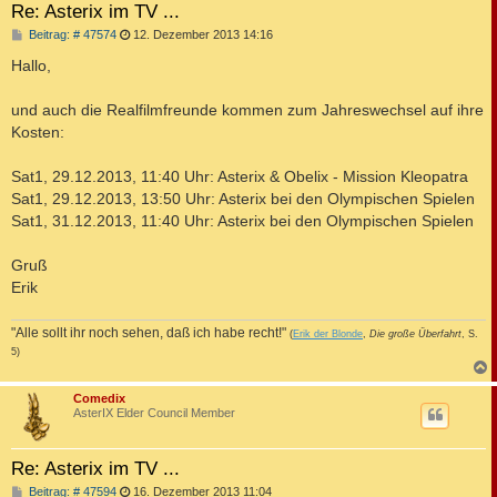
Re: Asterix im TV ...
B
Beitrag: # 47574
12. Dezember 2013 14:16
e
i
Hallo,
t
r
a
und auch die Realfilmfreunde kommen zum Jahreswechsel auf ihre
g
Kosten:
Sat1, 29.12.2013, 11:40 Uhr: Asterix & Obelix - Mission Kleopatra
Sat1, 29.12.2013, 13:50 Uhr: Asterix bei den Olympischen Spielen
Sat1, 31.12.2013, 11:40 Uhr: Asterix bei den Olympischen Spielen
Gruß
Erik
"Alle sollt ihr noch sehen, daß ich habe recht!"
(
Erik der Blonde
,
Die große Überfahrt
, S.
5)
c
Comedix
AsterIX Elder Council Member
Re: Asterix im TV ...
B
Beitrag: # 47594
16. Dezember 2013 11:04