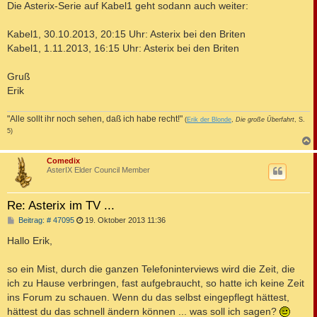
Die Asterix-Serie auf Kabel1 geht sodann auch weiter:
Kabel1, 30.10.2013, 20:15 Uhr: Asterix bei den Briten
Kabel1, 1.11.2013, 16:15 Uhr: Asterix bei den Briten
Gruß
Erik
"Alle sollt ihr noch sehen, daß ich habe recht!"
(
Erik der Blonde
,
Die große Überfahrt
, S.
5)
c
Comedix
AsterIX Elder Council Member
Re: Asterix im TV ...
B
Beitrag: # 47095
19. Oktober 2013 11:36
e
i
Hallo Erik,
t
r
a
so ein Mist, durch die ganzen Telefoninterviews wird die Zeit, die
g
ich zu Hause verbringen, fast aufgebraucht, so hatte ich keine Zeit
ins Forum zu schauen. Wenn du das selbst eingepflegt hättest,
hättest du das schnell ändern können ... was soll ich sagen?