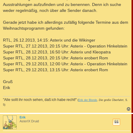
Ausstrahlungen aufzufinden und zu benennen. Denn ich suche
weder regelmäßig, noch über alle Sender danach.
Gerade jetzt habe ich allerdings zufällig folgende Termine aus dem
Weihnachtsprogramm gefunden:
RTL, 26.12.2013, 14:15: Asterix und die Wikinger
Super RTL, 27.12.2013, 20:15 Uhr: Asterix - Operation Hinkelstein
Super RTL, 28.12.2013, 16:50 Uhr: Asterix und Kleopatra
Super RTL, 28.12.2013, 20:15 Uhr: Asterix erobert Rom
Super RTL, 29.12.2013, 12:00 Uhr: Asterix - Operation Hinkelstein
Super RTL, 29.12.2013, 13:15 Uhr: Asterix erobert Rom
Gruß
Erik
"Alle sollt ihr noch sehen, daß ich habe recht!"
(
Erik der Blonde
,
Die große Überfahrt
, S.
5)
c
Erik
AsterIX Druid