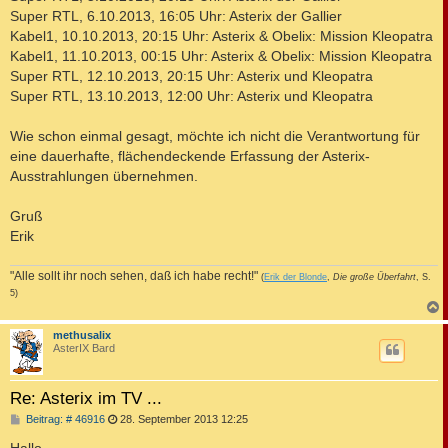
Super RTL, 6.10.2013, 16:05 Uhr: Asterix der Gallier
Kabel1, 10.10.2013, 20:15 Uhr: Asterix & Obelix: Mission Kleopatra
Kabel1, 11.10.2013, 00:15 Uhr: Asterix & Obelix: Mission Kleopatra
Super RTL, 12.10.2013, 20:15 Uhr: Asterix und Kleopatra
Super RTL, 13.10.2013, 12:00 Uhr: Asterix und Kleopatra
Wie schon einmal gesagt, möchte ich nicht die Verantwortung für
eine dauerhafte, flächendeckende Erfassung der Asterix-
Ausstrahlungen übernehmen.
Gruß
Erik
"Alle sollt ihr noch sehen, daß ich habe recht!"
(
Erik der Blonde
,
Die große Überfahrt
, S.
5)
c
methusalix
AsterIX Bard
Re: Asterix im TV ...
B
Beitrag: # 46916
28. September 2013 12:25
e
i
Hallo ,