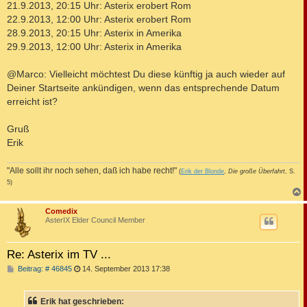
21.9.2013, 20:15 Uhr: Asterix erobert Rom
22.9.2013, 12:00 Uhr: Asterix erobert Rom
28.9.2013, 20:15 Uhr: Asterix in Amerika
29.9.2013, 12:00 Uhr: Asterix in Amerika
@Marco: Vielleicht möchtest Du diese künftig ja auch wieder auf
Deiner Startseite ankündigen, wenn das entsprechende Datum
erreicht ist?
Gruß
Erik
"Alle sollt ihr noch sehen, daß ich habe recht!"
(
Erik der Blonde
,
Die große Überfahrt
, S.
5)
c
Comedix
AsterIX Elder Council Member
Re: Asterix im TV ...
B
Beitrag: # 46845
14. September 2013 17:38
e
i
t
Erik hat geschrieben:
r