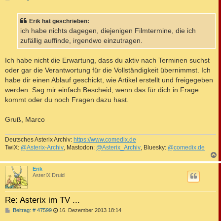
e
i
t
Erik hat geschrieben:
r
a
ich habe nichts dagegen, diejenigen Filmtermine, die ich
g
zufällig auffinde, irgendwo einzutragen.
Ich habe nicht die Erwartung, dass du aktiv nach Terminen suchst
oder gar die Verantwortung für die Vollständigkeit übernimmst. Ich
habe dir einen Ablauf geschickt, wie Artikel erstellt und freigegeben
werden. Sag mir einfach Bescheid, wenn das für dich in Frage
kommt oder du noch Fragen dazu hast.
Gruß, Marco
Deutsches Asterix Archiv:
https://www.comedix.de
TwiX:
@Asterix-Archiv
, Mastodon:
@Asterix_Archiv
, Bluesky:
@comedix.de
c
Erik
AsterIX Druid
Re: Asterix im TV ...
B
Beitrag: # 47599
16. Dezember 2013 18:14
e