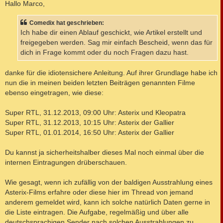
i
Hallo Marco,
t
r
a
Comedix hat geschrieben:
g
Ich habe dir einen Ablauf geschickt, wie Artikel erstellt und
freigegeben werden. Sag mir einfach Bescheid, wenn das für
dich in Frage kommt oder du noch Fragen dazu hast.
danke für die idiotensichere Anleitung. Auf ihrer Grundlage habe ich
nun die in meinen beiden letzten Beiträgen genannten Filme
ebenso eingetragen, wie diese:
Super RTL, 31.12.2013, 09:00 Uhr: Asterix und Kleopatra
Super RTL, 31.12.2013, 10:15 Uhr: Asterix der Gallier
Super RTL, 01.01.2014, 16:50 Uhr: Asterix der Gallier
Du kannst ja sicherheitshalber dieses Mal noch einmal über die
internen Eintragungen drüberschauen.
Wie gesagt, wenn ich zufällig von der baldigen Ausstrahlung eines
Asterix-Films erfahre oder diese hier im Thread von jemand
anderem gemeldet wird, kann ich solche natürlich Daten gerne in
die Liste eintragen. Die Aufgabe, regelmäßig und über alle
deutschsprachigen Sender nach solchen Ausstrahlungen zu