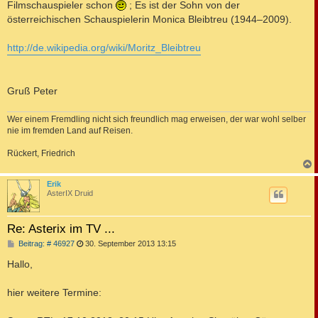
Filmschauspieler schon
; Es ist der Sohn von der
österreichischen Schauspielerin Monica Bleibtreu (1944–2009).
http://de.wikipedia.org/wiki/Moritz_Bleibtreu
Gruß Peter
Wer einem Fremdling nicht sich freundlich mag erweisen, der war wohl selber
nie im fremden Land auf Reisen.
Rückert, Friedrich
c
Erik
AsterIX Druid
Re: Asterix im TV ...
B
Beitrag: # 46927
30. September 2013 13:15
e
i
Hallo,
t
r
a
hier weitere Termine:
g