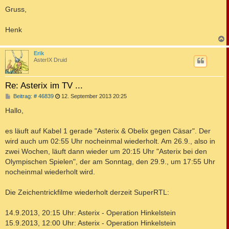
Gruss,
Henk
c
Erik
AsterIX Druid
Re: Asterix im TV ...
B
Beitrag: # 46839
12. September 2013 20:25
e
i
Hallo,
t
r
a
es läuft auf Kabel 1 gerade "Asterix & Obelix gegen Cäsar". Der
g
wird auch um 02:55 Uhr nocheinmal wiederholt. Am 26.9., also in
zwei Wochen, läuft dann wieder um 20:15 Uhr "Asterix bei den
Olympischen Spielen", der am Sonntag, den 29.9., um 17:55 Uhr
nocheinmal wiederholt wird.
Die Zeichentrickfilme wiederholt derzeit SuperRTL:
14.9.2013, 20:15 Uhr: Asterix - Operation Hinkelstein
15.9.2013, 12:00 Uhr: Asterix - Operation Hinkelstein