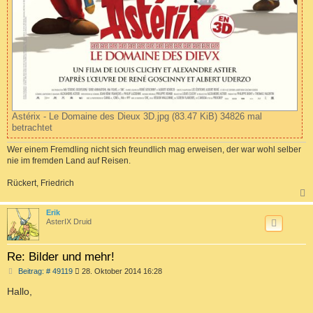
Astérix - Le Domaine des Dieux 3D.jpg (83.47 KiB) 34826 mal
betrachtet
Wer einem Fremdling nicht sich freundlich mag erweisen, der war wohl selber
nie im fremden Land auf Reisen.
Rückert, Friedrich
c
Erik
AsterIX Druid
Re: Bilder und mehr!
B
Beitrag: # 49119
28. Oktober 2014 16:28
e
i
Hallo,
t
r