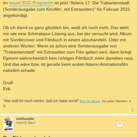
a
im
neuen ECC-Programm
ist jetzt "Asterix 17: Die Trabantenstadt
g
(Sonderausgabe zum Kinofilm, mit Extraseiten)" für Februar 2015
angekündigt.
Ob ich damit so ganz glücklich bin, weiß ich noch nicht. Das sieht
mir wie eine Schmalspur-Lösung aus, bei der versucht wird, Album
mit Sondercover und Filmbuch in einem abzuhandeln. Oder mit
anderen Worten: Wenn es schon eine Sonderausgabe von
"Trabantenstadt" mit Extraseiten zum Film geben wird, dann bringt
Egmont wahrscheinlich kein richtiges Filmbuch mehr daneben raus.
Und das wäre bzw. ist gerade beim ersten Asterix-Animationsfilm
natürlich schade.
Gruß
Erik
"Alle sollt ihr noch sehen, daß ich habe recht!"
(
Erik der Blonde
,
Die große Überfahrt
, S.
5)
c
methusalix
AsterIX Bard