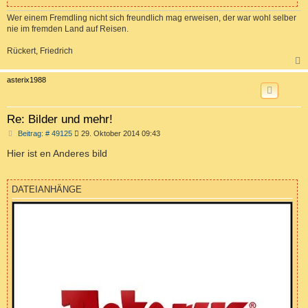
Wer einem Fremdling nicht sich freundlich mag erweisen, der war wohl selber
nie im fremden Land auf Reisen.
Rückert, Friedrich
c
asterix1988
Re: Bilder und mehr!
B
Beitrag: # 49125
29. Oktober 2014 09:43
e
i
Hier ist en Anderes bild
t
r
a
g
DATEIANHÄNGE