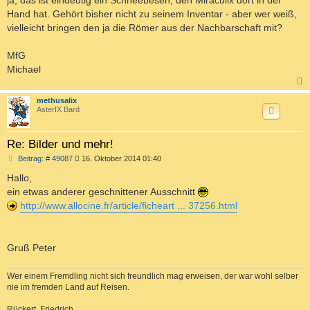
g
Hand hat. Gehört bisher nicht zu seinem Inventar - aber wer weiß,
vielleicht bringen den ja die Römer aus der Nachbarschaft mit?
MfG
Michael
c
methusalix
AsterIX Bard
Re: Bilder und mehr!
B
Beitrag: # 49087
16. Oktober 2014 01:40
e
i
Hallo,
t
ein etwas anderer geschnittener Ausschnitt
r
a
http://www.allocine.fr/article/ficheart ... 37256.html
g
Gruß Peter
Wer einem Fremdling nicht sich freundlich mag erweisen, der war wohl selber
nie im fremden Land auf Reisen.
Rückert, Friedrich