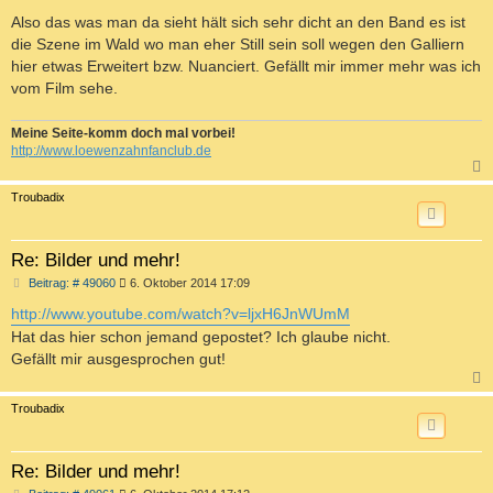
e
i
Also das was man da sieht hält sich sehr dicht an den Band es ist
t
die Szene im Wald wo man eher Still sein soll wegen den Galliern
r
a
hier etwas Erweitert bzw. Nuanciert. Gefällt mir immer mehr was ich
g
vom Film sehe.
Meine Seite-komm doch mal vorbei!
http://www.loewenzahnfanclub.de
c
Troubadix
Re: Bilder und mehr!
B
Beitrag: # 49060
6. Oktober 2014 17:09
e
i
http://www.youtube.com/watch?v=ljxH6JnWUmM
t
Hat das hier schon jemand gepostet? Ich glaube nicht.
r
a
Gefällt mir ausgesprochen gut!
g
c
Troubadix
Re: Bilder und mehr!