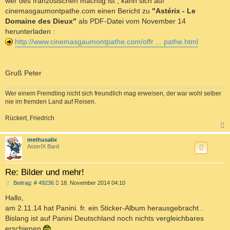
wer des französischen mächtig ist , kann sich auf
r
a
cinemasgaumontpathe.com einen Bericht zu
"Astérix - Le
g
Domaine des Dieux"
als PDF-Datei vom November 14
herunterladen :
http://www.cinemasgaumontpathe.com/offr ... pathe.html
Gruß Peter
Wer einem Fremdling nicht sich freundlich mag erweisen, der war wohl selber
nie im fremden Land auf Reisen.
Rückert, Friedrich
c
methusalix
AsterIX Bard
Re: Bilder und mehr!
B
Beitrag: # 49236
18. November 2014 04:10
e
i
Hallo,
t
am 2.11.14 hat Panini. fr. ein Sticker-Album herausgebracht .
r
a
Bislang ist auf Panini Deutschland noch nichts vergleichbares
g
erschienen