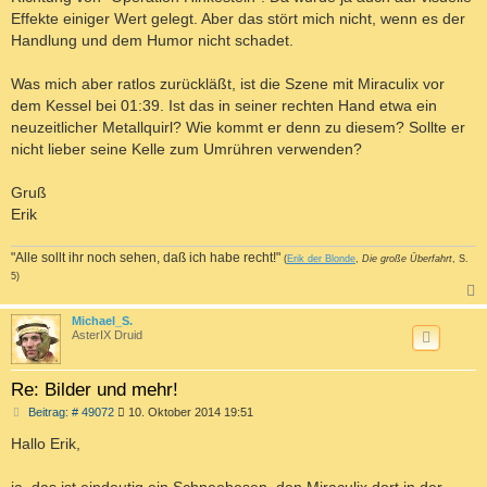
Effekte einiger Wert gelegt. Aber das stört mich nicht, wenn es der
Handlung und dem Humor nicht schadet.
Was mich aber ratlos zurückläßt, ist die Szene mit Miraculix vor
dem Kessel bei 01:39. Ist das in seiner rechten Hand etwa ein
neuzeitlicher Metallquirl? Wie kommt er denn zu diesem? Sollte er
nicht lieber seine Kelle zum Umrühren verwenden?
Gruß
Erik
"Alle sollt ihr noch sehen, daß ich habe recht!"
(
Erik der Blonde
,
Die große Überfahrt
, S.
5)
c
Michael_S.
AsterIX Druid
Re: Bilder und mehr!
B
Beitrag: # 49072
10. Oktober 2014 19:51
e
i
Hallo Erik,
t
r
a
ja, das ist eindeutig ein Schneebesen, den Miraculix dort in der