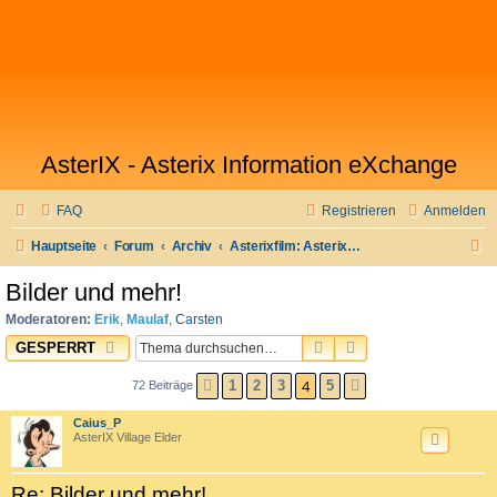
AsterIX - Asterix Information eXchange
FAQ
Registrieren
Anmelden
S
Hauptseite
Forum
Archiv
Asterixfilm: Asterix im Land der Götter
u
Bilder und mehr!
c
Moderatoren:
Erik
,
Maulaf
,
Carsten
h
SUCHE
ERWEITERTE SUC
GESPERRT
e
4
1
2
3
5
72 Beiträge
VORHERIGE
NÄCHSTE
Caius_P
AsterIX Village Elder
Re: Bilder und mehr!