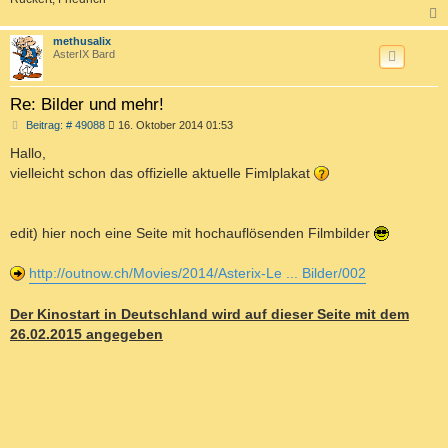
c
methusalix
AsterIX Bard
Re: Bilder und mehr!
B
Beitrag: # 49088
16. Oktober 2014 01:53
e
i
Hallo,
t
vielleicht schon das offizielle aktuelle Fimlplakat
r
a
g
edit) hier noch eine Seite mit hochauflösenden Filmbilder
http://outnow.ch/Movies/2014/Asterix-Le ... Bilder/002
Der Kinostart in Deutschland wird auf dieser Seite mit dem
26.02.2015 angegeben