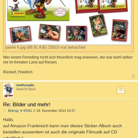
panini fr.jpg (68.91 KiB) 33910 mal betrachtet
Wer einem Fremdling nicht sich freundlich mag erweisen, der war wohl selber
nie im fremden Land auf Reisen.
Rückert, Friedrich
c
methusalix
AsterIX Bard
Re: Bilder und mehr!
B
Beitrag: # 49361
18. Dezember 2014 10:27
e
i
Hallo,
t
auf Amazon Frankreich kann man dieses Sticker-Album auch
r
a
bestellen ausserdem ist auch die originale Filmusik auf CD
g