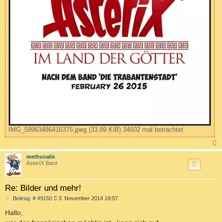
IMG_59963486416375.jpeg (33.89 KiB) 34602 mal betrachtet
c
methusalix
AsterIX Bard
Re: Bilder und mehr!
B
Beitrag: # 49150
3. November 2014 19:57
e
i
Hallo,
t