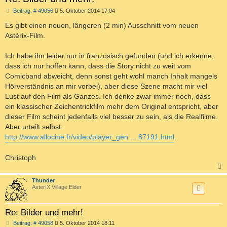
B
Beitrag: # 49056
5. Oktober 2014 17:04
e
i
Es gibt einen neuen, längeren (2 min) Ausschnitt vom neuen
t
Astérix-Film.
r
a
g
Ich habe ihn leider nur in französisch gefunden (und ich erkenne,
dass ich nur hoffen kann, dass die Story nicht zu weit vom
Comicband abweicht, denn sonst geht wohl manch Inhalt mangels
Hörverständnis an mir vorbei), aber diese Szene macht mir viel
Lust auf den Film als Ganzes. Ich denke zwar immer noch, dass
ein klassischer Zeichentrickfilm mehr dem Original entspricht, aber
dieser Film scheint jedenfalls viel besser zu sein, als die Realfilme.
Aber urteilt selbst:
http://www.allocine.fr/video/player_gen ... 87191.html
.
Christoph
c
Thunder
AsterIX Village Elder
Re: Bilder und mehr!
B
Beitrag: # 49058
5. Oktober 2014 18:11