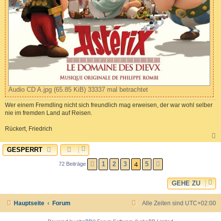
Audio CD A.jpg (65.85 KiB) 33337 mal betrachtet
Wer einem Fremdling nicht sich freundlich mag erweisen, der war wohl selber
nie im fremden Land auf Reisen.
Rückert, Friedrich
GESPERRT
c
4
1
2
3
5
72 Beiträge
VORHERIGE
NÄCHSTE
GEHE ZU
Hauptseite
Forum
Alle Zeiten sind
UTC+02:00