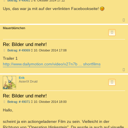
B
Beitrag: # 49061
6. Oktober 2014 17:12
e
i
Ups, das war ja mit auf der verlinkten Facebookseite!
t
r
a
g
c
Mauerblümchen
Re: Bilder und mehr!
B
Beitrag: # 49069
10. Oktober 2014 17:08
e
i
Trailer 1
t
http://www.dailymotion.com/video/x27n7b ... shortfilms
r
a
g
c
Erik
AsterIX Druid
Re: Bilder und mehr!
B
Beitrag: # 49071
10. Oktober 2014 18:00
e
i
Hallo,
t
r
a
scheint ja ein actiongeladener Film zu sein. Vielleicht in der
g
Richtung von "Operation Hinkestein". Da wurde ja auch auf visuelle