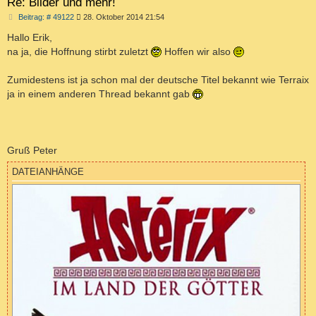
Re: Bilder und mehr!
B
Beitrag: # 49122
28. Oktober 2014 21:54
e
i
Hallo Erik,
t
na ja, die Hoffnung stirbt zuletzt
Hoffen wir also
r
a
g
Zumidestens ist ja schon mal der deutsche Titel bekannt wie Terraix
ja in einem anderen Thread bekannt gab
Gruß Peter
DATEIANHÄNGE