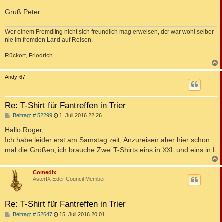
Gruß Peter
Wer einem Fremdling nicht sich freundlich mag erweisen, der war wohl selber
nie im fremden Land auf Reisen.
Rückert, Friedrich
c
Andy-67
Re: T-Shirt für Fantreffen in Trier
B
Beitrag: # 52299
1. Juli 2016 22:26
e
i
Hallo Roger,
t
Ich habe leider erst am Samstag zeit, Anzureisen aber hier schon
r
a
mal die Größen, ich brauche Zwei T-Shirts eins in XXL und eins in L
g
c
Comedix
AsterIX Elder Council Member
Re: T-Shirt für Fantreffen in Trier
B
Beitrag: # 52647
15. Juli 2016 20:01
e