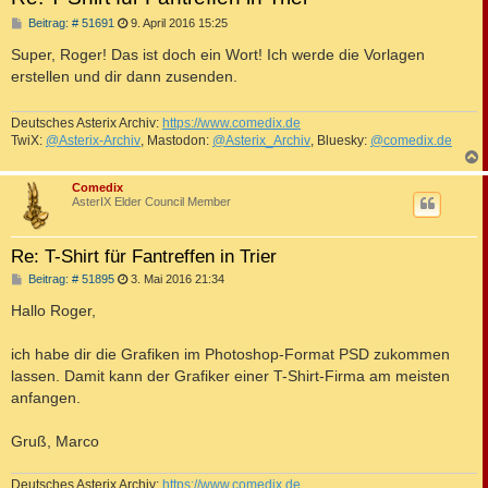
B
Beitrag: # 51691
9. April 2016 15:25
e
i
Super, Roger! Das ist doch ein Wort! Ich werde die Vorlagen
t
erstellen und dir dann zusenden.
r
a
g
Deutsches Asterix Archiv:
https://www.comedix.de
TwiX:
@Asterix-Archiv
, Mastodon:
@Asterix_Archiv
, Bluesky:
@comedix.de
c
Comedix
AsterIX Elder Council Member
Re: T-Shirt für Fantreffen in Trier
B
Beitrag: # 51895
3. Mai 2016 21:34
e
i
Hallo Roger,
t
r
a
ich habe dir die Grafiken im Photoshop-Format PSD zukommen
g
lassen. Damit kann der Grafiker einer T-Shirt-Firma am meisten
anfangen.
Gruß, Marco
Deutsches Asterix Archiv:
https://www.comedix.de