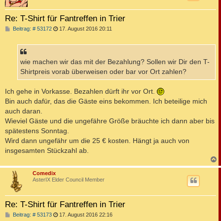
Re: T-Shirt für Fantreffen in Trier
B
Beitrag: # 53172
17. August 2016 20:11
e
i
t
r
a
wie machen wir das mit der Bezahlung? Sollen wir Dir den T-
g
Shirtpreis vorab überweisen oder bar vor Ort zahlen?
Ich gehe in Vorkasse. Bezahlen dürft ihr vor Ort.
Bin auch dafür, das die Gäste eins bekommen. Ich beteilige mich
auch daran.
Wieviel Gäste und die ungefähre Größe bräuchte ich dann aber bis
spätestens Sonntag.
Wird dann ungefähr um die 25 € kosten. Hängt ja auch von
insgesamten Stückzahl ab.
c
Comedix
AsterIX Elder Council Member
Re: T-Shirt für Fantreffen in Trier
B
Beitrag: # 53173
17. August 2016 22:16
e