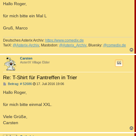
i
Hallo Roger,
t
r
a
für mich bitte ein Mal L
g
Gruß, Marco
Deutsches Asterix Archiv:
https://www.comedix.de
TwiX:
@Asterix-Archiv
, Mastodon:
@Asterix_Archiv
, Bluesky:
@comedix.de
c
Carsten
AsterIX Village Elder
Re: T-Shirt für Fantreffen in Trier
B
Beitrag: # 52686
17. Juli 2016 19:06
e
i
Hallo Roger,
t
r
a
für mich bitte einmal XXL.
g
Viele Grüße,
Carsten