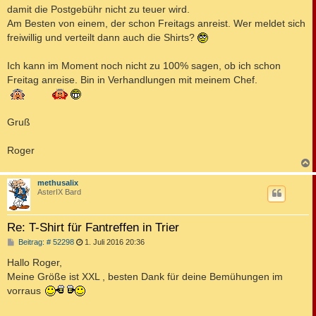
damit die Postgebühr nicht zu teuer wird.
Am Besten von einem, der schon Freitags anreist. Wer meldet sich
freiwillig und verteilt dann auch die Shirts?
Ich kann im Moment noch nicht zu 100% sagen, ob ich schon
Freitag anreise. Bin in Verhandlungen mit meinem Chef.
Gruß
Roger
c
methusalix
AsterIX Bard
Re: T-Shirt für Fantreffen in Trier
B
Beitrag: # 52298
1. Juli 2016 20:36
e
i
Hallo Roger,
t
Meine Größe ist XXL , besten Dank für deine Bemühungen im
r
a
vorraus
g