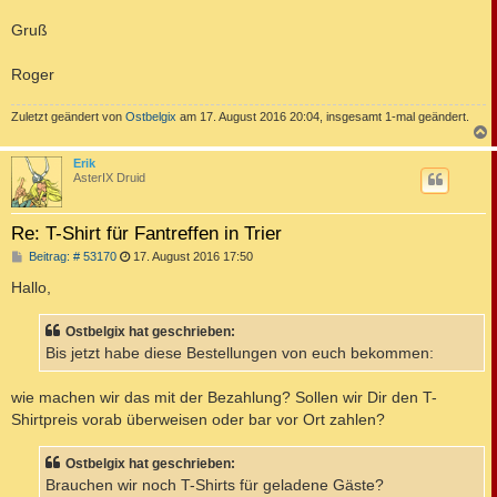
Gruß
Roger
Zuletzt geändert von
Ostbelgix
am 17. August 2016 20:04, insgesamt 1-mal geändert.
c
Erik
AsterIX Druid
Re: T-Shirt für Fantreffen in Trier
B
Beitrag: # 53170
17. August 2016 17:50
e
i
Hallo,
t
r
a
Ostbelgix hat geschrieben:
g
Bis jetzt habe diese Bestellungen von euch bekommen:
wie machen wir das mit der Bezahlung? Sollen wir Dir den T-
Shirtpreis vorab überweisen oder bar vor Ort zahlen?
Ostbelgix hat geschrieben:
Brauchen wir noch T-Shirts für geladene Gäste?