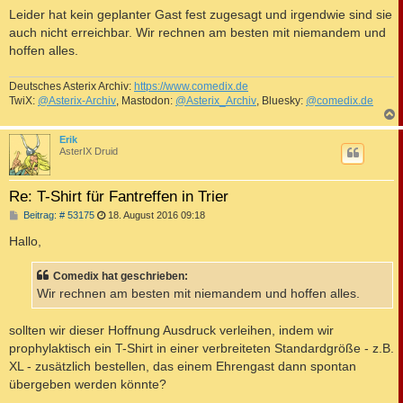
i
Leider hat kein geplanter Gast fest zugesagt und irgendwie sind sie
t
auch nicht erreichbar. Wir rechnen am besten mit niemandem und
r
a
hoffen alles.
g
Deutsches Asterix Archiv:
https://www.comedix.de
TwiX:
@Asterix-Archiv
, Mastodon:
@Asterix_Archiv
, Bluesky:
@comedix.de
c
Erik
AsterIX Druid
Re: T-Shirt für Fantreffen in Trier
B
Beitrag: # 53175
18. August 2016 09:18
e
i
Hallo,
t
r
a
Comedix hat geschrieben:
g
Wir rechnen am besten mit niemandem und hoffen alles.
sollten wir dieser Hoffnung Ausdruck verleihen, indem wir
prophylaktisch ein T-Shirt in einer verbreiteten Standardgröße - z.B.
XL - zusätzlich bestellen, das einem Ehrengast dann spontan
übergeben werden könnte?