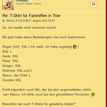
c
Ostbelgix
AsterIX Village Guard
Re: T-Shirt für Fantreffen in Trier
B
Beitrag: # 53169
17. August 2016 15:40
e
i
So, ich melde mich nochmal zurück.
t
r
a
Bis jetzt habe diese Bestellungen von euch bekommen:
g
Roger (Ich): XXL ( Ich weiß, ich habe zugelegt
)
Erik: L
Henk: XXL
Peter: XXL
Gregor: XXL
Andreas: XXL und L
Marco, der Chef: L
Carsten:XXL
Fehlt eigentlich noch Niki, der bei den angemeldeten steht.
<at> Marco: Ich fehle noch bei den gemeldeten Personen.
Brauchen wir noch T-Shirts für geladene Gäste?