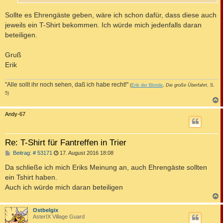
Sollte es Ehrengäste geben, wäre ich schon dafür, dass diese auch
jeweils ein T-Shirt bekommen. Ich würde mich jedenfalls daran
beteiligen.
Gruß
Erik
"Alle sollt ihr noch sehen, daß ich habe recht!"
(
Erik der Blonde
,
Die große Überfahrt
, S.
5)
c
Andy-67
Re: T-Shirt für Fantreffen in Trier
B
Beitrag: # 53171
17. August 2016 18:08
e
i
Da schließe ich mich Eriks Meinung an, auch Ehrengäste sollten
t
ein Tshirt haben.
r
a
Auch ich würde mich daran beteiligen
g
c
Ostbelgix
AsterIX Village Guard