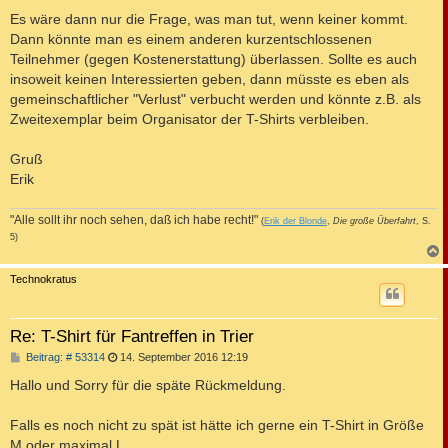
Es wäre dann nur die Frage, was man tut, wenn keiner kommt.
Dann könnte man es einem anderen kurzentschlossenen
Teilnehmer (gegen Kostenerstattung) überlassen. Sollte es auch
insoweit keinen Interessierten geben, dann müsste es eben als
gemeinschaftlicher "Verlust" verbucht werden und könnte z.B. als
Zweitexemplar beim Organisator der T-Shirts verbleiben.
Gruß
Erik
"Alle sollt ihr noch sehen, daß ich habe recht!"
(
Erik der Blonde
,
Die große Überfahrt
, S.
5)
c
Technokratus
Re: T-Shirt für Fantreffen in Trier
B
Beitrag: # 53314
14. September 2016 12:19
e
i
Hallo und Sorry für die späte Rückmeldung.
t
r
a
Falls es noch nicht zu spät ist hätte ich gerne ein T-Shirt in Größe
g
M oder maximal L.