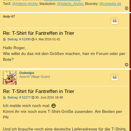
TwiX:
@Asterix-Archiv
, Mastodon:
@Asterix_Archiv
, Bluesky:
@comedix.de
c
Andy-67
Re: T-Shirt für Fantreffen in Trier
B
Beitrag: # 51899
4. Mai 2016 01:41
e
i
Hallo Roger,
t
Wie willst du das mit den Größen machen, hier im Forum oder per
r
a
Bote?
g
c
Ostbelgix
AsterIX Village Guard
Re: T-Shirt für Fantreffen in Trier
B
Beitrag: # 52277
30. Juni 2016 18:48
e
i
Ich melde mich noch mal.
t
Könnt ihr mir noch eure T-Shirt-Größe zusenden. Am Besten per
r
a
PN
g
Und ich brauche noch eine deutsche Lieferadresse für die T-Shirts,