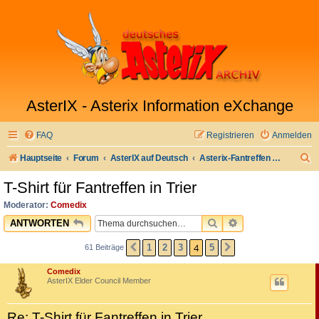
AsterIX - Asterix Information eXchange
FAQ
Registrieren
Anmelden
S
Hauptseite
Forum
AsterIX auf Deutsch
Asterix-Fantreffen & Stammtisch
u
T-Shirt für Fantreffen in Trier
c
Moderator:
Comedix
h
SUCHE
ERWEITERTE SU
ANTWORTEN
e
4
1
2
3
5
61 Beiträge
VORHERIGE
NÄCHSTE
Comedix
AsterIX Elder Council Member
Re: T-Shirt für Fantreffen in Trier