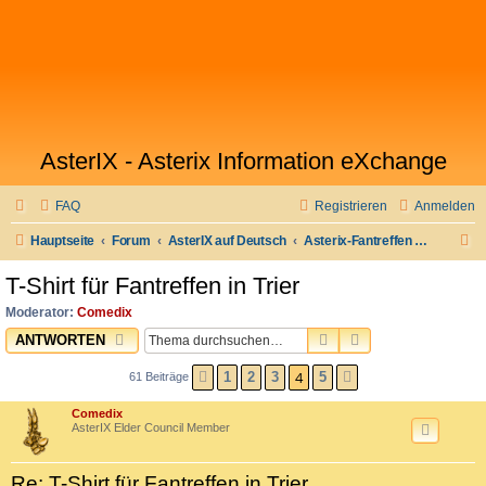
AsterIX - Asterix Information eXchange
FAQ
Registrieren
Anmelden
S
Hauptseite
Forum
AsterIX auf Deutsch
Asterix-Fantreffen & Stammtisch
u
T-Shirt für Fantreffen in Trier
c
Moderator:
Comedix
h
SUCHE
ERWEITERTE SU
ANTWORTEN
e
4
1
2
3
5
61 Beiträge
VORHERIGE
NÄCHSTE
Comedix
AsterIX Elder Council Member
Re: T-Shirt für Fantreffen in Trier