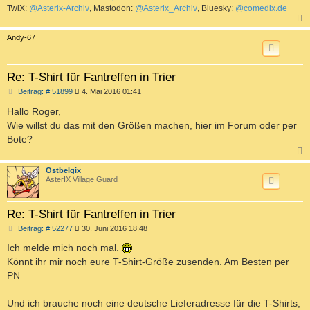
TwiX:
@Asterix-Archiv
, Mastodon:
@Asterix_Archiv
, Bluesky:
@comedix.de
c
Andy-67
Re: T-Shirt für Fantreffen in Trier
B
Beitrag: # 51899
4. Mai 2016 01:41
e
i
Hallo Roger,
t
Wie willst du das mit den Größen machen, hier im Forum oder per
r
a
Bote?
g
c
Ostbelgix
AsterIX Village Guard
Re: T-Shirt für Fantreffen in Trier
B
Beitrag: # 52277
30. Juni 2016 18:48
e
i
Ich melde mich noch mal.
t
Könnt ihr mir noch eure T-Shirt-Größe zusenden. Am Besten per
r
a
PN
g
Und ich brauche noch eine deutsche Lieferadresse für die T-Shirts,