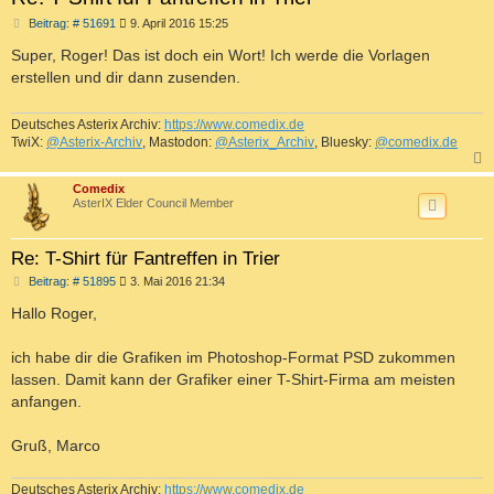
B
Beitrag: # 51691
9. April 2016 15:25
e
i
Super, Roger! Das ist doch ein Wort! Ich werde die Vorlagen
t
erstellen und dir dann zusenden.
r
a
g
Deutsches Asterix Archiv:
https://www.comedix.de
TwiX:
@Asterix-Archiv
, Mastodon:
@Asterix_Archiv
, Bluesky:
@comedix.de
c
Comedix
AsterIX Elder Council Member
Re: T-Shirt für Fantreffen in Trier
B
Beitrag: # 51895
3. Mai 2016 21:34
e
i
Hallo Roger,
t
r
a
ich habe dir die Grafiken im Photoshop-Format PSD zukommen
g
lassen. Damit kann der Grafiker einer T-Shirt-Firma am meisten
anfangen.
Gruß, Marco
Deutsches Asterix Archiv:
https://www.comedix.de