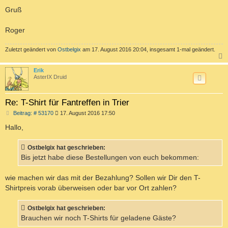
Gruß
Roger
Zuletzt geändert von
Ostbelgix
am 17. August 2016 20:04, insgesamt 1-mal geändert.
c
Erik
AsterIX Druid
Re: T-Shirt für Fantreffen in Trier
B
Beitrag: # 53170
17. August 2016 17:50
e
i
Hallo,
t
r
a
Ostbelgix hat geschrieben:
g
Bis jetzt habe diese Bestellungen von euch bekommen:
wie machen wir das mit der Bezahlung? Sollen wir Dir den T-
Shirtpreis vorab überweisen oder bar vor Ort zahlen?
Ostbelgix hat geschrieben:
Brauchen wir noch T-Shirts für geladene Gäste?