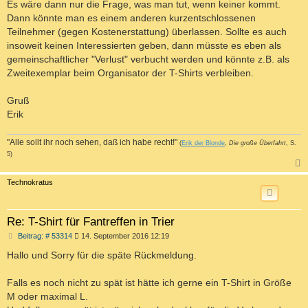
Es wäre dann nur die Frage, was man tut, wenn keiner kommt.
Dann könnte man es einem anderen kurzentschlossenen
Teilnehmer (gegen Kostenerstattung) überlassen. Sollte es auch
insoweit keinen Interessierten geben, dann müsste es eben als
gemeinschaftlicher "Verlust" verbucht werden und könnte z.B. als
Zweitexemplar beim Organisator der T-Shirts verbleiben.
Gruß
Erik
"Alle sollt ihr noch sehen, daß ich habe recht!"
(
Erik der Blonde
,
Die große Überfahrt
, S.
5)
c
Technokratus
Re: T-Shirt für Fantreffen in Trier
B
Beitrag: # 53314
14. September 2016 12:19
e
i
Hallo und Sorry für die späte Rückmeldung.
t
r
a
Falls es noch nicht zu spät ist hätte ich gerne ein T-Shirt in Größe
g
M oder maximal L.