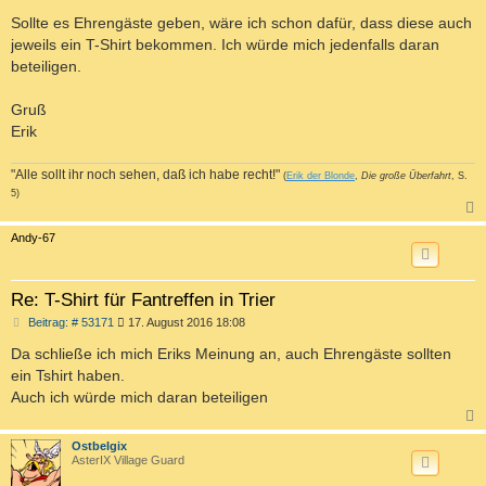
Sollte es Ehrengäste geben, wäre ich schon dafür, dass diese auch
jeweils ein T-Shirt bekommen. Ich würde mich jedenfalls daran
beteiligen.
Gruß
Erik
"Alle sollt ihr noch sehen, daß ich habe recht!"
(
Erik der Blonde
,
Die große Überfahrt
, S.
5)
c
Andy-67
Re: T-Shirt für Fantreffen in Trier
B
Beitrag: # 53171
17. August 2016 18:08
e
i
Da schließe ich mich Eriks Meinung an, auch Ehrengäste sollten
t
ein Tshirt haben.
r
a
Auch ich würde mich daran beteiligen
g
c
Ostbelgix
AsterIX Village Guard