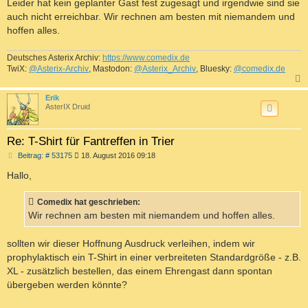
i
Leider hat kein geplanter Gast fest zugesagt und irgendwie sind sie
t
auch nicht erreichbar. Wir rechnen am besten mit niemandem und
r
a
hoffen alles.
g
Deutsches Asterix Archiv:
https://www.comedix.de
TwiX:
@Asterix-Archiv
, Mastodon:
@Asterix_Archiv
, Bluesky:
@comedix.de
c
Erik
AsterIX Druid
Re: T-Shirt für Fantreffen in Trier
B
Beitrag: # 53175
18. August 2016 09:18
e
i
Hallo,
t
r
a
Comedix hat geschrieben:
g
Wir rechnen am besten mit niemandem und hoffen alles.
sollten wir dieser Hoffnung Ausdruck verleihen, indem wir
prophylaktisch ein T-Shirt in einer verbreiteten Standardgröße - z.B.
XL - zusätzlich bestellen, das einem Ehrengast dann spontan
übergeben werden könnte?