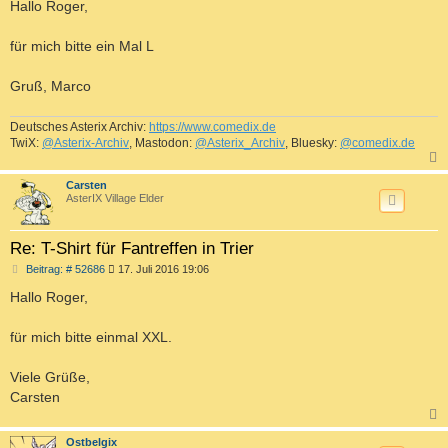
i
Hallo Roger,
t
r
a
für mich bitte ein Mal L
g
Gruß, Marco
Deutsches Asterix Archiv:
https://www.comedix.de
TwiX:
@Asterix-Archiv
, Mastodon:
@Asterix_Archiv
, Bluesky:
@comedix.de
c
Carsten
AsterIX Village Elder
Re: T-Shirt für Fantreffen in Trier
B
Beitrag: # 52686
17. Juli 2016 19:06
e
i
Hallo Roger,
t
r
a
für mich bitte einmal XXL.
g
Viele Grüße,
Carsten
c
Ostbelgix