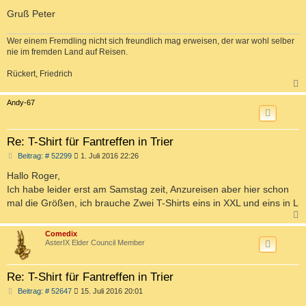
Gruß Peter
Wer einem Fremdling nicht sich freundlich mag erweisen, der war wohl selber
nie im fremden Land auf Reisen.
Rückert, Friedrich
c
Andy-67
Re: T-Shirt für Fantreffen in Trier
B
Beitrag: # 52299
1. Juli 2016 22:26
e
i
Hallo Roger,
t
Ich habe leider erst am Samstag zeit, Anzureisen aber hier schon
r
a
mal die Größen, ich brauche Zwei T-Shirts eins in XXL und eins in L
g
c
Comedix
AsterIX Elder Council Member
Re: T-Shirt für Fantreffen in Trier
B
Beitrag: # 52647
15. Juli 2016 20:01
e