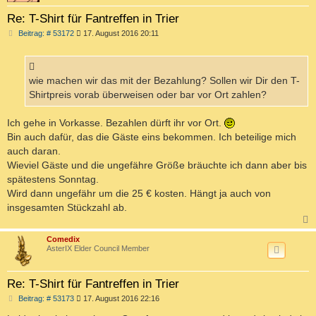
Re: T-Shirt für Fantreffen in Trier
B
Beitrag: # 53172
17. August 2016 20:11
e
i
t
r
a
wie machen wir das mit der Bezahlung? Sollen wir Dir den T-
g
Shirtpreis vorab überweisen oder bar vor Ort zahlen?
Ich gehe in Vorkasse. Bezahlen dürft ihr vor Ort.
Bin auch dafür, das die Gäste eins bekommen. Ich beteilige mich
auch daran.
Wieviel Gäste und die ungefähre Größe bräuchte ich dann aber bis
spätestens Sonntag.
Wird dann ungefähr um die 25 € kosten. Hängt ja auch von
insgesamten Stückzahl ab.
c
Comedix
AsterIX Elder Council Member
Re: T-Shirt für Fantreffen in Trier
B
Beitrag: # 53173
17. August 2016 22:16
e