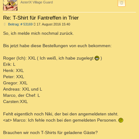
AsterIX Village Guard
Re: T-Shirt für Fantreffen in Trier
B
Beitrag: # 53169
17. August 2016 15:40
e
i
So, ich melde mich nochmal zurück.
t
r
a
Bis jetzt habe diese Bestellungen von euch bekommen:
g
Roger (Ich): XXL ( Ich weiß, ich habe zugelegt
)
Erik: L
Henk: XXL
Peter: XXL
Gregor: XXL
Andreas: XXL und L
Marco, der Chef: L
Carsten:XXL
Fehlt eigentlich noch Niki, der bei den angemeldeten steht.
<at> Marco: Ich fehle noch bei den gemeldeten Personen.
Brauchen wir noch T-Shirts für geladene Gäste?