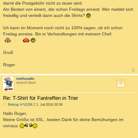
damit die Postgebühr nicht zu teuer wird.
Am Besten von einem, der schon Freitags anreist. Wer meldet sich
freiwillig und verteilt dann auch die Shirts?
Ich kann im Moment noch nicht zu 100% sagen, ob ich schon
Freitag anreise. Bin in Verhandlungen mit meinem Chef.
Gruß
Roger
c
methusalix
AsterIX Bard
Re: T-Shirt für Fantreffen in Trier
B
Beitrag: # 52298
1. Juli 2016 20:36
e
i
Hallo Roger,
t
Meine Größe ist XXL , besten Dank für deine Bemühungen im
r
a
vorraus
g