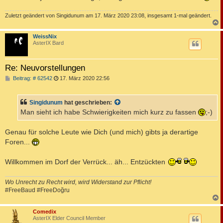
Zuletzt geändert von
Singidunum
am 17. März 2020 23:08, insgesamt 1-mal geändert.
c
WeissNix
AsterIX Bard
Re: Neuvorstellungen
B
Beitrag: # 62542
17. März 2020 22:56
e
i
t
Singidunum
hat geschrieben:
r
a
Man sieht ich habe Schwierigkeiten mich kurz zu fassen
;-)
g
Genau für solche Leute wie Dich (und mich) gibts ja derartige
Foren...
Willkommen im Dorf der Verrück... äh... Entzückten
Wo Unrecht zu Recht wird, wird Widerstand zur Pflicht!
#FreeBaud #FreeDoğru
c
Comedix
AsterIX Elder Council Member