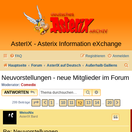
AsterIX - Asterix Information eXchange
FAQ
Registrieren
Anmelden
S
Hauptseite
Forum
AsterIX auf Deutsch
Außerhalb Galliens
u
Neuvorstellungen - neue Mitglieder im Forum
c
Moderator:
Comedix
h
SUCHE
ERWEITERTE SU
ANTWORTEN
e
SEITE
12
VON
20
12
1
10
11
13
14
20
299 Beiträge
VORHERIGE
NÄCH
…
…
WeissNix
AsterIX Bard
Re: Neuvorstellungen