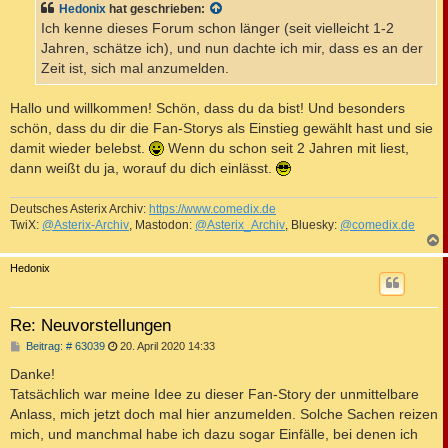
Hedonix
hat geschrieben:
r
a
Ich kenne dieses Forum schon länger (seit vielleicht 1-2
g
Jahren, schätze ich), und nun dachte ich mir, dass es an der
Zeit ist, sich mal anzumelden.
Hallo und willkommen! Schön, dass du da bist! Und besonders
schön, dass du dir die Fan-Storys als Einstieg gewählt hast und sie
damit wieder belebst.
Wenn du schon seit 2 Jahren mit liest,
dann weißt du ja, worauf du dich einlässt.
Deutsches Asterix Archiv:
https://www.comedix.de
TwiX:
@Asterix-Archiv
, Mastodon:
@Asterix_Archiv
, Bluesky:
@comedix.de
c
Hedonix
Re: Neuvorstellungen
B
Beitrag: # 63039
20. April 2020 14:33
e
i
Danke!
t
Tatsächlich war meine Idee zu dieser Fan-Story der unmittelbare
r
a
Anlass, mich jetzt doch mal hier anzumelden. Solche Sachen reizen
g
mich, und manchmal habe ich dazu sogar Einfälle, bei denen ich