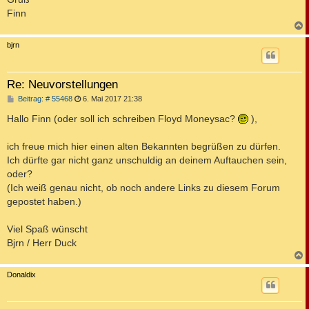
Finn
c
bjrn
Re: Neuvorstellungen
B
Beitrag: # 55468
6. Mai 2017 21:38
e
i
Hallo Finn (oder soll ich schreiben Floyd Moneysac?
),
t
r
a
ich freue mich hier einen alten Bekannten begrüßen zu dürfen.
g
Ich dürfte gar nicht ganz unschuldig an deinem Auftauchen sein,
oder?
(Ich weiß genau nicht, ob noch andere Links zu diesem Forum
gepostet haben.)
Viel Spaß wünscht
Bjrn / Herr Duck
c
Donaldix