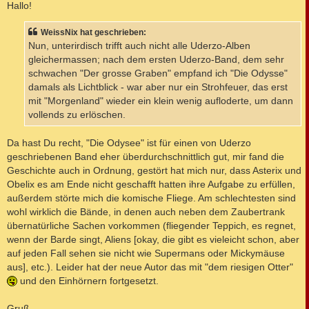
i
Hallo!
t
r
a
WeissNix hat geschrieben:
g
Nun, unterirdisch trifft auch nicht alle Uderzo-Alben
gleichermassen; nach dem ersten Uderzo-Band, dem sehr
schwachen "Der grosse Graben" empfand ich "Die Odysse"
damals als Lichtblick - war aber nur ein Strohfeuer, das erst
mit "Morgenland" wieder ein klein wenig aufloderte, um dann
vollends zu erlöschen.
Da hast Du recht, "Die Odysee" ist für einen von Uderzo
geschriebenen Band eher überdurchschnittlich gut, mir fand die
Geschichte auch in Ordnung, gestört hat mich nur, dass Asterix und
Obelix es am Ende nicht geschafft hatten ihre Aufgabe zu erfüllen,
außerdem störte mich die komische Fliege. Am schlechtesten sind
wohl wirklich die Bände, in denen auch neben dem Zaubertrank
übernatürliche Sachen vorkommen (fliegender Teppich, es regnet,
wenn der Barde singt, Aliens [okay, die gibt es vieleicht schon, aber
auf jeden Fall sehen sie nicht wie Supermans oder Mickymäuse
aus], etc.). Leider hat der neue Autor das mit "dem riesigen Otter"
und den Einhörnern fortgesetzt.
Gruß