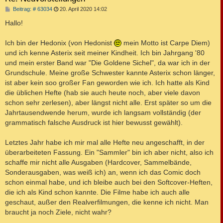
B
Beitrag: # 63034
20. April 2020 14:02
e
i
Hallo!
t
r
a
Ich bin der Hedonix (von Hedonist
mein Motto ist Carpe Diem)
g
und ich kenne Asterix seit meiner Kindheit. Ich bin Jahrgang '80
und mein erster Band war "Die Goldene Sichel", da war ich in der
Grundschule. Meine große Schwester kannte Asterix schon länger,
ist aber kein soo großer Fan geworden wie ich. Ich hatte als Kind
die üblichen Hefte (hab sie auch heute noch, aber viele davon
schon sehr zerlesen), aber längst nicht alle. Erst später so um die
Jahrtausendwende herum, wurde ich langsam vollständig (der
grammatisch falsche Ausdruck ist hier bewusst gewählt).
Letztes Jahr habe ich mir mal alle Hefte neu angeschafft, in der
überarbeiteten Fassung. Ein "Sammler" bin ich aber nicht, also ich
schaffe mir nicht alle Ausgaben (Hardcover, Sammelbände,
Sonderausgaben, was weiß ich) an, wenn ich das Comic doch
schon einmal habe, und ich bleibe auch bei den Softcover-Heften,
die ich als Kind schon kannte. Die Filme habe ich auch alle
geschaut, außer den Realverfilmungen, die kenne ich nicht. Man
braucht ja noch Ziele, nicht wahr?