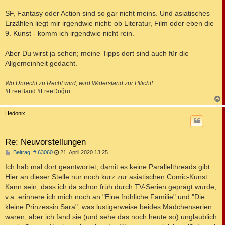
SF, Fantasy oder Action sind so gar nicht meins. Und asiatisches
Erzählen liegt mir irgendwie nicht: ob Literatur, Film oder eben die
9. Kunst - komm ich irgendwie nicht rein.
Aber Du wirst ja sehen; meine Tipps dort sind auch für die
Allgemeinheit gedacht.
Wo Unrecht zu Recht wird, wird Widerstand zur Pflicht!
#FreeBaud #FreeDoğru
c
Hedonix
Re: Neuvorstellungen
B
Beitrag: # 63060
21. April 2020 13:25
e
i
Ich hab mal dort geantwortet, damit es keine Parallelthreads gibt.
t
Hier an dieser Stelle nur noch kurz zur asiatischen Comic-Kunst:
r
a
Kann sein, dass ich da schon früh durch TV-Serien geprägt wurde,
g
v.a. erinnere ich mich noch an "Eine fröhliche Familie" und "Die
kleine Prinzessin Sara", was lustigerweise beides Mädchenserien
waren, aber ich fand sie (und sehe das noch heute so) unglaublich