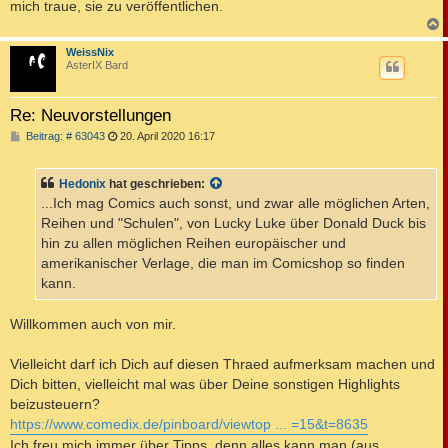
mich traue, sie zu veröffentlichen.
c
WeissNix
AsterIX Bard
Re: Neuvorstellungen
B
Beitrag: # 63043
20. April 2020 16:17
e
i
t
Hedonix
hat geschrieben:
r
a
...Ich mag Comics auch sonst, und zwar alle möglichen Arten,
g
Reihen und "Schulen", von Lucky Luke über Donald Duck bis
hin zu allen möglichen Reihen europäischer und
amerikanischer Verlage, die man im Comicshop so finden
kann.
Willkommen auch von mir.
Vielleicht darf ich Dich auf diesen Thraed aufmerksam machen und
Dich bitten, vielleicht mal was über Deine sonstigen Highlights
beizusteuern?
https://www.comedix.de/pinboard/viewtop ... =15&t=8635
Ich freu mich immer über Tipps, denn alles kann man (aus