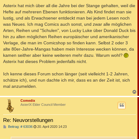
Asterix hat mich über all die Jahre bei der Stange gehalten, weil die
Hefte auf mehreren Ebenen funktionieren. Als Kind findet man sie
lustig, und als Erwachsener entdeckt man bei jedem Lesen noch
was Neues. Ich mag Comics auch sonst, und zwar alle möglichen
Arten, Reihen und "Schulen", von Lucky Luke über Donald Duck bis
hin zu allen möglichen Reihen europäischer und amerikanischer
Verlage, die man im Comicshop so finden kann. Selbst 2 oder 3
alte 80er-Jahre-Mangas haben mein Interesse wecken können, da
kamen seither aber keine weiteren mehr dazu. Warum wohl?
Asterix hat dieses Problem jedenfalls nicht.
Ich kenne dieses Forum schon länger (seit vielleicht 1-2 Jahren,
schätze ich), und nun dachte ich mir, dass es an der Zeit ist, sich
mal anzumelden.
c
Comedix
AsterIX Elder Council Member
Re: Neuvorstellungen
B
Beitrag: # 63036
20. April 2020 14:23
e
i
t