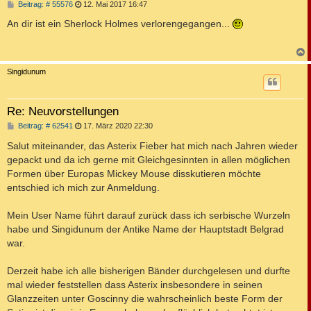
B
Beitrag: # 55576
12. Mai 2017 16:47
e
i
An dir ist ein Sherlock Holmes verlorengegangen...
t
r
a
g
c
Singidunum
Re: Neuvorstellungen
B
Beitrag: # 62541
17. März 2020 22:30
e
i
Salut miteinander, das Asterix Fieber hat mich nach Jahren wieder
t
gepackt und da ich gerne mit Gleichgesinnten in allen möglichen
r
a
Formen über Europas Mickey Mouse disskutieren möchte
g
entschied ich mich zur Anmeldung.
Mein User Name führt darauf zurück dass ich serbische Wurzeln
habe und Singidunum der Antike Name der Hauptstadt Belgrad
war.
Derzeit habe ich alle bisherigen Bänder durchgelesen und durfte
mal wieder feststellen dass Asterix insbesondere in seinen
Glanzzeiten unter Goscinny die wahrscheinlich beste Form der