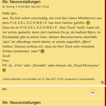
Re: Neuvorstellungen
B
Beitrag: # 55498
8. Mai 2017 15:18
e
i
Hallo bjrn,
t
nee, Du bist schon unschuldig, ein Lind des Users Mindstorms aus
r
a
dem F.I.E.S.E.L.S.C.H.W.E.I.F. hat mich hierher geführt.
g
Dass du im F.I.E.S.E.L.S.C.H.W.E.I.F. „Herr Duck“ heißt, habe ich
mir schon gedacht, denn dort meintest Du ja, du hießest Björn, im
Duckipedia gibt es einen User, dessen Benutzername ebenfalls
„bjrn“ ist; allerdings meint dieser, er würde eigentlich „Björn“
heißen. Daraus schloss ich, dass du Herr Duck sein müsstest.
Schlau kombiniert, oder?
Gruß
Finn
PS: Ja, „Finn“ oder „Donaldix“ wäre besser als „Floyd Moneysac“.
Zuletzt geändert von
Donaldix
am 12. Mai 2017 16:52, insgesamt 1-mal geändert.
c
bjrn
Re: Neuvorstellungen