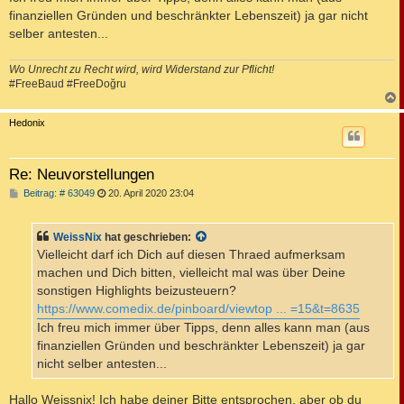
finanziellen Gründen und beschränkter Lebenszeit) ja gar nicht
selber antesten...
Wo Unrecht zu Recht wird, wird Widerstand zur Pflicht!
#FreeBaud #FreeDoğru
c
Hedonix
Re: Neuvorstellungen
B
Beitrag: # 63049
20. April 2020 23:04
e
i
t
WeissNix
hat geschrieben:
r
a
Vielleicht darf ich Dich auf diesen Thraed aufmerksam
g
machen und Dich bitten, vielleicht mal was über Deine
sonstigen Highlights beizusteuern?
https://www.comedix.de/pinboard/viewtop ... =15&t=8635
Ich freu mich immer über Tipps, denn alles kann man (aus
finanziellen Gründen und beschränkter Lebenszeit) ja gar
nicht selber antesten...
Hallo Weissnix! Ich habe deiner Bitte entsprochen, aber ob du