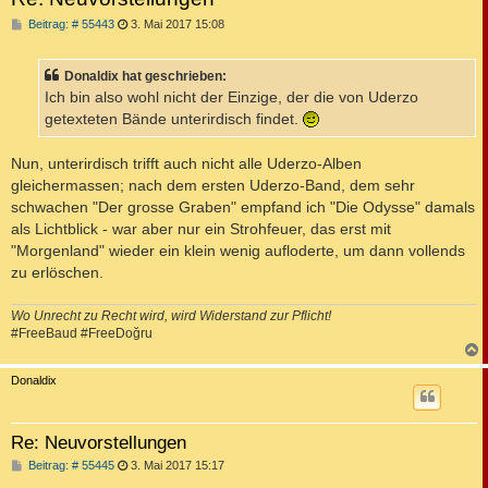
B
Beitrag: # 55443
3. Mai 2017 15:08
e
i
t
Donaldix hat geschrieben:
r
a
Ich bin also wohl nicht der Einzige, der die von Uderzo
g
getexteten Bände unterirdisch findet.
Nun, unterirdisch trifft auch nicht alle Uderzo-Alben
gleichermassen; nach dem ersten Uderzo-Band, dem sehr
schwachen "Der grosse Graben" empfand ich "Die Odysse" damals
als Lichtblick - war aber nur ein Strohfeuer, das erst mit
"Morgenland" wieder ein klein wenig aufloderte, um dann vollends
zu erlöschen.
Wo Unrecht zu Recht wird, wird Widerstand zur Pflicht!
#FreeBaud #FreeDoğru
c
Donaldix
Re: Neuvorstellungen
B
Beitrag: # 55445
3. Mai 2017 15:17
e