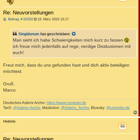
Re: Neuvorstellungen
B
Beitrag: # 62550
18. März 2020 19:17
e
i
t
Singidunum
hat geschrieben:
r
a
Man sieht ich habe Schwierigkeiten mich kurz zu fassen
g
ich freue mich jedenfalls auf rege, nerdige Disskusionen mit
euch!
Freut mich, dass du uns gefunden hast und dich aktiv beteiligen
möchtest.
Gruß.
Marco
Deutsches Asterix Archiv:
https://www.comedix.de
TwiX:
@Asterix-Archiv
, Mastodon:
@Asterix_Archiv
, Bluesky:
@comedix.de
c
Hedonix
Re: Neuvorstellungen