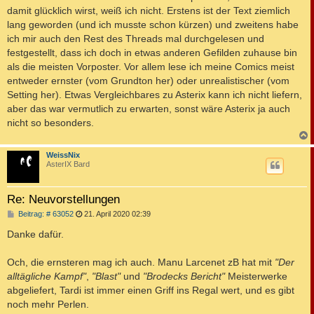
damit glücklich wirst, weiß ich nicht. Erstens ist der Text ziemlich
lang geworden (und ich musste schon kürzen) und zweitens habe
ich mir auch den Rest des Threads mal durchgelesen und
festgestellt, dass ich doch in etwas anderen Gefilden zuhause bin
als die meisten Vorposter. Vor allem lese ich meine Comics meist
entweder ernster (vom Grundton her) oder unrealistischer (vom
Setting her). Etwas Vergleichbares zu Asterix kann ich nicht liefern,
aber das war vermutlich zu erwarten, sonst wäre Asterix ja auch
nicht so besonders.
c
WeissNix
AsterIX Bard
Re: Neuvorstellungen
B
Beitrag: # 63052
21. April 2020 02:39
e
i
Danke dafür.
t
r
a
Och, die ernsteren mag ich auch. Manu Larcenet zB hat mit
"Der
g
alltägliche Kampf"
,
"Blast"
und
"Brodecks Bericht"
Meisterwerke
abgeliefert, Tardi ist immer einen Griff ins Regal wert, und es gibt
noch mehr Perlen.