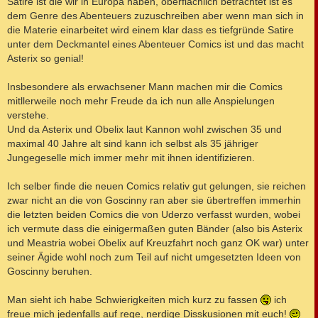
Satire ist die wir in Europa haben, oberflächlich betrachtet ist es
dem Genre des Abenteuers zuzuschreiben aber wenn man sich in
die Materie einarbeitet wird einem klar dass es tiefgründe Satire
unter dem Deckmantel eines Abenteuer Comics ist und das macht
Asterix so genial!
Insbesondere als erwachsener Mann machen mir die Comics
mitllerweile noch mehr Freude da ich nun alle Anspielungen
verstehe.
Und da Asterix und Obelix laut Kannon wohl zwischen 35 und
maximal 40 Jahre alt sind kann ich selbst als 35 jähriger
Jungegeselle mich immer mehr mit ihnen identifizieren.
Ich selber finde die neuen Comics relativ gut gelungen, sie reichen
zwar nicht an die von Goscinny ran aber sie übertreffen immerhin
die letzten beiden Comics die von Uderzo verfasst wurden, wobei
ich vermute dass die einigermaßen guten Bänder (also bis Asterix
und Meastria wobei Obelix auf Kreuzfahrt noch ganz OK war) unter
seiner Ägide wohl noch zum Teil auf nicht umgesetzten Ideen von
Goscinny beruhen.
Man sieht ich habe Schwierigkeiten mich kurz zu fassen
ich
freue mich jedenfalls auf rege, nerdige Disskusionen mit euch!