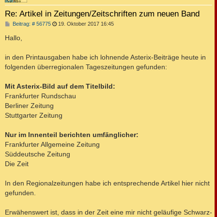
Re: Artikel in Zeitungen/Zeitschriften zum neuen Band
B
Beitrag: # 56775
19. Oktober 2017 16:45
e
i
Hallo,
t
r
a
in den Printausgaben habe ich lohnende Asterix-Beiträge heute in
g
folgenden überregionalen Tageszeitungen gefunden:
Mit Asterix-Bild auf dem Titelbild:
Frankfurter Rundschau
Berliner Zeitung
Stuttgarter Zeitung
Nur im Innenteil berichten umfänglicher:
Frankfurter Allgemeine Zeitung
Süddeutsche Zeitung
Die Zeit
In den Regionalzeitungen habe ich entsprechende Artikel hier nicht
gefunden.
Erwähenswert ist, dass in der Zeit eine mir nicht geläufige Schwarz-