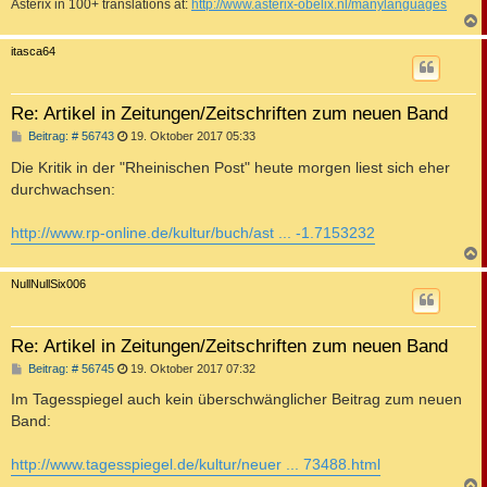
Asterix in 100+ translations at:
http://www.asterix-obelix.nl/manylanguages
c
itasca64
Re: Artikel in Zeitungen/Zeitschriften zum neuen Band
B
Beitrag: # 56743
19. Oktober 2017 05:33
e
i
Die Kritik in der "Rheinischen Post" heute morgen liest sich eher
t
durchwachsen:
r
a
g
http://www.rp-online.de/kultur/buch/ast ... -1.7153232
c
NullNullSix006
Re: Artikel in Zeitungen/Zeitschriften zum neuen Band
B
Beitrag: # 56745
19. Oktober 2017 07:32
e
i
Im Tagesspiegel auch kein überschwänglicher Beitrag zum neuen
t
Band:
r
a
g
http://www.tagesspiegel.de/kultur/neuer ... 73488.html