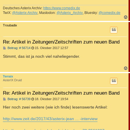
Deutsches Asterix Archiv:
https://www.comedix.de
TwiX:
@Asterix-Archiv
, Mastodon:
@Asterix_Archiv
, Bluesky:
@comedix.de
c
Troubadix
Re: Artikel in Zeitungen/Zeitschriften zum neuen Band
B
Beitrag: # 56714
15. Oktober 2017 12:57
e
i
Stimmt, das ist ja noch viel naheliegender.
t
r
a
g
c
Terraix
AsterIX Druid
Re: Artikel in Zeitungen/Zeitschriften zum neuen Band
B
Beitrag: # 56739
18. Oktober 2017 19:54
e
i
Hier noch zwei weitere (wie ich finde) lesenswerte Artikel:
t
r
a
http://www.zeit.de/2017/43/asterix-jean ... -interview
g