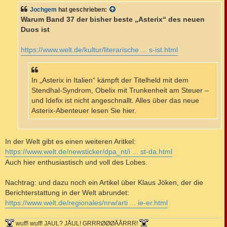
t
Jochgem
hat geschrieben:
r
a
Warum Band 37 der bisher beste „Asterix“ des neuen
g
Duos ist
https://www.welt.de/kultur/literarische ... s-ist.html
In „Asterix in Italien“ kämpft der Titelheld mit dem
Stendhal-Syndrom, Obelix mit Trunkenheit am Steuer –
und Idefix ist nicht angeschnallt. Alles über das neue
Asterix-Abenteuer lesen Sie hier.
In der Welt gibt es einen weiteren Aritkel:
https://www.welt.de/newsticker/dpa_nt/i ... st-da.html
Auch hier enthusiastisch und voll des Lobes.
Nachtrag: und dazu noch ein Artikel über Klaus Jöken, der die
Berichterstattung in der Welt abrundet:
https://www.welt.de/regionales/nrw/arti ... ie-er.html
wuff! wuff! JAUL? JÅUL! GRRRØØØÅÅRRR!