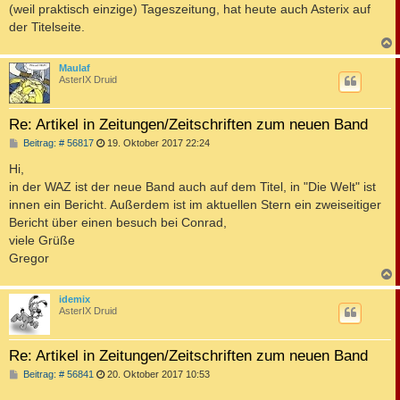
(weil praktisch einzige) Tageszeitung, hat heute auch Asterix auf
der Titelseite.
c
Maulaf
AsterIX Druid
Re: Artikel in Zeitungen/Zeitschriften zum neuen Band
B
Beitrag: # 56817
19. Oktober 2017 22:24
e
i
Hi,
t
in der WAZ ist der neue Band auch auf dem Titel, in "Die Welt" ist
r
a
innen ein Bericht. Außerdem ist im aktuellen Stern ein zweiseitiger
g
Bericht über einen besuch bei Conrad,
viele Grüße
Gregor
c
idemix
AsterIX Druid
Re: Artikel in Zeitungen/Zeitschriften zum neuen Band
B
Beitrag: # 56841
20. Oktober 2017 10:53
e
i