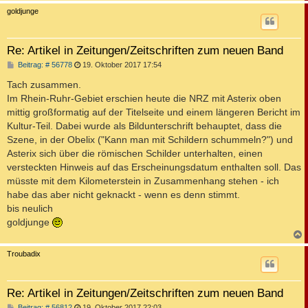
c
goldjunge
Re: Artikel in Zeitungen/Zeitschriften zum neuen Band
B
Beitrag: # 56778
19. Oktober 2017 17:54
e
i
Tach zusammen.
t
Im Rhein-Ruhr-Gebiet erschien heute die NRZ mit Asterix oben
r
a
mittig großformatig auf der Titelseite und einem längeren Bericht im
g
Kultur-Teil. Dabei wurde als Bildunterschrift behauptet, dass die
Szene, in der Obelix ("Kann man mit Schildern schummeln?") und
Asterix sich über die römischen Schilder unterhalten, einen
versteckten Hinweis auf das Erscheinungsdatum enthalten soll. Das
müsste mit dem Kilometerstein in Zusammenhang stehen - ich
habe das aber nicht geknackt - wenn es denn stimmt.
bis neulich
goldjunge
c
Troubadix
Re: Artikel in Zeitungen/Zeitschriften zum neuen Band
B
Beitrag: # 56812
19. Oktober 2017 22:03