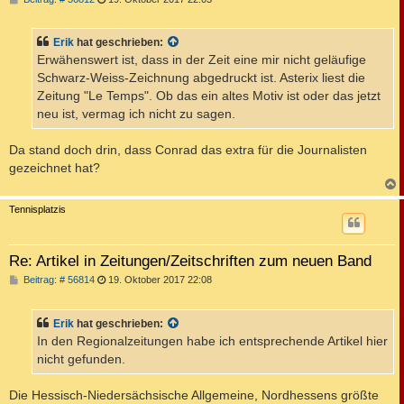
e
i
t
Erik
hat geschrieben:
r
a
Erwähenswert ist, dass in der Zeit eine mir nicht geläufige
g
Schwarz-Weiss-Zeichnung abgedruckt ist. Asterix liest die
Zeitung "Le Temps". Ob das ein altes Motiv ist oder das jetzt
neu ist, vermag ich nicht zu sagen.
Da stand doch drin, dass Conrad das extra für die Journalisten
gezeichnet hat?
c
Tennisplatzis
Re: Artikel in Zeitungen/Zeitschriften zum neuen Band
B
Beitrag: # 56814
19. Oktober 2017 22:08
e
i
t
Erik
hat geschrieben:
r
a
In den Regionalzeitungen habe ich entsprechende Artikel hier
g
nicht gefunden.
Die Hessisch-Niedersächsische Allgemeine, Nordhessens größte