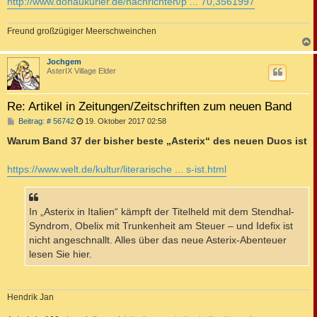
http://www.donaukurier.de/nachrichten/p ... 70,3561997
Freund großzügiger Meerschweinchen
c
Jochgem
AsterIX Village Elder
Re: Artikel in Zeitungen/Zeitschriften zum neuen Band
B
Beitrag: # 56742
19. Oktober 2017 02:58
e
i
Warum Band 37 der bisher beste „Asterix“ des neuen Duos ist
t
r
a
https://www.welt.de/kultur/literarische ... s-ist.html
g
In „Asterix in Italien“ kämpft der Titelheld mit dem Stendhal-
Syndrom, Obelix mit Trunkenheit am Steuer – und Idefix ist
nicht angeschnallt. Alles über das neue Asterix-Abenteuer
lesen Sie hier.
Hendrik Jan