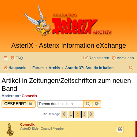
AsterIX - Asterix Information eXchange
FAQ
Registrieren
Anmelden
S
Hauptseite
Forum
Archiv
Asterix 37: Asterix in Italien
u
Artikel in Zeitungen/Zeitschriften zum neuen
c
Band
h
Moderator:
Comedix
e
SUCHE
ERWEITERTE SUC
GESPERRT
2
1
3
32 Beiträge
VORHERIGE
NÄCHSTE
Comedix
AsterIX Elder Council Member