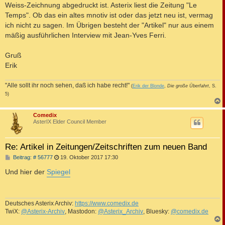
Weiss-Zeichnung abgedruckt ist. Asterix liest die Zeitung "Le
Temps". Ob das ein altes mnotiv ist oder das jetzt neu ist, vermag
ich nicht zu sagen. Im Übrigen besteht der "Artikel" nur aus einem
mäßig ausführlichen Interview mit Jean-Yves Ferri.
Gruß
Erik
"Alle sollt ihr noch sehen, daß ich habe recht!"
(
Erik der Blonde
,
Die große Überfahrt
, S.
5)
c
Comedix
AsterIX Elder Council Member
Re: Artikel in Zeitungen/Zeitschriften zum neuen Band
B
Beitrag: # 56777
19. Oktober 2017 17:30
e
i
Und hier der
Spiegel
t
r
a
g
Deutsches Asterix Archiv:
https://www.comedix.de
TwiX:
@Asterix-Archiv
, Mastodon:
@Asterix_Archiv
, Bluesky:
@comedix.de