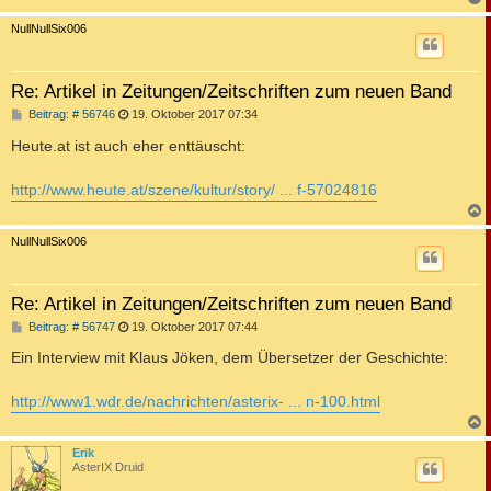
c
NullNullSix006
Re: Artikel in Zeitungen/Zeitschriften zum neuen Band
B
Beitrag: # 56746
19. Oktober 2017 07:34
e
i
Heute.at ist auch eher enttäuscht:
t
r
a
http://www.heute.at/szene/kultur/story/ ... f-57024816
g
c
NullNullSix006
Re: Artikel in Zeitungen/Zeitschriften zum neuen Band
B
Beitrag: # 56747
19. Oktober 2017 07:44
e
i
Ein Interview mit Klaus Jöken, dem Übersetzer der Geschichte:
t
r
a
http://www1.wdr.de/nachrichten/asterix- ... n-100.html
g
c
Erik
AsterIX Druid