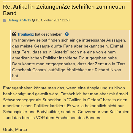
Re: Artikel in Zeitungen/Zeitschriften zum neuen
Band
B
Beitrag: # 56712
15. Oktober 2017 11:58
e
i
t
Troubadix
hat geschrieben:
r
a
Im Interview selbst finden sich einige interessante Aussagen,
g
das meiste Gesagte dürfte Fans aber bekannt sein. Einmal
sagt Ferri, dass es in "Asterix" noch nie eine von einem
amerikanischen Politiker inspirierte Figur gegeben habe.
Dem könnte man entgegenhalten, dass der Zenturio in "Das
Geschenk Cäsars" auffällige Ähnlichkeit mit Richard Nixon
hat.
Entgegenhalten könnte man das, wenn eine Anspielung zu Nixon
beabsichtigt und gewollt wäre. Tatsächlich hat man aber mit Arnold
Schwarzenegger als Superklon in "Gallien in Gefahr" bereits einen
amerikanischen Politiker karikiert. Er war ja bekanntlich nicht nur
Schauspieler und Bodybuilder, sondern Gouverneur von Kalifornien
- und das bereits VOR dem Erscheinen des Bandes.
Gruß, Marco