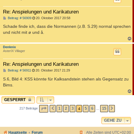
Re: Anspielungen und Karikaturen
B
Beitrag: # 56909
20. Oktober 2017 20:58
e
i
Schade finde ich, dass die Normannen (z.B. S.29) normal sprechen
t
und nicht mit ø und å.
r
a
g
c
Denknix
AsterIX Villager
Re: Anspielungen und Karikaturen
B
Beitrag: # 56911
20. Oktober 2017 21:29
e
i
S.6, Bild 4: KSS könnte für Kalksandstein stehen als Gegensatz zu
t
Bims.
r
a
g
c
GESPERRT
SEITE
4
VON
15
4
1
2
3
5
6
15
217 Beiträge
VORHERIGE
NÄCHST
…
GEHE ZU
Hauptseite
Forum
Alle Zeiten sind
UTC+02:00