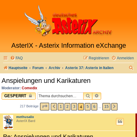
AsterIX - Asterix Information eXchange
FAQ
Registrieren
Anmelden
S
Hauptseite
Forum
Archiv
Asterix 37: Asterix in Italien
u
Anspielungen und Karikaturen
c
Moderator:
Comedix
h
SUCHE
ERWEITERTE SUC
GESPERRT
e
SEITE
4
VON
15
4
1
2
3
5
6
15
217 Beiträge
VORHERIGE
NÄCHST
…
methusalix
AsterIX Bard
Re: Anspielungen und Karikaturen