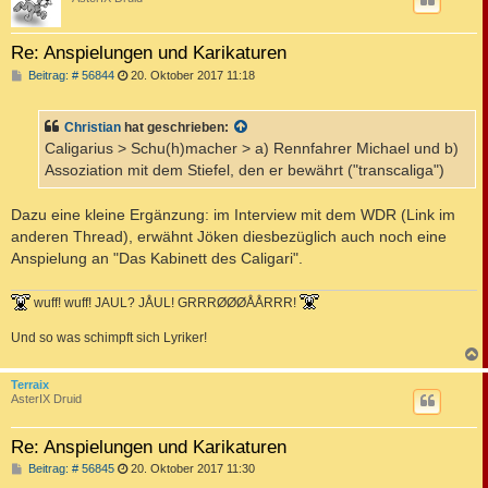
Re: Anspielungen und Karikaturen
B
Beitrag: # 56844
20. Oktober 2017 11:18
e
i
t
Christian
hat geschrieben:
r
a
Caligarius > Schu(h)macher > a) Rennfahrer Michael und b)
g
Assoziation mit dem Stiefel, den er bewährt ("transcaliga")
Dazu eine kleine Ergänzung: im Interview mit dem WDR (Link im
anderen Thread), erwähnt Jöken diesbezüglich auch noch eine
Anspielung an "Das Kabinett des Caligari".
wuff! wuff! JAUL? JÅUL! GRRRØØØÅÅRRR!
Und so was schimpft sich Lyriker!
c
Terraix
AsterIX Druid
Re: Anspielungen und Karikaturen
B
Beitrag: # 56845
20. Oktober 2017 11:30
e