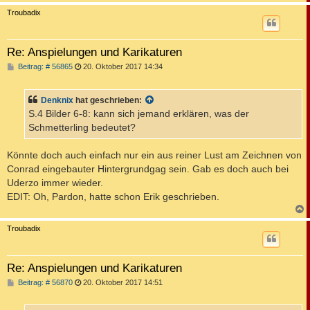
c
Troubadix
Re: Anspielungen und Karikaturen
B
Beitrag: # 56865
20. Oktober 2017 14:34
e
i
t
Denknix
hat geschrieben:
r
a
S.4 Bilder 6-8: kann sich jemand erklären, was der
g
Schmetterling bedeutet?
Könnte doch auch einfach nur ein aus reiner Lust am Zeichnen von
Conrad eingebauter Hintergrundgag sein. Gab es doch auch bei
Uderzo immer wieder.
EDIT: Oh, Pardon, hatte schon Erik geschrieben.
c
Troubadix
Re: Anspielungen und Karikaturen
B
Beitrag: # 56870
20. Oktober 2017 14:51
e
i
t