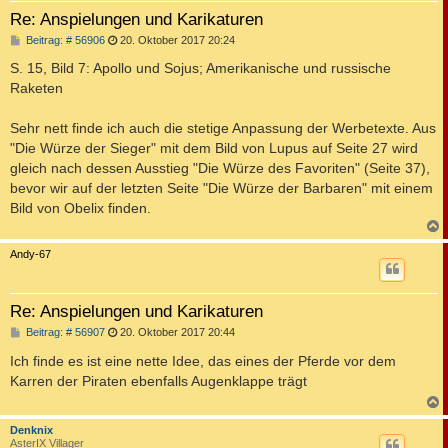
Re: Anspielungen und Karikaturen
B
Beitrag: # 56906
20. Oktober 2017 20:24
e
i
S. 15, Bild 7: Apollo und Sojus; Amerikanische und russische
t
Raketen
r
a
g
Sehr nett finde ich auch die stetige Anpassung der Werbetexte. Aus
"Die Würze der Sieger" mit dem Bild von Lupus auf Seite 27 wird
gleich nach dessen Ausstieg "Die Würze des Favoriten" (Seite 37),
bevor wir auf der letzten Seite "Die Würze der Barbaren" mit einem
Bild von Obelix finden.
c
Andy-67
Re: Anspielungen und Karikaturen
B
Beitrag: # 56907
20. Oktober 2017 20:44
e
i
Ich finde es ist eine nette Idee, das eines der Pferde vor dem
t
Karren der Piraten ebenfalls Augenklappe trägt
r
a
g
c
Denknix
AsterIX Villager