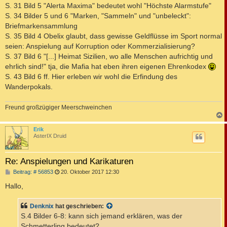
i
S. 31 Bild 5 "Alerta Maxima" bedeutet wohl "Höchste Alarmstufe"
t
S. 34 Bilder 5 und 6 "Marken, "Sammeln" und "unbeleckt":
r
a
Briefmarkensammlung
g
S. 35 Bild 4 Obelix glaubt, dass gewisse Geldflüsse im Sport normal
seien: Anspielung auf Korruption oder Kommerzialisierung?
S. 37 Bild 6 "[...] Heimat Sizilien, wo alle Menschen aufrichtig und
ehrlich sind!" tja, die Mafia hat eben ihren eigenen Ehrenkodex
S. 43 Bild 6 ff. Hier erleben wir wohl die Erfindung des
Wanderpokals.
Freund großzügiger Meerschweinchen
c
Erik
AsterIX Druid
Re: Anspielungen und Karikaturen
B
Beitrag: # 56853
20. Oktober 2017 12:30
e
i
Hallo,
t
r
a
Denknix
hat geschrieben:
g
S.4 Bilder 6-8: kann sich jemand erklären, was der
Schmetterling bedeutet?