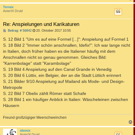
c
Terraix
AsterIX Druid
Re: Anspielungen und Karikaturen
B
Beitrag: # 56842
20. Oktober 2017 10:55
e
i
S. 12 Bild 1 "Um es auf eine Formel [...]": Anspielung auf Formel 1
t
S. 18 Bild 2 "Immer schön anschnallen, Idefix!": Ich war lange nicht
r
a
in Italien, doch früher haben es die Italiener häufig mit dem
g
Anschnallen nicht so genau genommen. Gleiches Bild:
"Karrenbolage" statt "Karambolage"
S. 19 Bild 4 Anspielung auf den Canal Grande in Venedig
S. 20 Bild 6 Lüttix, ein Belgier, der an die Stadt Lüttich erinnert
S. 21 Bilder 9/10 Anspielung auf Mailand als Mode- und Design-
Metropole
S. 22 Bild 7 Obelix zählt Römer statt Schafe
S. 28 Bild 1 ein häufiger Anblick in Italien: Wäscheleinen zwischen
Häusern
Freund großzügiger Meerschweinchen
c
idemix
AsterIX Druid