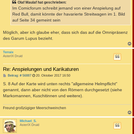
Olaf Maulaf hat geschrieben:
r
a
Im Comicforum schreibt jemand von einer Anspielung auf
g
Red Bull, damit könnte der havarierte Streitwagen im 1. Bild
auf Seite 34 gemeint sein
Möglich, aber ich glaube eher, dass sich das auf die Omnipräsenz
des Garum Lupus bezieht.
c
Terraix
AsterIX Druid
Re: Anspielungen und Karikaturen
B
Beitrag: # 56887
20. Oktober 2017 16:50
e
i
S. 8 Auf der Karte wird unten rechts "allgemeine Helmpflicht"
t
genannt, dann aber nicht von den Römern durchgesetzt (siehe
r
a
Markomannen, Kuschitinnen und weitere).
g
Freund großzügiger Meerschweinchen
c
Michael_S.
AsterIX Druid