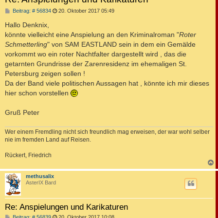
B
Beitrag: # 56834
20. Oktober 2017 05:49
e
i
Hallo Denknix,
t
könnte vielleicht eine Anspielung an den Kriminalroman "
Roter
r
a
Schmetterling
" von SAM EASTLAND sein in dem ein Gemälde
g
vorkommt wo ein roter Nachtfalter dargestellt wird , das die
getarnten Grundrisse der Zarenresidenz im ehemaligen St.
Petersburg zeigen sollen !
Da der Band viele politischen Aussagen hat , könnte ich mir dieses
hier schon vorstellen
Gruß Peter
Wer einem Fremdling nicht sich freundlich mag erweisen, der war wohl selber
nie im fremden Land auf Reisen.
Rückert, Friedrich
c
methusalix
AsterIX Bard
Re: Anspielungen und Karikaturen
B
Beitrag: # 56839
20. Oktober 2017 10:08