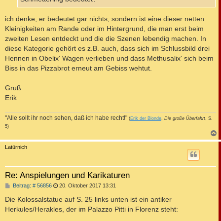
ich denke, er bedeutet gar nichts, sondern ist eine dieser netten
Kleinigkeiten am Rande oder im Hintergrund, die man erst beim
zweiten Lesen entdeckt und die die Szenen lebendig machen. In
diese Kategorie gehört es z.B. auch, dass sich im Schlussbild drei
Hennen in Obelix' Wagen verlieben und dass Methusalix' sich beim
Biss in das Pizzabrot erneut am Gebiss wehtut.
Gruß
Erik
"Alle sollt ihr noch sehen, daß ich habe recht!"
(
Erik der Blonde
,
Die große Überfahrt
, S.
5)
c
Latürnich
Re: Anspielungen und Karikaturen
B
Beitrag: # 56856
20. Oktober 2017 13:31
e
i
Die Kolossalstatue auf S. 25 links unten ist ein antiker
t
Herkules/Herakles, der im Palazzo Pitti in Florenz steht:
r
a