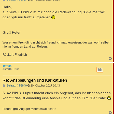
e
i
Hallo,
t
auf Seite 10 Bild 2 ist mir noch die Redewendung "Give me five"
r
a
oder "gib mir fünf" aufgefallen
g
Gruß Peter
Wer einem Fremdling nicht sich freundlich mag erweisen, der war wohl selber
nie im fremden Land auf Reisen.
Rückert, Friedrich
c
Terraix
AsterIX Druid
Re: Anspielungen und Karikaturen
B
Beitrag: # 56840
20. Oktober 2017 10:43
e
i
S. 42 Bild 3 "Lupus macht euch ein Angebot, das ihr nicht ablehnen
t
könnt": das ist eindeutig eine Anspielung auf den Film "Der Pate"
r
a
g
Freund großzügiger Meerschweinchen