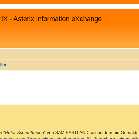
rIX - Asterix Information eXchange
lien
EITERTE SUCHE
n "
Roter Schmetterling
" von SAM EASTLAND sein in dem ein Gemälde
 Grundrisse der Zarenresidenz im ehemaligen St. Petersburg zeigen solle