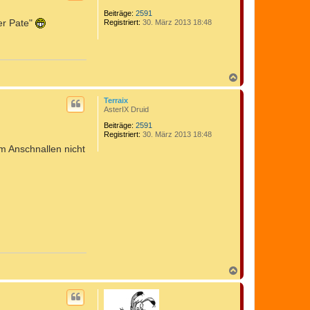
o
b
Beiträge:
2591
Der Pate"
Registriert:
30. März 2013 18:48
e
n
N
a
c
Terraix
h
AsterIX Druid
o
b
Beiträge:
2591
Registriert:
30. März 2013 18:48
e
n
em Anschnallen nicht
N
a
c
h
o