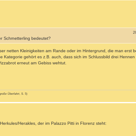
2
er Schmetterling bedeutet?
ieser netten Kleinigkeiten am Rande oder im Hintergrund, die man erst
e Kategorie gehört es z.B. auch, dass sich im Schlussbild drei Hennen
Pizzabrot erneut am Gebiss wehtut.
große Überfahrt
, S. 5)
 Herkules/Herakles, der im Palazzo Pitti in Florenz steht: