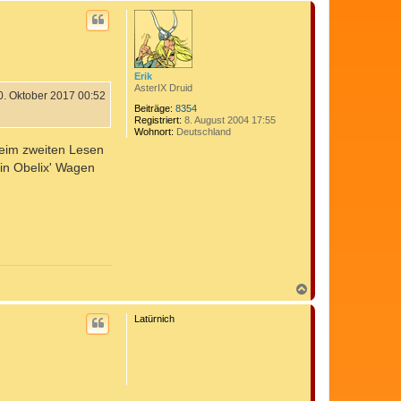
c
h
o
b
e
n
Erik
AsterIX Druid
0. Oktober 2017 00:52
Beiträge:
8354
Registriert:
8. August 2004 17:55
Wohnort:
Deutschland
 beim zweiten Lesen
 in Obelix' Wagen
N
a
c
Latürnich
h
o
b
e
n