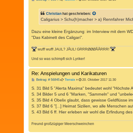
e
i
t
Christian
hat geschrieben:
r
a
Caligarius > Schu(h)macher > a) Rennfahrer Micha
g
Dazu eine kleine Ergänzung: im Interview mit dem WD
"Das Kabinett des Caligari".
wuff! wuff! JAUL? JÅUL! GRRRØØØÅÅRRR!
Und so was schimpft sich Lyriker!
Re: Anspielungen und Karikaturen
B
Beitrag: # 56845
Terraix
»
20. Oktober 2017 11:30
e
i
S. 31 Bild 5 "Alerta Maxima" bedeutet wohl "Höchste 
t
S. 34 Bilder 5 und 6 "Marken, "Sammeln" und "unbel
r
a
S. 35 Bild 4 Obelix glaubt, dass gewisse Geldflüsse 
g
S. 37 Bild 6 "[...] Heimat Sizilien, wo alle Menschen a
S. 43 Bild 6 ff. Hier erleben wir wohl die Erfindung d
Freund großzügiger Meerschweinchen