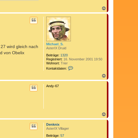
N
a
c
h
o
b
e
n
Michael_S.
 27 wird gleich nach
AsterIX Druid
ld von Obelix
Beiträge:
1320
Registriert:
16. November 2001 19:50
Wohnort:
Trier
K
Kontaktdaten:
o
n
N
t
a
a
c
Andy-67
k
h
t
o
d
b
a
e
t
n
e
n
N
v
a
o
c
n
Denknix
h
M
AsterIX Villager
o
i
c
b
Beiträge:
57