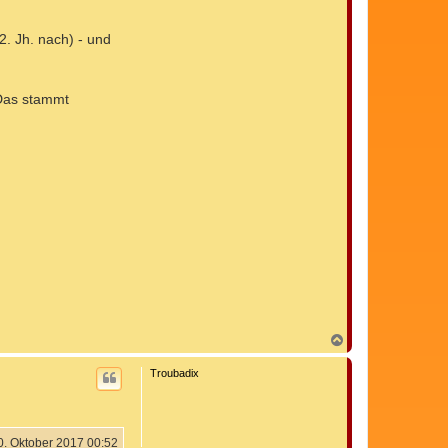
2. Jh. nach) - und
 Das stammt
N
a
c
Troubadix
h
o
b
e
n
0. Oktober 2017 00:52