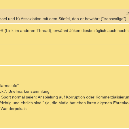
1
el und b) Assoziation mit dem Stiefel, den er bewährt ("transcaliga")
R (Link im anderen Thread), erwähnt Jöken diesbezüglich auch noch 
Alarmstufe"
eckt": Briefmarkensammlung
im Sport normal seien: Anspielung auf Korruption oder Kommerzialisieru
ufrichtig und ehrlich sind!" tja, die Mafia hat eben ihren eigenen Ehren
es Wanderpokals.