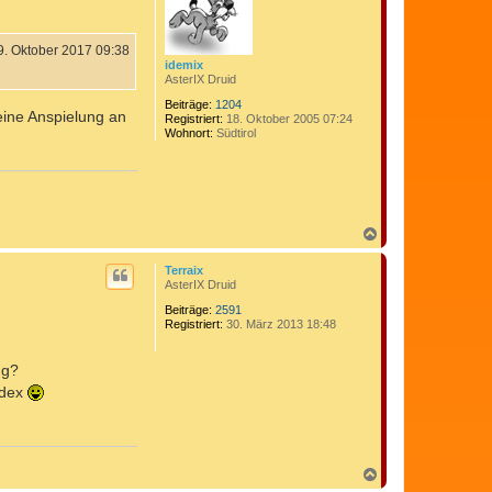
b
e
n
9. Oktober 2017 09:38
idemix
AsterIX Druid
Beiträge:
1204
eine Anspielung an
Registriert:
18. Oktober 2005 07:24
Wohnort:
Südtirol
N
a
c
Terraix
h
AsterIX Druid
o
b
Beiträge:
2591
Registriert:
30. März 2013 18:48
e
n
ng?
kodex
N
a