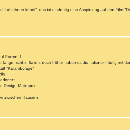
icht ablehnen könnt": das ist eindeutig eine Anspielung auf den Film "
 auf Formel 1
r lange nicht in Italien, doch früher haben es die Italiener häufig mit d
tatt "Karambolage"
dig
 erinnert
und Design-Metropole
inen zwischen Häusern