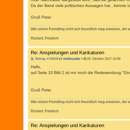
g
Da der Band viele politischen Aussagen hat , könnte i
Gruß Peter
Wer einem Fremdling nicht sich freundlich mag erweisen, der 
Rückert, Friedrich
Re: Anspielungen und Karikaturen
B
Beitrag: # 56839
methusalix
»
20. Oktober 2017 10:08
e
i
Hallo,
t
auf Seite 10 Bild 2 ist mir noch die Redewendung "Give
r
a
g
Gruß Peter
Wer einem Fremdling nicht sich freundlich mag erweisen, der 
Rückert, Friedrich
Re: Anspielungen und Karikaturen