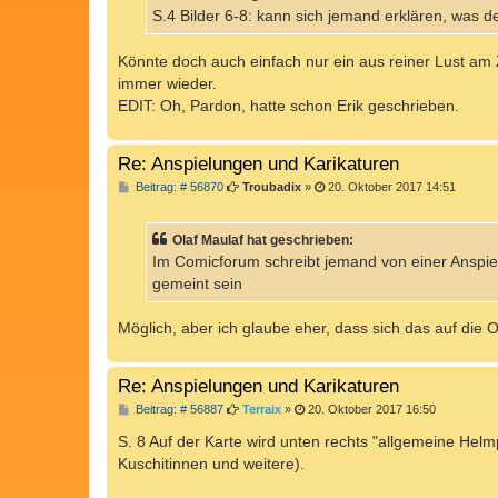
a
S.4 Bilder 6-8: kann sich jemand erklären, was d
g
Könnte doch auch einfach nur ein aus reiner Lust a
immer wieder.
EDIT: Oh, Pardon, hatte schon Erik geschrieben.
Re: Anspielungen und Karikaturen
B
Beitrag: # 56870
Troubadix
»
20. Oktober 2017 14:51
e
i
t
Olaf Maulaf hat geschrieben:
r
a
Im Comicforum schreibt jemand von einer Anspielu
g
gemeint sein
Möglich, aber ich glaube eher, dass sich das auf di
Re: Anspielungen und Karikaturen
B
Beitrag: # 56887
Terraix
»
20. Oktober 2017 16:50
e
i
S. 8 Auf der Karte wird unten rechts "allgemeine He
t
Kuschitinnen und weitere).
r
a
g