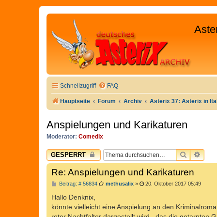
Aste
Schnellzugriff
FAQ
Hauptseite
Forum
Archiv
Asterix 37: Asterix in Ita
Anspielungen und Karikaturen
Moderator:
Comedix
SUCHE
ERW
GESPERRT
Re: Anspielungen und Karikaturen
B
Beitrag: # 56834
methusalix
»
20. Oktober 2017 05:49
e
i
Hallo Denknix,
t
könnte vielleicht eine Anspielung an den Kriminalroma
r
a
roter Nachtfalter dargestellt wird , das die getarnten