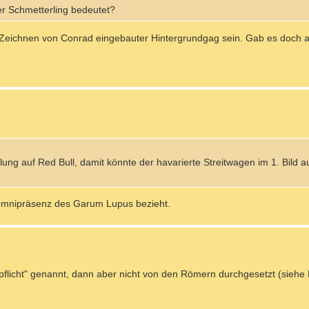
er Schmetterling bedeutet?
m Zeichnen von Conrad eingebauter Hintergrundgag sein. Gab es doch 
ng auf Red Bull, damit könnte der havarierte Streitwagen im 1. Bild au
e Omnipräsenz des Garum Lupus bezieht.
lmpflicht" genannt, dann aber nicht von den Römern durchgesetzt (sie