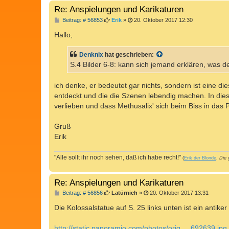
Re: Anspielungen und Karikaturen
B
Beitrag: # 56853
Erik
»
20. Oktober 2017 12:30
e
i
Hallo,
t
r
a
Denknix
hat geschrieben:
g
S.4 Bilder 6-8: kann sich jemand erklären, was d
ich denke, er bedeutet gar nichts, sondern ist eine d
entdeckt und die die Szenen lebendig machen. In dies
verlieben und dass Methusalix' sich beim Biss in das 
Gruß
Erik
"Alle sollt ihr noch sehen, daß ich habe recht!"
(
Erik der Blonde
,
Die 
Re: Anspielungen und Karikaturen
B
Beitrag: # 56856
Latürnich
»
20. Oktober 2017 13:31
e
i
Die Kolossalstatue auf S. 25 links unten ist ein antiker
t
r
a
http://static.panoramio.com/photos/orig ... 692639.jpg