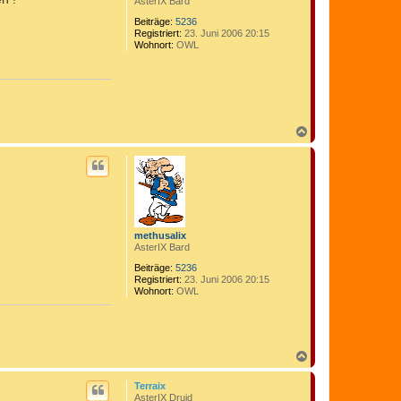
AsterIX Bard
Beiträge:
5236
Registriert:
23. Juni 2006 20:15
Wohnort:
OWL
N
a
c
h
o
b
e
n
methusalix
AsterIX Bard
Beiträge:
5236
Registriert:
23. Juni 2006 20:15
Wohnort:
OWL
N
a
c
Terraix
h
AsterIX Druid