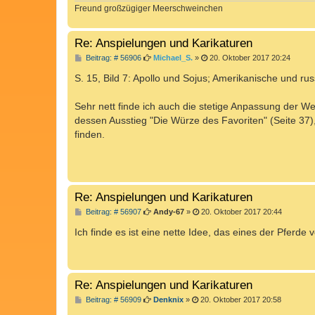
Freund großzügiger Meerschweinchen
Re: Anspielungen und Karikaturen
B
Beitrag: # 56906
Michael_S.
»
20. Oktober 2017 20:24
e
i
S. 15, Bild 7: Apollo und Sojus; Amerikanische und ru
t
r
a
Sehr nett finde ich auch die stetige Anpassung der We
g
dessen Ausstieg "Die Würze des Favoriten" (Seite 37),
finden.
Re: Anspielungen und Karikaturen
B
Beitrag: # 56907
Andy-67
»
20. Oktober 2017 20:44
e
i
Ich finde es ist eine nette Idee, das eines der Pferde
t
r
a
g
Re: Anspielungen und Karikaturen
B
Beitrag: # 56909
Denknix
»
20. Oktober 2017 20:58
e