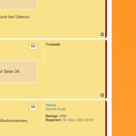
auch bei Uderzo
N
a
c
Troubadix
h
o
b
e
n
f Seite 34
N
a
c
Terraix
h
AsterIX Druid
o
b
Beiträge:
2591
he Markomannen,
Registriert:
30. März 2013 18:48
e
n