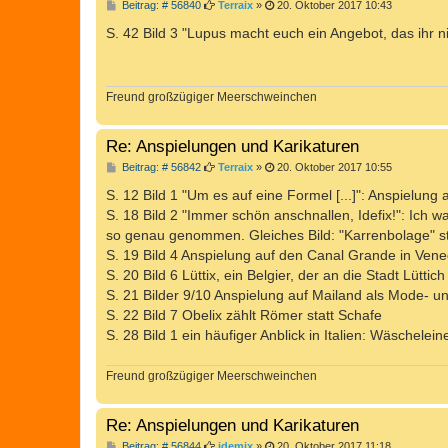
B
Beitrag: # 56840
Terraix
»
20. Oktober 2017 10:43
e
i
S. 42 Bild 3 "Lupus macht euch ein Angebot, das ihr n
t
r
a
g
Freund großzügiger Meerschweinchen
Re: Anspielungen und Karikaturen
B
Beitrag: # 56842
Terraix
»
20. Oktober 2017 10:55
e
i
S. 12 Bild 1 "Um es auf eine Formel [...]": Anspielung
t
S. 18 Bild 2 "Immer schön anschnallen, Idefix!": Ich wa
r
a
so genau genommen. Gleiches Bild: "Karrenbolage" s
g
S. 19 Bild 4 Anspielung auf den Canal Grande in Vene
S. 20 Bild 6 Lüttix, ein Belgier, der an die Stadt Lüttich
S. 21 Bilder 9/10 Anspielung auf Mailand als Mode- 
S. 22 Bild 7 Obelix zählt Römer statt Schafe
S. 28 Bild 1 ein häufiger Anblick in Italien: Wäschele
Freund großzügiger Meerschweinchen
Re: Anspielungen und Karikaturen
B
Beitrag: # 56844
idemix
»
20. Oktober 2017 11:18