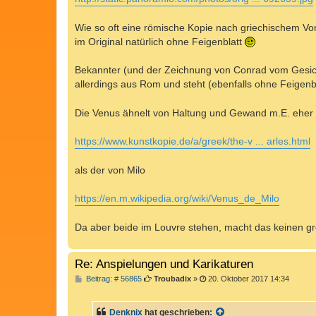
g
Wie so oft eine römische Kopie nach griechischem Vor
im Original natürlich ohne Feigenblatt
Bekannter (und der Zeichnung von Conrad vom Gesich
allerdings aus Rom und steht (ebenfalls ohne Feigenb
Die Venus ähnelt von Haltung und Gewand m.E. eher 
https://www.kunstkopie.de/a/greek/the-v ... arles.html
als der von Milo
https://en.m.wikipedia.org/wiki/Venus_de_Milo
Da aber beide im Louvre stehen, macht das keinen g
Re: Anspielungen und Karikaturen
B
Beitrag: # 56865
Troubadix
»
20. Oktober 2017 14:34
e
i
t
Denknix
hat geschrieben:
r