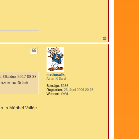
N
a
c
h
o
b
e
n
methusalix
1. Oktober 2017 08:33
AsterIX Bard
enzen natürlich
Beiträge:
5236
Registriert:
23. Juni 2006 20:15
Wohnort:
OWL
n In Méribel Vallée