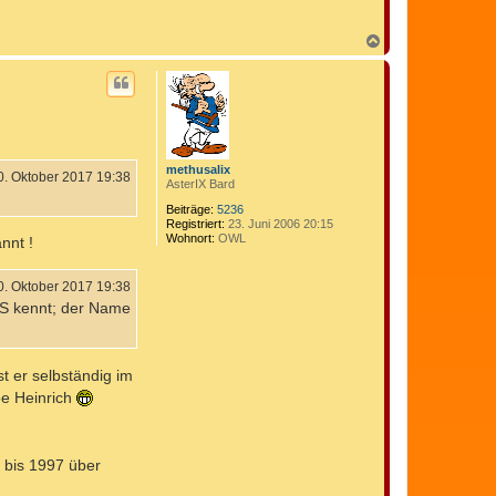
N
a
c
h
o
b
e
n
methusalix
0. Oktober 2017 19:38
AsterIX Bard
Beiträge:
5236
Registriert:
23. Juni 2006 20:15
Wohnort:
OWL
nnt !
0. Oktober 2017 19:38
SS kennt; der Name
t er selbständig im
oe Heinrich
 bis 1997 über