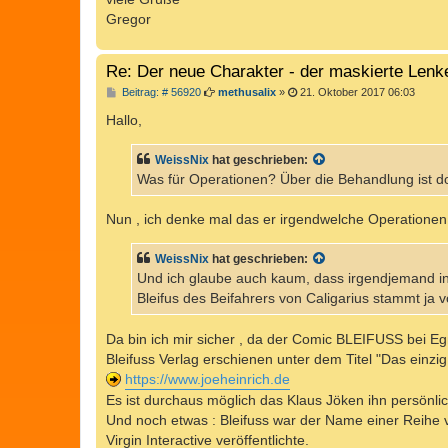
Gregor
Re: Der neue Charakter - der maskierte Lenk
B
Beitrag: # 56920
methusalix
»
21. Oktober 2017 06:03
e
i
Hallo,
t
r
a
WeissNix
hat geschrieben:
g
Was für Operationen? Über die Behandlung ist d
Nun , ich denke mal das er irgendwelche Operationen 
WeissNix
hat geschrieben:
Und ich glaube auch kaum, dass irgendjemand i
Bleifus des Beifahrers von Caligarius stammt ja v
Da bin ich mir sicher , da der Comic BLEIFUSS bei Eg
Bleifuss Verlag erschienen unter dem Titel "Das einz
https://www.joeheinrich.de
Es ist durchaus möglich das Klaus Jöken ihn persönli
Und noch etwas : Bleifuss war der Name einer Reihe v
Virgin Interactive veröffentlichte.