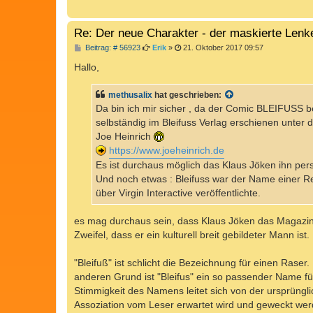
Re: Der neue Charakter - der maskierte Lenk
B
Beitrag: # 56923
Erik
»
21. Oktober 2017 09:57
e
i
Hallo,
t
r
a
methusalix
hat geschrieben:
g
Da bin ich mir sicher , da der Comic BLEIFUSS be
selbständig im Bleifuss Verlag erschienen unter 
Joe Heinrich
https://www.joeheinrich.de
Es ist durchaus möglich das Klaus Jöken ihn per
Und noch etwas : Bleifuss war der Name einer Re
über Virgin Interactive veröffentlichte.
es mag durchaus sein, dass Klaus Jöken das Magazin
Zweifel, dass er ein kulturell breit gebildeter Mann ist.
"Bleifuß" ist schlicht die Bezeichnung für einen Ras
anderen Grund ist "Bleifus" ein so passender Name f
Stimmigkeit des Namens leitet sich von der ursprüngl
Assoziation vom Leser erwartet wird und geweckt wer