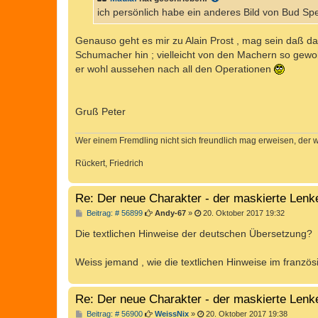
g
ich persönlich habe ein anderes Bild von Bud Sp
Genauso geht es mir zu Alain Prost , mag sein daß das
Schumacher hin ; vielleicht von den Machern so gewo
er wohl aussehen nach all den Operationen
Gruß Peter
Wer einem Fremdling nicht sich freundlich mag erweisen, der 
Rückert, Friedrich
Re: Der neue Charakter - der maskierte Lenk
B
Beitrag: # 56899
Andy-67
»
20. Oktober 2017 19:32
e
i
Die textlichen Hinweise der deutschen Übersetzung?
t
r
a
Weiss jemand , wie die textlichen Hinweise im franzö
g
Re: Der neue Charakter - der maskierte Lenk
B
Beitrag: # 56900
WeissNix
»
20. Oktober 2017 19:38