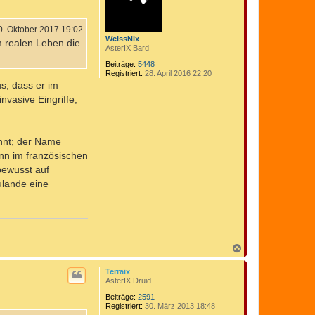
b
e
n
0. Oktober 2017 19:02
WeissNix
m realen Leben die
AsterIX Bard
Beiträge:
5448
Registriert:
28. April 2016 22:20
s, dass er im
nvasive Eingriffe,
nnt; der Name
enn im französischen
bewusst auf
ulande eine
N
a
c
Terraix
h
AsterIX Druid
o
b
Beiträge:
2591
Registriert:
30. März 2013 18:48
e