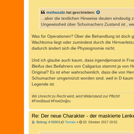
e
i
t
methusalix
hat geschrieben:
r
a
...aber die textlichen Hinweise deuten eindeutig
g
Ungewissheit über Schumachers Zustand ist , w
Was für Operationen? Über die Behandlung ist doch g
Wachkoma liegt oder zumindest durch die Hirnverletzun
dadurch ändert sich die Physiognomie nicht.
Und ich glaube auch kaum, dass irgendjemand in Fr
Bleifus des Beifahrers von Caligarius stammt ja von H
Original? Es ist eher wahrscheinlich, dass die von H
Schumacher umgemünzt worden sind, weil in D kaum j
Legende ist.
Wo Unrecht zu Recht wird, wird Widerstand zur Pflicht!
#FreeBaud #FreeDoğru
Re: Der neue Charakter - der maskierte Lenk
B
Beitrag: # 56903
Terraix
»
20. Oktober 2017 19:52
e
i
t