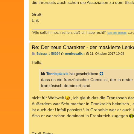
die ihrerseits auch schon die Assoziation zu dem Blei
Gruß
Erik
"Alle sollt ihr noch sehen, daß ich habe recht!"
(
Erik der Blonde
,
Die 
Re: Der neue Charakter - der maskierte Lenk
B
Beitrag: # 56924
methusalix
»
21. Oktober 2017 10:08
e
i
Hallo,
t
r
a
Tennisplatzis
hat geschrieben:
g
dass es ein französischer Comic ist, der in erste
französisch dominiert sind
nicht für Weltweit
, ich glaub das die Franzosen da
Außerdem war Schumacher in Frankreich heimisch , er 
ist auch der Unfall passiert ! In Grenoble war er auch 
Also er war schon dominant in Frankreich zugegen
Gruß Peter