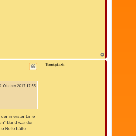
N
a
c
Tennisplatzis
h
o
b
e
n
0. Oktober 2017 17:55
der in erster Linie
ten"-Band war der
ie Rolle hätte