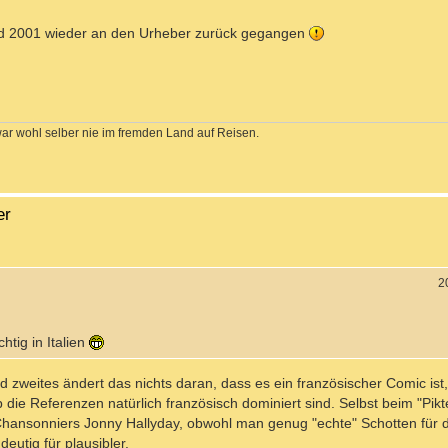
sind 2001 wieder an den Urheber zurück gegangen
war wohl selber nie im fremden Land auf Reisen.
er
2
htig in Italien
zweites ändert das nichts daran, dass es ein französischer Comic ist, 
 die Referenzen natürlich französisch dominiert sind. Selbst beim "Pik
Chansonniers Jonny Hallyday, obwohl man genug "echte" Schotten für d
eutig für plausibler.