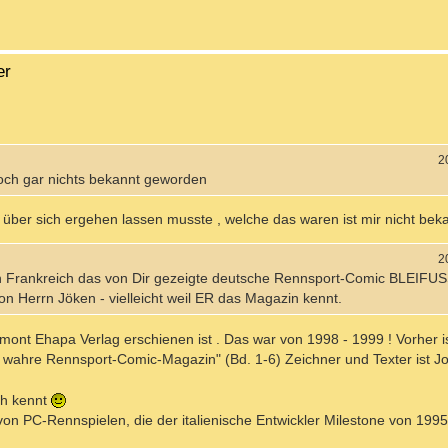
er
2
och gar nichts bekannt geworden
über sich ergehen lassen musste , welche das waren ist mir nicht beka
2
n Frankreich das von Dir gezeigte deutsche Rennsport-Comic BLEIFU
on Herrn Jöken - vielleicht weil ER das Magazin kennt.
mont Ehapa Verlag erschienen ist . Das war von 1998 - 1999 ! Vorher is
ig wahre Rennsport-Comic-Magazin" (Bd. 1-6) Zeichner und Texter ist J
ch kennt
on PC-Rennspielen, die der italienische Entwickler Milestone von 1995