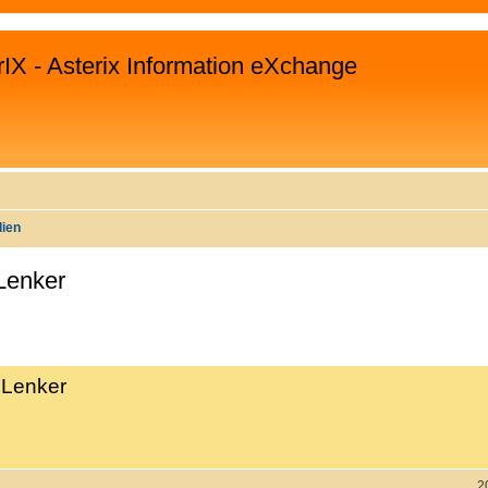
rIX - Asterix Information eXchange
lien
Lenker
EITERTE SUCHE
 Lenker
2