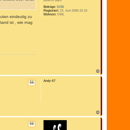
AsterIX Bard
Beiträge:
5236
Registriert:
23. Juni 2006 20:15
Wohnort:
OWL
euten eindeutig zu
tand ist , wie mag
N
a
c
Andy-67
h
o
b
e
n
N
a
c
h
o