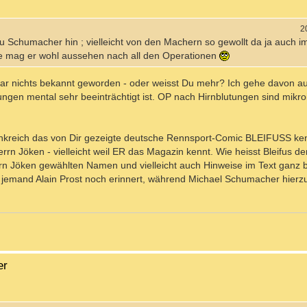
2
 zu Schumacher hin ; vielleicht von den Machern so gewollt da ja auch i
ie mag er wohl aussehen nach all den Operationen
ar nichts bekannt geworden - oder weisst Du mehr? Ich gehe davon au
gen mental sehr beeinträchtigt ist. OP nach Hirnblutungen sind mikroi
ankreich das von Dir gezeigte deutsche Rennsport-Comic BLEIFUSS ke
errn Jöken - vielleicht weil ER das Magazin kennt. Wie heisst Bleifus d
errn Jöken gewählten Namen und vielleicht auch Hinweise im Text ganz 
emand Alain Prost noch erinnert, während Michael Schumacher hierz
er