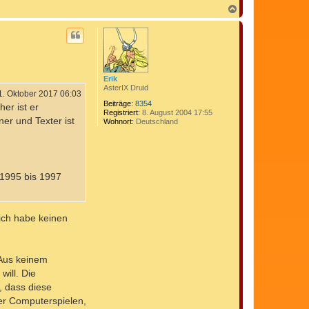
N
a
c
h
o
b
e
n
Erik
AsterIX Druid
1. Oktober 2017 06:03
Beiträge:
8354
er ist er
Registriert:
8. August 2004 17:55
er und Texter ist
Wohnort:
Deutschland
 1995 bis 1997
ich habe keinen
 Aus keinem
ill. Die
, dass diese
er Computerspielen,