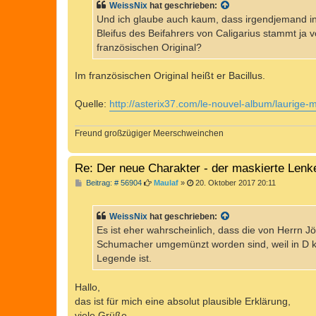
WeissNix
hat geschrieben:
r
a
Und ich glaube auch kaum, dass irgendjemand i
g
Bleifus des Beifahrers von Caligarius stammt ja v
französischen Original?
Im französischen Original heißt er Bacillus.
Quelle:
http://asterix37.com/le-nouvel-album/laurige-
Freund großzügiger Meerschweinchen
Re: Der neue Charakter - der maskierte Lenk
B
Beitrag: # 56904
Maulaf
»
20. Oktober 2017 20:11
e
i
t
WeissNix
hat geschrieben:
r
a
Es ist eher wahrscheinlich, dass die von Herrn 
g
Schumacher umgemünzt worden sind, weil in D k
Legende ist.
Hallo,
das ist für mich eine absolut plausible Erklärung,
viele Grüße