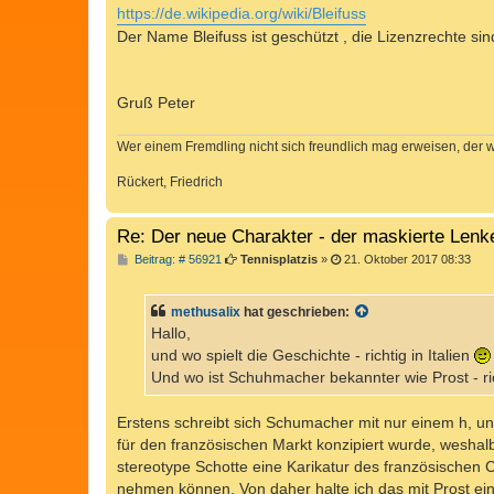
https://de.wikipedia.org/wiki/Bleifuss
Der Name Bleifuss ist geschützt , die Lizenzrechte 
Gruß Peter
Wer einem Fremdling nicht sich freundlich mag erweisen, der 
Rückert, Friedrich
Re: Der neue Charakter - der maskierte Lenk
B
Beitrag: # 56921
Tennisplatzis
»
21. Oktober 2017 08:33
e
i
t
methusalix
hat geschrieben:
r
a
Hallo,
g
und wo spielt die Geschichte - richtig in Italien
Und wo ist Schuhmacher bekannter wie Prost - ric
Erstens schreibt sich Schumacher mit nur einem h, und 
für den französischen Markt konzipiert wurde, weshalb
stereotype Schotte eine Karikatur des französischen 
nehmen können. Von daher halte ich das mit Prost eind