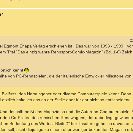
er
2
i Egmont Ehapa Verlag erschienen ist . Das war von 1998 - 1999 ! Vorh
dem Titel "Das einzig wahre Rennsport-Comic-Magazin" (Bd. 1-6) Zeichn
sönlich kennt
ihe von PC-Rennspielen, die der italienische Entwickler Milestone von
 Bleifuss, den Herausgeber oder diverse Computerspiele kennt. Denn 
 Letztlich halte ich das an der Stelle aber für gar nicht so entscheidend.
er. Und deshalb heißt das Magazin so und die Autorenn-Computerspiele.
ür den Co-Piloten des römischen Rennwagens, der unbedingt gewinnen w
ichen Bedeutung des Wortes "Bleifuß" her. Insofern gehe ich davon aus
den soll, nicht diejenige zu einem eher weniger bekannten Magazin od