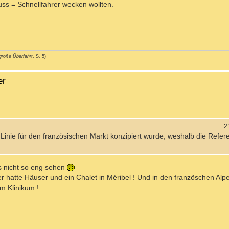
fuss = Schnellfahrer wecken wollten.
große Überfahrt
, S. 5)
er
2
r Linie für den französischen Markt konzipiert wurde, weshalb die Refer
s nicht so eng sehen
hatte Häuser und ein Chalet in Méribel ! Und in den französchen Alpe
im Klinikum !