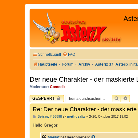
Aste
Schnellzugriff
FAQ
Hauptseite
Forum
Archiv
Asterix 37: Asterix in Ita
Der neue Charakter - der maskierte 
Moderator:
Comedix
SUCHE
ERW
GESPERRT
Re: Der neue Charakter - der maskierte
B
Beitrag: # 56898
methusalix
»
20. Oktober 2017 19:02
e
i
Hallo Gregor,
t
r
a
Maulaf
hat geschrieben: