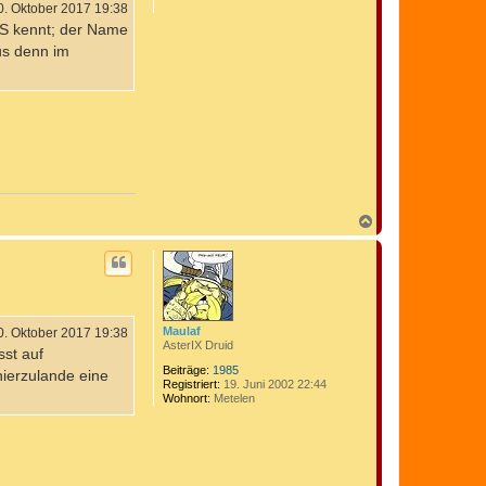
n
0. Oktober 2017 19:38
SS kennt; der Name
fus denn im
N
a
c
h
o
b
e
n
Maulaf
0. Oktober 2017 19:38
AsterIX Druid
sst auf
Beiträge:
1985
ierzulande eine
Registriert:
19. Juni 2002 22:44
Wohnort:
Metelen