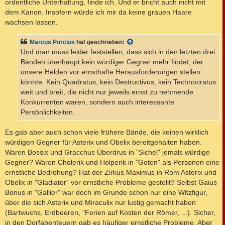
ordentliche Unterhaltung, finde ich. Und er bricht auch nicht mit
dem Kanon. Insofern würde ich mir da keine grauen Haare
wachsen lassen.
Marcus Porcius
hat geschrieben:
Und man muss leider feststellen, dass sich in den letzten drei
Bänden überhaupt kein würdiger Gegner mehr findet, der
unsere Helden vor ernsthafte Herausforderungen stellen
könnte. Kein Quadratus, kein Destructivus, kein Technocratus
weit und breit, die nicht nur jeweils ernst zu nehmende
Konkurrenten waren, sondern auch interessante
Persönlichkeiten.
Es gab aber auch schon viele frühere Bände, die keinen wirklich
würdigen Gegner für Asterix und Obelix bereitgehalten haben.
Waren Bossix und Gracchus Überdrus in "Sichel" jemals würdige
Gegner? Waren Cholerik und Holperik in "Goten" als Personen eine
ernstliche Bedrohung? Hat der Zirkus Maximus in Rom Asterix und
Obelix in "Gladiator" vor ernstliche Probleme gestellt? Selbst Gaius
Bonus in "Gallier" war doch im Grunde schon nur eine Witzfigur,
über die sich Asterix und Miraculix nur lustig gemacht haben
(Bartwuchs, Erdbeeren, "Ferien auf Kosten der Römer, ...). Sicher,
in den Dorfabenteuern gab es häufiger ernstliche Probleme. Aber