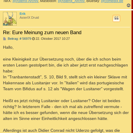
TwiX:
@Asterix-Archiv
, Mastodon:
@Asterix_Archiv
, Bluesky:
@comedix.de
c
Erik
AsterIX Druid
Re: Eure Meinung zum neuen Band
B
Beitrag: # 56979
22. Oktober 2017 10:27
e
i
Hallo,
t
r
a
eine Kleinigkeit zur Übersetzung noch, über die ich schon beim
g
ersten Lesen gestolpert bin, die ich aber jetzt erst nachgeschlagen
habe:
In "Tranbantenstadt", S. 10, Bild 9, stellt sich ein kleiner Sklave mit
Hakennase als Lusitan
i
er vor. In "Italien" wird das portugiesische
Team von Bifidus auf s. 12 als "Wagen der Lusitaner" vorgestellt.
Heißt es jetzt richtig Lusitanier oder Lusitaner? Oder ist beides
richtig? In letzterem Falle - den ich mal als zutreffend vermute -
hätte ich es besser gefunden, wenn die neue Übersetzung sich der
alten im Sinne einer Einheitlichkeit angeschlossen hätte.
Allerdings ist auch Didier Conrad nicht Uderzo gefolgt, was die