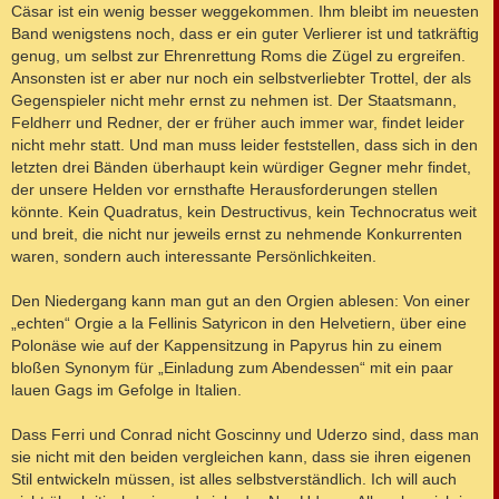
Cäsar ist ein wenig besser weggekommen. Ihm bleibt im neuesten
Band wenigstens noch, dass er ein guter Verlierer ist und tatkräftig
genug, um selbst zur Ehrenrettung Roms die Zügel zu ergreifen.
Ansonsten ist er aber nur noch ein selbstverliebter Trottel, der als
Gegenspieler nicht mehr ernst zu nehmen ist. Der Staatsmann,
Feldherr und Redner, der er früher auch immer war, findet leider
nicht mehr statt. Und man muss leider feststellen, dass sich in den
letzten drei Bänden überhaupt kein würdiger Gegner mehr findet,
der unsere Helden vor ernsthafte Herausforderungen stellen
könnte. Kein Quadratus, kein Destructivus, kein Technocratus weit
und breit, die nicht nur jeweils ernst zu nehmende Konkurrenten
waren, sondern auch interessante Persönlichkeiten.
Den Niedergang kann man gut an den Orgien ablesen: Von einer
„echten“ Orgie a la Fellinis Satyricon in den Helvetiern, über eine
Polonäse wie auf der Kappensitzung in Papyrus hin zu einem
bloßen Synonym für „Einladung zum Abendessen“ mit ein paar
lauen Gags im Gefolge in Italien.
Dass Ferri und Conrad nicht Goscinny und Uderzo sind, dass man
sie nicht mit den beiden vergleichen kann, dass sie ihren eigenen
Stil entwickeln müssen, ist alles selbstverständlich. Ich will auch