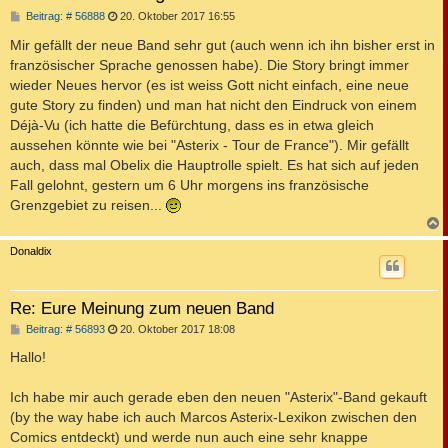
B
Beitrag: # 56888
20. Oktober 2017 16:55
e
i
Mir gefällt der neue Band sehr gut (auch wenn ich ihn bisher erst in
t
französischer Sprache genossen habe). Die Story bringt immer
r
a
wieder Neues hervor (es ist weiss Gott nicht einfach, eine neue
g
gute Story zu finden) und man hat nicht den Eindruck von einem
Déjà-Vu (ich hatte die Befürchtung, dass es in etwa gleich
aussehen könnte wie bei "Asterix - Tour de France"). Mir gefällt
auch, dass mal Obelix die Hauptrolle spielt. Es hat sich auf jeden
Fall gelohnt, gestern um 6 Uhr morgens ins französische
Grenzgebiet zu reisen...
c
Donaldix
Re: Eure Meinung zum neuen Band
B
Beitrag: # 56893
20. Oktober 2017 18:08
e
i
Hallo!
t
r
a
Ich habe mir auch gerade eben den neuen "Asterix"-Band gekauft
g
(by the way habe ich auch Marcos Asterix-Lexikon zwischen den
Comics entdeckt) und werde nun auch eine sehr knappe