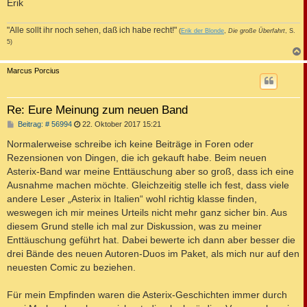
Erik
"Alle sollt ihr noch sehen, daß ich habe recht!"
(
Erik der Blonde
,
Die große Überfahrt
, S.
5)
c
Marcus Porcius
Re: Eure Meinung zum neuen Band
B
Beitrag: # 56994
22. Oktober 2017 15:21
e
i
Normalerweise schreibe ich keine Beiträge in Foren oder
t
Rezensionen von Dingen, die ich gekauft habe. Beim neuen
r
a
Asterix-Band war meine Enttäuschung aber so groß, dass ich eine
g
Ausnahme machen möchte. Gleichzeitig stelle ich fest, dass viele
andere Leser „Asterix in Italien“ wohl richtig klasse finden,
weswegen ich mir meines Urteils nicht mehr ganz sicher bin. Aus
diesem Grund stelle ich mal zur Diskussion, was zu meiner
Enttäuschung geführt hat. Dabei bewerte ich dann aber besser die
drei Bände des neuen Autoren-Duos im Paket, als mich nur auf den
neuesten Comic zu beziehen.
Für mein Empfinden waren die Asterix-Geschichten immer durch