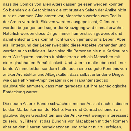
dass die Comics von allen Altersklassen gelesen werden konnten.
So blenden die Geschichten die oft brutalen Seiten der Antike nicht
aus: es kommen Gladiatoren vor, Menschen werden zum Tod in
der Arena verurteilt, Sklaven werden ausgepeitscht, Giftmorde
werden begangen und sogar die Kreuzigung wird einmal erwähnt.
Natürlich werden diese Dinge immer humoristisch gewendet und
damit entschärft, es kommt nicht wirklich jemand ums Leben. Aber
als Hintergrund der Lebenswelt sind diese Aspekte vorhanden und
werden auch reflektiert. Auch sind die Personen nie nur Karikaturen
oder Witzfiguren, sondern funktionieren auch als Menschen mit
einer glaubhaften Persönlichkeit. Und Uderzo malte eben nicht nur
bunte Wimmelbilder, sondern hatte auch eine so gute Kenntnis von
antiker Architektur und Alltagskultur, dass selbst erfundene Dinge,
wie das Fahr-rein-Amphitheater in der Trabantenstadt so
glaubwürdig anmuten, dass man geradezu auf ihre archäologische
Entdeckung wartet.
Die neuen Asterix-Bände schwächeln meiner Ansicht nach in diesen
beiden Markenkernen der Reihe. Ferri und Conrad scheinen an
glaubwürdigen Geschichten aus der Antike weit weniger interessiert
zu sein. In „Pikten“ ist das Bündnis von Macabberh mit den Römern
eher an den Haaren herbeigezogen und scheint nur zu erfolgen,