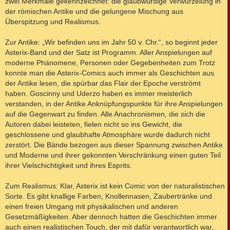
zwei Merkmale gekennzeichnet: die glaubwürdige Verwurzelung in
der römischen Antike und die gelungene Mischung aus
Überspitzung und Realismus.
Zur Antike: „Wir befinden uns im Jahr 50 v. Chr.“, so beginnt jeder
Asterix-Band und der Satz ist Programm. Aller Anspielungen auf
moderne Phänomene, Personen oder Gegebenheiten zum Trotz
konnte man die Asterix-Comics auch immer als Geschichten aus
der Antike lesen, die spürbar das Flair der Epoche verströmt
haben. Goscinny und Uderzo haben es immer meisterlich
verstanden, in der Antike Anknüpfungspunkte für ihre Anspielungen
auf die Gegenwart zu finden. Alle Anachronismen, die sich die
Autoren dabei leisteten, fielen nicht so ins Gewicht, die
geschlossene und glaubhafte Atmosphäre wurde dadurch nicht
zerstört. Die Bände bezogen aus dieser Spannung zwischen Antike
und Moderne und ihrer gekonnten Verschränkung einen guten Teil
ihrer Vielschichtigkeit und ihres Esprits.
Zum Realismus: Klar, Asterix ist kein Comic von der naturalistischen
Sorte. Es gibt knallige Farben, Knollennasen, Zaubertränke und
einen freien Umgang mit physikalischen und anderen
Gesetzmäßigkeiten. Aber dennoch hatten die Geschichten immer
auch einen realistischen Touch, der mit dafür verantwortlich war,