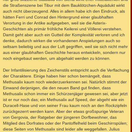
die Straßenszene bei Tibur mit dem Bauklötzchen-Aquädukt wirkt
auch nicht überzeugend. Alles in allem habe ich den Eindruck, als
hätten Ferri und Conrad den Hintergrund einer glaubhaften
Verortung in der Antike aufgegeben, weil sie die Asterix-
Geschichten als primär fröhliche Keilerei und Völlerei verstehen.
Damit geht aber auch ein Gutteil der Komplexität verloren und ich
denke, dadurch wirken die vorhandenen Anspielungen auch so
seltsam beliebig und aus der Luft gegriffen, weil sie sich nicht mehr
aus einer glaubhaften Geschichte heraus entwickeln, sondern nur
noch eingebaut werden, um abgehakt werden zu können.
Der Infantilisierung des Zeichenstils entspricht auch die Verflachung
der Charaktere. Einige haben hier schon bemängelt, dass
Methusalix kaum noch wiederzuerkennen sei. Natürlich stimmt der
Einwand derjenigen, die den neuen Band gut finden, dass
Methusalix schon immer ein Schürzenjäger gewesen sei, aber jetzt
ist er nur noch das; ein Methusalix auf Speed, der abgeht wie ein
Duracell-Hase und von seiner Frau kaum noch an den Rockzipfeln
zurückgezerrt werden kann. Aber der etwas großspurige Veteran
von Gergovia, der Ratgeber der jüngeren Dorfbewohner, das
Mitglied des Dorfrates oder der Pantoffelheld beim Geschirrspülen;
diese Seiten von Methusalix sind leider alle weggefallen. Julius