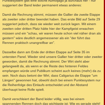
Punktesystem gibt eine solche Aufholjagd ja durchaus her - nur
suggeriert der Band leider permanent etwas anderes:
Damit die Rechnung stimmt, müssen die Gallier die zweite Etappe
als zweiter oder dritter beendet haben. Das erste Bild auf Seite 29
suggeriert jedoch, dass sie wieder weit zurück lagen. Mit einem
zweiten oder dritten Platz hätte hier der Kampfgeist erwachen
müssen und ein "schau, wir waren heute schon viel näher dran als
gestern" wäre deutlich angemessener als ein "der führt das
Rennen praktisch unangreifbar an".
Dasselbe dann am Ende der dritten Etappe auf Seite 35 im
untersten Panel. Wieder sind unsere Gallier hier dritter oder zweiter
geworden, damit die Rechnung stimmt. Der Wirt steht aber
gelangweilt da, als wenn er die Reste des hinteren Feldes
empfangen würde und Publikum scheint auch keines (mehr) da zu
sein. Noch dazu betont der Wirt, dass Caligarius die Etappe "um
Längen" gewonnen hat, obwohl doch bei einem Punktesystem nur
die Reihenfolge des Einlaufs entscheidet und der Abstand
überhaupt keine Rolle spielt.
Damit verschleiert der Band leider völlig, was bei einem
spannenden Rennen doch das wichtigste ist: Wie es gerade steht!