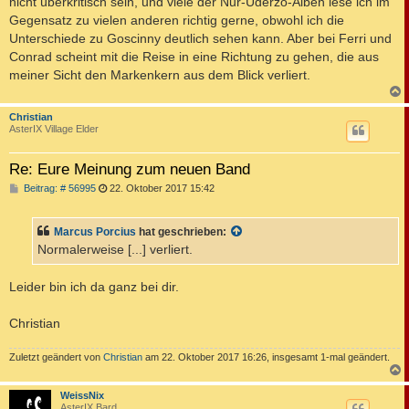
nicht überkritisch sein, und viele der Nur-Uderzo-Alben lese ich im
Gegensatz zu vielen anderen richtig gerne, obwohl ich die
Unterschiede zu Goscinny deutlich sehen kann. Aber bei Ferri und
Conrad scheint mit die Reise in eine Richtung zu gehen, die aus
meiner Sicht den Markenkern aus dem Blick verliert.
c
Christian
AsterIX Village Elder
Re: Eure Meinung zum neuen Band
B
Beitrag: # 56995
22. Oktober 2017 15:42
e
i
t
Marcus Porcius
hat geschrieben:
r
a
Normalerweise [...] verliert.
g
Leider bin ich da ganz bei dir.
Christian
Zuletzt geändert von
Christian
am 22. Oktober 2017 16:26, insgesamt 1-mal geändert.
c
WeissNix
AsterIX Bard