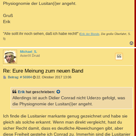
Physiognomie der Lusitan(i)er angeht.
Gruß
Erik
"Alle sollt ihr noch sehen, daß ich habe recht!"
(
Erik der Blonde
,
Die große Überfahrt
, S.
5)
c
Michael_S.
AsterIX Druid
Re: Eure Meinung zum neuen Band
B
Beitrag: # 56984
22. Oktober 2017 13:06
e
i
t
Erik
hat geschrieben:
r
a
Allerdings ist auch Didier Conrad nicht Uderzo gefolgt, was
g
die Physiognomie der Lusitan(i)er angeht.
Ich finde die Lusitanier markante genug gezeichnet und habe sie
gleich als solche erkannt. Wenn man direkt vergleicht, hast du
sicher Recht damit, dass es deutliche Abweichungen gibt, aber
diese Freiheit gestehe ich Conrad zu. Immerhin sind die Lusitanier