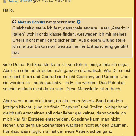
B
Beitrag: # 57007
22. Oktober 2017 18:06
e
i
Hallo,
t
r
a
Marcus Porcius
hat geschrieben:
g
Gleichzeitig stelle ich fest, dass viele andere Leser „Asterix in
Italien“ wohl richtig klasse finden, weswegen ich mir meines
Urteils nicht mehr ganz sicher bin. Aus diesem Grund stelle
ich mal zur Diskussion, was zu meiner Enttäuschung geführt
hat.
viele Deiner Kritikpunkte kann ich verstehen, einige teile ich sogar.
Aber ich sehe auch vieles nicht ganz so dramatisch. Wie Du selbst
schreibst: Ferri und Conrad sind nicht Goscinny und Uderzo. Und
sie werden es - auch qualitativ - m.E. nie werden. Das Potential
scheint einfach nicht da zu sein. Diese Messslatte ist zu hoch.
Aber wenn man mich fragt, ob ein neuer Asterix-Band auf dem
jetzigen Niveau (und ich finde "Papyrus" und "Italien" weitgehend
gleichauf) erscheinen soll oder lieber gar keiner, dann würde ich
mich klar für Ersteres entscheiden. Goscinny kann man nicht
klonen und gerniale Szenaristen wachsen nicht auf den Bäumen.
Für das, was möglich ist, ist der neue Asterix schon ganz