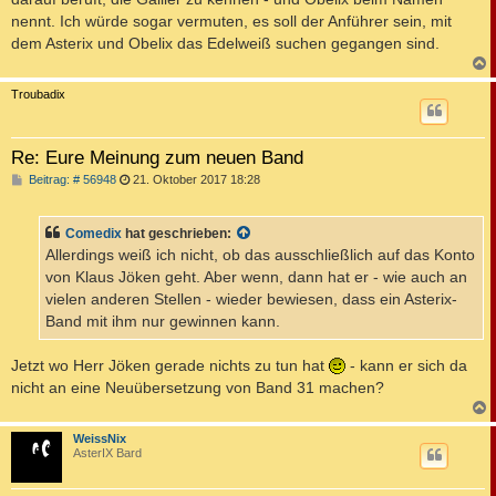
nennt. Ich würde sogar vermuten, es soll der Anführer sein, mit
dem Asterix und Obelix das Edelweiß suchen gegangen sind.
c
Troubadix
Re: Eure Meinung zum neuen Band
B
Beitrag: # 56948
21. Oktober 2017 18:28
e
i
t
Comedix
hat geschrieben:
r
a
Allerdings weiß ich nicht, ob das ausschließlich auf das Konto
g
von Klaus Jöken geht. Aber wenn, dann hat er - wie auch an
vielen anderen Stellen - wieder bewiesen, dass ein Asterix-
Band mit ihm nur gewinnen kann.
Jetzt wo Herr Jöken gerade nichts zu tun hat
- kann er sich da
nicht an eine Neuübersetzung von Band 31 machen?
c
WeissNix
AsterIX Bard