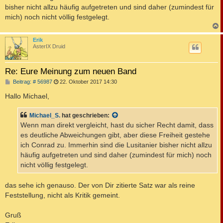
bisher nicht allzu häufig aufgetreten und sind daher (zumindest für
mich) noch nicht völlig festgelegt.
c
Erik
AsterIX Druid
Re: Eure Meinung zum neuen Band
B
Beitrag: # 56987
22. Oktober 2017 14:30
e
i
Hallo Michael,
t
r
a
Michael_S.
hat geschrieben:
g
Wenn man direkt vergleicht, hast du sicher Recht damit, dass
es deutliche Abweichungen gibt, aber diese Freiheit gestehe
ich Conrad zu. Immerhin sind die Lusitanier bisher nicht allzu
häufig aufgetreten und sind daher (zumindest für mich) noch
nicht völlig festgelegt.
das sehe ich genauso. Der von Dir zitierte Satz war als reine
Feststellung, nicht als Kritik gemeint.
Gruß