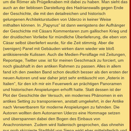
um die Römer als Prügelknaben mit dabei zu haben. Man sieht das
auch an der lieblosen Darstellung des Hadrianswalls gegen Ende
der Geschichte, die mit den detailreichen und historisch
gelungenen Architekturstudien von Uderzo in keiner Weise
mithalten können. In „Papyrus“ ist dann wenigstens der Aufhänger
der Geschichte mit Cäsars Kommentaren zum gallischen Krieg und
der druidischen Vorliebe für mündliche Überlieferung, die eben von
Cäsar selbst überliefert wurde, für die Zeit stimmig. Aber die
(wenigen) Panel mit Gebäuden wirken dann wieder wie bloß
antikisierende Kulissen. Auch die Medien-Persiflage mit Zeitungen,
Reportage, Twitter usw. ist für meinen Geschmack zu forciert, um
noch glaubhaft in den antiken Rahmen zu passen. Alles in allem
fand ich den zweiten Band schon deutlich besser als den ersten der
neuen Autoren und war daher jetzt sehr enttäuscht von „Asterix in
Italien“, für den ich mir ein Feuerwerk an prächtigen Panoramen
und historischen Anspielungen erhofft hatte. Statt dessen ist der
Plot der Geschichte der Versuch, ein modernes Phänomen in ein
antikes Setting zu transponieren, anstatt umgekehrt, in der Antike
nach Verwertbarem für moderne Anspielungen zu fahnden. Die
Autoren wollten dem Autonarren Uderzo eine Hommage setzen
und überspannen dabei den Bogen des Einbaus von
Anachronismen. Zudem wird Italienisch gesprochen, das ohnehin
nur grob skizzierte Stadtbild von Siena wirkt eher mittelalterlich und