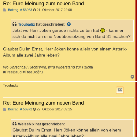
Re: Eure Meinung zum neuen Band
B
Beitrag: # 56963
21. Oktober 2017 22:08
e
i
t
Troubadix
hat geschrieben:
r
a
Jetzt wo Herr Jöken gerade nichts zu tun hat
- kann er
g
sich da nicht an eine Neuübersetzung von Band 31 machen?
Glaubst Du im Ernst, Herr Jöken könne allein von einem Asterix-
Album alle zwei Jahre leben?
Wo Unrecht zu Recht wird, wird Widerstand zur Pflicht!
#FreeBaud #FreeDoğru
c
Troubadix
Re: Eure Meinung zum neuen Band
B
Beitrag: # 56972
22. Oktober 2017 09:15
e
i
t
WeissNix hat geschrieben:
r
a
Glaubst Du im Ernst, Herr Jöken könne allein von einem
g
Asterix-Album alle zwei Jahre leben?