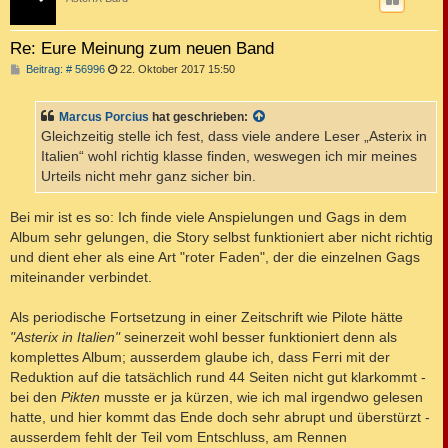
Re: Eure Meinung zum neuen Band
B
Beitrag: # 56996
22. Oktober 2017 15:50
e
i
t
Marcus Porcius
hat geschrieben:
r
a
Gleichzeitig stelle ich fest, dass viele andere Leser „Asterix in
g
Italien“ wohl richtig klasse finden, weswegen ich mir meines
Urteils nicht mehr ganz sicher bin.
Bei mir ist es so: Ich finde viele Anspielungen und Gags in dem
Album sehr gelungen, die Story selbst funktioniert aber nicht richtig
und dient eher als eine Art "roter Faden", der die einzelnen Gags
miteinander verbindet.
Als periodische Fortsetzung in einer Zeitschrift wie Pilote hätte
"Asterix in Italien"
seinerzeit wohl besser funktioniert denn als
komplettes Album; ausserdem glaube ich, dass Ferri mit der
Reduktion auf die tatsächlich rund 44 Seiten nicht gut klarkommt -
bei den
Pikten
musste er ja kürzen, wie ich mal irgendwo gelesen
hatte, und hier kommt das Ende doch sehr abrupt und überstürzt -
ausserdem fehlt der Teil vom Entschluss, am Rennen