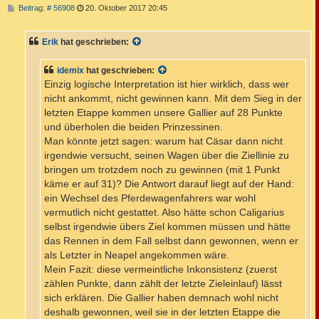
B
Beitrag: # 56908
20. Oktober 2017 20:45
e
i
t
Erik
hat geschrieben:
r
a
g
idemix
hat geschrieben:
Einzig logische Interpretation ist hier wirklich, dass wer
nicht ankommt, nicht gewinnen kann. Mit dem Sieg in der
letzten Etappe kommen unsere Gallier auf 28 Punkte
und überholen die beiden Prinzessinen.
Man könnte jetzt sagen: warum hat Cäsar dann nicht
irgendwie versucht, seinen Wagen über die Ziellinie zu
bringen um trotzdem noch zu gewinnen (mit 1 Punkt
käme er auf 31)? Die Antwort darauf liegt auf der Hand:
ein Wechsel des Pferdewagenfahrers war wohl
vermutlich nicht gestattet. Also hätte schon Caligarius
selbst irgendwie übers Ziel kommen müssen und hätte
das Rennen in dem Fall selbst dann gewonnen, wenn er
als Letzter in Neapel angekommen wäre.
Mein Fazit: diese vermeintliche Inkonsistenz (zuerst
zählen Punkte, dann zählt der letzte Zieleinlauf) lässt
sich erklären. Die Gallier haben demnach wohl nicht
deshalb gewonnen, weil sie in der letzten Etappe die