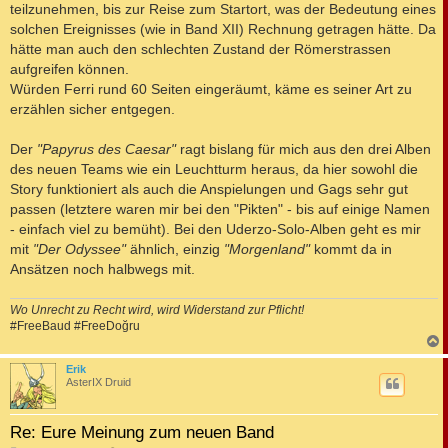
teilzunehmen, bis zur Reise zum Startort, was der Bedeutung eines
solchen Ereignisses (wie in Band XII) Rechnung getragen hätte. Da
hätte man auch den schlechten Zustand der Römerstrassen
aufgreifen können.
Würden Ferri rund 60 Seiten eingeräumt, käme es seiner Art zu
erzählen sicher entgegen.
Der
"Papyrus des Caesar"
ragt bislang für mich aus den drei Alben
des neuen Teams wie ein Leuchtturm heraus, da hier sowohl die
Story funktioniert als auch die Anspielungen und Gags sehr gut
passen (letztere waren mir bei den "Pikten" - bis auf einige Namen
- einfach viel zu bemüht). Bei den Uderzo-Solo-Alben geht es mir
mit
"Der Odyssee"
ähnlich, einzig
"Morgenland"
kommt da in
Ansätzen noch halbwegs mit.
Wo Unrecht zu Recht wird, wird Widerstand zur Pflicht!
#FreeBaud #FreeDoğru
c
Erik
AsterIX Druid
Re: Eure Meinung zum neuen Band