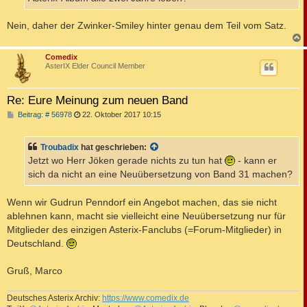
Nein, daher der Zwinker-Smiley hinter genau dem Teil vom Satz.
c
Comedix
AsterIX Elder Council Member
Re: Eure Meinung zum neuen Band
B
Beitrag: # 56978
22. Oktober 2017 10:15
e
i
t
Troubadix
hat geschrieben:
r
a
Jetzt wo Herr Jöken gerade nichts zu tun hat
- kann er
g
sich da nicht an eine Neuübersetzung von Band 31 machen?
Wenn wir Gudrun Penndorf ein Angebot machen, das sie nicht
ablehnen kann, macht sie vielleicht eine Neuübersetzung nur für
Mitglieder des einzigen Asterix-Fanclubs (=Forum-Mitglieder) in
Deutschland.
Gruß, Marco
Deutsches Asterix Archiv:
https://www.comedix.de