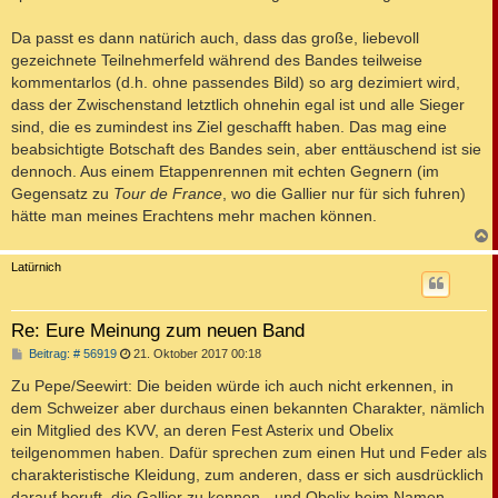
Da passt es dann natürich auch, dass das große, liebevoll
gezeichnete Teilnehmerfeld während des Bandes teilweise
kommentarlos (d.h. ohne passendes Bild) so arg dezimiert wird,
dass der Zwischenstand letztlich ohnehin egal ist und alle Sieger
sind, die es zumindest ins Ziel geschafft haben. Das mag eine
beabsichtigte Botschaft des Bandes sein, aber enttäuschend ist sie
dennoch. Aus einem Etappenrennen mit echten Gegnern (im
Gegensatz zu
Tour de France
, wo die Gallier nur für sich fuhren)
hätte man meines Erachtens mehr machen können.
c
Latürnich
Re: Eure Meinung zum neuen Band
B
Beitrag: # 56919
21. Oktober 2017 00:18
e
i
Zu Pepe/Seewirt: Die beiden würde ich auch nicht erkennen, in
t
dem Schweizer aber durchaus einen bekannten Charakter, nämlich
r
a
ein Mitglied des KVV, an deren Fest Asterix und Obelix
g
teilgenommen haben. Dafür sprechen zum einen Hut und Feder als
charakteristische Kleidung, zum anderen, dass er sich ausdrücklich
darauf beruft, die Gallier zu kennen - und Obelix beim Namen