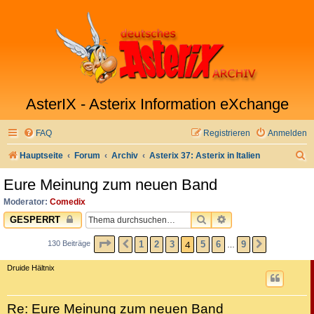
AsterIX - Asterix Information eXchange
FAQ
Registrieren
Anmelden
S
Hauptseite
Forum
Archiv
Asterix 37: Asterix in Italien
u
Eure Meinung zum neuen Band
c
Moderator:
Comedix
h
SUCHE
ERWEITERTE SUC
GESPERRT
e
SEITE
4
VON
9
4
1
2
3
5
6
9
130 Beiträge
VORHERIGE
NÄCHSTE
…
Druide Hältnix
Re: Eure Meinung zum neuen Band