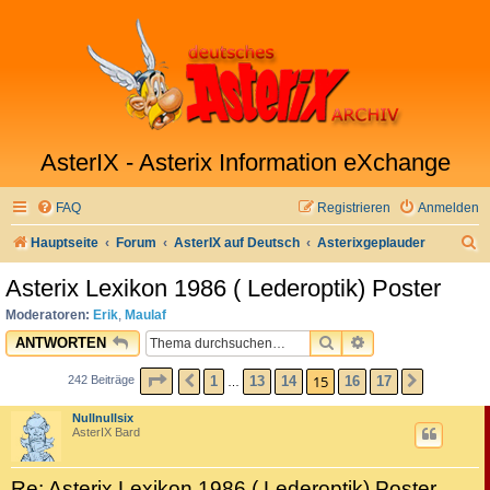
AsterIX - Asterix Information eXchange
FAQ
Registrieren
Anmelden
S
Hauptseite
Forum
AsterIX auf Deutsch
Asterixgeplauder
u
Asterix Lexikon 1986 ( Lederoptik) Poster
c
Moderatoren:
Erik
,
Maulaf
h
SUCHE
ERWEITERTE SU
ANTWORTEN
e
SEITE
15
VON
17
15
1
13
14
16
17
242 Beiträge
VORHERIGE
NÄCHST
…
Nullnullsix
AsterIX Bard
Re: Asterix Lexikon 1986 ( Lederoptik) Poster