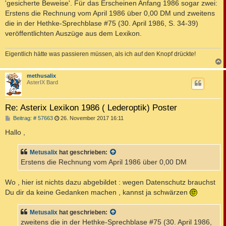
'gesicherte Beweise'. Für das Erscheinen Anfang 1986 sogar zwei:
Erstens die Rechnung vom April 1986 über 0,00 DM und zweitens
die in der Hethke-Sprechblase #75 (30. April 1986, S. 34-39)
veröffentlichten Auszüge aus dem Lexikon.
Eigentlich hätte was passieren müssen, als ich auf den Knopf drückte!
c
methusalix
AsterIX Bard
Re: Asterix Lexikon 1986 ( Lederoptik) Poster
B
Beitrag: # 57663
26. November 2017 16:11
e
i
Hallo ,
t
r
a
Metusalix
hat geschrieben:
g
Erstens die Rechnung vom April 1986 über 0,00 DM
Wo , hier ist nichts dazu abgebildet : wegen Datenschutz brauchst
Du dir da keine Gedanken machen , kannst ja schwärzen
Metusalix
hat geschrieben:
zweitens die in der Hethke-Sprechblase #75 (30. April 1986,