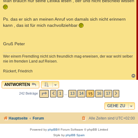
Man brauch nur seine Lexika lesen , der und nicht Bescheid wissen
Ps. das er sich an meinen Anruf von damals sich nicht erinnern
kann , das ist für mich nachvollziehbar
Gruß Peter
Wer einem Fremdling nicht sich freundlich mag erweisen, der war wohl selber
nie im fremden Land auf Reisen.
Rückert, Friedrich
c
ANTWORTEN
SEITE
15
VON
17
15
1
13
14
16
17
242 Beiträge
VORHERIGE
NÄCHST
…
GEHE ZU
Hauptseite
Forum
Alle Zeiten sind
UTC+02:00
Powered by
phpBB
® Forum Software © phpBB Limited
Style by
phpBB Spain