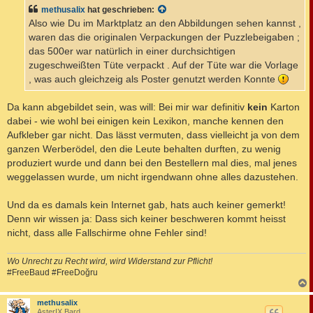
t
methusalix
hat geschrieben:
r
a
Also wie Du im Marktplatz an den Abbildungen sehen kannst ,
g
waren das die originalen Verpackungen der Puzzlebeigaben ;
das 500er war natürlich in einer durchsichtigen
zugeschweißten Tüte verpackt . Auf der Tüte war die Vorlage
, was auch gleichzeig als Poster genutzt werden Konnte
Da kann abgebildet sein, was will: Bei mir war definitiv
kein
Karton
dabei - wie wohl bei einigen kein Lexikon, manche kennen den
Aufkleber gar nicht. Das lässt vermuten, dass vielleicht ja von dem
ganzen Werberödel, den die Leute behalten durften, zu wenig
produziert wurde und dann bei den Bestellern mal dies, mal jenes
weggelassen wurde, um nicht irgendwann ohne alles dazustehen.
Und da es damals kein Internet gab, hats auch keiner gemerkt!
Denn wir wissen ja: Dass sich keiner beschweren kommt heisst
nicht, dass alle Fallschirme ohne Fehler sind!
Wo Unrecht zu Recht wird, wird Widerstand zur Pflicht!
#FreeBaud #FreeDoğru
c
methusalix
AsterIX Bard