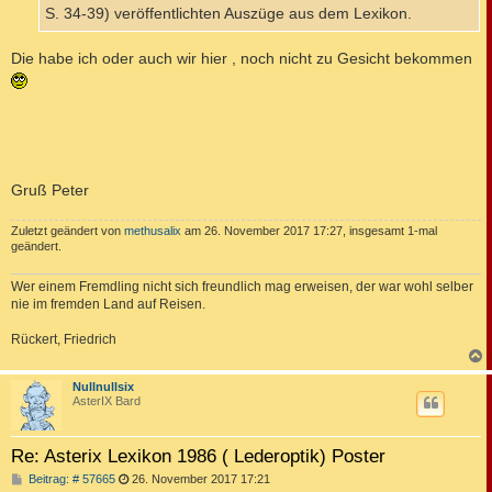
S. 34-39) veröffentlichten Auszüge aus dem Lexikon.
Die habe ich oder auch wir hier , noch nicht zu Gesicht bekommen
Gruß Peter
Zuletzt geändert von
methusalix
am 26. November 2017 17:27, insgesamt 1-mal
geändert.
Wer einem Fremdling nicht sich freundlich mag erweisen, der war wohl selber
nie im fremden Land auf Reisen.
Rückert, Friedrich
c
Nullnullsix
AsterIX Bard
Re: Asterix Lexikon 1986 ( Lederoptik) Poster
B
Beitrag: # 57665
26. November 2017 17:21
e