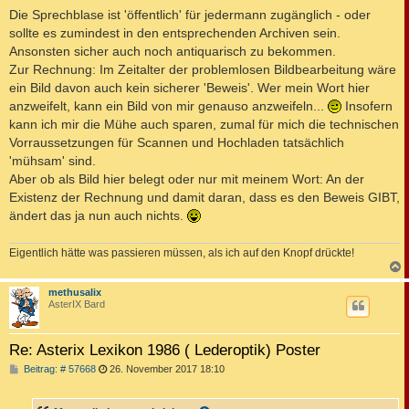
i
Die Sprechblase ist 'öffentlich' für jedermann zugänglich - oder
t
sollte es zumindest in den entsprechenden Archiven sein.
r
a
Ansonsten sicher auch noch antiquarisch zu bekommen.
g
Zur Rechnung: Im Zeitalter der problemlosen Bildbearbeitung wäre
ein Bild davon auch kein sicherer 'Beweis'. Wer mein Wort hier
anzweifelt, kann ein Bild von mir genauso anzweifeln...
Insofern
kann ich mir die Mühe auch sparen, zumal für mich die technischen
Vorraussetzungen für Scannen und Hochladen tatsächlich
'mühsam' sind.
Aber ob als Bild hier belegt oder nur mit meinem Wort: An der
Existenz der Rechnung und damit daran, dass es den Beweis GIBT,
ändert das ja nun auch nichts.
Eigentlich hätte was passieren müssen, als ich auf den Knopf drückte!
c
methusalix
AsterIX Bard
Re: Asterix Lexikon 1986 ( Lederoptik) Poster
B
Beitrag: # 57668
26. November 2017 18:10
e
i
t