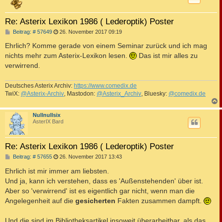
Re: Asterix Lexikon 1986 ( Lederoptik) Poster
B
Beitrag: # 57649
26. November 2017 09:19
e
i
Ehrlich? Komme gerade von einem Seminar zurück und ich mag
t
nichts mehr zum Asterix-Lexikon lesen.
Das ist mir alles zu
r
a
verwirrend.
g
Deutsches Asterix Archiv:
https://www.comedix.de
TwiX:
@Asterix-Archiv
, Mastodon:
@Asterix_Archiv
, Bluesky:
@comedix.de
c
Nullnullsix
AsterIX Bard
Re: Asterix Lexikon 1986 ( Lederoptik) Poster
B
Beitrag: # 57655
26. November 2017 13:43
e
i
Ehrlich ist mir immer am liebsten.
t
Und ja, kann ich verstehen, dass es 'Außenstehenden' über ist.
r
a
Aber so 'verwirrend' ist es eigentlich gar nicht, wenn man die
g
Angelegenheit auf die
gesicherten
Fakten zusammen dampft.
Und die sind im Bibliotheksartikel insoweit überarbeitbar, als das