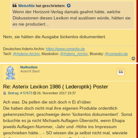
t
WeissNix
hat geschrieben:
r
a
Wenn der Horizont-Verlag damals geahnt hätte, welche
g
Diskussionen dieses Lexikon mal auslösen würde, hätten sie
es nie produziert...
Nein, sie hätten die Ausgabe lückenlos dokumentiert.
Deutsches Asterix Archiv:
https://www.comedix.de
TwiX:
@Asterix-Archiv
, Mastodon:
@Asterix_Archiv
, Bluesky:
@comedix.de
c
Nullnullsix
AsterIX Bard
Re: Asterix Lexikon 1986 ( Lederoptik) Poster
B
Beitrag: # 57673
26. November 2017 19:37
e
i
Ach was. Da pellen die sich doch n Ei d'rüber.
t
Die haben doch nicht mal ihre eigenen Produkte ordentlich
r
a
gekennzeichnet, geschweige denn 'lückenlos dokumentiert'. Sonst
g
bräuchte es ja nicht Michaels Auflagen-Übersicht, wenn Ehapa
jeweils Auflagen-Nummer, -Jahr und -Höhe ins Impressum
geschrieben hätte... - SO wissen die ja selbst nicht mal, wieviele