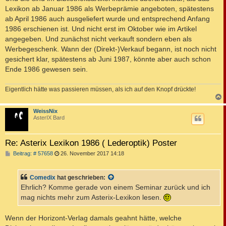
Lexikon ab Januar 1986 als Werbeprämie angeboten, spätestens
ab April 1986 auch ausgeliefert wurde und entsprechend Anfang
1986 erschienen ist. Und nicht erst im Oktober wie im Artikel
angegeben. Und zunächst nicht verkauft sondern eben als
Werbegeschenk. Wann der (Direkt-)Verkauf begann, ist noch nicht
gesichert klar, spätestens ab Juni 1987, könnte aber auch schon
Ende 1986 gewesen sein.
Eigentlich hätte was passieren müssen, als ich auf den Knopf drückte!
c
WeissNix
AsterIX Bard
Re: Asterix Lexikon 1986 ( Lederoptik) Poster
B
Beitrag: # 57658
26. November 2017 14:18
e
i
t
Comedix
hat geschrieben:
r
a
Ehrlich? Komme gerade von einem Seminar zurück und ich
g
mag nichts mehr zum Asterix-Lexikon lesen.
Wenn der Horizont-Verlag damals geahnt hätte, welche