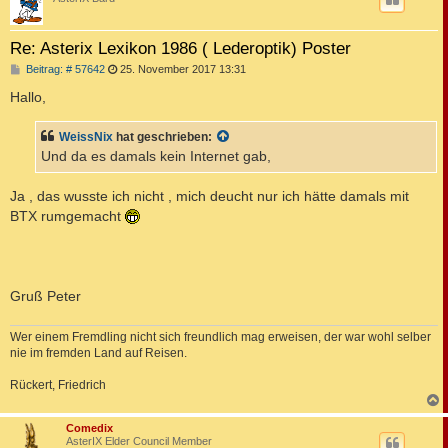
Re: Asterix Lexikon 1986 ( Lederoptik) Poster
B
Beitrag: # 57642
25. November 2017 13:31
e
i
Hallo,
t
r
a
WeissNix
hat geschrieben:
g
Und da es damals kein Internet gab,
Ja , das wusste ich nicht , mich deucht nur ich hätte damals mit
BTX rumgemacht
Gruß Peter
Wer einem Fremdling nicht sich freundlich mag erweisen, der war wohl selber
nie im fremden Land auf Reisen.
Rückert, Friedrich
c
Comedix
AsterIX Elder Council Member