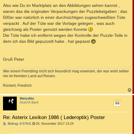
Also wie Du im Marktplatz an den Abbildungen sehen kannst ,
waren das die originalen Verpackungen der Puzzlebeigaben ; das
500er war natürlich in einer durchsichtigen zugeschweißten Tüte
verpackt . Auf der Tüte war die Vorlage gelegen , was auch
gleichzeig als Poster genutzt werden Konnte
Die Tüte habe ich entfernt wegen der Kontrolle der Puzzle-Teile in
dem ich das Bild gepuzzelt habe , hat gepasst
Gruß Peter
Wer einem Fremdling nicht sich freundlich mag erweisen, der war wohl selber
nie im fremden Land auf Reisen.
Rückert, Friedrich
c
WeissNix
AsterIX Bard
Re: Asterix Lexikon 1986 ( Lederoptik) Poster
B
Beitrag: # 57641
25. November 2017 13:24
e
i