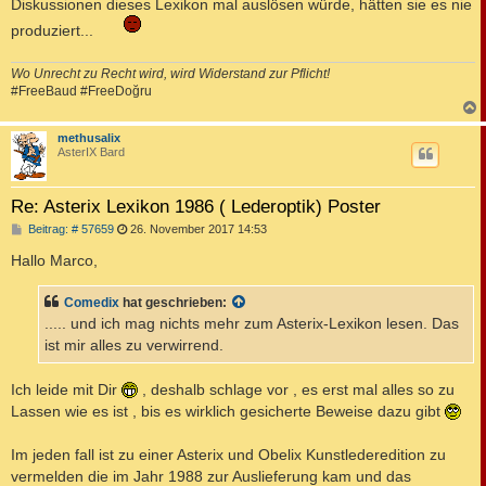
Diskussionen dieses Lexikon mal auslösen würde, hätten sie es nie
produziert...
Wo Unrecht zu Recht wird, wird Widerstand zur Pflicht!
#FreeBaud #FreeDoğru
c
methusalix
AsterIX Bard
Re: Asterix Lexikon 1986 ( Lederoptik) Poster
B
Beitrag: # 57659
26. November 2017 14:53
e
i
Hallo Marco,
t
r
a
Comedix
hat geschrieben:
g
..... und ich mag nichts mehr zum Asterix-Lexikon lesen. Das
ist mir alles zu verwirrend.
Ich leide mit Dir
, deshalb schlage vor , es erst mal alles so zu
Lassen wie es ist , bis es wirklich gesicherte Beweise dazu gibt
Im jeden fall ist zu einer Asterix und Obelix Kunstlederedition zu
vermelden die im Jahr 1988 zur Auslieferung kam und das