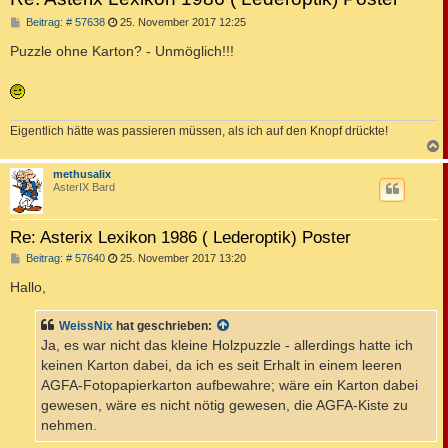
B
Beitrag: # 57638
25. November 2017 12:25
e
i
Puzzle ohne Karton? - Unmöglich!!!
t
r
a
g
Eigentlich hätte was passieren müssen, als ich auf den Knopf drückte!
c
methusalix
AsterIX Bard
Re: Asterix Lexikon 1986 ( Lederoptik) Poster
B
Beitrag: # 57640
25. November 2017 13:20
e
i
Hallo,
t
r
a
WeissNix
hat geschrieben:
g
Ja, es war nicht das kleine Holzpuzzle - allerdings hatte ich
keinen Karton dabei, da ich es seit Erhalt in einem leeren
AGFA-Fotopapierkarton aufbewahre; wäre ein Karton dabei
gewesen, wäre es nicht nötig gewesen, die AGFA-Kiste zu
nehmen.