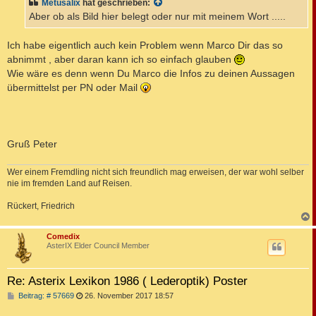
Metusalix
hat geschrieben:
r
a
Aber ob als Bild hier belegt oder nur mit meinem Wort .....
g
Ich habe eigentlich auch kein Problem wenn Marco Dir das so
abnimmt , aber daran kann ich so einfach glauben
Wie wäre es denn wenn Du Marco die Infos zu deinen Aussagen
übermittelst per PN oder Mail
Gruß Peter
Wer einem Fremdling nicht sich freundlich mag erweisen, der war wohl selber
nie im fremden Land auf Reisen.
Rückert, Friedrich
c
Comedix
AsterIX Elder Council Member
Re: Asterix Lexikon 1986 ( Lederoptik) Poster
B
Beitrag: # 57669
26. November 2017 18:57
e
i