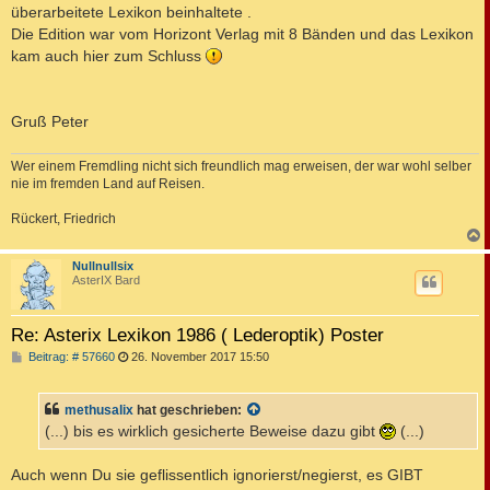
überarbeitete Lexikon beinhaltete .
Die Edition war vom Horizont Verlag mit 8 Bänden und das Lexikon
kam auch hier zum Schluss
Gruß Peter
Wer einem Fremdling nicht sich freundlich mag erweisen, der war wohl selber
nie im fremden Land auf Reisen.
Rückert, Friedrich
c
Nullnullsix
AsterIX Bard
Re: Asterix Lexikon 1986 ( Lederoptik) Poster
B
Beitrag: # 57660
26. November 2017 15:50
e
i
t
methusalix
hat geschrieben:
r
a
(...) bis es wirklich gesicherte Beweise dazu gibt
(...)
g
Auch wenn Du sie geflissentlich ignorierst/negierst, es GIBT