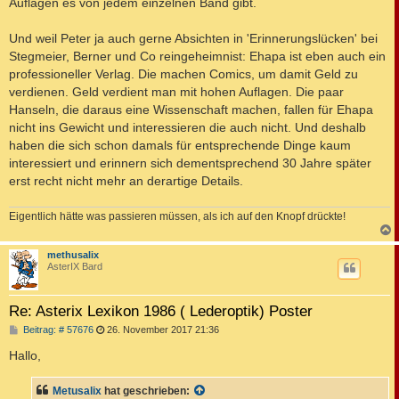
Auflagen es von jedem einzelnen Band gibt.
Und weil Peter ja auch gerne Absichten in 'Erinnerungslücken' bei
Stegmeier, Berner und Co reingeheimnist: Ehapa ist eben auch ein
professioneller Verlag. Die machen Comics, um damit Geld zu
verdienen. Geld verdient man mit hohen Auflagen. Die paar
Hanseln, die daraus eine Wissenschaft machen, fallen für Ehapa
nicht ins Gewicht und interessieren die auch nicht. Und deshalb
haben die sich schon damals für entsprechende Dinge kaum
interessiert und erinnern sich dementsprechend 30 Jahre später
erst recht nicht mehr an derartige Details.
Eigentlich hätte was passieren müssen, als ich auf den Knopf drückte!
c
methusalix
AsterIX Bard
Re: Asterix Lexikon 1986 ( Lederoptik) Poster
B
Beitrag: # 57676
26. November 2017 21:36
e
i
Hallo,
t
r
a
Metusalix
hat geschrieben:
g