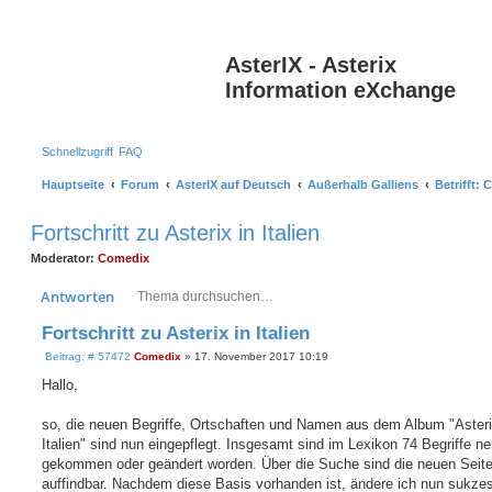
AsterIX - Asterix
Information eXchange
Schnellzugriff
FAQ
Hauptseite
Forum
AsterIX auf Deutsch
Außerhalb Galliens
Betrifft:
Fortschritt zu Asterix in Italien
Moderator:
Comedix
Suche
Erweiterte Suche
Antworten
Fortschritt zu Asterix in Italien
B
Beitrag: # 57472
Comedix
»
17. November 2017 10:19
e
i
Hallo,
t
r
a
so, die neuen Begriffe, Ortschaften und Namen aus dem Album "Asteri
g
Italien" sind nun eingepflegt. Insgesamt sind im Lexikon 74 Begriffe n
gekommen oder geändert worden. Über die Suche sind die neuen Seit
auffindbar. Nachdem diese Basis vorhanden ist, ändere ich nun sukzes