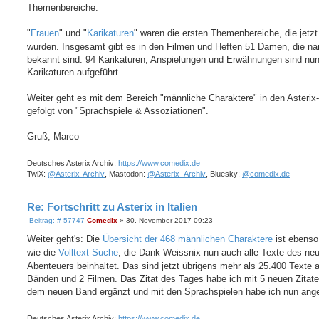
Themenbereiche.
"
Frauen
" und "
Karikaturen
" waren die ersten Themenbereiche, die jetzt
wurden. Insgesamt gibt es in den Filmen und Heften 51 Damen, die na
bekannt sind. 94 Karikaturen, Anspielungen und Erwähnungen sind nun
Karikaturen aufgeführt.
Weiter geht es mit dem Bereich "männliche Charaktere" in den Asterix
gefolgt von "Sprachspiele & Assoziationen".
Gruß, Marco
Deutsches Asterix Archiv:
https://www.comedix.de
TwiX:
@Asterix-Archiv
, Mastodon:
@Asterix_Archiv
, Bluesky:
@comedix.de
Re: Fortschritt zu Asterix in Italien
B
Beitrag: # 57747
Comedix
»
30. November 2017 09:23
e
i
Weiter geht's: Die
Übersicht der 468 männlichen Charaktere
ist ebenso
t
wie die
Volltext-Suche
, die Dank Weissnix nun auch alle Texte des ne
r
a
Abenteuers beinhaltet. Das sind jetzt übrigens mehr als 25.400 Texte 
g
Bänden und 2 Filmen. Das Zitat des Tages habe ich mit 5 neuen Zitat
dem neuen Band ergänzt und mit den Sprachspielen habe ich nun ang
Deutsches Asterix Archiv:
https://www.comedix.de