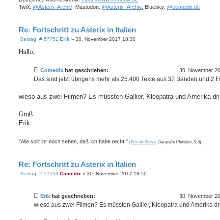
TwiX:
@Asterix-Archiv
, Mastodon:
@Asterix_Archiv
, Bluesky:
@comedix.de
Re: Fortschritt zu Asterix in Italien
B
Beitrag: # 57751
Erik
»
30. November 2017 18:30
e
i
Hallo,
t
r
a
Comedix
hat geschrieben:
30. November 20
g
Das sind jetzt übrigens mehr als 25.400 Texte aus 37 Bänden und 2 F
wieso aus zwei Filmen? Es müssten Gallier, Kleopatra und Amerika dri
Gruß
Erik
"Alle sollt ihr noch sehen, daß ich habe recht!"
(
Erik der Blonde
,
Die große Überfahrt
, S. 5)
Re: Fortschritt zu Asterix in Italien
B
Beitrag: # 57753
Comedix
»
30. November 2017 18:50
e
i
t
Erik
hat geschrieben:
30. November 20
r
a
wieso aus zwei Filmen? Es müssten Gallier, Kleopatra und Amerika dri
g