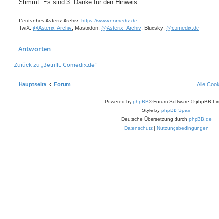
Stimmt. Es sind 3. Danke für den Hinweis.
Deutsches Asterix Archiv:
https://www.comedix.de
TwiX:
@Asterix-Archiv
, Mastodon:
@Asterix_Archiv
, Bluesky:
@comedix.de
Antworten
Zurück zu „Betrifft: Comedix.de“
Hauptseite
Forum
Alle Coo
Powered by
phpBB
® Forum Software © phpBB Lim
Style by
phpBB Spain
Deutsche Übersetzung durch
phpBB.de
Datenschutz
|
Nutzungsbedingungen