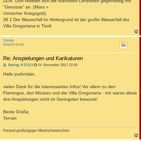
DDR. Dort redeten sich die Marxisten-Leninisten gegenseitig mit
"Genosse" an. (Mars =
römischer Kriegsgott).
36 2 Der Wasserfall im Hintergrund ist der große Wasserfall der
Villa Gregoriana in Tivoli
c
Terraix
AsterIX Druid
Re: Anspielungen und Karikaturen
B
Beitrag: # 57613
24. November 2017 22:00
e
i
Hallo jouhmään,
t
r
a
vielen Dank für die interessanten Infos! Vor allem zu den
g
Flamingos, den Mücken und der Villa Gregoriana - mir waren diese
drei Anspielungen nicht im Geringsten bewusst!
Beste Grüße,
Terraix
Freund großzügiger Meerschweinchen