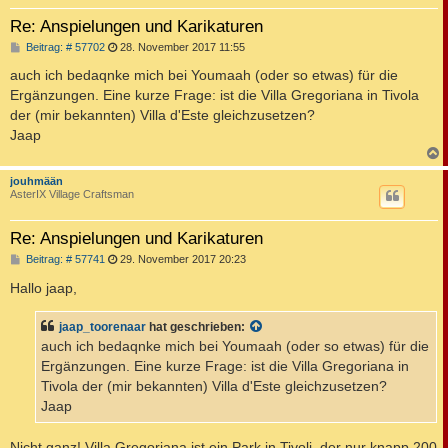
Re: Anspielungen und Karikaturen
B
Beitrag: # 57702
28. November 2017 11:55
e
i
auch ich bedaqnke mich bei Youmaah (oder so etwas) für die
t
Ergänzungen. Eine kurze Frage: ist die Villa Gregoriana in Tivola
r
a
der (mir bekannten) Villa d'Este gleichzusetzen?
g
Jaap
c
jouhmään
AsterIX Village Craftsman
Re: Anspielungen und Karikaturen
B
Beitrag: # 57741
29. November 2017 20:23
e
i
Hallo jaap,
t
r
a
jaap_toorenaar
hat geschrieben:
g
auch ich bedaqnke mich bei Youmaah (oder so etwas) für die
Ergänzungen. Eine kurze Frage: ist die Villa Gregoriana in
Tivola der (mir bekannten) Villa d'Este gleichzusetzen?
Jaap
Nicht ganz! Villa Gregoriana ist ein Park in Tivoli, der nur knapp 200