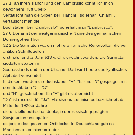
27 1 "an ihren Tianchi und den Cambruslo könnt' ich mich
gewöhnen!" ruft Obelix.
Vertauscht man die Silben bei "Tianchi", so erhält "Chianti",
vertauscht man die
Buchstaben bei "Cambruslo", so erhält man "Lambrusco".
27 6 Donar ist der westgermanische Name des germanischen
Donnergottes Thor
32 2 Die Sarmaten waren mehrere iranische Reitervölker, die von
antiken Schriftquellen
erstmals für das Jahr 513 v. Chr. erwähnt werden. Die Sarmaten
siedelten später im
Südrusslands und in der Ukraine. Dort wird heute das kyrillisches
Alphabet verwendet.
In diesem werden die Buchstaben "R", "E" und "N" gespiegelt mit
den Buchtaben "Я", "Э"
und "И", geschrieben. Ein "F" gibt es aber nicht.
"Da" ist russisch für "Ja". Marxismus-Leninismus bezeichnet ab
Mitte der 1920er-Jahre
die offizielle politische Ideologie der russisch geprägten
Sowjetunion und später
diejenige des gesamten Ostblocks. In Deutschland gab es
Marxismus-Leninismus in der