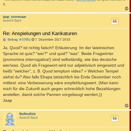
5)
c
jaap_toorenaar
AsterIX Bard
Re: Anspielungen und Karikaturen
B
Beitrag: # 57851
7. Dezember 2017 19:53
e
i
Ja, Quod? ist richtig falsch!! Erläuterung: Im der lateinischen
t
Sprache ist quis? "wer?" und quid? "was". Beide Fragwörter
r
a
(pronomina interrogativa!) sind selbständig, wie das deutsche
g
wer/was. Quod als Fragewort wird nur adjektivisch eingesetzt und
heißt "welcher", z. B. Quod templum vides? = Welchen Tempel
siehst du? Also falls Ehapa tatsächlich bis Ende Dezember noch
mitliest: eine Verbesserung wäre empfehlungswert. (Man kann
mich für die Zukunft auch gegen schrecklich hohe Bezahlungen
anstellen, damit solche Pannen vorgebeugt werden;))
Jaap
c
Nullnullsix
AsterIX Bard