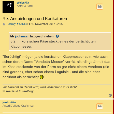
c
WeissNix
AsterIX Bard
Re: Anspielungen und Karikaturen
B
Beitrag: # 57614
24. November 2017 22:05
e
i
t
jouhmään
hat geschrieben:
r
a
5 2 Im korsischen Käse steckt eines der berüchtigten
g
Klappmesser.
"Berüchtigt" mögen ja die korsischen Klappmesser sein, wie auch
schon deren Name "Vendetta-Messer" verrät; allerdings ähnelt das
im Käse steckende von der Form so gar nicht einem Vendetta (die
sind gerade), eher schon einem Laguiole - und die sind eher
berühmt als berüchtigt
Wo Unrecht zu Recht wird, wird Widerstand zur Pflicht!
#FreeBaud #FreeDoğru
c
jouhmään
AsterIX Village Craftsman