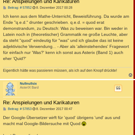
Re: Anspielungen und Karikaturen
B
Beitrag: # 57852
8. Dezember 2017 00:28
e
i
Ich kenn aus dem Mathe-Unterricht, Beweisführung. Da wurde am
t
Ende "q.e.d." drunter geschrieben. q.e.d. = quod erat
r
a
demonstrandum, zu Deutsch: Was zu beweisen war. Bin weder in
g
Latein noch in (theoretischer) Grammatik ne große Leuchte, aber
da steht "quod" eindeutig für "was" und ich glaube das ist keine
adjektivische Verwendung... - Aber als 'alleinstehendes' Fragewort
für einfach nur 'Was?' kenn ich sonst aus Asterix (Band 1) auch
eher 'Quid?'
Eigentlich hätte was passieren müssen, als ich auf den Knopf drückte!
c
Nullnullsix
AsterIX Bard
Re: Anspielungen und Karikaturen
B
Beitrag: # 57853
8. Dezember 2017 00:47
e
i
Der Google-Übersetzer wirft für 'quod' übrigens 'und' aus und
t
macht mal Google-Bildersuche mit Quod
r
a
g