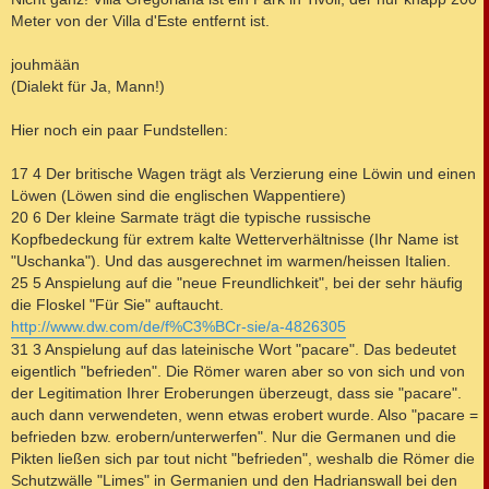
Meter von der Villa d'Este entfernt ist.
jouhmään
(Dialekt für Ja, Mann!)
Hier noch ein paar Fundstellen:
17 4 Der britische Wagen trägt als Verzierung eine Löwin und einen
Löwen (Löwen sind die englischen Wappentiere)
20 6 Der kleine Sarmate trägt die typische russische
Kopfbedeckung für extrem kalte Wetterverhältnisse (Ihr Name ist
"Uschanka"). Und das ausgerechnet im warmen/heissen Italien.
25 5 Anspielung auf die "neue Freundlichkeit", bei der sehr häufig
die Floskel "Für Sie" auftaucht.
http://www.dw.com/de/f%C3%BCr-sie/a-4826305
31 3 Anspielung auf das lateinische Wort "pacare". Das bedeutet
eigentlich "befrieden". Die Römer waren aber so von sich und von
der Legitimation Ihrer Eroberungen überzeugt, dass sie "pacare".
auch dann verwendeten, wenn etwas erobert wurde. Also "pacare =
befrieden bzw. erobern/unterwerfen". Nur die Germanen und die
Pikten ließen sich par tout nicht "befrieden", weshalb die Römer die
Schutzwälle "Limes" in Germanien und den Hadrianswall bei den