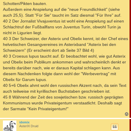
Schotten/Pikten bauten.
Außerdem eine Anspielung auf die "neue Freundlichkeit" (siehe
auch 25,5). Statt "Für Sie" taucht im Satz diesmal "Für Ihre" auf.
40 2 Der Jornalist Vivajuventus ist wohl eine Anspielung auf einen
Schlachtruf der Fußballfans von Juventus Turin, obwohl Turin ja
nicht in Ligurien liegt.
40 3 Der Schweizer, der Asterix und Obelix kennt, ist der Chef eines
helvetischen Gesangvereines im Asterixband "Asterix bei den
Schweizern" (Er erscheint dort ab Seite 37 Bild 4)
40 3 Croesus lupus taucht auf. Er beobachtet wohl, wie gut Asterix
und Obelix beim Publikum ankommen und wahrscheinlich denkt er
bereits darüber nach, wie er daraus Kapital schlagen kann. Aus
diesem Nachdenken folgte dann wohl der "Werbevertrag" mit
Obelix für Garum lupus.
40 5+6 Obelix ahmt wohl den russischen Akzent nach, da sein Text
auch teilweise mit kyrillischen Buchstaben geschrieben ist.
45 8 Während der Zeit des sowjetischen bzw. russisch geprägten
Kommunismus wurde Privateigentum verstaatlicht. Deshalb sagt
der Sarmate "Kein Privateigentum!"
c
idemix
AsterIX Druid