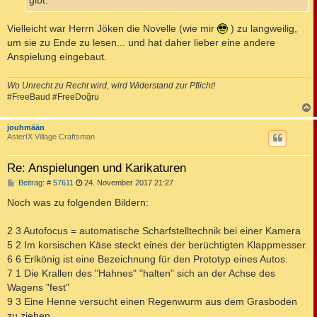
gibt.
Vielleicht war Herrn Jöken die Novelle (wie mir
) zu langweilig,
um sie zu Ende zu lesen... und hat daher lieber eine andere
Anspielung eingebaut.
Wo Unrecht zu Recht wird, wird Widerstand zur Pflicht!
#FreeBaud #FreeDoğru
c
jouhmään
AsterIX Village Craftsman
Re: Anspielungen und Karikaturen
B
Beitrag: # 57611
24. November 2017 21:27
e
i
Noch was zu folgenden Bildern:
t
r
a
2 3 Autofocus = automatische Scharfstelltechnik bei einer Kamera
g
5 2 Im korsischen Käse steckt eines der berüchtigten Klappmesser.
6 6 Erlkönig ist eine Bezeichnung für den Prototyp eines Autos.
7 1 Die Krallen des "Hahnes" "halten" sich an der Achse des
Wagens "fest"
9 3 Eine Henne versucht einen Regenwurm aus dem Grasboden
zu ziehen