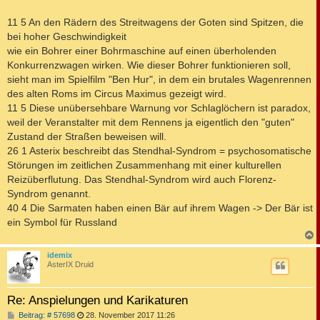
11 5 An den Rädern des Streitwagens der Goten sind Spitzen, die
bei hoher Geschwindigkeit
wie ein Bohrer einer Bohrmaschine auf einen überholenden
Konkurrenzwagen wirken. Wie dieser Bohrer funktionieren soll,
sieht man im Spielfilm "Ben Hur", in dem ein brutales Wagenrennen
des alten Roms im Circus Maximus gezeigt wird.
11 5 Diese unübersehbare Warnung vor Schlaglöchern ist paradox,
weil der Veranstalter mit dem Rennens ja eigentlich den "guten"
Zustand der Straßen beweisen will.
26 1 Asterix beschreibt das Stendhal-Syndrom = psychosomatische
Störungen im zeitlichen Zusammenhang mit einer kulturellen
Reizüberflutung. Das Stendhal-Syndrom wird auch Florenz-
Syndrom genannt.
40 4 Die Sarmaten haben einen Bär auf ihrem Wagen -> Der Bär ist
ein Symbol für Russland
c
idemix
AsterIX Druid
Re: Anspielungen und Karikaturen
B
Beitrag: # 57698
28. November 2017 11:26