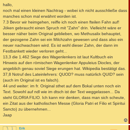
i
hallo,
t
noch mal einen kleinen Nachtrag - wobei ich nicht ausschließe dass
r
a
manches schon mal erwähnt worden ist.
g
7.3 Bevor wir heimgehen, reiffe ich noch einen fteilen Fahn auf!
Jöken gebraucht einen Spruch mit "Zahn" drin. Vielleicht wäre er
besser näher beim Original geblieben, wo Methusalix behauptet,
der gezogene Zahn sei ein Milchzahn gewesen und dass also ein
neuer nachwachsen wird. Es ist wohl dieser Zahn, der dann im
Festbankett wieder verloren geht...
13,3 die 1.462 Siege des Wagenlenkers ist laut Kultbuch ein
Hinweis auf den römischen Wagenlenker Appuleius Diocles, der
angeblich genau soviel Siege erungen hat. Wikipedia bestätigt das.
37,8 Notruf des Lateinlehrers: QUOD? muss natürlich QUID? sein
(auch im Original ist es falsch).
44 und weiter: im fr. Original sthet auf dem Bokal unten noch ein
Text. Sowohl auf ndl wie im dtsch ist der Text weggelassen... Da
steht GLORIA FILIO. Ich kann mir denken, dass man sich scheute,
ein Zitat aus der katholischen Messe (Gloria Patri et Filio et Spiritui
Sancto) zu übernehmen...
Jaap
c
Erik