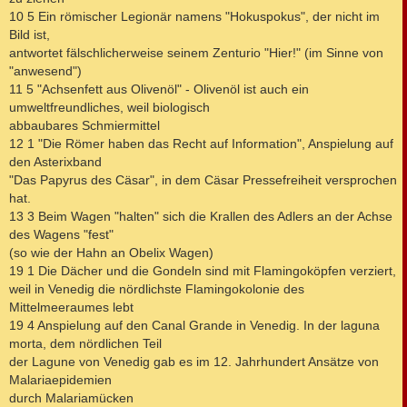
10 5 Ein römischer Legionär namens "Hokuspokus", der nicht im
Bild ist,
antwortet fälschlicherweise seinem Zenturio "Hier!" (im Sinne von
"anwesend")
11 5 "Achsenfett aus Olivenöl" - Olivenöl ist auch ein
umweltfreundliches, weil biologisch
abbaubares Schmiermittel
12 1 "Die Römer haben das Recht auf Information", Anspielung auf
den Asterixband
"Das Papyrus des Cäsar", in dem Cäsar Pressefreiheit versprochen
hat.
13 3 Beim Wagen "halten" sich die Krallen des Adlers an der Achse
des Wagens "fest"
(so wie der Hahn an Obelix Wagen)
19 1 Die Dächer und die Gondeln sind mit Flamingoköpfen verziert,
weil in Venedig die nördlichste Flamingokolonie des
Mittelmeeraumes lebt
19 4 Anspielung auf den Canal Grande in Venedig. In der laguna
morta, dem nördlichen Teil
der Lagune von Venedig gab es im 12. Jahrhundert Ansätze von
Malariaepidemien
durch Malariamücken