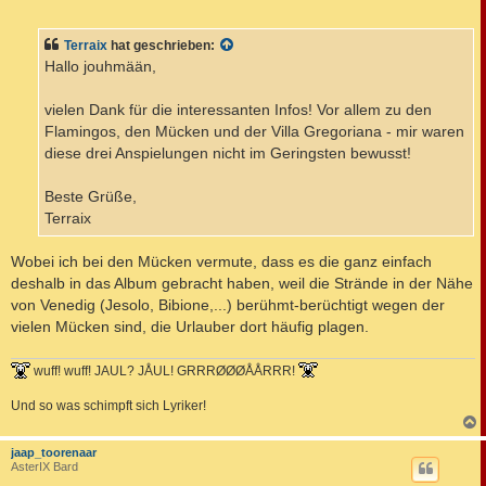
e
i
t
Terraix
hat geschrieben:
r
a
Hallo jouhmään,
g
vielen Dank für die interessanten Infos! Vor allem zu den
Flamingos, den Mücken und der Villa Gregoriana - mir waren
diese drei Anspielungen nicht im Geringsten bewusst!
Beste Grüße,
Terraix
Wobei ich bei den Mücken vermute, dass es die ganz einfach
deshalb in das Album gebracht haben, weil die Strände in der Nähe
von Venedig (Jesolo, Bibione,...) berühmt-berüchtigt wegen der
vielen Mücken sind, die Urlauber dort häufig plagen.
wuff! wuff! JAUL? JÅUL! GRRRØØØÅÅRRR!
Und so was schimpft sich Lyriker!
c
jaap_toorenaar
AsterIX Bard