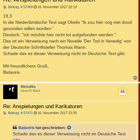
B
Beitrag: # 57469
16. November 2017 22:13
e
i
19,3
t
In die Niederländische Text sagt Obelix “Ik zou hier nog niet dood
r
a
gevonden willen worden.”
g
Deutsch: "Ich möchte hier nicht tot aufgefunden werden."
Das ist ein Verweisung nach ein Novelle ‘Der Tod in Venedig‘ von
der Deutsche Schriftsteller Thomas Mann.
Schade das es dieser Verweisung nicht im Deutsche Text gibt.
Mit freundlichem Gruß,
Batavirix
c
WeissNix
AsterIX Bard
Re: Anspielungen und Karikaturen
B
Beitrag: # 57471
16. November 2017 23:35
e
i
t
Batavirix
hat geschrieben:
r
a
Schade das es dieser Verweisung nicht im Deutsche Text
g