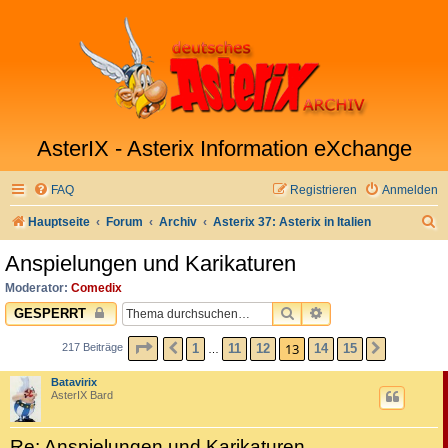
AsterIX - Asterix Information eXchange
FAQ
Registrieren
Anmelden
S
Hauptseite
Forum
Archiv
Asterix 37: Asterix in Italien
u
Anspielungen und Karikaturen
c
Moderator:
Comedix
h
SUCHE
ERWEITERTE SUC
GESPERRT
e
SEITE
13
VON
15
13
1
11
12
14
15
217 Beiträge
VORHERIGE
NÄCHST
…
Batavirix
AsterIX Bard
Re: Anspielungen und Karikaturen