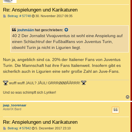
Re: Anspielungen und Karikaturen
B
Beitrag: # 57748
30. November 2017 09:35
e
i
t
jouhmään
hat geschrieben:
r
a
40 2 Der Jornalist Vivajuventus ist wohl eine Anspielung auf
g
einen Schlachtruf der Fußballfans von Juventus Turin,
obwohl Turin ja nicht in Ligurien liegt.
Nun ja, angeblich sind ca. 20% der Italiener Fans von Juventus
Turin. Die Mannschaft hat ihre Fans Italienweit. Insofern gibt es
sicherlich auch in Ligurien eine sehr große Zahl an Juve-Fans.
wuff! wuff! JAUL? JÅUL! GRRRØØØÅÅRRR!
Und so was schimpft sich Lyriker!
c
jaap_toorenaar
AsterIX Bard
Re: Anspielungen und Karikaturen
B
Beitrag: # 57842
5. Dezember 2017 23:10
e