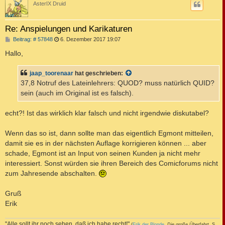
AsterIX Druid
Re: Anspielungen und Karikaturen
B
Beitrag: # 57848
6. Dezember 2017 19:07
e
i
Hallo,
t
r
a
jaap_toorenaar
hat geschrieben:
g
37,8 Notruf des Lateinlehrers: QUOD? muss natürlich QUID?
sein (auch im Original ist es falsch).
echt?! Ist das wirklich klar falsch und nicht irgendwie diskutabel?
Wenn das so ist, dann sollte man das eigentlich Egmont mitteilen,
damit sie es in der nächsten Auflage korrigieren können ... aber
schade, Egmont ist an Input von seinen Kunden ja nicht mehr
interessiert. Sonst würden sie ihren Bereich des Comicforums nicht
zum Jahresende abschalten.
Gruß
Erik
"Alle sollt ihr noch sehen, daß ich habe recht!"
(
Erik der Blonde
,
Die große Überfahrt
, S.