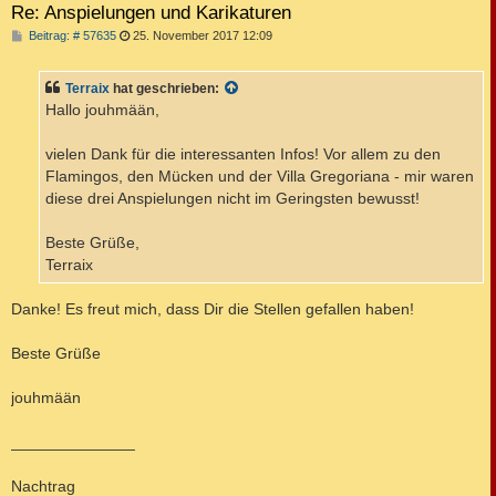
Re: Anspielungen und Karikaturen
B
Beitrag: # 57635
25. November 2017 12:09
e
i
t
Terraix
hat geschrieben:
r
a
Hallo jouhmään,
g
vielen Dank für die interessanten Infos! Vor allem zu den
Flamingos, den Mücken und der Villa Gregoriana - mir waren
diese drei Anspielungen nicht im Geringsten bewusst!
Beste Grüße,
Terraix
Danke! Es freut mich, dass Dir die Stellen gefallen haben!
Beste Grüße
jouhmään
______________
Nachtrag