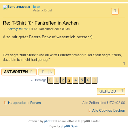
c
Iwan
AsterIX Druid
Re: T-Shirt für Fantreffen in Aachen
B
Beitrag: # 57881
13. Dezember 2017 09:34
e
i
Also mir gefät Peters Entwurf wesentlich besser :)
t
r
a
g
Gott sagte zum Stein: "Und du wirst Feuerwehrmann!" Der Stein sagte: "Nein,
dazu bin ich nicht hart genug."
ANTWORTEN
c
3
1
2
4
5
6
78 Beiträge
VORHERIGE
NÄCHSTE
GEHE ZU
Hauptseite
Forum
Alle Zeiten sind
UTC+02:00
Alle Cookies löschen
Powered by
phpBB
® Forum Software © phpBB Limited
Style by
phpBB Spain