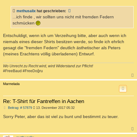
i
t
methusalix
hat geschrieben:
r
a
...ich finde , wir sollten uns nicht mit fremden Federn
g
schmücken
Entschuldigt, wenn ich um Verzeihung bitte, aber auch wenn ich
niemals eines dieser Shirts besitzen werde, so finde ich ehrlich
gesagt die "fremden Federn" deutlich ästhetischer als Peters
(meines Erachtens völlig überladenen) Entwurf.
Wo Unrecht zu Recht wird, wird Widerstand zur Pflicht!
#FreeBaud #FreeDoğru
c
Marmelada
Re: T-Shirt für Fantreffen in Aachen
B
Beitrag: # 57879
13. Dezember 2017 05:32
e
i
Sorry Peter, aber das ist viel zu bunt und bestimmt zu teuer.
t
r
a
g