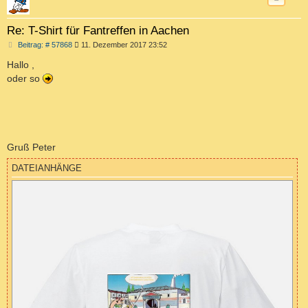
Re: T-Shirt für Fantreffen in Aachen
B
Beitrag: # 57868
11. Dezember 2017 23:52
e
i
Hallo ,
t
oder so
r
a
g
Gruß Peter
DATEIANHÄNGE