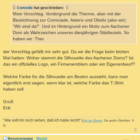
r
a
Comedix
hat geschrieben:
g
Mein Vorschlag. Vordergrund die Therme, aber mit der
Bezeichnung zur Comiciade. Asterix und Obelix (also wir):
"Wir sind da!". Und im Hintergrund ein Motiv zum Aachener
Dom als Wahrzeichen unseres diesjährigen Städteziels. So
haben wir: Ther
der Vorschlag gefällt mir sehr gut. Da wir die Frage beim letzten
Mal hatten: Woher stammt die Silhouette des Aachener Doms? Ist
das ein offizielles Logo, ein Firmenemblem oder ein Eigenentwurf?
Welche Farbe für die Silhouette am Besten aussieht, kann man
eigentlich erst sagen, wenn klar ist, welche Farbe das T-Shirt
haben soll.
Gruß
Erik
"Alle sollt ihr noch sehen, daß ich habe recht!"
(
Erik der Blonde
,
Die große Überfahrt
, S.
5)
c
Maulaf