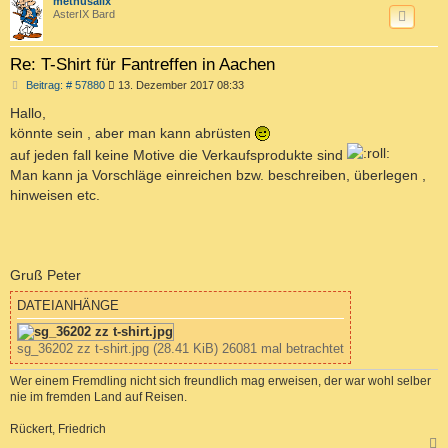
c
methusalix
AsterIX Bard
Re: T-Shirt für Fantreffen in Aachen
B
Beitrag: # 57880
13. Dezember 2017 08:33
e
i
Hallo,
t
könnte sein , aber man kann abrüsten
r
a
auf jeden fall keine Motive die Verkaufsprodukte sind
g
Man kann ja Vorschläge einreichen bzw. beschreiben, überlegen ,
hinweisen etc.
Gruß Peter
DATEIANHÄNGE
sg_36202 zz t-shirt.jpg (28.41 KiB) 26081 mal betrachtet
Wer einem Fremdling nicht sich freundlich mag erweisen, der war wohl selber
nie im fremden Land auf Reisen.
Rückert, Friedrich