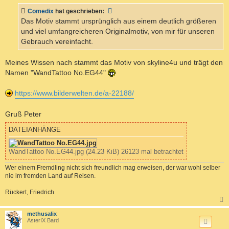
r
a
Comedix
hat geschrieben:
g
Das Motiv stammt ursprünglich aus einem deutlich größeren
und viel umfangreicheren Originalmotiv, von mir für unseren
Gebrauch vereinfacht.
Meines Wissen nach stammt das Motiv von skyline4u und trägt den
Namen "WandTattoo No.EG44"
https://www.bilderwelten.de/a-22188/
Gruß Peter
DATEIANHÄNGE
WandTattoo No.EG44.jpg (24.23 KiB) 26123 mal betrachtet
Wer einem Fremdling nicht sich freundlich mag erweisen, der war wohl selber
nie im fremden Land auf Reisen.
Rückert, Friedrich
c
methusalix
AsterIX Bard