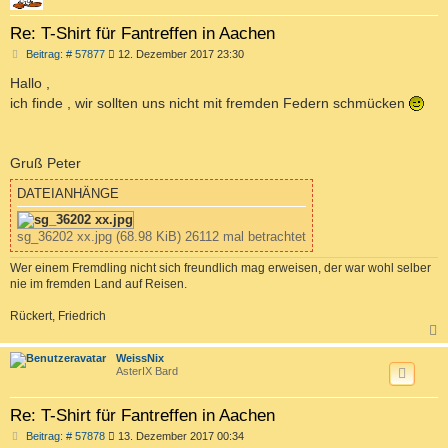
Re: T-Shirt für Fantreffen in Aachen
B
Beitrag: # 57877
12. Dezember 2017 23:30
e
i
Hallo ,
t
ich finde , wir sollten uns nicht mit fremden Federn schmücken
r
a
g
Gruß Peter
DATEIANHÄNGE
sg_36202 xx.jpg (68.98 KiB) 26112 mal betrachtet
Wer einem Fremdling nicht sich freundlich mag erweisen, der war wohl selber
nie im fremden Land auf Reisen.
Rückert, Friedrich
c
WeissNix
AsterIX Bard
Re: T-Shirt für Fantreffen in Aachen
B
Beitrag: # 57878
13. Dezember 2017 00:34
e