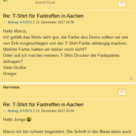
AsterIX Druid
Re: T-Shirt für Fantreffen in Aachen
B
Beitrag: # 57872
12. Dezember 2017 19:36
e
i
Hallo Marco,
t
mir gefällt das Motiv sehr gut, die Farbe des Doms sollten wir wie
r
a
von Erik vorgeschlagen von der T-Shirt Farbe abhängig machen.
g
Welche Farbe hatten wir bisher noch nicht?
Oder soll ich mal bei meinem T-Shirt Drucker die Farbpalette
abfragen?
Viele Grüße
Gregor
c
Marmelada
Re: T-Shirt für Fantreffen in Aachen
B
Beitrag: # 57873
12. Dezember 2017 20:40
e
i
Hallo Jungs
t
r
a
Marco ich bin schwer begeistert. Die Schrift in der Blase kann auch
g