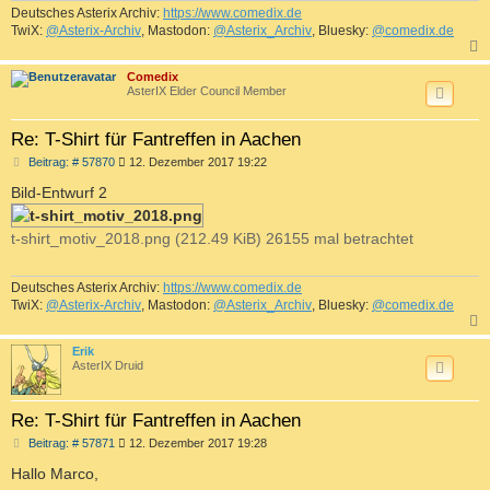
Deutsches Asterix Archiv:
https://www.comedix.de
TwiX:
@Asterix-Archiv
, Mastodon:
@Asterix_Archiv
, Bluesky:
@comedix.de
c
Comedix
AsterIX Elder Council Member
Re: T-Shirt für Fantreffen in Aachen
B
Beitrag: # 57870
12. Dezember 2017 19:22
e
i
Bild-Entwurf 2
t
r
a
t-shirt_motiv_2018.png (212.49 KiB) 26155 mal betrachtet
g
Deutsches Asterix Archiv:
https://www.comedix.de
TwiX:
@Asterix-Archiv
, Mastodon:
@Asterix_Archiv
, Bluesky:
@comedix.de
c
Erik
AsterIX Druid
Re: T-Shirt für Fantreffen in Aachen
B
Beitrag: # 57871
12. Dezember 2017 19:28
e
i
Hallo Marco,
t