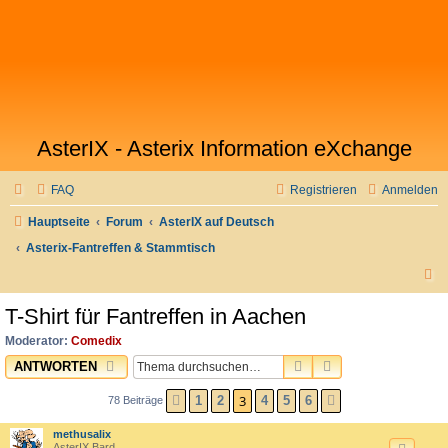
AsterIX - Asterix Information eXchange
FAQ
Registrieren
Anmelden
Hauptseite
Forum
AsterIX auf Deutsch
Asterix-Fantreffen & Stammtisch
S
u
T-Shirt für Fantreffen in Aachen
c
Moderator:
Comedix
h
SUCHE
ERWEITERTE SU
ANTWORTEN
e
3
1
2
4
5
6
78 Beiträge
VORHERIGE
NÄCHSTE
methusalix
AsterIX Bard