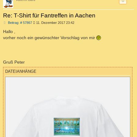
Re: T-Shirt für Fantreffen in Aachen
B
Beitrag: # 57867
11. Dezember 2017 23:42
e
i
Hallo ,
t
vorher noch ein gewünschter Vorschlag von mir
r
a
g
Gruß Peter
DATEIANHÄNGE