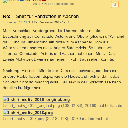
c
Comedix
AsterIX Elder Council Member
Re: T-Shirt für Fantreffen in Aachen
B
Beitrag: # 57869
12. Dezember 2017 19:11
e
i
Mein Vorschlag. Vordergrund die Therme, aber mit der
t
Bezeichnung zur Comiciade. Asterix und Obelix (also wir): "Wir sind
r
a
da!". Und im Hintergrund ein Motiv zum Aachener Dom als
g
Wahrzeichen unseres diesjährigen Städteziels. So haben wir:
Therme, Comiciade, Asterix und Aachen auf einem Motiv. Das
zweite Motiv zeigt, wie es auf einem T-Shirt aussehen könnte.
Nachtrag: Vielleicht könnte der Dom nicht schwarz, sondern eine
andere Farbe haben. Bspw. wie die Hauswand rechts, damit das
Schwarz nicht so mächtig wirkt. Der Text in der Sprechblase kann
deutlich kräftiger sein.
t-shirt_motiv_2018_original.png (139.82 KiB) 26160 mal betrachtet
t-shirt_motiv_2018.png (227.82 KiB) 26160 mal betrachtet