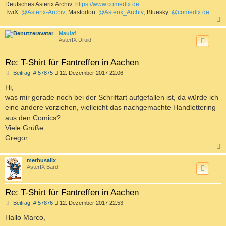
Deutsches Asterix Archiv:
https://www.comedix.de
TwiX:
@Asterix-Archiv
, Mastodon:
@Asterix_Archiv
, Bluesky:
@comedix.de
c
Maulaf
AsterIX Druid
Re: T-Shirt für Fantreffen in Aachen
B
Beitrag: # 57875
12. Dezember 2017 22:06
e
i
Hi,
t
was mir gerade noch bei der Schriftart aufgefallen ist, da würde ich
r
a
eine andere vorziehen, vielleicht das nachgemachte Handlettering
g
aus den Comics?
Viele Grüße
Gregor
c
methusalix
AsterIX Bard
Re: T-Shirt für Fantreffen in Aachen
B
Beitrag: # 57876
12. Dezember 2017 22:53
e
i
Hallo Marco,
t