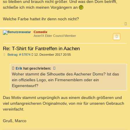
so bleiben und brauch nicht größer. Und was den Dom betrifft,
schließe ich mich meinen Vorgängern an
Welche Farbe hattet ihr denn noch nicht?
c
Comedix
AsterIX Elder Council Member
Re: T-Shirt für Fantreffen in Aachen
B
Beitrag: # 57874
12. Dezember 2017 20:55
e
i
t
Erik
hat geschrieben:
r
a
Woher stammt die Silhouette des Aachener Doms? Ist das
g
ein offizielles Logo, ein Firmenemblem oder ein
Eigenentwurf?
Das Motiv stammt ursprünglich aus einem deutlich größeren und
viel umfangreicheren Originalmotiv, von mir für unseren Gebrauch
vereinfacht.
Gruß, Marco