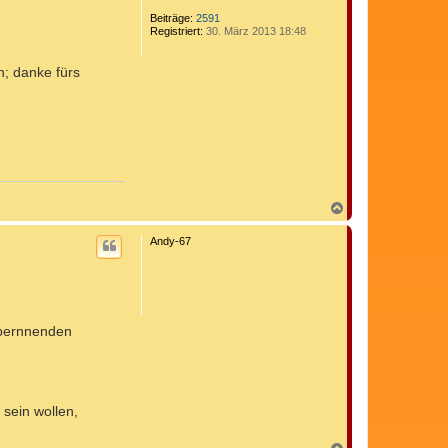
o
o
b
Beiträge:
2591
n
Registriert:
30. März 2013 18:48
e
C
n
o
m
n; danke fürs
e
d
i
x
N
a
c
Andy-67
h
o
b
e
n
 bernnenden
 sein wollen,