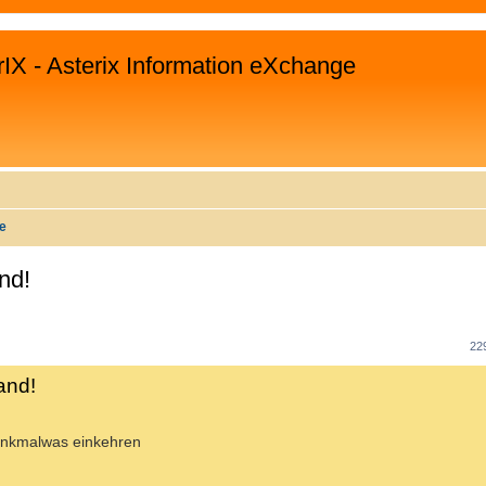
rIX - Asterix Information eXchange
te
nd!
WEITERTE SUCHE
22
and!
rinkmalwas einkehren