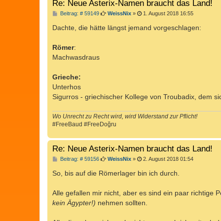
Re: Neue Asterix-Namen braucht das Land!
B
Beitrag: # 59149
WeissNix
»
1. August 2018 16:55
e
i
Dachte, die hätte längst jemand vorgeschlagen:
t
r
a
Römer
:
g
Machwasdraus
Grieche:
Unterhos
Sigurros - griechischer Kollege von Troubadix, dem si
Wo Unrecht zu Recht wird, wird Widerstand zur Pflicht!
#FreeBaud #FreeDoğru
Re: Neue Asterix-Namen braucht das Land!
B
Beitrag: # 59156
WeissNix
»
2. August 2018 01:54
e
i
So, bis auf die Römerlager bin ich durch.
t
r
a
Alle gefallen mir nicht, aber es sind ein paar richtig
g
kein Ägypter!)
nehmen sollten.