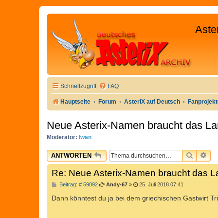
Aste
Schnellzugriff
FAQ
Hauptseite
Forum
AsterIX auf Deutsch
Fanprojek
Neue Asterix-Namen braucht das La
Moderator:
Iwan
SUCHE
ER
ANTWORTEN
Re: Neue Asterix-Namen braucht das L
B
Beitrag: # 59092
Andy-67
»
25. Juli 2018 07:41
e
i
Dann könntest du ja bei dem griechischen Gastwirt T
t
r
a