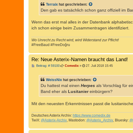
t
Terraix
hat geschrieben:
r
a
Den gab es tatsächlich schon ganz offiziell im Ban
g
Wenn das erst mal alles in der Datenbank alphabetisch s
ich schon einige beim Zusammentragen identifiziert.
Wo Unrecht zu Recht wird, wird Widerstand zur Pflicht!
#FreeBaud #FreeDoğru
Re: Neue Asterix-Namen braucht das Land!
B
Beitrag: # 59100
Comedix
»
27. Juli 2018 15:45
e
i
t
WeissNix
hat geschrieben:
r
a
Du hattest mal einen
Herpes
als Vorschlag für e
g
Band eher als
Lusitanier
einbürgern?
Mit den neuesten Erkenntnissen passt die lusitanische
Deutsches Asterix Archiv:
https://www.comedix.de
TwiX:
@Asterix-Archiv
, Mastodon:
@Asterix_Archiv
, Bluesky:
@