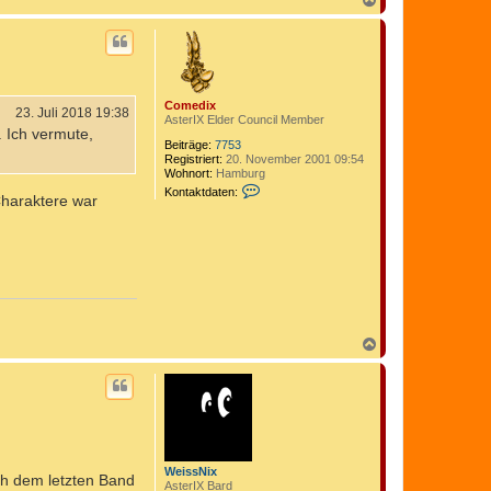
a
c
h
o
b
e
Comedix
n
23. Juli 2018 19:38
AsterIX Elder Council Member
 Ich vermute,
Beiträge:
7753
Registriert:
20. November 2001 09:54
Wohnort:
Hamburg
K
Kontaktdaten:
Charaktere war
o
n
t
a
k
t
d
a
t
e
N
n
v
a
o
c
n
h
C
o
o
b
m
e
e
n
d
i
WeissNix
h dem letzten Band
x
AsterIX Bard