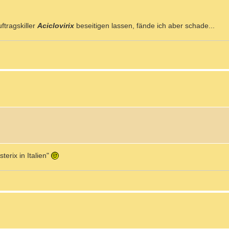
ftragskiller
Aciclovirix
beseitigen lassen, fände ich aber schade...
terix in Italien"