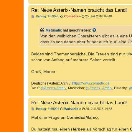
g
Re: Neue Asterix-Namen braucht das Land!
B
Beitrag: # 59093
Comedix
»
25. Juli 2018 09:48
e
i
t
Metusalix
hat geschrieben:
r
a
Von den weiblichen Charakteren gibt es ja eine 
g
dass es von denen aber früher auch 'nur' eine Ü
Beides sind Themenbereiche. Die Frauen sind nur übers
schon von Anfang auf mehrere Seiten verteilt.
Gruß, Marco
Deutsches Asterix Archiv:
https://www.comedix.de
TwiX:
@Asterix-Archiv
, Mastodon:
@Asterix_Archiv
, Bluesky:
@
Re: Neue Asterix-Namen braucht das Land!
B
Beitrag: # 59094
WeissNix
»
26. Juli 2018 14:38
e
i
Mal eine Frage an
Comedix/Marco
:
t
r
a
Du hattest mal einen
Herpes
als Vorschlag für einen
g