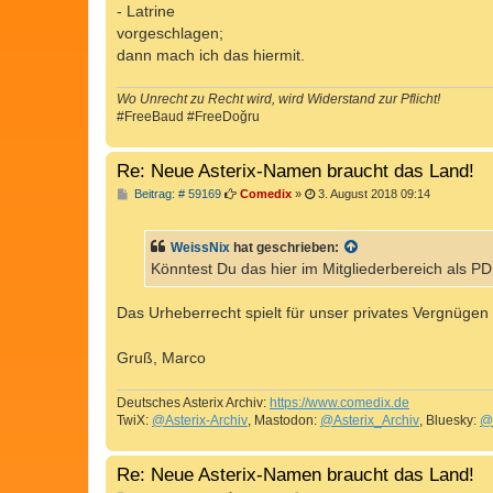
- Latrine
vorgeschlagen;
dann mach ich das hiermit.
Wo Unrecht zu Recht wird, wird Widerstand zur Pflicht!
#FreeBaud #FreeDoğru
Re: Neue Asterix-Namen braucht das Land!
B
Beitrag: # 59169
Comedix
»
3. August 2018 09:14
e
i
t
WeissNix
hat geschrieben:
r
a
Könntest Du das hier im Mitgliederbereich als PD
g
Das Urheberrecht spielt für unser privates Vergnüge
Gruß, Marco
Deutsches Asterix Archiv:
https://www.comedix.de
TwiX:
@Asterix-Archiv
, Mastodon:
@Asterix_Archiv
, Bluesky:
@
Re: Neue Asterix-Namen braucht das Land!