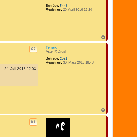
Beiträge:
5448
Registriert:
28. April 2016 22:20
N
a
c
Terraix
h
AsterIX Druid
o
b
Beiträge:
2591
Registriert:
30. März 2013 18:48
e
n
24. Juli 2018 12:03
N
a
c
h
o
b
e