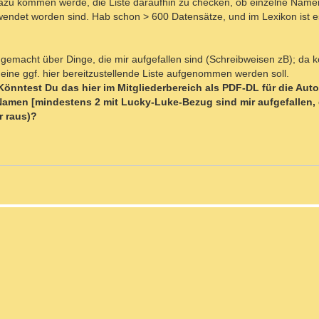
h dazu kommen werde, die Liste daraufhin zu checken, ob einzelne Nam
endet worden sind. Hab schon > 600 Datensätze, und im Lexikon ist es
gemacht über Dinge, die mir aufgefallen sind (Schreibweisen zB); da 
eine ggf. hier bereitzustellende Liste aufgenommen werden soll.
nntest Du das hier im Mitgliederbereich als PDF-DL für die Autor
 Namen [mindestens 2 mit Lucky-Luke-Bezug sind mir aufgefallen,
r raus)?