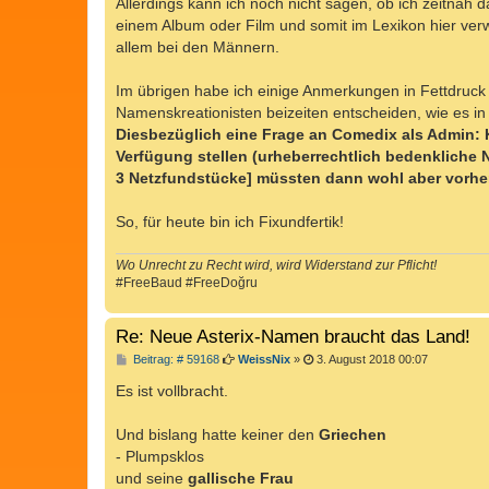
Allerdings kann ich noch nicht sagen, ob ich zeitna
einem Album oder Film und somit im Lexikon hier verw
allem bei den Männern.
Im übrigen habe ich einige Anmerkungen in Fettdruck 
Namenskreationisten beizeiten entscheiden, wie es in 
Diesbezüglich eine Frage an Comedix als Admin: Kö
Verfügung stellen (urheberrechtlich bedenkliche
3 Netzfundstücke] müssten dann wohl aber vorhe
So, für heute bin ich Fixundfertik!
Wo Unrecht zu Recht wird, wird Widerstand zur Pflicht!
#FreeBaud #FreeDoğru
Re: Neue Asterix-Namen braucht das Land!
B
Beitrag: # 59168
WeissNix
»
3. August 2018 00:07
e
i
Es ist vollbracht.
t
r
a
Und bislang hatte keiner den
Griechen
g
- Plumpsklos
und seine
gallische Frau