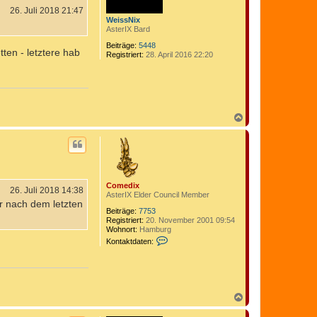
n
26. Juli 2018 21:47
WeissNix
AsterIX Bard
Beiträge:
5448
tten - letztere hab
Registriert:
28. April 2016 22:20
N
a
c
h
o
b
e
Comedix
n
26. Juli 2018 14:38
AsterIX Elder Council Member
r nach dem letzten
Beiträge:
7753
Registriert:
20. November 2001 09:54
Wohnort:
Hamburg
K
Kontaktdaten:
o
n
t
a
k
t
N
d
a
a
c