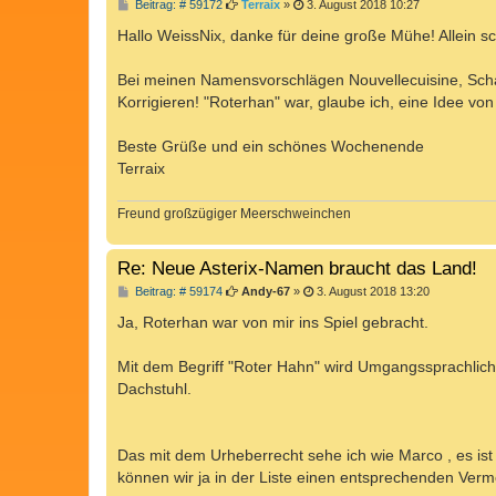
B
Beitrag: # 59172
Terraix
»
3. August 2018 10:27
e
i
Hallo WeissNix, danke für deine große Mühe! Allein
t
r
a
Bei meinen Namensvorschlägen Nouvellecuisine, Schasc
g
Korrigieren! "Roterhan" war, glaube ich, eine Idee vo
Beste Grüße und ein schönes Wochenende
Terraix
Freund großzügiger Meerschweinchen
Re: Neue Asterix-Namen braucht das Land!
B
Beitrag: # 59174
Andy-67
»
3. August 2018 13:20
e
i
Ja, Roterhan war von mir ins Spiel gebracht.
t
r
a
Mit dem Begriff "Roter Hahn" wird Umgangssprachlich
g
Dachstuhl.
Das mit dem Urheberrecht sehe ich wie Marco , es ist 
können wir ja in der Liste einen entsprechenden Verm