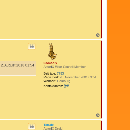
N
a
c
h
o
b
e
Comedix
n
2. August 2018 01:54
AsterIX Elder Council Member
Beiträge:
7753
Registriert:
20. November 2001 09:54
Wohnort:
Hamburg
K
Kontaktdaten:
o
n
t
a
k
t
d
N
a
t
a
e
c
Terraix
n
h
AsterIX Druid
v