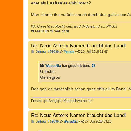
eher als
Lusitanier
einbürgern?
Man könnte ihn natürlich auch durch den gallischen Au
Wo Unrecht zu Recht wird, wird Widerstand zur Pflicht!
#FreeBaud #FreeDoğru
Re: Neue Asterix-Namen braucht das Land!
B
Beitrag: # 59098
Terraix
»
26. Juli 2018 21:47
e
i
t
WeissNix
hat geschrieben:
r
a
Grieche:
g
Gernegros
Den gab es tatsächlich schon ganz offiziell im Band "As
Freund großzügiger Meerschweinchen
Re: Neue Asterix-Namen braucht das Land!
B
Beitrag: # 59099
WeissNix
»
27. Juli 2018 03:13
e
i