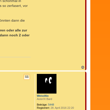
en schonmal in
 so zerfasert, vor
könnten dann die
en oder alle zur
 dann noch 2 oder
N
a
c
h
o
b
e
n
WeissNix
AsterIX Bard
Beiträge:
5448
Registriert:
28. April 2016 22:20