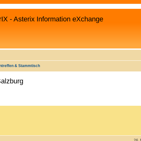
rIX - Asterix Information eXchange
ntreffen & Stammtisch
Salzburg
EITERTE SUCHE
26.