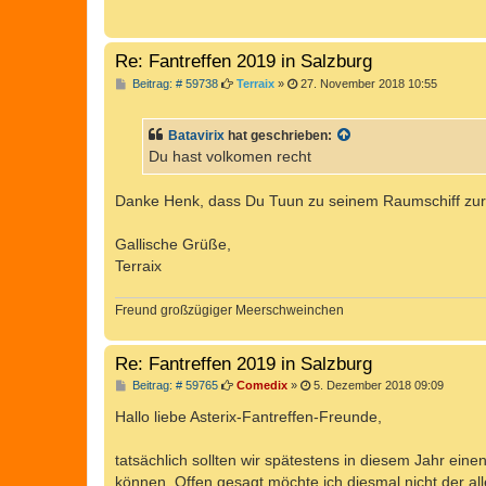
r
a
g
Re: Fantreffen 2019 in Salzburg
B
Beitrag: # 59738
Terraix
»
27. November 2018 10:55
e
i
t
Batavirix
hat geschrieben:
r
a
Du hast volkomen recht
g
Danke Henk, dass Du Tuun zu seinem Raumschiff zu
Gallische Grüße,
Terraix
Freund großzügiger Meerschweinchen
Re: Fantreffen 2019 in Salzburg
B
Beitrag: # 59765
Comedix
»
5. Dezember 2018 09:09
e
i
Hallo liebe Asterix-Fantreffen-Freunde,
t
r
a
tatsächlich sollten wir spätestens in diesem Jahr ein
g
können. Offen gesagt möchte ich diesmal nicht der all