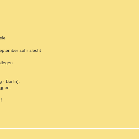
ele
September sehr slecht
stlegen
- Berlin).
eggen.
!