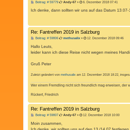
B
Beitrag: # 59779
Andy-67
»
6. Dezember 2018 07:41
e
i
Ich denke, dann sollten wir uns auf das Datum 13.07
t
r
a
g
Re: Fantreffen 2019 in Salzburg
B
Beitrag: # 59806
methusalix
»
12. Dezember 2018 09:46
e
i
Hallo Leuts,
t
leider kann ich diese Reise nicht wegen meines Hand
r
a
g
Gruß Peter
Zuletzt geändert von
methusalix
am 12. Dezember 2018 18:22, insgesa
Wer einem Fremdling nicht sich freundlich mag erweisen, der 
Rückert, Friedrich
Re: Fantreffen 2019 in Salzburg
B
Beitrag: # 59807
Andy-67
»
12. Dezember 2018 10:00
e
i
Moin zusammen,
t
Ich denke, wir sollten uns auf den 13./14.07 festleg
r