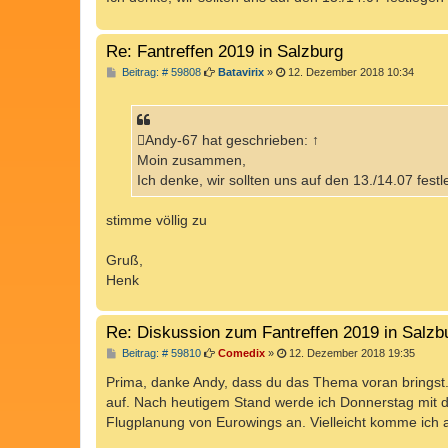
a
g
Re: Fantreffen 2019 in Salzburg
B
Beitrag: # 59808
Batavirix
»
12. Dezember 2018 10:34
e
i
t
r
a
Andy-67 hat geschrieben: ↑
g
Moin zusammen,
Ich denke, wir sollten uns auf den 13./14.07 fes
stimme völlig zu
Gruß,
Henk
Re: Diskussion zum Fantreffen 2019 in Salzb
B
Beitrag: # 59810
Comedix
»
12. Dezember 2018 19:35
e
i
Prima, danke Andy, dass du das Thema voran bringst. I
t
auf. Nach heutigem Stand werde ich Donnerstag mit de
r
a
Flugplanung von Eurowings an. Vielleicht komme ich 
g