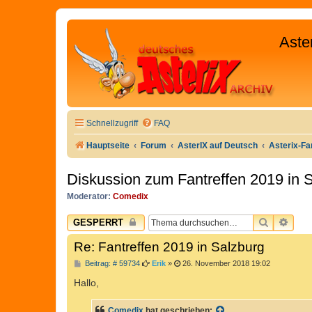
Aste
Schnellzugriff
FAQ
Hauptseite
Forum
AsterIX auf Deutsch
Asterix-Fa
Diskussion zum Fantreffen 2019 in 
Moderator:
Comedix
SUCHE
ERW
GESPERRT
Re: Fantreffen 2019 in Salzburg
B
Beitrag: # 59734
Erik
»
26. November 2018 19:02
e
i
Hallo,
t
r
a
Comedix
hat geschrieben: