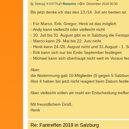
B
Beitrag: # 59778
Batavirix
»
6. Dezember 2018 00:30
e
i
Bis jetzt denke ich das den 13./14. Juli am besten ist.
t
r
a
- Für Marco, Erik, Gregor, Henk ist das möglich
g
- Andy kann vielleicht oder vielleicht nicht
- 20. Juli bis 31. August gibt es in Salzburg die Festspi
- Marco kann 29. Mai bis 22. Juni nicht
- Henk kann 24./25. August nicht und 31.August - 1. 
- Erik kann sich nur bis Ende September festlegen
- Michael kann sich überhaupt nicht weit im Voraus fe
Aber:
die Abstimmung gab 10 Mitglieder (5 gegen 5 Salzburg 
Also 4 haben bis jetzt nicht reagiert beim Datum festl
Aber vielleicht sollen wir mahl ein Entscheidung treffen
Mit freundlichem Grüß,
Henk
Re: Fantreffen 2019 in Salzburg