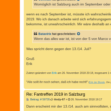
g
Womöglich ist Salzburg auch im September oder
wenn es nach September ist, müsste ich wahrscheinli
2019. Wo ich danach arbeite wird sich erfahrungsgemäß
bekomme, ist unwahrscheinlich. Mir wäre deshalb an
Batavirix
hat geschrieben:
Wenn das alles war ist, ist von der 5 von Marco 
Was spricht denn gegen den 13./14. Juli?
Gruß
Erik
Zuletzt geändert von
Erik
am 26. November 2018 20:18, insgesamt 1-m
"Alle sollt ihr noch sehen, daß ich habe recht!"
(
Erik der Blonde
,
Die 
Re: Fantreffen 2019 in Salzburg
B
Beitrag: # 59735
Andy-67
»
26. November 2018 19:17
e
i
Dann erscheint mir der 13./14. auch am sinnvollsten, 
t