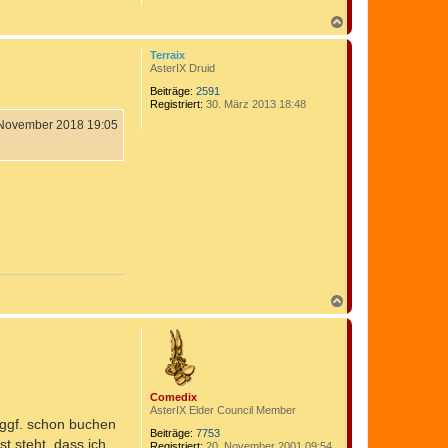
N
a
c
Terraix
h
AsterIX Druid
o
b
Beiträge:
2591
Registriert:
30. März 2013 18:48
e
n
 November 2018 19:05
N
a
c
h
o
b
e
Comedix
n
AsterIX Elder Council Member
d ggf. schon buchen
Beiträge:
7753
t steht, dass ich
Registriert:
20. November 2001 09:54