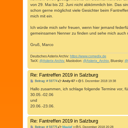
von 29. Mai bis 22. Juni nicht abkömmlich bin. Das si
schon gerne möglichst viele Gesichter beim Fantreffen
mich mit ein.
Ich würde mich sehr freuen, wenn hier jemand federf
gemeinsamen Nenner zu finden und sehe mich auch ni
Gruß, Marco
Deutsches Asterix Archiv:
https://www.comedix.de
TwiX:
@Asterix-Archiv
, Mastodon:
@Asterix_Archiv
, Bluesky:
@
Re: Fantreffen 2019 in Salzburg
B
Beitrag: # 59774
Andy-67
»
5. Dezember 2018 19:38
e
i
Hallo zusammen, ich schlage folgende Termine vor, fü
t
30.05.-02.06
r
a
und
g
20.06.-23.06.
Re: Fantreffen 2019 in Salzburg
B
Beitrag: # 59775
Maulaf
»
5. Dezember 2018 20:28