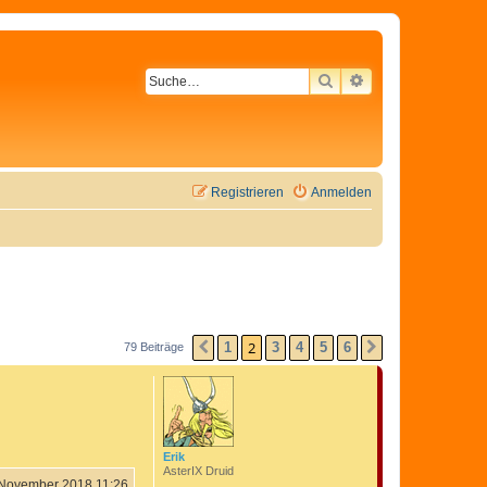
SUCHE
ERWEITERTE SU
Registrieren
Anmelden
2
1
3
4
5
6
79 Beiträge
VORHERIGE
NÄCHSTE
Erik
AsterIX Druid
 November 2018 11:26