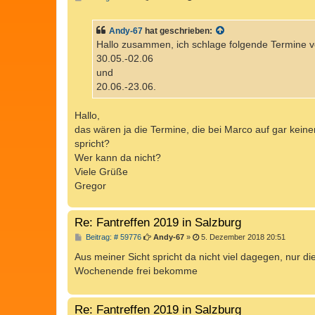
e
i
t
Andy-67
hat geschrieben:
r
a
Hallo zusammen, ich schlage folgende Termine vor
g
30.05.-02.06
und
20.06.-23.06.
Hallo,
das wären ja die Termine, die bei Marco auf gar keine
spricht?
Wer kann da nicht?
Viele Grüße
Gregor
Re: Fantreffen 2019 in Salzburg
B
Beitrag: # 59776
Andy-67
»
5. Dezember 2018 20:51
e
i
Aus meiner Sicht spricht da nicht viel dagegen, nur die
t
Wochenende frei bekomme
r
a
g
Re: Fantreffen 2019 in Salzburg