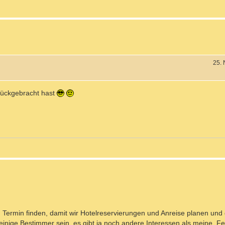
25.
rückgebracht hast
en Termin finden, damit wir Hotelreservierungen und Anreise planen un
einige Bestimmer sein, es gibt ja noch andere Interessen als meine. Fes