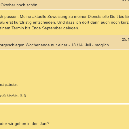
 Oktober noch schön.
ch passen. Meine aktuelle Zuweisung zu meiner Dienststelle läuft bis
 erst kurzfristig entscheiden. Und dass ich dort dann auch noch kurzf
 einem Termin bis Ende September gelegen.
25.
vorgeschlagen Wochenende nur einer - 13./14. Juli - möglich.
al geändert.
große Überfahrt
, S. 5)
oder wir gehen in den Juni?