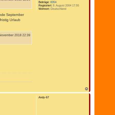
Beiträge:
8354
Registriert:
8. August 2004 17:55
Wohnort:
Deutschland
 Ende September
ristig Urlaub
 November 2018 22:39
N
a
c
Andy-67
h
o
b
e
n