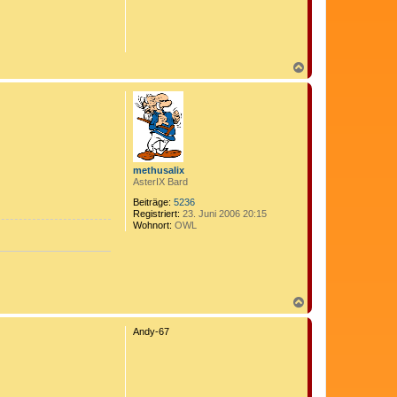
o
b
e
n
N
a
c
h
o
b
e
n
methusalix
AsterIX Bard
Beiträge:
5236
Registriert:
23. Juni 2006 20:15
Wohnort:
OWL
N
a
c
Andy-67
h
o
b
e
n