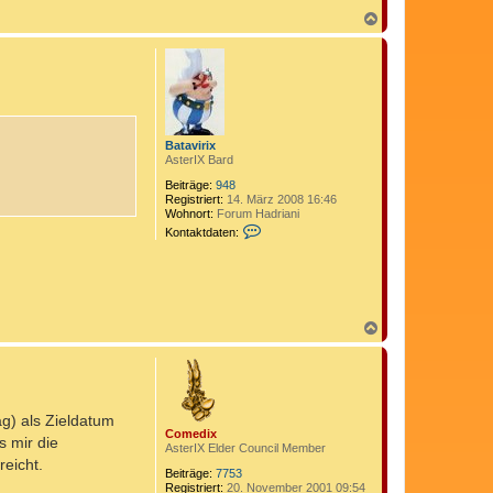
N
a
c
h
o
b
e
n
Batavirix
AsterIX Bard
Beiträge:
948
Registriert:
14. März 2008 16:46
Wohnort:
Forum Hadriani
K
Kontaktdaten:
o
n
t
a
k
t
N
d
a
a
t
c
e
h
n
o
v
b
o
ag) als Zieldatum
e
n
Comedix
n
s mir die
B
AsterIX Elder Council Member
a
eicht.
t
Beiträge:
7753
a
Registriert:
20. November 2001 09:54