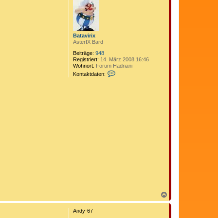
o
b
e
n
Batavirix
AsterIX Bard
Beiträge:
948
Registriert:
14. März 2008 16:46
Wohnort:
Forum Hadriani
K
Kontaktdaten:
o
n
t
a
k
t
d
a
t
e
n
v
o
n
B
a
t
a
v
N
i
a
r
c
Andy-67
i
h
x