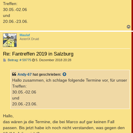
t
Treffen:
r
a
30.05.-02.06
g
und
20.06.-23.06.
c
Maulaf
AsterIX Druid
Re: Fantreffen 2019 in Salzburg
B
Beitrag: # 59775
5. Dezember 2018 20:28
e
i
t
Andy-67
hat geschrieben:
r
a
Hallo zusammen, ich schlage folgende Termine vor, für unser
g
Treffen:
30.05.-02.06
und
20.06.-23.06.
Hallo,
das wären ja die Termine, die bei Marco auf gar keinen Fall
passen. Bis jetzt habe ich noch nicht verstanden, was gegen den