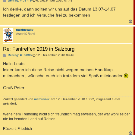
B
Beitrag: # 59779
6. Dezember 2018 07:41
e
i
Ich denke, dann sollten wir uns auf das Datum 13.07-14.07
t
festlegen und ich Versuche frei zu bekommen
r
a
g
c
methusalix
AsterIX Bard
Re: Fantreffen 2019 in Salzburg
B
Beitrag: # 59806
12. Dezember 2018 09:46
e
i
Hallo Leuts,
t
leider kann ich diese Reise nicht wegen meines Handikap
r
a
mitmachen , wünsche euch ich trotzdem viel Spaß miteinander
g
Gruß Peter
Zuletzt geändert von
methusalix
am 12. Dezember 2018 18:22, insgesamt 1-mal
geändert.
Wer einem Fremdling nicht sich freundlich mag erweisen, der war wohl selber
nie im fremden Land auf Reisen.
Rückert, Friedrich