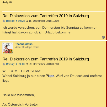
c
Andy-67
Re: Diskussion zum Fantreffen 2019 in Salzburg
B
Beitrag: # 59828
15. Dezember 2018 10:10
e
i
Ich werde versuchen, von Donnerstag bis Sonntag zu kommen,
t
hängt halt davon ab, ob ich Urlaub bekomme
r
a
g
c
Technokratus
AsterIX Village Child
Re: Diskussion zum Fantreffen 2019 in Salzburg
B
Beitrag: # 59907
29. Dezember 2018 09:48
e
i
WELCOME TO AUSTRIA!
t
Wobei Salzburg ja nur einen
Wurf von Deutschland entfernt
r
a
liegt
g
Hallo alle zusammen,
Als Österreich-Vertreter