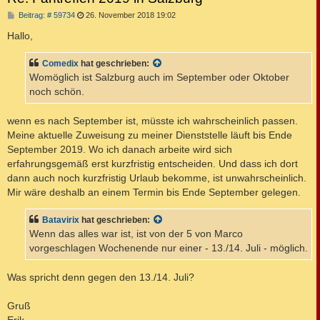
B
Beitrag: # 59734
26. November 2018 19:02
e
i
Hallo,
t
r
a
Comedix
hat geschrieben:
g
Womöglich ist Salzburg auch im September oder Oktober
noch schön.
wenn es nach September ist, müsste ich wahrscheinlich passen.
Meine aktuelle Zuweisung zu meiner Dienststelle läuft bis Ende
September 2019. Wo ich danach arbeite wird sich
erfahrungsgemäß erst kurzfristig entscheiden. Und dass ich dort
dann auch noch kurzfristig Urlaub bekomme, ist unwahrscheinlich.
Mir wäre deshalb an einem Termin bis Ende September gelegen.
Batavirix
hat geschrieben:
Wenn das alles war ist, ist von der 5 von Marco
vorgeschlagen Wochenende nur einer - 13./14. Juli - möglich.
Was spricht denn gegen den 13./14. Juli?
Gruß
Erik