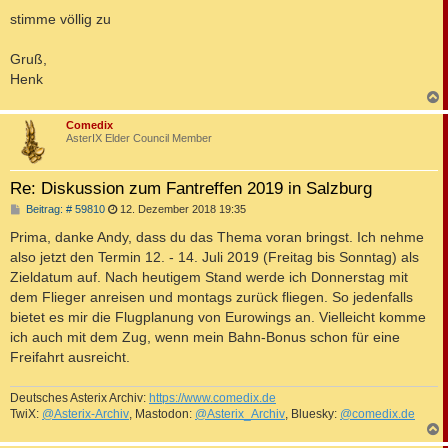
stimme völlig zu
Gruß,
Henk
c
Comedix
AsterIX Elder Council Member
Re: Diskussion zum Fantreffen 2019 in Salzburg
B
Beitrag: # 59810
12. Dezember 2018 19:35
e
i
Prima, danke Andy, dass du das Thema voran bringst. Ich nehme
t
also jetzt den Termin 12. - 14. Juli 2019 (Freitag bis Sonntag) als
r
a
Zieldatum auf. Nach heutigem Stand werde ich Donnerstag mit
g
dem Flieger anreisen und montags zurück fliegen. So jedenfalls
bietet es mir die Flugplanung von Eurowings an. Vielleicht komme
ich auch mit dem Zug, wenn mein Bahn-Bonus schon für eine
Freifahrt ausreicht.
Deutsches Asterix Archiv:
https://www.comedix.de
TwiX:
@Asterix-Archiv
, Mastodon:
@Asterix_Archiv
, Bluesky:
@comedix.de