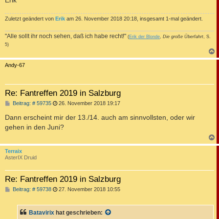
Zuletzt geändert von
Erik
am 26. November 2018 20:18, insgesamt 1-mal geändert.
"Alle sollt ihr noch sehen, daß ich habe recht!"
(
Erik der Blonde
,
Die große Überfahrt
, S.
5)
c
Andy-67
Re: Fantreffen 2019 in Salzburg
B
Beitrag: # 59735
26. November 2018 19:17
e
i
Dann erscheint mir der 13./14. auch am sinnvollsten, oder wir
t
gehen in den Juni?
r
a
g
c
Terraix
AsterIX Druid
Re: Fantreffen 2019 in Salzburg
B
Beitrag: # 59738
27. November 2018 10:55
e
i
t
Batavirix
hat geschrieben:
r