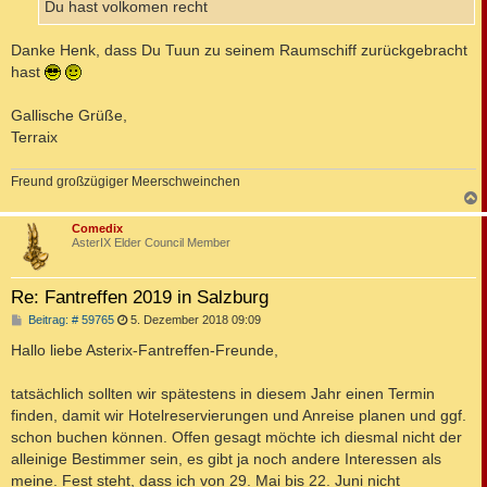
a
Du hast volkomen recht
g
Danke Henk, dass Du Tuun zu seinem Raumschiff zurückgebracht
hast
Gallische Grüße,
Terraix
Freund großzügiger Meerschweinchen
c
Comedix
AsterIX Elder Council Member
Re: Fantreffen 2019 in Salzburg
B
Beitrag: # 59765
5. Dezember 2018 09:09
e
i
Hallo liebe Asterix-Fantreffen-Freunde,
t
r
a
tatsächlich sollten wir spätestens in diesem Jahr einen Termin
g
finden, damit wir Hotelreservierungen und Anreise planen und ggf.
schon buchen können. Offen gesagt möchte ich diesmal nicht der
alleinige Bestimmer sein, es gibt ja noch andere Interessen als
meine. Fest steht, dass ich von 29. Mai bis 22. Juni nicht