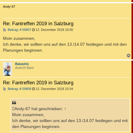
c
Andy-67
Re: Fantreffen 2019 in Salzburg
B
Beitrag: # 59807
12. Dezember 2018 10:00
e
i
Moin zusammen,
t
Ich denke, wir sollten uns auf den 13./14.07 festlegen und mit den
r
a
Planungen beginnen.
g
c
Batavirix
AsterIX Bard
Re: Fantreffen 2019 in Salzburg
B
Beitrag: # 59808
12. Dezember 2018 10:34
e
i
t
r
a
Andy-67 hat geschrieben: ↑
g
Moin zusammen,
Ich denke, wir sollten uns auf den 13./14.07 festlegen und mit
den Planungen beginnen.