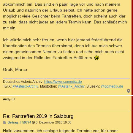
abkömmlich bin. Das sind ein paar Tage vor und nach meinem
Urlaub und natürlich der Urlaub selbst. Ich hätte schon gerne
möglichst viele Gesichter beim Fantreffen, doch scheint auch klar
zu sein, dass nicht jeder an jedem Termin kann. Das schließt mich
mit ein.
Ich würde mich sehr freuen, wenn hier jemand federführend die
Koordination des Termins übernimmt, denn ich tue mich schwer
einen gemeinsamen Nenner zu finden und sehe mich auch nicht
zwingend in der Rolle des Fantreffen-Anführers.
Gruß, Marco
Deutsches Asterix Archiv:
https://www.comedix.de
TwiX:
@Asterix-Archiv
, Mastodon:
@Asterix_Archiv
, Bluesky:
@comedix.de
c
Andy-67
Re: Fantreffen 2019 in Salzburg
B
Beitrag: # 59774
5. Dezember 2018 19:38
e
i
Hallo zusammen, ich schlage folgende Termine vor, für unser