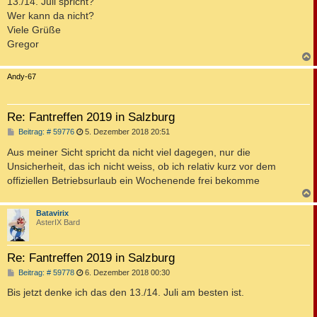
13./14. Juli spricht?
Wer kann da nicht?
Viele Grüße
Gregor
c
Andy-67
Re: Fantreffen 2019 in Salzburg
B
Beitrag: # 59776
5. Dezember 2018 20:51
e
i
Aus meiner Sicht spricht da nicht viel dagegen, nur die
t
Unsicherheit, das ich nicht weiss, ob ich relativ kurz vor dem
r
a
offiziellen Betriebsurlaub ein Wochenende frei bekomme
g
c
Batavirix
AsterIX Bard
Re: Fantreffen 2019 in Salzburg
B
Beitrag: # 59778
6. Dezember 2018 00:30
e
i
Bis jetzt denke ich das den 13./14. Juli am besten ist.
t
r