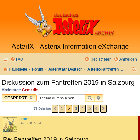
AsterIX - Asterix Information eXchange
FAQ
Registrieren
Anmelden
S
Hauptseite
Forum
AsterIX auf Deutsch
Asterix-Fantreffen & Stammtisch
u
Diskussion zum Fantreffen 2019 in Salzburg
c
Moderator:
Comedix
h
SUCHE
ERWEITERTE SUC
GESPERRT
e
2
1
3
4
5
6
79 Beiträge
VORHERIGE
NÄCHSTE
Erik
AsterIX Druid
Re: Fantreffen 2019 in Salzburg