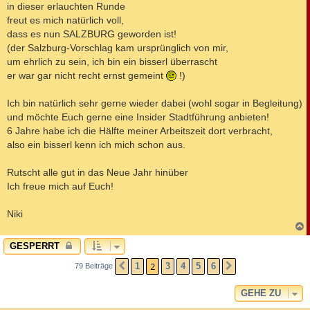
in dieser erlauchten Runde
freut es mich natürlich voll,
dass es nun SALZBURG geworden ist!
(der Salzburg-Vorschlag kam ursprünglich von mir,
um ehrlich zu sein, ich bin ein bisserl überrascht
er war gar nicht recht ernst gemeint
!)
Ich bin natürlich sehr gerne wieder dabei (wohl sogar in Begleitung)
und möchte Euch gerne eine Insider Stadtführung anbieten!
6 Jahre habe ich die Hälfte meiner Arbeitszeit dort verbracht,
also ein bisserl kenn ich mich schon aus.
Rutscht alle gut in das Neue Jahr hinüber
Ich freue mich auf Euch!
Niki
c
GESPERRT
2
1
3
4
5
6
79 Beiträge
VORHERIGE
NÄCHSTE
GEHE ZU