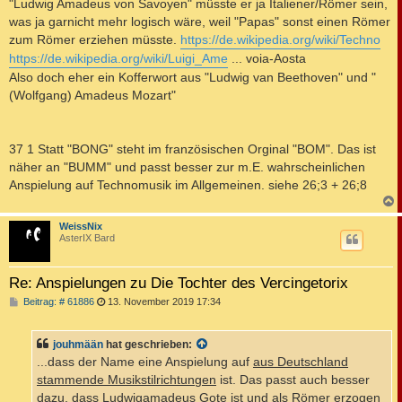
"Ludwig Amadeus von Savoyen" müsste er ja Italiener/Römer sein,
was ja garnicht mehr logisch wäre, weil "Papas" sonst einen Römer
zum Römer erziehen müsste.
https://de.wikipedia.org/wiki/Techno
https://de.wikipedia.org/wiki/Luigi_Ame
... voia-Aosta
Also doch eher ein Kofferwort aus "Ludwig van Beethoven" und "
(Wolfgang) Amadeus Mozart"
37 1 Statt "BONG" steht im französischen Orginal "BOM". Das ist
näher an "BUMM" und passt besser zur m.E. wahrscheinlichen
Anspielung auf Technomusik im Allgemeinen. siehe 26;3 + 26;8
c
WeissNix
AsterIX Bard
Re: Anspielungen zu Die Tochter des Vercingetorix
B
Beitrag: # 61886
13. November 2019 17:34
e
i
t
jouhmään
hat geschrieben:
r
a
...dass der Name eine Anspielung auf
aus Deutschland
g
stammende Musikstilrichtungen
ist. Das passt auch besser
dazu, dass Ludwigamadeus Gote ist und als Römer erzogen