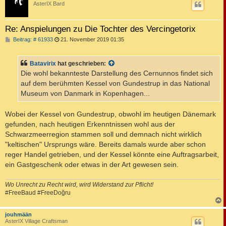
AsterIX Bard
Re: Anspielungen zu Die Tochter des Vercingetorix
B
Beitrag: # 61933
21. November 2019 01:35
e
i
t
Batavirix
hat geschrieben:
r
a
Die wohl bekannteste Darstellung des Cernunnos findet sich
g
auf dem berühmten Kessel von Gundestrup in das National
Museum von Danmark in Kopenhagen...
Wobei der Kessel von Gundestrup, obwohl im heutigen Dänemark
gefunden, nach heutigen Erkenntnissen wohl aus der
Schwarzmeerregion stammen soll und demnach nicht wirklich
"keltischen" Ursprungs wäre. Bereits damals wurde aber schon
reger Handel getrieben, und der Kessel könnte eine Auftragsarbeit,
ein Gastgeschenk oder etwas in der Art gewesen sein.
Wo Unrecht zu Recht wird, wird Widerstand zur Pflicht!
#FreeBaud #FreeDoğru
c
jouhmään
AsterIX Village Craftsman