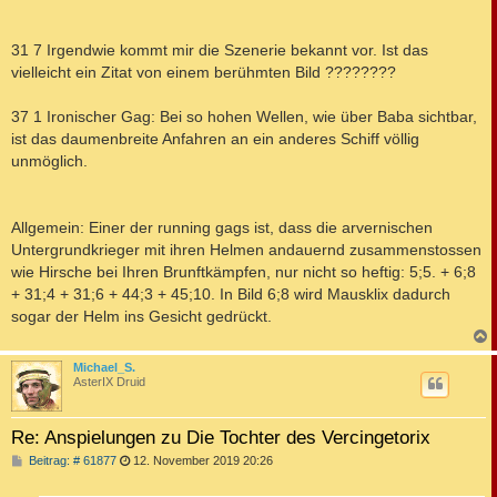
31 7 Irgendwie kommt mir die Szenerie bekannt vor. Ist das
vielleicht ein Zitat von einem berühmten Bild ????????
37 1 Ironischer Gag: Bei so hohen Wellen, wie über Baba sichtbar,
ist das daumenbreite Anfahren an ein anderes Schiff völlig
unmöglich.
Allgemein: Einer der running gags ist, dass die arvernischen
Untergrundkrieger mit ihren Helmen andauernd zusammenstossen
wie Hirsche bei Ihren Brunftkämpfen, nur nicht so heftig: 5;5. + 6;8
+ 31;4 + 31;6 + 44;3 + 45;10. In Bild 6;8 wird Mausklix dadurch
sogar der Helm ins Gesicht gedrückt.
c
Michael_S.
AsterIX Druid
Re: Anspielungen zu Die Tochter des Vercingetorix
B
Beitrag: # 61877
12. November 2019 20:26
e
i