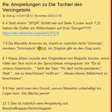
Re: Anspielungen zu Die Tochter des
Vercingetorix
B
Beitrag: # 61873
12. November 2019 17:39
e
i
6 4 Statt einem "SPQR"-Schild wie auf Seite 3 (oder auch 7;2)
t
haben die Gallier ein Wildschwein auf ihrer Stange!!!!!!!!!
r
a
https://de.wikipedia.org/wiki/S.P.Q.R
.
g
7 8 Da Mausklix Arverner ist, macht er natürlich nicht "Schmatz",
sondern "Schmatsch"
)))). Im Original gibt es den Gag auch.
8 7 Klaus Jöken musste den Originaltext von Majestix kürzen, sonst
hätte der Text nicht in die Sprechblase reingepasst. Vor "Es ist
unsere historische…" fehlt der Satz: "Ihr darf nichts passieren.".
Statt "...sie zu beschützen" heißt es "…dieses kleine (Mädchen) zu
beschützen".
9 8 Hier sieht man den Grund, warum Miesetrix unbehelligt ins
Lager kam. Die Wache pennt!
12 1 Das ist natürlich eine Anspielung auf
Baseballkappen/Schirmkappen