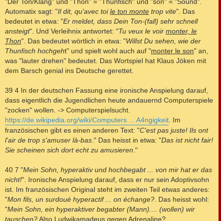
"Der Ton/Klang" und "Thon" = "Thunfisch" und "son" = "Sound".
Automatix sagt: "
Il dit, qu'avec toi
le ton monte
trop vite
". Das
bedeutet in etwa: "
Er meldet, dass Dein Ton-(fall) sehr schnell
ansteigt
". Und Verleihnix antwortet: "
Tu veux le voir
monter, le
Thon
". Das bedeutet wörtlich in etwa: "
Willst Du sehen, wie der
Thunfisch hochgeh
t" und spielt wohl auch auf "
monter le son
" an,
was "lauter drehen" bedeutet. Das Wortspiel hat Klaus Jöken mit
dem Barsch genial ins Deutsche gerettet.
39 4 In der deutschen Fassung eine ironische Anspielung darauf,
dass eigentlich die Jugendlichen heute andauernd Computerspiele
"zocken" wollen. -> Computerspielsucht.
https://de.wikipedia.org/wiki/Computers ... A4ngigkeit
. Im
französischen gibt es einen anderen Text: "
C'est pas juste! Ils ont
l'air de trop s'amuser là-bas
." Das heisst in etwa: "
Das ist nicht fair!
Sie scheinen sich dort echt zu amusieren
."
40 7 "
Mein Sohn, hyperaktiv und hochbegabt ... von mir hat er das
nicht!
". Ironische Anspielung darauf, dass er nur sein Adoptivsohn
ist. Im französischen Original steht im zweiten Teil etwas anderes:
"
Mon fils, un surdoué hyperactif ... on échange?
. Das heisst wohl:
"
Mein Sohn, ein hyperaktiver begabter (Mann).... (wollen) wir
tauschen?
Also Ludwikamadeus gegen Adrenaline?