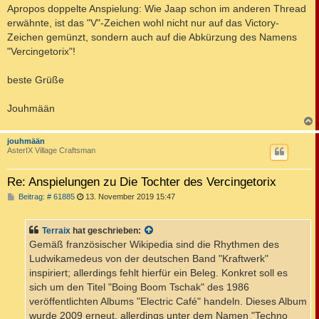
Apropos doppelte Anspielung: Wie Jaap schon im anderen Thread
erwähnte, ist das "V"-Zeichen wohl nicht nur auf das Victory-
Zeichen gemünzt, sondern auch auf die Abkürzung des Namens
"Vercingetorix"!
beste Grüße
Jouhmään
c
jouhmään
AsterIX Village Craftsman
Re: Anspielungen zu Die Tochter des Vercingetorix
B
Beitrag: # 61885
13. November 2019 15:47
e
i
t
Terraix
hat geschrieben:
r
a
Gemäß französischer Wikipedia sind die Rhythmen des
g
Ludwikamedeus von der deutschen Band "Kraftwerk"
inspiriert; allerdings fehlt hierfür ein Beleg. Konkret soll es
sich um den Titel "Boing Boom Tschak" des 1986
veröffentlichten Albums "Electric Café" handeln. Dieses Album
wurde 2009 erneut, allerdings unter dem Namen "Techno