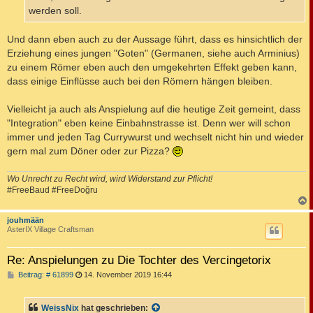
werden soll.
Und dann eben auch zu der Aussage führt, dass es hinsichtlich der
Erziehung eines jungen "Goten" (Germanen, siehe auch Arminius)
zu einem Römer eben auch den umgekehrten Effekt geben kann,
dass einige Einflüsse auch bei den Römern hängen bleiben.
Vielleicht ja auch als Anspielung auf die heutige Zeit gemeint, dass
"Integration" eben keine Einbahnstrasse ist. Denn wer will schon
immer und jeden Tag Currywurst und wechselt nicht hin und wieder
gern mal zum Döner oder zur Pizza?
Wo Unrecht zu Recht wird, wird Widerstand zur Pflicht!
#FreeBaud #FreeDoğru
c
jouhmään
AsterIX Village Craftsman
Re: Anspielungen zu Die Tochter des Vercingetorix
B
Beitrag: # 61899
14. November 2019 16:44
e
i
t
WeissNix
hat geschrieben:
r