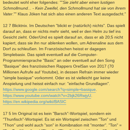
bedeutet wohl eher folgendes: ""
Sie zieht aber einen lustigen
Schmollmund... - Kein Zweifel, den Schmollmund hat sie von ihrem
Vater
."" Klaus Jöken hat sich also einen anderen Text ausgedacht."
12 7 Blicktnix. Im Deutschen "blickt er (natürlich) nichts". Das spielt
darauf an, dass er nichts mehr sieht, weil er den Helm zu tief ins
Gesicht zieht. Oder/Und es spielt darauf an, dass er ab 20;5 nicht
kapiert, dass sie ihn nur ablenken wollen, um Adrenaline aus dem
Dorf zu schleußen. Im Französischen heisst er dagegen
Simplebasix. Das spielt eventuell auf die Computer-
Programmiersprache "Basic" an oder eventuell auf den Song
"Basique" des französischen Rappers OrelSan von 2017 (70
Millionen Aufrufe auf Youtube), in dessen Refrain immer wieder
"simple basique" vorkommt. Oder es ist vielleicht gar keine
Anspielung und heisst einfach nur: "einfache Grundlagen".
https://www.google.com/search?q=simple+basique
.
https://www.youtube.com/watch?v=2bjk26RwjyU
.
https://en.wikipedia.org/wiki/BASIC
17 5 Im Original ist es kein "Barsch"-Wortspiel, sondern ein
"Thunfisch"-Wortspiel. Es ist ein Wortspiel zwischen "Ton" und
"Thon" und wohl auch "son" in Komibnation mit "monter". "Ton" =