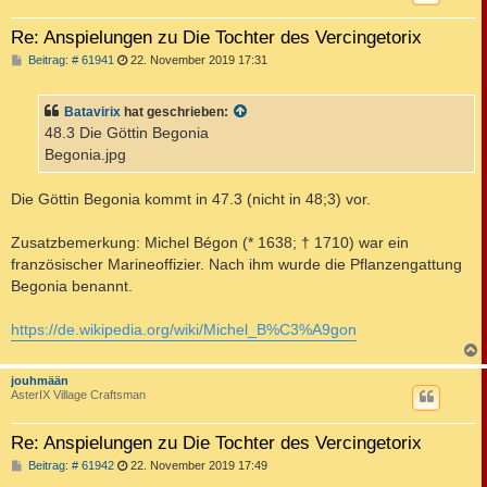
Re: Anspielungen zu Die Tochter des Vercingetorix
B
Beitrag: # 61941
22. November 2019 17:31
e
i
t
Batavirix
hat geschrieben:
r
a
48.3 Die Göttin Begonia
g
Begonia.jpg
Die Göttin Begonia kommt in 47.3 (nicht in 48;3) vor.
Zusatzbemerkung: Michel Bégon (* 1638; † 1710) war ein
französischer Marineoffizier. Nach ihm wurde die Pflanzengattung
Begonia benannt.
https://de.wikipedia.org/wiki/Michel_B%C3%A9gon
c
jouhmään
AsterIX Village Craftsman
Re: Anspielungen zu Die Tochter des Vercingetorix
B
Beitrag: # 61942
22. November 2019 17:49
e