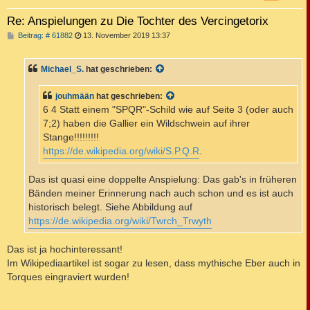
Re: Anspielungen zu Die Tochter des Vercingetorix
B
Beitrag: # 61882
13. November 2019 13:37
e
i
t
Michael_S.
hat geschrieben:
r
a
g
jouhmään
hat geschrieben:
6 4 Statt einem "SPQR"-Schild wie auf Seite 3 (oder auch
7;2) haben die Gallier ein Wildschwein auf ihrer
Stange!!!!!!!!!
https://de.wikipedia.org/wiki/S.P.Q.R
.
Das ist quasi eine doppelte Anspielung: Das gab's in früheren
Bänden meiner Erinnerung nach auch schon und es ist auch
historisch belegt. Siehe Abbildung auf
https://de.wikipedia.org/wiki/Twrch_Trwyth
Das ist ja hochinteressant!
Im Wikipediaartikel ist sogar zu lesen, dass mythische Eber auch in
Torques eingraviert wurden!