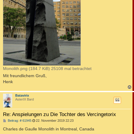
Monolith.png (184.7 KiB) 25108 mal betrachtet
Mit freundlichem Gruß,
Henk
c
Batavirix
AsterIX Bard
Re: Anspielungen zu Die Tochter des Vercingetorix
B
Beitrag: # 61945
22. November 2019 22:23
e
i
Charles de Gaulle Monolith in Montreal, Canada
t