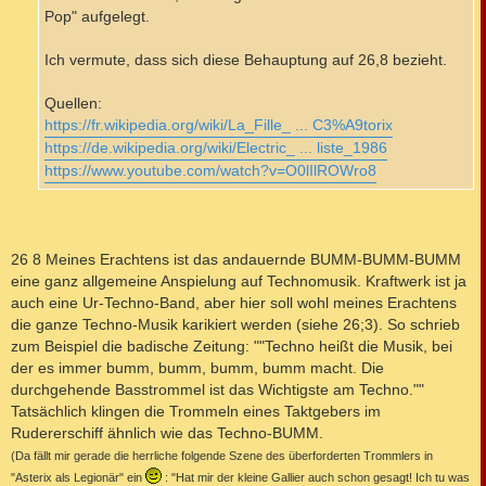
Pop" aufgelegt.
Ich vermute, dass sich diese Behauptung auf 26,8 bezieht.
Quellen:
https://fr.wikipedia.org/wiki/La_Fille_ ... C3%A9torix
https://de.wikipedia.org/wiki/Electric_ ... liste_1986
https://www.youtube.com/watch?v=O0lIlROWro8
26 8 Meines Erachtens ist das andauernde BUMM-BUMM-BUMM
eine ganz allgemeine Anspielung auf Technomusik. Kraftwerk ist ja
auch eine Ur-Techno-Band, aber hier soll wohl meines Erachtens
die ganze Techno-Musik karikiert werden (siehe 26;3). So schrieb
zum Beispiel die badische Zeitung: ""Techno heißt die Musik, bei
der es immer bumm, bumm, bumm, bumm macht. Die
durchgehende Basstrommel ist das Wichtigste am Techno.""
Tatsächlich klingen die Trommeln eines Taktgebers im
Rudererschiff ähnlich wie das Techno-BUMM.
(Da fällt mir gerade die herrliche folgende Szene des überforderten Trommlers in
"Asterix als Legionär" ein
: "Hat mir der kleine Gallier auch schon gesagt! Ich tu was