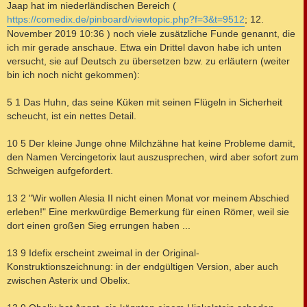
i
Jaap hat im niederländischen Bereich (
t
https://comedix.de/pinboard/viewtopic.php?f=3&t=9512
; 12.
r
a
November 2019 10:36 ) noch viele zusätzliche Funde genannt, die
g
ich mir gerade anschaue. Etwa ein Drittel davon habe ich unten
versucht, sie auf Deutsch zu übersetzen bzw. zu erläutern (weiter
bin ich noch nicht gekommen):
5 1 Das Huhn, das seine Küken mit seinen Flügeln in Sicherheit
scheucht, ist ein nettes Detail.
10 5 Der kleine Junge ohne Milchzähne hat keine Probleme damit,
den Namen Vercingetorix laut auszusprechen, wird aber sofort zum
Schweigen aufgefordert.
13 2 "Wir wollen Alesia II nicht einen Monat vor meinem Abschied
erleben!" Eine merkwürdige Bemerkung für einen Römer, weil sie
dort einen großen Sieg errungen haben ...
13 9 Idefix erscheint zweimal in der Original-
Konstruktionszeichnung: in der endgültigen Version, aber auch
zwischen Asterix und Obelix.