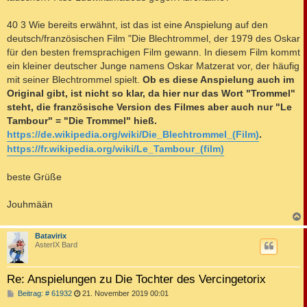
40 3 Wie bereits erwähnt, ist das ist eine Anspielung auf den
deutsch/französischen Film "Die Blechtrommel, der 1979 des Oskar
für den besten fremsprachigen Film gewann. In diesem Film kommt
ein kleiner deutscher Junge namens Oskar Matzerat vor, der häufig
mit seiner Blechtrommel spielt.
Ob es diese Anspielung auch im
Original gibt, ist nicht so klar, da hier nur das Wort "Trommel"
steht, die französische Version des Filmes aber auch nur "Le
Tambour" = "Die Trommel" hieß.
https://de.wikipedia.org/wiki/Die_Blechtrommel_(Film)
.
https://fr.wikipedia.org/wiki/Le_Tambour_(film)
beste Grüße
Jouhmään
c
Batavirix
AsterIX Bard
Re: Anspielungen zu Die Tochter des Vercingetorix
B
Beitrag: # 61932
21. November 2019 00:01
e