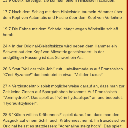
13 9 Obelix hat Angst, sie könnten einem Hinkelstein schaden.
17 7 Nach dem Schlag mit dem Hinkelstein taumeln Hämmer über
dem Kopf von Automatix und Fische über dem Kopf von Verleihnix
19 7 Die Fahne mit dem Schädel hängt wegen Windstille schlaff
herab.
24 4 In der Original-Bleistiftskizze wird neben dem Hammer ein
Schwert auf den Kopf von Miesetrix geschleudert, in der
endgültigen Fassung ist das Schwert ein Ast.
26 6 Statt "Voll der tolle Job!" ruft Ludwikamadeus auf Französisch
"C'est Byzance!" das bedeutet in etwa: "Voll der Luxus!"
27 4 Verzinstgehtnix spielt möglicherweise darauf an, dass man zur
Zeit keine Zinsen auf Sparguthaben bekommt. Auf Französisch
"Verinhydrolix". Das spielt auf "vérin hydraulique" an und bedeutet:
"Hydraulikzylinder".
28 6 "Küken will ins Krähennest!" spielt darauf an, dass man den
Ausguck auf einem Schiff auch Krähennest nennt. Im französischen
Original heisst es stattdessen: "Adrenaline steigt hoch". Das spielt