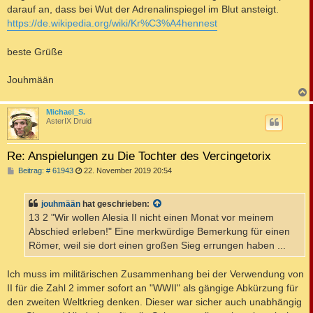
darauf an, dass bei Wut der Adrenalinspiegel im Blut ansteigt.
https://de.wikipedia.org/wiki/Kr%C3%A4hennest
beste Grüße
Jouhmään
c
Michael_S.
AsterIX Druid
Re: Anspielungen zu Die Tochter des Vercingetorix
B
Beitrag: # 61943
22. November 2019 20:54
e
i
t
jouhmään
hat geschrieben:
r
a
13 2 "Wir wollen Alesia II nicht einen Monat vor meinem
g
Abschied erleben!" Eine merkwürdige Bemerkung für einen
Römer, weil sie dort einen großen Sieg errungen haben ...
Ich muss im militärischen Zusammenhang bei der Verwendung von
II für die Zahl 2 immer sofort an "WWII" als gängige Abkürzung für
den zweiten Weltkrieg denken. Dieser war sicher auch unabhängig