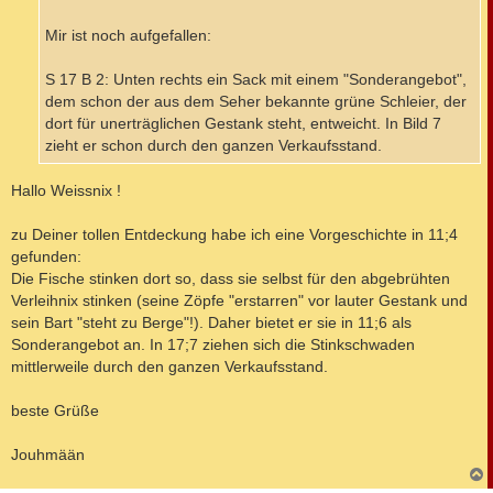
a
g
Mir ist noch aufgefallen:
S 17 B 2: Unten rechts ein Sack mit einem "Sonderangebot",
dem schon der aus dem Seher bekannte grüne Schleier, der
dort für unerträglichen Gestank steht, entweicht. In Bild 7
zieht er schon durch den ganzen Verkaufsstand.
Hallo Weissnix !
zu Deiner tollen Entdeckung habe ich eine Vorgeschichte in 11;4
gefunden:
Die Fische stinken dort so, dass sie selbst für den abgebrühten
Verleihnix stinken (seine Zöpfe "erstarren" vor lauter Gestank und
sein Bart "steht zu Berge"!). Daher bietet er sie in 11;6 als
Sonderangebot an. In 17;7 ziehen sich die Stinkschwaden
mittlerweile durch den ganzen Verkaufsstand.
beste Grüße
Jouhmään