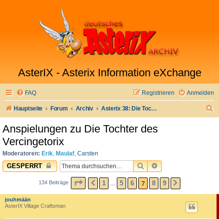
AsterIX - Asterix Information eXchange
FAQ
Registrieren
Anmelden
S
Hauptseite
Forum
Archiv
Asterix 38: Die Tochter des Vercingetorix
u
Anspielungen zu Die Tochter des
c
Vercingetorix
h
Moderatoren:
Erik
,
Maulaf
,
Carsten
e
SUCHE
ERWEITERTE SUC
GESPERRT
SEITE
7
VON
9
7
1
5
6
8
9
134 Beiträge
VORHERIGE
NÄCHSTE
…
jouhmään
AsterIX Village Craftsman