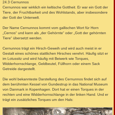
i
24.3 Cernunnos
t
Cernunnos war wirklich ein keltische Gottheit. Er war ein Gott der
r
a
Tiere, der Fruchtbarkeit und des Wohlstands, aber insbesondere
g
der Gott der Unterwelt.
Der Name Cernunnos kommt vom gallischen Wort für Horn
„Cernos“ und kann als „der Gehörnte“ oder „Gott der gehörnten
Tiere“ übersetzt werden.
Cernunnos trägt ein Hirsch-Geweih und wird auch meist in er
Gestalt eines schönes stattlichen Hirsches verehrt. Häufig sitzt er
im Lotussitz und wird häufig mit Beiwerk wie Torques,
Widderhornschlange, Geldbeutel, Füllhorn oder einem Sack
Getreide dargestellt.
Die wohl bekannteste Darstellung des Cernunnos findet sich auf
dem berühmten Kessel von Gundestrup in das National Museum
von Danmark in Kopenhagen. Dort hat er einen Torques in der
rechten und eine Widderhornschlange in der linken Hand. Und er
trägt ein zusätzliches Torques um den Hals: