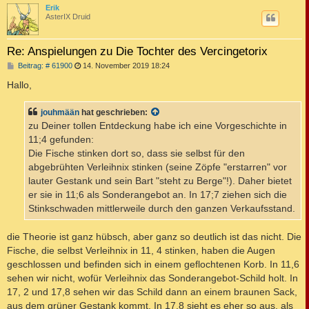
c
Erik
AsterIX Druid
Re: Anspielungen zu Die Tochter des Vercingetorix
B
Beitrag: # 61900
14. November 2019 18:24
e
i
Hallo,
t
r
a
jouhmään
hat geschrieben:
g
zu Deiner tollen Entdeckung habe ich eine Vorgeschichte in
11;4 gefunden:
Die Fische stinken dort so, dass sie selbst für den
abgebrühten Verleihnix stinken (seine Zöpfe "erstarren" vor
lauter Gestank und sein Bart "steht zu Berge"!). Daher bietet
er sie in 11;6 als Sonderangebot an. In 17;7 ziehen sich die
Stinkschwaden mittlerweile durch den ganzen Verkaufsstand.
die Theorie ist ganz hübsch, aber ganz so deutlich ist das nicht. Die
Fische, die selbst Verleihnix in 11, 4 stinken, haben die Augen
geschlossen und befinden sich in einem geflochtenen Korb. In 11,6
sehen wir nicht, wofür Verleihnix das Sonderangebot-Schild holt. In
17, 2 und 17,8 sehen wir das Schild dann an einem braunen Sack,
aus dem grüner Gestank kommt. In 17,8 sieht es eher so aus, als