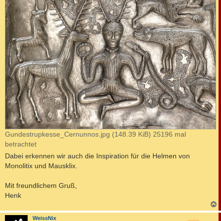
Gundestrupkesse_Cernunnos.jpg (148.39 KiB) 25196 mal
betrachtet
Dabei erkennen wir auch die Inspiration für die Helmen von
Monolitix und Mausklix.
Mit freundlichem Gruß,
Henk
c
WeissNix