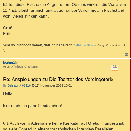
hätten diese Fische die Augen offen. Ob dies wirklich die Ware von
11,4 ist, bleibt für mich unklar, zumal bei Verleihnix am Fischstand
wohl vieles stinken kann.
Gruß
Erik
"Alle sollt ihr noch sehen, daß ich habe recht!"
(
Erik der Blonde
,
Die große Überfahrt
, S.
5)
c
jouhmään
AsterIX Village Craftsman
Re: Anspielungen zu Die Tochter des Vercingetorix
B
Beitrag: # 61916
17. November 2019 16:01
e
i
Hallo
t
r
a
hier noch ein paar Fundsachen!
g
6 1 Auch wenn Adrenaline keine Karikatur auf Greta Thunberg ist,
so sieht Conrad in einem französischen Interview Parallelen