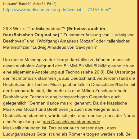
ich kann!" Band 10, Seite 34, Bild 2)
https://www.badische-zeitung.de/was-ist ... 71157.html
"
26 3 Wer ist "Ludwikamadeus"?
(Er heisst auch im
französischen Original so)
." Zusammenfassung von "Ludwig van
Beethoven" und "(Wolfgang) Amadeus Mozart" oder italienischer
Marineoffizier "Ludwig Amadeus von Savoyen"?
Um meine Meinung zu der Frage darstellen zu können, muss ich
etwas ausholen: Aufgrund des BUMM-BUMM-BUMM glaube ich an
eine allgemeine Anspielung auf Techno (siehe 26;8). Die Ursprünge
der Technomusik stammen ja aus Deutschland. Außerdem fand die
Hochphase der Techno-Musik ja ebenfalls in Deutschland/Berlin mit
der Loveparade statt, die mehr als eine Million Zuschauer hatte.
Deshalb wird Techno in englischsprachigen Gegenden auch
gelegentlich "German dance musik" genannt. Da die klassische
Musik wie Mozart und Beethoven ja auch überwiegend aus
Deutschland stammte, würde ich jetzt eher denken, dass der Name
eine Anspielung auf
aus Deutschland stammende
Musikstilrichtungen
ist. Das passt auch besser dazu, dass
Ludwigamadeus Gote ist und als Römer erzogen werden soll. Bei