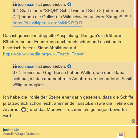
t
jouhmään
hat geschrieben:
r
a
6 4 Statt einem "SPQR"-Schild wie auf Seite 3 (oder auch
g
7;2) haben die Gallier ein Wildschwein auf ihrer Stange!!!!!!!!!
https://de.wikipedia.org/wiki/S.P.Q.R
.
Das ist quasi eine doppelte Anspielung: Das gab's in früheren
Bänden meiner Erinnerung nach auch schon und es ist auch
historisch belegt. Siehe Abbildung auf
https://de.wikipedia.org/wiki/Twrch_Trwyth
jouhmään
hat geschrieben:
37 1 Ironischer Gag: Bei so hohen Wellen, wie über Baba
sichtbar, ist das daumenbreite Anfahren an ein anderes Schiff
völlig unmöglich.
Ich habe die Ironie der Szene eher darin gesehen, dass die Schiffe
ja tatsächlich schon leicht aneinander anstoßen (wie die Helme der
Arverner
) und das Manöver trotzdem als gelungen bewertet
wird.
c
jouhmään
AsterIX Village Craftsman