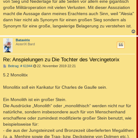
von Sieg und Niederlage für alle Seiten vor allem eine gigantisch
große Militäroperation mit vielen Verlusten. Mit dieser Assoziation
macht die Aussage dann meines Erachtens auch Sinn, weil "Alesia"
dann hier nicht als Synonym für einen großen Sieg sondern als
Synonym für eine große, langwierige Belagerung zu verstehen ist.
c
Batavirix
AsterIX Bard
Re: Anspielungen zu Die Tochter des Vercingetorix
B
Beitrag: # 61944
22. November 2019 22:21
e
i
5.2 Monolitix
t
r
a
Monolitix soll ein Karikatur für Charles de Gaulle sein.
g
Ein Monolith ist ein großer Stein.
Die Ausdrücke „Monolith“ oder „monolithisch“ werden nicht nur für
natürliche, sondern insbesondere auch für von Menschenhand
erschaffene oder zumindest modifizierte großer Stein benutzt, wie
beispielsweise für:
- die aus der Jungsteinzeit und Bronzezeit überlieferten Megalithen
(u. a. Menhire sowie die Trag- bzw. Decksteine von Dolmen etc.),