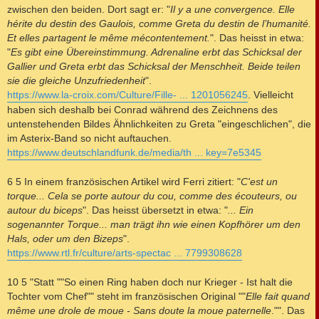
zwischen den beiden. Dort sagt er: "
Il y a une convergence. Elle
hérite du destin des Gaulois, comme Greta du destin de l’humanité.
Et elles partagent le même mécontentement.
". Das heisst in etwa:
"
Es gibt eine Übereinstimmung. Adrenaline erbt das Schicksal der
Gallier und Greta erbt das Schicksal der Menschheit. Beide teilen
sie die gleiche Unzufriedenheit
".
https://www.la-croix.com/Culture/Fille- ... 1201056245
. Vielleicht
haben sich deshalb bei Conrad während des Zeichnens des
untenstehenden Bildes Ähnlichkeiten zu Greta "eingeschlichen", die
im Asterix-Band so nicht auftauchen.
https://www.deutschlandfunk.de/media/th ... key=7e5345
6 5 In einem französischen Artikel wird Ferri zitiert: "
C'est un
torque... Cela se porte autour du cou, comme des écouteurs, ou
autour du biceps
". Das heisst übersetzt in etwa: "
... Ein
sogenannter Torque... man trägt ihn wie einen Kopfhörer um den
Hals, oder um den Bizeps
".
https://www.rtl.fr/culture/arts-spectac ... 7799308628
10 5 "Statt ""So einen Ring haben doch nur Krieger - Ist halt die
Tochter vom Chef"" steht im französischen Original ""
Elle fait quand
même une drole de moue - Sans doute la moue paternelle
."". Das