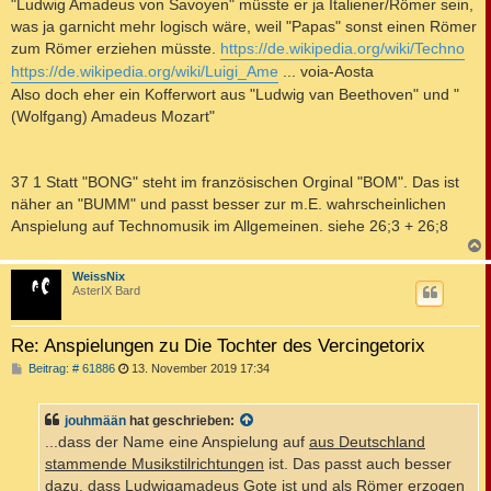
"Ludwig Amadeus von Savoyen" müsste er ja Italiener/Römer sein,
was ja garnicht mehr logisch wäre, weil "Papas" sonst einen Römer
zum Römer erziehen müsste.
https://de.wikipedia.org/wiki/Techno
https://de.wikipedia.org/wiki/Luigi_Ame
... voia-Aosta
Also doch eher ein Kofferwort aus "Ludwig van Beethoven" und "
(Wolfgang) Amadeus Mozart"
37 1 Statt "BONG" steht im französischen Orginal "BOM". Das ist
näher an "BUMM" und passt besser zur m.E. wahrscheinlichen
Anspielung auf Technomusik im Allgemeinen. siehe 26;3 + 26;8
c
WeissNix
AsterIX Bard
Re: Anspielungen zu Die Tochter des Vercingetorix
B
Beitrag: # 61886
13. November 2019 17:34
e
i
t
jouhmään
hat geschrieben:
r
a
...dass der Name eine Anspielung auf
aus Deutschland
g
stammende Musikstilrichtungen
ist. Das passt auch besser
dazu, dass Ludwigamadeus Gote ist und als Römer erzogen