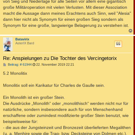
von Sieg und Niederlage für alle Seiten vor allem eine gigantisch
große Militäroperation mit vielen Verlusten. Mit dieser Assoziation
macht die Aussage dann meines Erachtens auch Sinn, weil "Alesia"
dann hier nicht als Synonym für einen großen Sieg sondern als
Synonym für eine große, langwierige Belagerung zu verstehen ist.
c
Batavirix
AsterIX Bard
Re: Anspielungen zu Die Tochter des Vercingetorix
B
Beitrag: # 61944
22. November 2019 22:21
e
i
5.2 Monolitix
t
r
a
Monolitix soll ein Karikatur für Charles de Gaulle sein.
g
Ein Monolith ist ein großer Stein.
Die Ausdrücke „Monolith“ oder „monolithisch“ werden nicht nur für
natürliche, sondern insbesondere auch für von Menschenhand
erschaffene oder zumindest modifizierte großer Stein benutzt, wie
beispielsweise für:
- die aus der Jungsteinzeit und Bronzezeit überlieferten Megalithen
(u. a. Menhire sowie die Trag- bzw. Decksteine von Dolmen etc.),