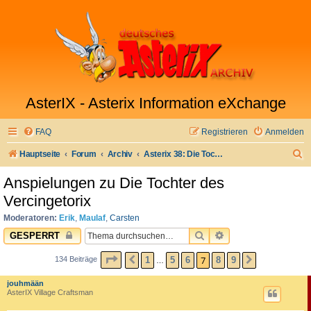
AsterIX - Asterix Information eXchange
FAQ
Registrieren
Anmelden
S
Hauptseite
Forum
Archiv
Asterix 38: Die Tochter des Vercingetorix
u
Anspielungen zu Die Tochter des
c
Vercingetorix
h
Moderatoren:
Erik
,
Maulaf
,
Carsten
e
SUCHE
ERWEITERTE SUC
GESPERRT
SEITE
7
VON
9
7
1
5
6
8
9
134 Beiträge
VORHERIGE
NÄCHSTE
…
jouhmään
AsterIX Village Craftsman