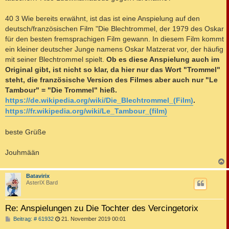
40 3 Wie bereits erwähnt, ist das ist eine Anspielung auf den
deutsch/französischen Film "Die Blechtrommel, der 1979 des Oskar
für den besten fremsprachigen Film gewann. In diesem Film kommt
ein kleiner deutscher Junge namens Oskar Matzerat vor, der häufig
mit seiner Blechtrommel spielt.
Ob es diese Anspielung auch im
Original gibt, ist nicht so klar, da hier nur das Wort "Trommel"
steht, die französische Version des Filmes aber auch nur "Le
Tambour" = "Die Trommel" hieß.
https://de.wikipedia.org/wiki/Die_Blechtrommel_(Film)
.
https://fr.wikipedia.org/wiki/Le_Tambour_(film)
beste Grüße
Jouhmään
c
Batavirix
AsterIX Bard
Re: Anspielungen zu Die Tochter des Vercingetorix
B
Beitrag: # 61932
21. November 2019 00:01
e