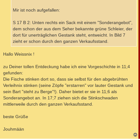
a
g
Mir ist noch aufgefallen:
S 17 B 2: Unten rechts ein Sack mit einem "Sonderangebot",
dem schon der aus dem Seher bekannte grüne Schleier, der
dort für unerträglichen Gestank steht, entweicht. In Bild 7
zieht er schon durch den ganzen Verkaufsstand.
Hallo Weissnix !
zu Deiner tollen Entdeckung habe ich eine Vorgeschichte in 11;4
gefunden:
Die Fische stinken dort so, dass sie selbst für den abgebrühten
Verleihnix stinken (seine Zöpfe "erstarren" vor lauter Gestank und
sein Bart "steht zu Berge"!). Daher bietet er sie in 11;6 als
Sonderangebot an. In 17;7 ziehen sich die Stinkschwaden
mittlerweile durch den ganzen Verkaufsstand.
beste Grüße
Jouhmään