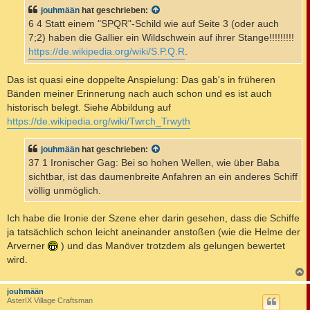
t
jouhmään
hat geschrieben:
r
a
6 4 Statt einem "SPQR"-Schild wie auf Seite 3 (oder auch
g
7;2) haben die Gallier ein Wildschwein auf ihrer Stange!!!!!!!!!
https://de.wikipedia.org/wiki/S.P.Q.R
.
Das ist quasi eine doppelte Anspielung: Das gab's in früheren
Bänden meiner Erinnerung nach auch schon und es ist auch
historisch belegt. Siehe Abbildung auf
https://de.wikipedia.org/wiki/Twrch_Trwyth
jouhmään
hat geschrieben:
37 1 Ironischer Gag: Bei so hohen Wellen, wie über Baba
sichtbar, ist das daumenbreite Anfahren an ein anderes Schiff
völlig unmöglich.
Ich habe die Ironie der Szene eher darin gesehen, dass die Schiffe
ja tatsächlich schon leicht aneinander anstoßen (wie die Helme der
Arverner
) und das Manöver trotzdem als gelungen bewertet
wird.
c
jouhmään
AsterIX Village Craftsman