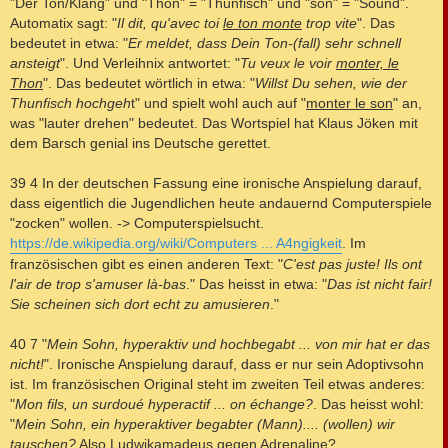
"Der Ton/Klang" und "Thon" = "Thunfisch" und "son" = "Sound".
Automatix sagt: "
Il dit, qu'avec toi
le ton monte
trop vite
". Das
bedeutet in etwa: "
Er meldet, dass Dein Ton-(fall) sehr schnell
ansteigt
". Und Verleihnix antwortet: "
Tu veux le voir
monter, le
Thon
". Das bedeutet wörtlich in etwa: "
Willst Du sehen, wie der
Thunfisch hochgeh
t" und spielt wohl auch auf "
monter le son
" an,
was "lauter drehen" bedeutet. Das Wortspiel hat Klaus Jöken mit
dem Barsch genial ins Deutsche gerettet.
39 4 In der deutschen Fassung eine ironische Anspielung darauf,
dass eigentlich die Jugendlichen heute andauernd Computerspiele
"zocken" wollen. -> Computerspielsucht.
https://de.wikipedia.org/wiki/Computers ... A4ngigkeit
. Im
französischen gibt es einen anderen Text: "
C'est pas juste! Ils ont
l'air de trop s'amuser là-bas
." Das heisst in etwa: "
Das ist nicht fair!
Sie scheinen sich dort echt zu amusieren
."
40 7 "
Mein Sohn, hyperaktiv und hochbegabt ... von mir hat er das
nicht!
". Ironische Anspielung darauf, dass er nur sein Adoptivsohn
ist. Im französischen Original steht im zweiten Teil etwas anderes:
"
Mon fils, un surdoué hyperactif ... on échange?
. Das heisst wohl:
"
Mein Sohn, ein hyperaktiver begabter (Mann).... (wollen) wir
tauschen?
Also Ludwikamadeus gegen Adrenaline?