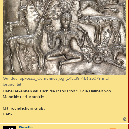
Gundestrupkesse_Cernunnos.jpg (148.39 KiB) 25079 mal
betrachtet
Dabei erkennen wir auch die Inspiration für die Helmen von
Monolitix und Mausklix.
Mit freundlichem Gruß,
Henk
c
WeissNix