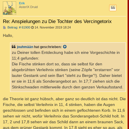
c
Erik
AsterIX Druid
Re: Anspielungen zu Die Tochter des Vercingetorix
B
Beitrag: # 61900
14. November 2019 18:24
e
i
Hallo,
t
r
a
jouhmään
hat geschrieben:
g
zu Deiner tollen Entdeckung habe ich eine Vorgeschichte in
11;4 gefunden:
Die Fische stinken dort so, dass sie selbst für den
abgebrühten Verleihnix stinken (seine Zöpfe "erstarren" vor
lauter Gestank und sein Bart "steht zu Berge"!). Daher bietet
er sie in 11;6 als Sonderangebot an. In 17;7 ziehen sich die
Stinkschwaden mittlerweile durch den ganzen Verkaufsstand.
die Theorie ist ganz hübsch, aber ganz so deutlich ist das nicht. Die
Fische, die selbst Verleihnix in 11, 4 stinken, haben die Augen
geschlossen und befinden sich in einem geflochtenen Korb. In 11,6
sehen wir nicht, wofür Verleihnix das Sonderangebot-Schild holt. In
17, 2 und 17,8 sehen wir das Schild dann an einem braunen Sack,
aus dem grüner Gestank kommt. In 17,8 sieht es eher so aus, als