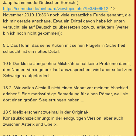
i
Jaap hat im niederländischen Bereich (
t
https://comedix.de/pinboard/viewtopic.php?f=3&t=9512
; 12.
r
a
November 2019 10:36 ) noch viele zusätzliche Funde genannt, die
g
ich mir gerade anschaue. Etwa ein Drittel davon habe ich unten
versucht, sie auf Deutsch zu übersetzen bzw. zu erläutern (weiter
bin ich noch nicht gekommen):
5 1 Das Huhn, das seine Küken mit seinen Flügeln in Sicherheit
scheucht, ist ein nettes Detail.
10 5 Der kleine Junge ohne Milchzähne hat keine Probleme damit,
den Namen Vercingetorix laut auszusprechen, wird aber sofort zum
Schweigen aufgefordert.
13 2 "Wir wollen Alesia II nicht einen Monat vor meinem Abschied
erleben!" Eine merkwürdige Bemerkung für einen Römer, weil sie
dort einen großen Sieg errungen haben ...
13 9 Idefix erscheint zweimal in der Original-
Konstruktionszeichnung: in der endgültigen Version, aber auch
zwischen Asterix und Obelix.