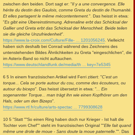
zwischen den beiden. Dort sagt er: "
Il y a une convergence. Elle
hérite du destin des Gaulois, comme Greta du destin de l’humanité.
Et elles partagent le même mécontentement.
". Das heisst in etwa:
"
Es gibt eine Übereinstimmung. Adrenaline erbt das Schicksal der
Gallier und Greta erbt das Schicksal der Menschheit. Beide teilen
sie die gleiche Unzufriedenheit
".
https://www.la-croix.com/Culture/Fille- ... 1201056245
. Vielleicht
haben sich deshalb bei Conrad während des Zeichnens des
untenstehenden Bildes Ähnlichkeiten zu Greta "eingeschlichen", die
im Asterix-Band so nicht auftauchen.
https://www.deutschlandfunk.de/media/th ... key=7e5345
6 5 In einem französischen Artikel wird Ferri zitiert: "
C'est un
torque... Cela se porte autour du cou, comme des écouteurs, ou
autour du biceps
". Das heisst übersetzt in etwa: "
... Ein
sogenannter Torque... man trägt ihn wie einen Kopfhörer um den
Hals, oder um den Bizeps
".
https://www.rtl.fr/culture/arts-spectac ... 7799308628
10 5 "Statt ""So einen Ring haben doch nur Krieger - Ist halt die
Tochter vom Chef"" steht im französischen Original ""
Elle fait quand
même une drole de moue - Sans doute la moue paternelle
."". Das