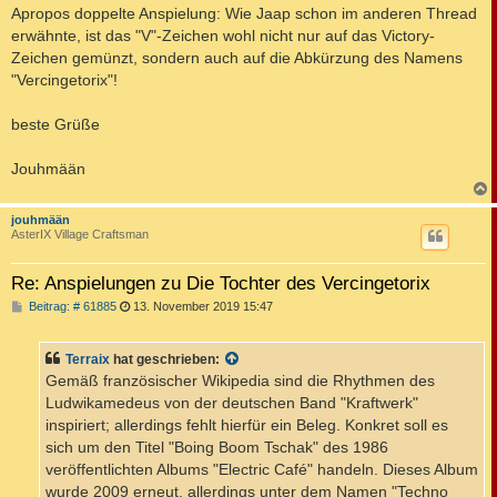
Apropos doppelte Anspielung: Wie Jaap schon im anderen Thread
erwähnte, ist das "V"-Zeichen wohl nicht nur auf das Victory-
Zeichen gemünzt, sondern auch auf die Abkürzung des Namens
"Vercingetorix"!
beste Grüße
Jouhmään
c
jouhmään
AsterIX Village Craftsman
Re: Anspielungen zu Die Tochter des Vercingetorix
B
Beitrag: # 61885
13. November 2019 15:47
e
i
t
Terraix
hat geschrieben:
r
a
Gemäß französischer Wikipedia sind die Rhythmen des
g
Ludwikamedeus von der deutschen Band "Kraftwerk"
inspiriert; allerdings fehlt hierfür ein Beleg. Konkret soll es
sich um den Titel "Boing Boom Tschak" des 1986
veröffentlichten Albums "Electric Café" handeln. Dieses Album
wurde 2009 erneut, allerdings unter dem Namen "Techno