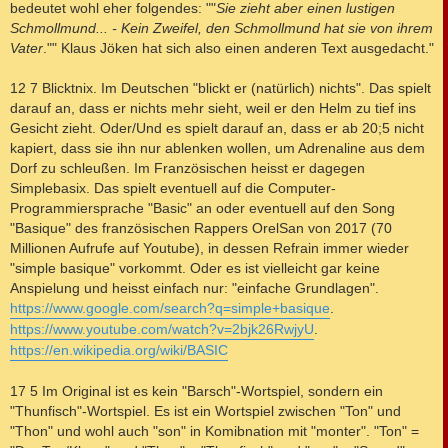
bedeutet wohl eher folgendes: ""
Sie zieht aber einen lustigen
Schmollmund... - Kein Zweifel, den Schmollmund hat sie von ihrem
Vater
."" Klaus Jöken hat sich also einen anderen Text ausgedacht."
12 7 Blicktnix. Im Deutschen "blickt er (natürlich) nichts". Das spielt
darauf an, dass er nichts mehr sieht, weil er den Helm zu tief ins
Gesicht zieht. Oder/Und es spielt darauf an, dass er ab 20;5 nicht
kapiert, dass sie ihn nur ablenken wollen, um Adrenaline aus dem
Dorf zu schleußen. Im Französischen heisst er dagegen
Simplebasix. Das spielt eventuell auf die Computer-
Programmiersprache "Basic" an oder eventuell auf den Song
"Basique" des französischen Rappers OrelSan von 2017 (70
Millionen Aufrufe auf Youtube), in dessen Refrain immer wieder
"simple basique" vorkommt. Oder es ist vielleicht gar keine
Anspielung und heisst einfach nur: "einfache Grundlagen".
https://www.google.com/search?q=simple+basique
.
https://www.youtube.com/watch?v=2bjk26RwjyU
.
https://en.wikipedia.org/wiki/BASIC
17 5 Im Original ist es kein "Barsch"-Wortspiel, sondern ein
"Thunfisch"-Wortspiel. Es ist ein Wortspiel zwischen "Ton" und
"Thon" und wohl auch "son" in Komibnation mit "monter". "Ton" =