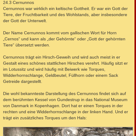
i
24.3 Cernunnos
t
Cernunnos war wirklich ein keltische Gottheit. Er war ein Gott der
r
a
Tiere, der Fruchtbarkeit und des Wohlstands, aber insbesondere
g
der Gott der Unterwelt.
Der Name Cernunnos kommt vom gallischen Wort für Horn
„Cernos“ und kann als „der Gehörnte“ oder „Gott der gehörnten
Tiere“ übersetzt werden.
Cernunnos trägt ein Hirsch-Geweih und wird auch meist in er
Gestalt eines schönes stattlichen Hirsches verehrt. Häufig sitzt er
im Lotussitz und wird häufig mit Beiwerk wie Torques,
Widderhornschlange, Geldbeutel, Füllhorn oder einem Sack
Getreide dargestellt.
Die wohl bekannteste Darstellung des Cernunnos findet sich auf
dem berühmten Kessel von Gundestrup in das National Museum
von Danmark in Kopenhagen. Dort hat er einen Torques in der
rechten und eine Widderhornschlange in der linken Hand. Und er
trägt ein zusätzliches Torques um den Hals: