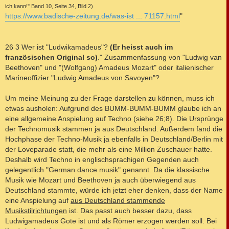
ich kann!" Band 10, Seite 34, Bild 2)
https://www.badische-zeitung.de/was-ist ... 71157.html
"
26 3 Wer ist "Ludwikamadeus"?
(Er heisst auch im
französischen Original so)
." Zusammenfassung von "Ludwig van
Beethoven" und "(Wolfgang) Amadeus Mozart" oder italienischer
Marineoffizier "Ludwig Amadeus von Savoyen"?
Um meine Meinung zu der Frage darstellen zu können, muss ich
etwas ausholen: Aufgrund des BUMM-BUMM-BUMM glaube ich an
eine allgemeine Anspielung auf Techno (siehe 26;8). Die Ursprünge
der Technomusik stammen ja aus Deutschland. Außerdem fand die
Hochphase der Techno-Musik ja ebenfalls in Deutschland/Berlin mit
der Loveparade statt, die mehr als eine Million Zuschauer hatte.
Deshalb wird Techno in englischsprachigen Gegenden auch
gelegentlich "German dance musik" genannt. Da die klassische
Musik wie Mozart und Beethoven ja auch überwiegend aus
Deutschland stammte, würde ich jetzt eher denken, dass der Name
eine Anspielung auf
aus Deutschland stammende
Musikstilrichtungen
ist. Das passt auch besser dazu, dass
Ludwigamadeus Gote ist und als Römer erzogen werden soll. Bei