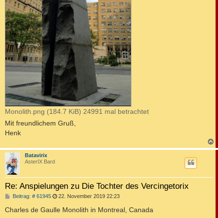
Monolith.png (184.7 KiB) 24991 mal betrachtet
Mit freundlichem Gruß,
Henk
c
Batavirix
AsterIX Bard
Re: Anspielungen zu Die Tochter des Vercingetorix
B
Beitrag: # 61945
22. November 2019 22:23
e
i
Charles de Gaulle Monolith in Montreal, Canada
t