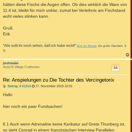
hätten diese Fische die Augen offen. Ob dies wirklich die Ware von
11,4 ist, bleibt für mich unklar, zumal bei Verleihnix am Fischstand
wohl vieles stinken kann.
Gruß
Erik
"Alle sollt ihr noch sehen, daß ich habe recht!"
(
Erik der Blonde
,
Die große Überfahrt
, S.
5)
c
jouhmään
AsterIX Village Craftsman
Re: Anspielungen zu Die Tochter des Vercingetorix
B
Beitrag: # 61916
17. November 2019 16:01
e
i
Hallo
t
r
a
hier noch ein paar Fundsachen!
g
6 1 Auch wenn Adrenaline keine Karikatur auf Greta Thunberg ist,
so sieht Conrad in einem französischen Interview Parallelen