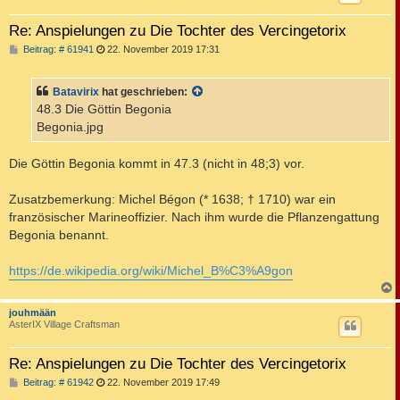
Re: Anspielungen zu Die Tochter des Vercingetorix
B
Beitrag: # 61941
22. November 2019 17:31
e
i
t
Batavirix
hat geschrieben:
r
a
48.3 Die Göttin Begonia
g
Begonia.jpg
Die Göttin Begonia kommt in 47.3 (nicht in 48;3) vor.
Zusatzbemerkung: Michel Bégon (* 1638; † 1710) war ein
französischer Marineoffizier. Nach ihm wurde die Pflanzengattung
Begonia benannt.
https://de.wikipedia.org/wiki/Michel_B%C3%A9gon
c
jouhmään
AsterIX Village Craftsman
Re: Anspielungen zu Die Tochter des Vercingetorix
B
Beitrag: # 61942
22. November 2019 17:49
e