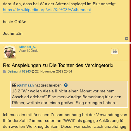
darauf an, dass bei Wut der Adrenalinspiegel im Blut ansteigt.
https://de.wikipedia.org/wiki/Kr%C3%A4hennest
beste Grüße
Jouhmään
c
Michael_S.
AsterIX Druid
Re: Anspielungen zu Die Tochter des Vercingetorix
B
Beitrag: # 61943
22. November 2019 20:54
e
i
t
jouhmään
hat geschrieben:
r
a
13 2 "Wir wollen Alesia II nicht einen Monat vor meinem
g
Abschied erleben!" Eine merkwürdige Bemerkung für einen
Römer, weil sie dort einen großen Sieg errungen haben ...
Ich muss im militärischen Zusammenhang bei der Verwendung von
II für die Zahl 2 immer sofort an "WWII" als gängige Abkürzung für
den zweiten Weltkrieg denken. Dieser war sicher auch unabhängig