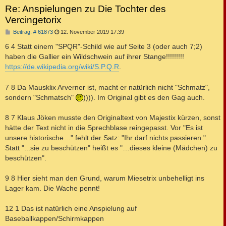
Re: Anspielungen zu Die Tochter des
Vercingetorix
B
Beitrag: # 61873
12. November 2019 17:39
e
i
6 4 Statt einem "SPQR"-Schild wie auf Seite 3 (oder auch 7;2)
t
haben die Gallier ein Wildschwein auf ihrer Stange!!!!!!!!!
r
a
https://de.wikipedia.org/wiki/S.P.Q.R
.
g
7 8 Da Mausklix Arverner ist, macht er natürlich nicht "Schmatz",
sondern "Schmatsch"
)))). Im Original gibt es den Gag auch.
8 7 Klaus Jöken musste den Originaltext von Majestix kürzen, sonst
hätte der Text nicht in die Sprechblase reingepasst. Vor "Es ist
unsere historische…" fehlt der Satz: "Ihr darf nichts passieren.".
Statt "...sie zu beschützen" heißt es "…dieses kleine (Mädchen) zu
beschützen".
9 8 Hier sieht man den Grund, warum Miesetrix unbehelligt ins
Lager kam. Die Wache pennt!
12 1 Das ist natürlich eine Anspielung auf
Baseballkappen/Schirmkappen