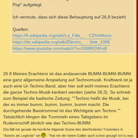
Pop" aufgelegt.
Ich vermute, dass sich diese Behauptung auf 26,8 bezieht.
Quellen:
https://fr.wikipedia.org/wiki/La_Fille_ ... C3%A9torix
https://de.wikipedia.org/wiki/Electric_ ... liste_1986
https://www.youtube.com/watch?v=O0lIlROWro8
26 8 Meines Erachtens ist das andauernde BUMM-BUMM-BUMM
eine ganz allgemeine Anspielung auf Technomusik. Kraftwerk ist ja
auch eine Ur-Techno-Band, aber hier soll wohl meines Erachtens
die ganze Techno-Musik karikiert werden (siehe 26;3). So schrieb
zum Beispiel die badische Zeitung: ""Techno heißt die Musik, bei
der es immer bumm, bumm, bumm, bumm macht. Die
durchgehende Basstrommel ist das Wichtigste am Techno.""
Tatsächlich klingen die Trommeln eines Taktgebers im
Rudererschiff ähnlich wie das Techno-BUMM.
(Da fällt mir gerade die herrliche folgende Szene des überforderten Trommlers in
"Asterix als Legionär" ein
: "Hat mir der kleine Gallier auch schon gesagt! Ich tu was