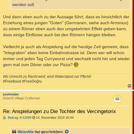
werden soll.
Und dann eben auch zu der Aussage führt, dass es hinsichtlich der
Erziehung eines jungen "Goten" (Germanen, siehe auch Arminius)
zu einem Römer eben auch den umgekehrten Effekt geben kann,
dass einige Einflüsse auch bei den Römern hängen bleiben.
Vielleicht ja auch als Anspielung auf die heutige Zeit gemeint, dass
"Integration" eben keine Einbahnstrasse ist. Denn wer will schon
immer und jeden Tag Currywurst und wechselt nicht hin und wieder
gern mal zum Döner oder zur Pizza?
Wo Unrecht zu Recht wird, wird Widerstand zur Pflicht!
#FreeBaud #FreeDoğru
c
jouhmään
AsterIX Village Craftsman
Re: Anspielungen zu Die Tochter des Vercingetorix
B
Beitrag: # 61899
14. November 2019 16:44
e
i
t
WeissNix
hat geschrieben:
r