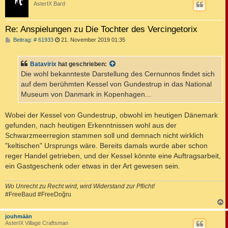
AsterIX Bard
Re: Anspielungen zu Die Tochter des Vercingetorix
B
Beitrag: # 61933
21. November 2019 01:35
e
i
t
Batavirix
hat geschrieben:
r
a
Die wohl bekannteste Darstellung des Cernunnos findet sich
g
auf dem berühmten Kessel von Gundestrup in das National
Museum von Danmark in Kopenhagen...
Wobei der Kessel von Gundestrup, obwohl im heutigen Dänemark
gefunden, nach heutigen Erkenntnissen wohl aus der
Schwarzmeerregion stammen soll und demnach nicht wirklich
"keltischen" Ursprungs wäre. Bereits damals wurde aber schon
reger Handel getrieben, und der Kessel könnte eine Auftragsarbeit,
ein Gastgeschenk oder etwas in der Art gewesen sein.
Wo Unrecht zu Recht wird, wird Widerstand zur Pflicht!
#FreeBaud #FreeDoğru
c
jouhmään
AsterIX Village Craftsman