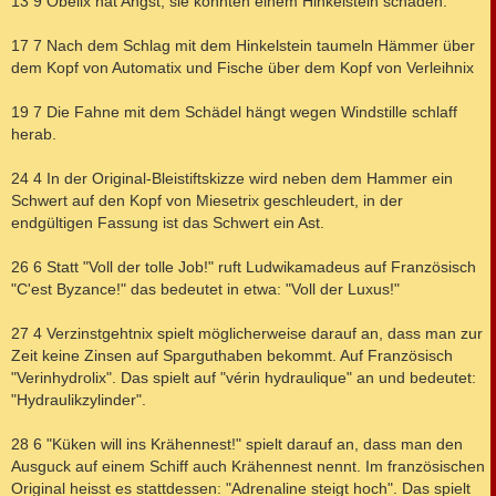
13 9 Obelix hat Angst, sie könnten einem Hinkelstein schaden.
17 7 Nach dem Schlag mit dem Hinkelstein taumeln Hämmer über
dem Kopf von Automatix und Fische über dem Kopf von Verleihnix
19 7 Die Fahne mit dem Schädel hängt wegen Windstille schlaff
herab.
24 4 In der Original-Bleistiftskizze wird neben dem Hammer ein
Schwert auf den Kopf von Miesetrix geschleudert, in der
endgültigen Fassung ist das Schwert ein Ast.
26 6 Statt "Voll der tolle Job!" ruft Ludwikamadeus auf Französisch
"C'est Byzance!" das bedeutet in etwa: "Voll der Luxus!"
27 4 Verzinstgehtnix spielt möglicherweise darauf an, dass man zur
Zeit keine Zinsen auf Sparguthaben bekommt. Auf Französisch
"Verinhydrolix". Das spielt auf "vérin hydraulique" an und bedeutet:
"Hydraulikzylinder".
28 6 "Küken will ins Krähennest!" spielt darauf an, dass man den
Ausguck auf einem Schiff auch Krähennest nennt. Im französischen
Original heisst es stattdessen: "Adrenaline steigt hoch". Das spielt