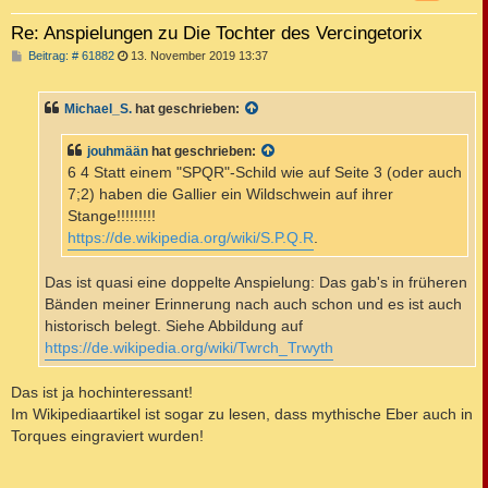
Re: Anspielungen zu Die Tochter des Vercingetorix
B
Beitrag: # 61882
13. November 2019 13:37
e
i
t
Michael_S.
hat geschrieben:
r
a
g
jouhmään
hat geschrieben:
6 4 Statt einem "SPQR"-Schild wie auf Seite 3 (oder auch
7;2) haben die Gallier ein Wildschwein auf ihrer
Stange!!!!!!!!!
https://de.wikipedia.org/wiki/S.P.Q.R
.
Das ist quasi eine doppelte Anspielung: Das gab's in früheren
Bänden meiner Erinnerung nach auch schon und es ist auch
historisch belegt. Siehe Abbildung auf
https://de.wikipedia.org/wiki/Twrch_Trwyth
Das ist ja hochinteressant!
Im Wikipediaartikel ist sogar zu lesen, dass mythische Eber auch in
Torques eingraviert wurden!