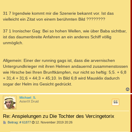
31 7 Irgendwie kommt mir die Szenerie bekannt vor. Ist das
vielleicht ein Zitat von einem berühmten Bild ????????
37 1 Ironischer Gag: Bei so hohen Wellen, wie über Baba sichtbar,
ist das daumenbreite Anfahren an ein anderes Schiff völlig
unmöglich.
Allgemein: Einer der running gags ist, dass die arvernischen
Untergrundkrieger mit ihren Helmen andauernd zusammenstossen
wie Hirsche bei Ihren Brunftkämpfen, nur nicht so heftig: 5;5. + 6;8
+ 31;4 + 31;6 + 44;3 + 45;10. In Bild 6;8 wird Mausklix dadurch
sogar der Helm ins Gesicht gedrückt.
c
Michael_S.
AsterIX Druid
Re: Anspielungen zu Die Tochter des Vercingetorix
B
Beitrag: # 61877
12. November 2019 20:26
e
i