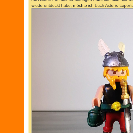
g
wiederentdeckt habe, möchte ich Euch Asterix-Experten