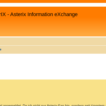
rIX - Asterix Information eXchange
te
WEITERTE SUCHE
al angemeldet. Da ich nicht nur Asterix-Fan bin, sondern seit jüngstem