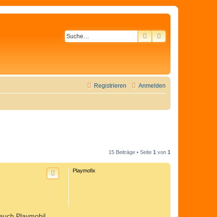
SUCHE
ERWEITERTE SU
Registrieren
Anmelden
15 Beiträge • Seite
1
von
1
Playmofix
 auch Playmobil