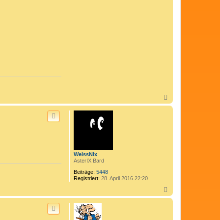
C
o
m
e
d
i
x
N
a
c
h
o
b
e
n
WeissNix
AsterIX Bard
Beiträge:
5448
Registriert:
28. April 2016 22:20
N
a
c
h
o