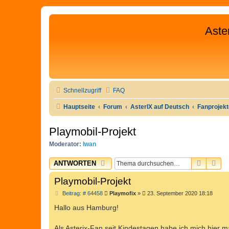
Aste
Schnellzugriff
FAQ
Hauptseite
Forum
AsterIX auf Deutsch
Fanprojek
Playmobil-Projekt
Moderator:
Iwan
SUCHE
ER
ANTWORTEN
Playmobil-Projekt
B
Beitrag: # 64458
Playmofix
»
23. September 2020 18:18
e
i
Hallo aus Hamburg!
t
r
a
Als Asterix-Fan seit Kindestagen habe ich mich hier m