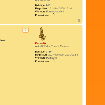
Beiträge:
948
Registriert:
14. März 2008 16:46
Wohnort:
Forum Hadriani
K
Kontaktdaten:
o
n
N
t
a
a
c
k
h
t
o
d
b
a
den.
e
t
Comedix
n
e
AsterIX Elder Council Member
n
v
Beiträge:
7756
o
Registriert:
20. November 2001 09:54
n
Wohnort:
Hamburg
B
K
Kontaktdaten:
a
o
t
n
a
t
v
a
i
k
r
t
i
d
x
a
t
e
n
v
o
n