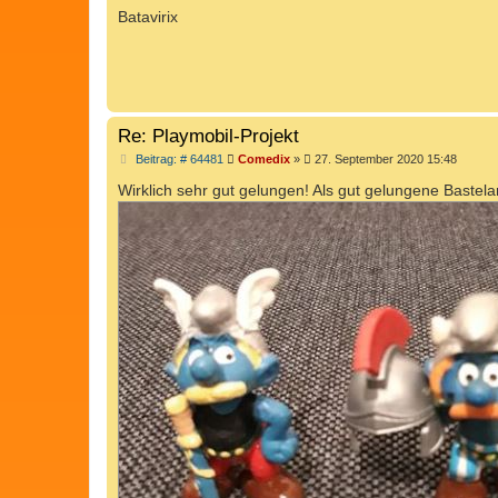
g
Batavirix
Re: Playmobil-Projekt
B
Beitrag: # 64481
Comedix
»
27. September 2020 15:48
e
i
Wirklich sehr gut gelungen! Als gut gelungene Bastel
t
r
a
g