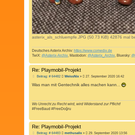
asterix_als_schluempfe.JPG (50.73 KiB) 42876 mal be
Deutsches Asterix Archiv:
https://www.comedix.de
TwiX:
@Asterix-Archiv
, Mastodon:
@Asterix_Archiv
, Bluesky:
@
Re: Playmobil-Projekt
B
Beitrag: # 64482
WeissNix
»
27. September 2020 16:42
e
i
Was man mit Gentechnik alles machen kann...
t
r
a
g
Wo Unrecht zu Recht wird, wird Widerstand zur Pflicht!
#FreeBaud #FreeDoğru
Re: Playmobil-Projekt
B
Beitrag: # 64483
methusalix
»
29. September 2020 13:56