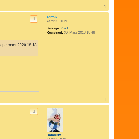
N
a
c
Terraix
h
AsterIX Druid
o
Beiträge:
2591
b
Registriert:
30. März 2013 18:48
e
n
September 2020 18:18
N
a
c
h
o
b
e
n
Batavirix
AsterIX Bard