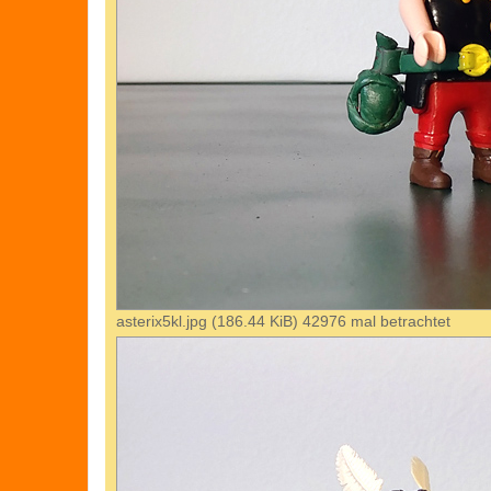
asterix5kl.jpg (186.44 KiB) 42976 mal betrachtet