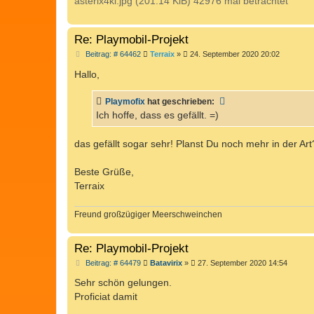
asterix4kl.jpg (201.14 KiB) 42976 mal betrachtet
Re: Playmobil-Projekt
B
Beitrag: # 64462
Terraix
»
24. September 2020 20:02
e
i
Hallo,
t
r
a
Playmofix
hat geschrieben:
g
Ich hoffe, dass es gefällt. =)
das gefällt sogar sehr! Planst Du noch mehr in der Art
Beste Grüße,
Terraix
Freund großzügiger Meerschweinchen
Re: Playmobil-Projekt
B
Beitrag: # 64479
Batavirix
»
27. September 2020 14:54
e
i
Sehr schön gelungen.
t
Proficiat damit
r
a