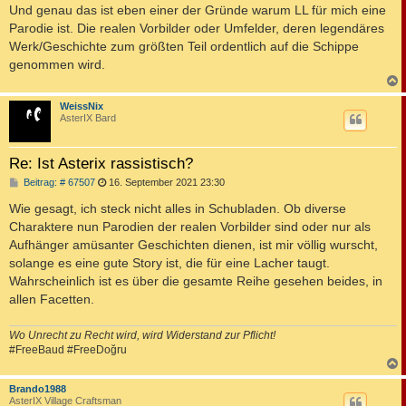
Und genau das ist eben einer der Gründe warum LL für mich eine
Parodie ist. Die realen Vorbilder oder Umfelder, deren legendäres
Werk/Geschichte zum größten Teil ordentlich auf die Schippe
genommen wird.
c
WeissNix
AsterIX Bard
Re: Ist Asterix rassistisch?
B
Beitrag: # 67507
16. September 2021 23:30
e
i
Wie gesagt, ich steck nicht alles in Schubladen. Ob diverse
t
Charaktere nun Parodien der realen Vorbilder sind oder nur als
r
a
Aufhänger amüsanter Geschichten dienen, ist mir völlig wurscht,
g
solange es eine gute Story ist, die für eine Lacher taugt.
Wahrscheinlich ist es über die gesamte Reihe gesehen beides, in
allen Facetten.
Wo Unrecht zu Recht wird, wird Widerstand zur Pflicht!
#FreeBaud #FreeDoğru
c
Brando1988
AsterIX Village Craftsman