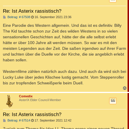
Re: Ist Asterix rassistisch?
B
Beitrag: # 67508
16. September 2021 23:36
e
i
Eine Parodie des Western allgemein. Und das ist es definitiv. Billy
t
The Kid tauchte schon zur Zeit des wilden Westens in so vielen
r
a
sensationellen Geschichten auf, hätte der die alle selbst erlebt
g
hätte er über 100 Jahre alt werden müssen. So war es mit den
meisten Legenden aus der Zeit. Die saßen irgendwo auf ihrer Farm
und lachten über die Duelle vor der Kirche, die sie angeblich erlebt
haben sollen.
Westernfilme zählen natürlich auch dazu. Und auch da wird sich bei
Lucky Luke über jedes Klischee lustig gemacht. Vom Steppenroller
bis zur tropfenden Schweißperle beim Duell.
c
Comedix
AsterIX Elder Council Member
Re: Ist Asterix rassistisch?
B
Beitrag: # 67514
17. September 2021 12:42
e
i
Zurück zum Thema für (das LL-Thema gerne einen neuen Thread