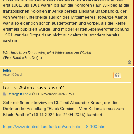
erst 1961. Bis 1961 waren bis auf die Komoren (laut Wikipedia) die
französischen Kolonien in Afrika bereits allesamt unabhängig, der
von Werner unterstellte südlich des Mittelmeeres
"tobende Kampf "
war also eigentlich schon ausgefochten und vorbei, als die Reihe
erstmals publiziert wurde, und mit der ersten Albenveröffentlichung
1961 war der Drops dann nicht nur gelutscht, sondern bereits
verdaut.
Wo Unrecht zu Recht wird, wird Widerstand zur Pflicht!
#FreeBaud #FreeDoğru
c
bdhk
AsterIX Bard
Re: Ist Asterix rassistisch?
B
Beitrag: # 77261
14. November 2024 21:50
e
i
Sehr schönes Interview im DLF mit Alexander Braun, der die
t
Dortmunder Asstellung "Black Comics – Vom Kolonialismus zum
r
a
Black Panther" (16.11.2024 bis 27.04.2025) kuratiert:
g
https://www.deutschlandfunk.de/von-kolo ... 8-100.html