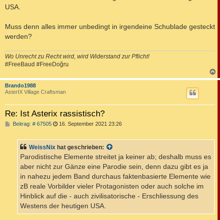
USA.
Muss denn alles immer unbedingt in irgendeine Schublade gesteckt
werden?
Wo Unrecht zu Recht wird, wird Widerstand zur Pflicht!
#FreeBaud #FreeDoğru
c
Brando1988
AsterIX Village Craftsman
Re: Ist Asterix rassistisch?
B
Beitrag: # 67505
16. September 2021 23:26
e
i
t
WeissNix
hat geschrieben:
r
a
Parodistische Elemente streitet ja keiner ab; deshalb muss es
g
aber nicht zur Gänze eine Parodie sein, denn dazu gibt es ja
in nahezu jedem Band durchaus faktenbasierte Elemente wie
zB reale Vorbilder vieler Protagonisten oder auch solche im
Hinblick auf die - auch zivilisatorische - Erschliessung des
Westens der heutigen USA.