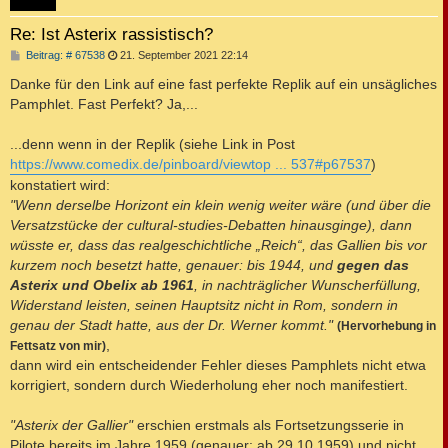
Re: Ist Asterix rassistisch?
B
Beitrag: # 67538
21. September 2021 22:14
e
i
Danke für den Link auf eine fast perfekte Replik auf ein unsägliches
t
Pamphlet. Fast Perfekt? Ja,...
r
a
g
...denn wenn in der Replik (siehe Link in Post
https://www.comedix.de/pinboard/viewtop ... 537#p67537
)
konstatiert wird:
"Wenn derselbe Horizont ein klein wenig weiter wäre (und über die
Versatzstücke der cultural-studies-Debatten hinausginge), dann
wüsste er, dass das realgeschichtliche „Reich“, das Gallien bis vor
kurzem noch besetzt hatte, genauer: bis 1944, und
gegen das
Asterix und Obelix ab 1961
, in nachträglicher Wunscherfüllung,
Widerstand leisten, seinen Hauptsitz nicht in Rom, sondern in
genau der Stadt hatte, aus der Dr. Werner kommt."
(Hervorhebung in
,
Fettsatz von mir)
dann wird ein entscheidender Fehler dieses Pamphlets nicht etwa
korrigiert, sondern durch Wiederholung eher noch manifestiert.
"Asterix der Gallier"
erschien erstmals als Fortsetzungsserie in
Pilote bereits im Jahre 1959 (genauer: ab 29.10.1959) und nicht