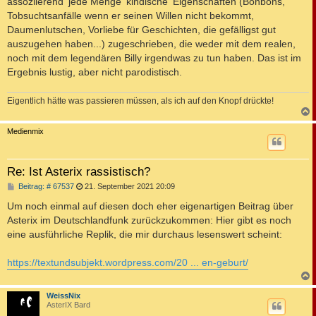
assoziierend' jede Menge 'kindische' Eigenschaften (Bonbons,
Tobsuchtsanfälle wenn er seinen Willen nicht bekommt,
Daumenlutschen, Vorliebe für Geschichten, die gefälligst gut
auszugehen haben...) zugeschrieben, die weder mit dem realen,
noch mit dem legendären Billy irgendwas zu tun haben. Das ist im
Ergebnis lustig, aber nicht parodistisch.
Eigentlich hätte was passieren müssen, als ich auf den Knopf drückte!
c
Medienmix
Re: Ist Asterix rassistisch?
B
Beitrag: # 67537
21. September 2021 20:09
e
i
Um noch einmal auf diesen doch eher eigenartigen Beitrag über
t
Asterix im Deutschlandfunk zurückzukommen: Hier gibt es noch
r
a
eine ausführliche Replik, die mir durchaus lesenswert scheint:
g
https://textundsubjekt.wordpress.com/20 ... en-geburt/
c
WeissNix
AsterIX Bard