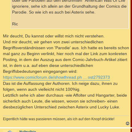
oder die Parodien auf den berühmten "American Was Of Life"
ignoriere, sehe ich allein an der Grundhaltung der Comics die
Parodie. So wie ich es auch bei Asterix sehe.
Ric
Mir deucht, Du kannst oder willst mich nicht verstehen.
Und mir deucht, wir gehen von zwei unterschiedlichen
Begriffsverständnissen von 'Parodie' aus. Ich hatte es bereits schon
mal ganz zu Beginn verlinkt, hier noch mal der Link zum konkreten
Posting, in dem der Auszug aus dem Comic-Jahrbuch-Artikel zitiert
ist, in dem u.a. auf eben diese unterschiedlichen
Begriffsbedeutungen eingegangen wird:
https://www.comicforum.de/showthread.ph ... ost2792373
Das ist die Auffassung der Authoren. Ich neige dazu, ihnen zu
folgen, wenn auch vielleicht nicht 100%ig.
Letztlich sehe ich aber durchaus -wie Affolter und Hangarter, beide
sicherlich auch Leute, die wissen, wovon sie schreiben- einen
diesbezüglichen Unterschied zwischen Asterix und Lucky Luke.
Eigentlich hätte was passieren müssen, als ich auf den Knopf drückte!
c
Nullnullsix