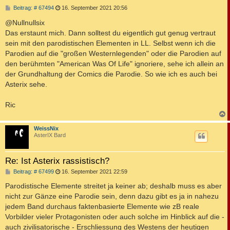
B
Beitrag: # 67494
16. September 2021 20:56
e
i
@Nullnullsix
t
Das erstaunt mich. Dann solltest du eigentlich gut genug vertraut
r
a
sein mit den parodistischen Elementen in LL. Selbst wenn ich die
g
Parodien auf die "großen Westernlegenden" oder die Parodien auf
den berühmten "American Was Of Life" ignoriere, sehe ich allein an
der Grundhaltung der Comics die Parodie. So wie ich es auch bei
Asterix sehe.
Ric
c
WeissNix
AsterIX Bard
Re: Ist Asterix rassistisch?
B
Beitrag: # 67499
16. September 2021 22:59
e
i
Parodistische Elemente streitet ja keiner ab; deshalb muss es aber
t
nicht zur Gänze eine Parodie sein, denn dazu gibt es ja in nahezu
r
a
jedem Band durchaus faktenbasierte Elemente wie zB reale
g
Vorbilder vieler Protagonisten oder auch solche im Hinblick auf die -
auch zivilisatorische - Erschliessung des Westens der heutigen