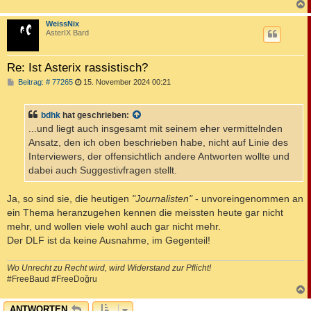
c
WeissNix
AsterIX Bard
Re: Ist Asterix rassistisch?
B
Beitrag: # 77265
15. November 2024 00:21
e
i
t
bdhk
hat geschrieben:
r
a
...und liegt auch insgesamt mit seinem eher vermittelnden
g
Ansatz, den ich oben beschrieben habe, nicht auf Linie des
Interviewers, der offensichtlich andere Antworten wollte und
dabei auch Suggestivfragen stellt.
Ja, so sind sie, die heutigen
"Journalisten"
- unvoreingenommen an
ein Thema heranzugehen kennen die meissten heute gar nicht
mehr, und wollen viele wohl auch gar nicht mehr.
Der DLF ist da keine Ausnahme, im Gegenteil!
Wo Unrecht zu Recht wird, wird Widerstand zur Pflicht!
#FreeBaud #FreeDoğru
c
ANTWORTEN