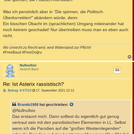
Was ich persönlich aber in
"Die spinnen, die Politisch-
Überkorrekten!"
abändern würde, denn:
Ein bisschen Obacht im (sprachlichen) Umgang miteinander hat
noch keinem geschadet! Nur übertreiben muss man es eben auch
nicht.
Wo Unrecht zu Recht wird, wird Widerstand zur Pflicht!
#FreeBaud #FreeDoğru
c
Nullnullsix
AsterIX Bard
Re: Ist Asterix rassistisch?
B
Beitrag: # 67519
17. September 2021 22:12
e
i
t
Brando1988
hat geschrieben:
r
a
@Nullnullsix
g
Das erstaunt mich. Dann solltest du eigentlich gut genug
vertraut sein mit den parodistischen Elementen in LL. Selbst
wenn ich die Parodien auf die "großen Westernlegenden"