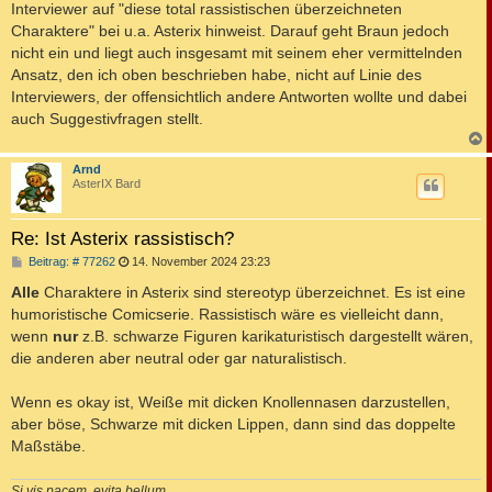
Interviewer auf "diese total rassistischen überzeichneten
Charaktere" bei u.a. Asterix hinweist. Darauf geht Braun jedoch
nicht ein und liegt auch insgesamt mit seinem eher vermittelnden
Ansatz, den ich oben beschrieben habe, nicht auf Linie des
Interviewers, der offensichtlich andere Antworten wollte und dabei
auch Suggestivfragen stellt.
c
Arnd
AsterIX Bard
Re: Ist Asterix rassistisch?
B
Beitrag: # 77262
14. November 2024 23:23
e
i
Alle
Charaktere in Asterix sind stereotyp überzeichnet. Es ist eine
t
humoristische Comicserie. Rassistisch wäre es vielleicht dann,
r
a
wenn
nur
z.B. schwarze Figuren karikaturistisch dargestellt wären,
g
die anderen aber neutral oder gar naturalistisch.
Wenn es okay ist, Weiße mit dicken Knollennasen darzustellen,
aber böse, Schwarze mit dicken Lippen, dann sind das doppelte
Maßstäbe.
Si vis pacem, evita bellum.