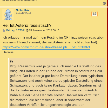
c
Nullnullsix
AsterIX Bard
Re: Ist Asterix rassistisch?
B
Beitrag: # 77264
15. November 2024 00:16
e
i
Ich erlaube mir mal auf mein Posting im CF hinzuweisen (das aber
t
aus nem Thread stammt, der mit Asterix eher nicht zu tun hat):
r
a
https://www.comicforum.de/showthread.ph ... ost5920369
g
Daraus:
Bzgl. Rassismus wird ja gerne auch mal die Darstellung des
Ausguck-Piraten in der Truppe der Piraten in Asterix ins Feld
geführt. Der ist aber ja gar keine Darstellung eines 'typischen
Schwarzen' und auch keine stereotypische Darstellung eines
Schwarzen, und auch keine Karikatur davon. Sondern es ist
die Karikatur eines ganz bestimmten Schwarzen, nämlich
Baba aus der Serie Der rote Korsar. Das wissen vermutlich
die meisten, die hier mitlesen, aber in Anbetracht der
deutschen Veröffentlichungschronologie und der