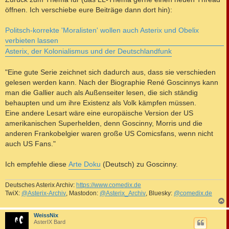
t
öffnen. Ich verschiebe eure Beiträge dann dort hin):
r
a
g
Politsch-korrekte 'Moralisten' wollen auch Asterix und Obelix
verbieten lassen
Asterix, der Kolonialismus und der Deutschlandfunk
"Eine gute Serie zeichnet sich dadurch aus, dass sie verschieden
gelesen werden kann. Nach der Biographie René Goscinnys kann
man die Gallier auch als Außenseiter lesen, die sich ständig
behaupten und um ihre Existenz als Volk kämpfen müssen.
Eine andere Lesart wäre eine europäische Version der US
amerikanischen Superhelden, denn Goscinny, Morris und die
anderen Frankobelgier waren große US Comicsfans, wenn nicht
auch US Fans."
Ich empfehle diese
Arte Doku
(Deutsch) zu Goscinny.
Deutsches Asterix Archiv:
https://www.comedix.de
TwiX:
@Asterix-Archiv
, Mastodon:
@Asterix_Archiv
, Bluesky:
@comedix.de
c
WeissNix
AsterIX Bard