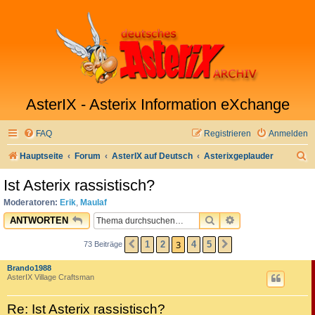
AsterIX - Asterix Information eXchange
FAQ
Registrieren
Anmelden
S
Hauptseite
Forum
AsterIX auf Deutsch
Asterixgeplauder
u
Ist Asterix rassistisch?
c
Moderatoren:
Erik
,
Maulaf
h
SUCHE
ERWEITERTE SU
ANTWORTEN
e
3
1
2
4
5
73 Beiträge
VORHERIGE
NÄCHSTE
Brando1988
AsterIX Village Craftsman
Re: Ist Asterix rassistisch?