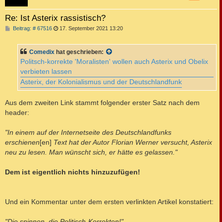
Re: Ist Asterix rassistisch?
B
Beitrag: # 67516
17. September 2021 13:20
e
i
t
Comedix
hat geschrieben:
r
a
Politsch-korrekte 'Moralisten' wollen auch Asterix und Obelix
g
verbieten lassen
Asterix, der Kolonialismus und der Deutschlandfunk
Aus dem zweiten Link stammt folgender erster Satz nach dem
header:
"In einem auf der Internetseite des Deutschlandfunks
erschienen
[en]
Text hat der Autor Florian Werner versucht, Asterix
neu zu lesen. Man wünscht sich, er hätte es gelassen."
Dem ist eigentlich nichts hinzuzufügen!
Und ein Kommentar unter dem ersten verlinkten Artikel konstatiert:
"Die spinnen, die Politisch-Korrekten!"