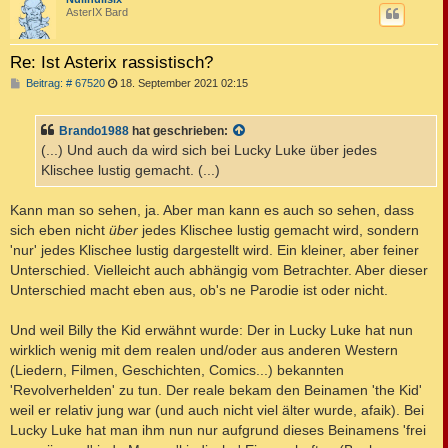
AsterIX Bard
Re: Ist Asterix rassistisch?
B
Beitrag: # 67520
18. September 2021 02:15
e
i
t
Brando1988
hat geschrieben:
r
a
(...) Und auch da wird sich bei Lucky Luke über jedes
g
Klischee lustig gemacht. (...)
Kann man so sehen, ja. Aber man kann es auch so sehen, dass
sich eben nicht
über
jedes Klischee lustig gemacht wird, sondern
'nur' jedes Klischee lustig dargestellt wird. Ein kleiner, aber feiner
Unterschied. Vielleicht auch abhängig vom Betrachter. Aber dieser
Unterschied macht eben aus, ob's ne Parodie ist oder nicht.
Und weil Billy the Kid erwähnt wurde: Der in Lucky Luke hat nun
wirklich wenig mit dem realen und/oder aus anderen Western
(Liedern, Filmen, Geschichten, Comics...) bekannten
'Revolverhelden' zu tun. Der reale bekam den Beinamen 'the Kid'
weil er relativ jung war (und auch nicht viel älter wurde, afaik). Bei
Lucky Luke hat man ihm nun nur aufgrund dieses Beinamens 'frei