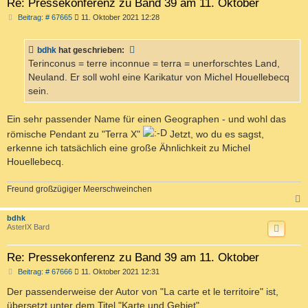
Re: Pressekonferenz zu Band 39 am 11. Oktober
B
Beitrag: # 67665
11. Oktober 2021 12:28
e
i
t
bdhk
hat geschrieben:
r
a
Terinconus = terre inconnue = terra = unerforschtes Land,
g
Neuland. Er soll wohl eine Karikatur von Michel Houellebecq
sein.
Ein sehr passender Name für einen Geographen - und wohl das
römische Pendant zu "Terra X"
Jetzt, wo du es sagst,
erkenne ich tatsächlich eine große Ähnlichkeit zu Michel
Houellebecq.
Freund großzügiger Meerschweinchen
c
bdhk
AsterIX Bard
Re: Pressekonferenz zu Band 39 am 11. Oktober
B
Beitrag: # 67666
11. Oktober 2021 12:31
e
i
Der passenderweise der Autor von "La carte et le territoire" ist,
t
übersetzt unter dem Titel "Karte und Gebiet".
r