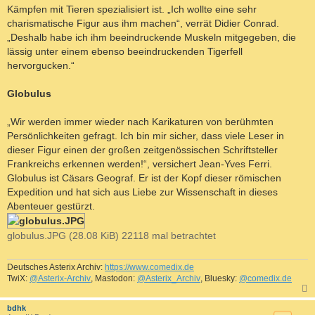
Kämpfen mit Tieren spezialisiert ist. „Ich wollte eine sehr
charismatische Figur aus ihm machen“, verrät Didier Conrad.
„Deshalb habe ich ihm beeindruckende Muskeln mitgegeben, die
lässig unter einem ebenso beeindruckenden Tigerfell
hervorgucken.“
Globulus
„Wir werden immer wieder nach Karikaturen von berühmten
Persönlichkeiten gefragt. Ich bin mir sicher, dass viele Leser in
dieser Figur einen der großen zeitgenössischen Schriftsteller
Frankreichs erkennen werden!“, versichert Jean-Yves Ferri.
Globulus ist Cäsars Geograf. Er ist der Kopf dieser römischen
Expedition und hat sich aus Liebe zur Wissenschaft in dieses
Abenteuer gestürzt.
globulus.JPG (28.08 KiB) 22118 mal betrachtet
Deutsches Asterix Archiv:
https://www.comedix.de
TwiX:
@Asterix-Archiv
, Mastodon:
@Asterix_Archiv
, Bluesky:
@comedix.de
c
bdhk