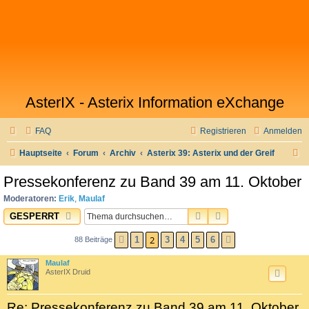
AsterIX - Asterix Information eXchange
FAQ
Registrieren
Anmelden
S
Hauptseite
Forum
Archiv
Asterix 39: Asterix und der Greif
u
Pressekonferenz zu Band 39 am 11. Oktober
c
Moderatoren:
Erik
,
Maulaf
h
SUCHE
ERWEITERTE SUC
GESPERRT
e
2
1
3
4
5
6
88 Beiträge
VORHERIGE
NÄCHSTE
Maulaf
AsterIX Druid
Re: Pressekonferenz zu Band 39 am 11. Oktober