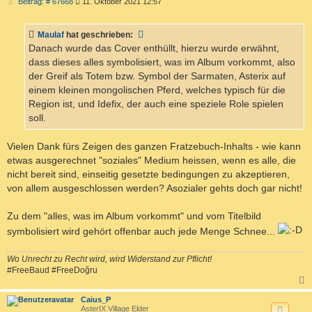
B
Beitrag: # 67668
11. Oktober 2021 12:57
e
i
t
Maulaf
hat geschrieben:
r
a
Danach wurde das Cover enthüllt, hierzu wurde erwähnt,
g
dass dieses alles symbolisiert, was im Album vorkommt, also
der Greif als Totem bzw. Symbol der Sarmaten, Asterix auf
einem kleinen mongolischen Pferd, welches typisch für die
Region ist, und Idefix, der auch eine speziele Role spielen
soll.
Vielen Dank fürs Zeigen des ganzen Fratzebuch-Inhalts - wie kann
etwas ausgerechnet "soziales" Medium heissen, wenn es alle, die
nicht bereit sind, einseitig gesetzte bedingungen zu akzeptieren,
von allem ausgeschlossen werden? Asozialer gehts doch gar nicht!
Zu dem "alles, was im Album vorkommt" und vom Titelbild
symbolisiert wird gehört offenbar auch jede Menge Schnee...
Wo Unrecht zu Recht wird, wird Widerstand zur Pflicht!
#FreeBaud #FreeDoğru
c
Caius_P
AsterIX Village Elder