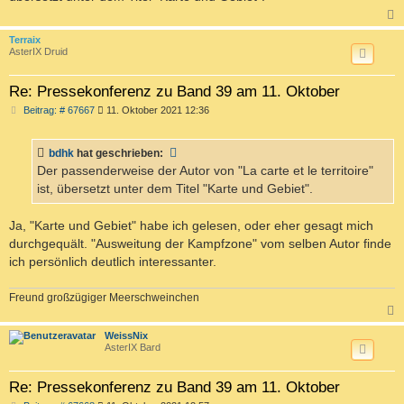
a
g
c
Terraix
AsterIX Druid
Re: Pressekonferenz zu Band 39 am 11. Oktober
B
Beitrag: # 67667
11. Oktober 2021 12:36
e
i
t
bdhk
hat geschrieben:
r
a
Der passenderweise der Autor von "La carte et le territoire"
g
ist, übersetzt unter dem Titel "Karte und Gebiet".
Ja, "Karte und Gebiet" habe ich gelesen, oder eher gesagt mich
durchgequält. "Ausweitung der Kampfzone" vom selben Autor finde
ich persönlich deutlich interessanter.
Freund großzügiger Meerschweinchen
c
WeissNix
AsterIX Bard
Re: Pressekonferenz zu Band 39 am 11. Oktober