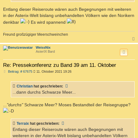
Entlang dieser Reiseroute wären auch Begegnungen mit weiteren
in der Asterix-Welt bislang unbehandelten Völkern wie den Norikern
denkbar
Es wird spannend
Freund großzügiger Meerschweinchen
c
WeissNix
AsterIX Bard
Re: Pressekonferenz zu Band 39 am 11. Oktober
B
Beitrag: # 67675
11. Oktober 2021 19:26
e
i
t
Christian
hat geschrieben:
r
a
...dann durchs Schwarze Meer...
g
...
"durchs"
Schwarze Meer? Moses Bestandteil der Reisegruppe?
Terraix
hat geschrieben:
Entlang dieser Reiseroute wären auch Begegnungen mit
weiteren in der Asterix-Welt bislang unbehandelten Völkern