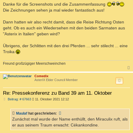
i
Danke für die Screenshots und die Zusammenfassung
t
Die Zeichnungen sehen ja mal wieder fantastisch aus!
r
a
g
Dann hatten wir also recht damit, dass die Reise Richtung Osten
geht. Ob es auch ein Wiedersehen mit den beiden Sarmaten aus
"Asterix in Italien" geben wird?
Übrigens, der Schlitten mit den drei Pferden ... sehr stilecht ... eine
Troika
Freund großzügiger Meerschweinchen
c
Comedix
AsterIX Elder Council Member
Re: Pressekonferenz zu Band 39 am 11. Oktober
B
Beitrag: # 67663
11. Oktober 2021 12:12
e
i
t
Maulaf
hat geschrieben:
r
a
Zunächst mal wurde der Name enthüllt, den Miraculix ruft, als
g
er aus seinem Traum erwacht: Cékankondine.