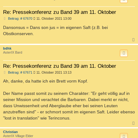
Re: Pressekonferenz zu Band 39 am 11. Oktober
B
Beitrag: # 67670
11. Oktober 2021 13:00
e
i
Dansonsus = Dans son jus = im eigenen Saft (z.B. bei
t
Obstkonserven.
r
a
g
c
bdhk
AsterIX Bard
Re: Pressekonferenz zu Band 39 am 11. Oktober
B
Beitrag: # 67671
11. Oktober 2021 13:13
e
i
Ah, danke, da hatte ich ein Brett vorm Kopf.
t
r
a
Der Name passt somit zu seinem Charakter: "Er geht völlig auf in
g
seiner Mission und verachtet die Barbaren. Dabei merkt er nicht,
dass Unwissenheit und Aberglaube eher bei seinen Leuten
anzutreffen sind" - er schmort somit im eigenen Saft. Leider ebenso
"lost in translation" wie Terinconus.
c
Christian
AsterIX Village Elder