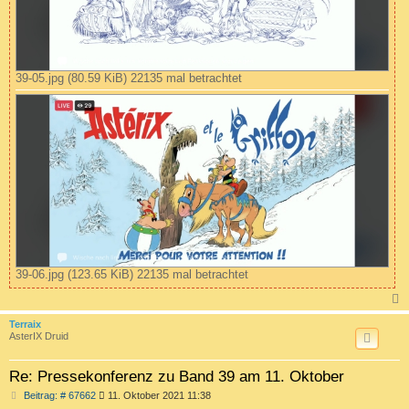
39-05.jpg (80.59 KiB) 22135 mal betrachtet
39-06.jpg (123.65 KiB) 22135 mal betrachtet
c
Terraix
AsterIX Druid
Re: Pressekonferenz zu Band 39 am 11. Oktober
B
Beitrag: # 67662
11. Oktober 2021 11:38
e