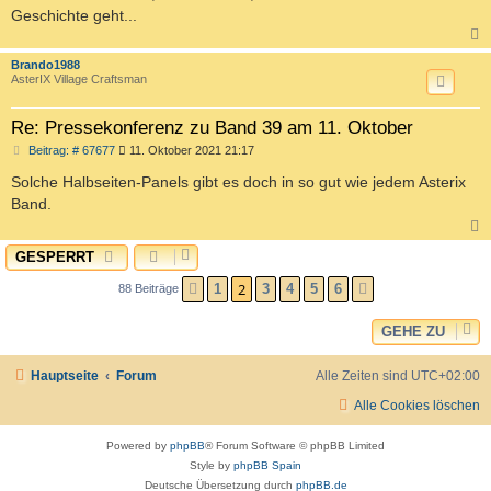
Geschichte geht...
c
Brando1988
AsterIX Village Craftsman
Re: Pressekonferenz zu Band 39 am 11. Oktober
B
Beitrag: # 67677
11. Oktober 2021 21:17
e
i
Solche Halbseiten-Panels gibt es doch in so gut wie jedem Asterix
t
Band.
r
a
g
GESPERRT
c
2
1
3
4
5
6
88 Beiträge
VORHERIGE
NÄCHSTE
GEHE ZU
Hauptseite
Forum
Alle Zeiten sind
UTC+02:00
Alle Cookies löschen
Powered by
phpBB
® Forum Software © phpBB Limited
Style by
phpBB Spain
Deutsche Übersetzung durch
phpBB.de