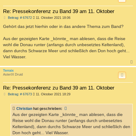
Re: Pressekonferenz zu Band 39 am 11. Oktober
B
Beitrag: # 67672
11. Oktober 2021 18:06
e
i
Gehört das jetzt hierhin oder in das andere Thema zum Band?
t
r
a
Aus der gezeigten Karte _könnte_ man ablesen, dass die Reise
g
wohl die Donau runter (anfangs durch unbesetztes Keltenland),
dann durchs Schwarze Meer und schließlich den Don hoch geht...
Viel Wasser.
c
Terraix
AsterIX Druid
Re: Pressekonferenz zu Band 39 am 11. Oktober
B
Beitrag: # 67673
11. Oktober 2021 18:29
e
i
t
Christian
hat geschrieben:
r
a
Aus der gezeigten Karte _könnte_ man ablesen, dass die
g
Reise wohl die Donau runter (anfangs durch unbesetztes
Keltenland), dann durchs Schwarze Meer und schließlich den
Don hoch geht... Viel Wasser.