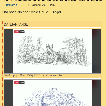
B
Beitrag: # 67661
11. Oktober 2021 11:16
e
i
und noch ein paar, viele Grüße, Gregor
t
r
a
g
DATEIANHÄNGE
39-04.jpg (79.26 KiB) 22135 mal betrachtet