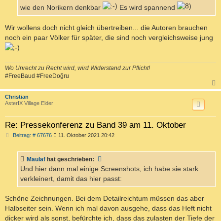
wie den Norikern denkbar
Es wird spannend
Wir wollens doch nicht gleich übertreiben... die Autoren brauchen
noch ein paar Völker für später, die sind noch vergleichsweise jung
Wo Unrecht zu Recht wird, wird Widerstand zur Pflicht!
#FreeBaud #FreeDoğru
c
Christian
AsterIX Village Elder
Re: Pressekonferenz zu Band 39 am 11. Oktober
B
Beitrag: # 67676
11. Oktober 2021 20:42
e
i
t
Maulaf
hat geschrieben:
r
a
Und hier dann mal einige Screenshots, ich habe sie stark
g
verkleinert, damit das hier passt:
Schöne Zeichnungen. Bei dem Detailreichtum müssen das aber
Halbseiter sein. Wenn ich mal davon ausgehe, dass das Heft nicht
dicker wird als sonst, befürchte ich, dass das zulasten der Tiefe der