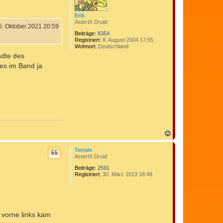
e
n
Erik
AsterIX Druid
5. Oktober 2021 20:59
Beiträge:
8354
Registriert:
8. August 2004 17:55
Wohnort:
Deutschland
ndte des
 es im Band ja
N
a
c
Terraix
h
AsterIX Druid
o
b
Beiträge:
2591
Registriert:
30. März 2013 18:48
e
n
 vorne links kam