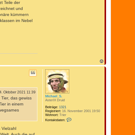
t Teile der
zeichnet und
gionäre kümmern
cklassen im Nebel
N
a
c
h
o
b
e
n
4. Oktober 2021 11:39
Michael_S.
 Tier, das gewiss
AsterIX Druid
Tier in einem
Beiträge:
1321
unwegsames
Registriert:
16. November 2001 19:50
Wohnort:
Trier
K
Kontaktdaten:
o
n
 Vielzahl
t
Welt. Auch die auf
a