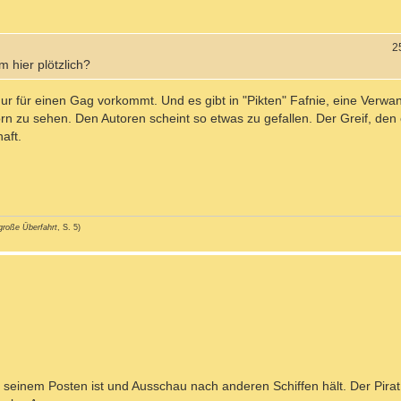
2
 hier plötzlich?
nur für einen Gag vorkommt. Und es gibt in "Pikten" Fafnie, eine Verwa
rn zu sehen. Den Autoren scheint so etwas zu gefallen. Der Greif, den
haft.
große Überfahrt
, S. 5)
 seinem Posten ist und Ausschau nach anderen Schiffen hält. Der Pirat