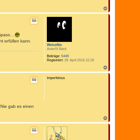
N
a
c
h
o
b
Spass...
e
n
t erfüllen kann.
WeissNix
AsterIX Bard
Beiträge:
5448
Registriert:
28. April 2016 22:20
N
a
c
Imperfektus
h
o
b
e
n
 Nie gab es einen
N
a
c
h
o
b