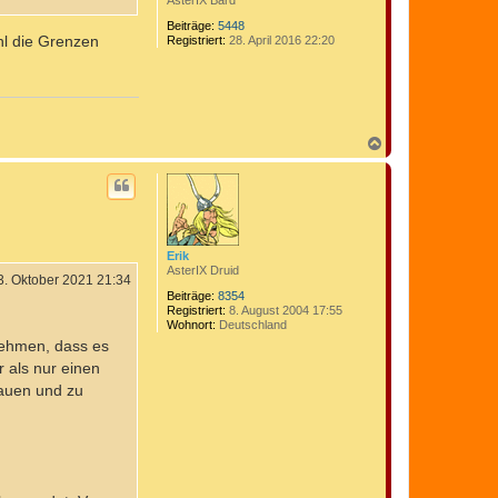
AsterIX Bard
Beiträge:
5448
hl die Grenzen
Registriert:
28. April 2016 22:20
N
a
c
h
o
b
e
n
Erik
AsterIX Druid
3. Oktober 2021 21:34
Beiträge:
8354
Registriert:
8. August 2004 17:55
Wohnort:
Deutschland
nehmen, dass es
 als nur einen
bauen und zu