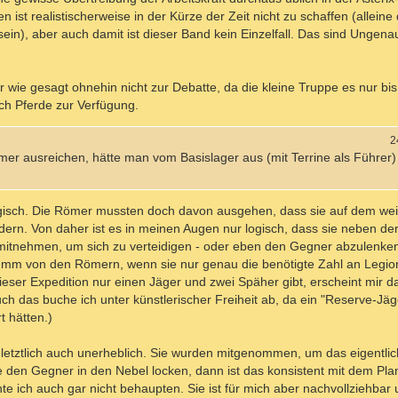
t realistischerweise in der Kürze der Zeit nicht zu schaffen (alleine
 sein), aber auch damit ist dieser Band kein Einzelfall. Das sind Ungenau
 wie gesagt ohnehin nicht zur Debatte, da die kleine Truppe es nur bi
ch Pferde zur Verfügung.
2
r ausreichen, hätte man vom Basislager aus (mit Terrine als Führer
ogisch. Die Römer mussten doch davon ausgehen, dass sie auf dem we
ern. Von daher ist es in meinen Augen nur logisch, dass sie neben de
mitnehmen, um sich zu verteidigen - oder eben den Gegner abzulenken
h dumm von den Römern, wenn sie nur genau die benötigte Zahl an Leg
ieser Expedition nur einen Jäger und zwei Späher gibt, erscheint mir d
r auch das buche ich unter künstlerischer Freiheit ab, da ein "Reserve-Jä
t hätten.)
 letztlich auch unerheblich. Sie wurden mitgenommen, um das eigentli
 den Gegner in den Nebel locken, dann ist das konsistent mit dem Pla
 ich auch gar nicht behaupten. Sie ist für mich aber nachvollziehbar 