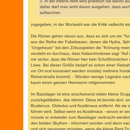
3. In der Asterix-Welt wird praktisch nie davon
daher darf man wohl davon ausgehen, dass auch 
auftauchen.
zugegeben, in der Wortwahl war die Kritik vielleicht etw
Die Römer gehen davon aus, dass es sich um ein "furcht
aus der Reihe der Fabelwesen, denen die Hydra, Sphi
"Ungeheuer" bei den Zirkusspielen die "Krönung meiner
versteht es durchaus, dass Kalaschnokowa sagt "Auf e
mir sicher, dass die Römer hier kein Schoßhündchen er
Löwe. Bei dieser Größe bedarf es schon einer Vielzahl
vor Ort erst konstuiert werden müsste) mehrere hund
Römerstraße kommt). - Würden wenige Leginäre nach 
kaum einen ganzen Heerwurm mitgenommen.
Im Basislager ist eine anscheinend relativ kleine G
zurückgeblieben, das stimmt. Diese ist bereits dort,
Brudercus, Globulus und Ausdimaus entfernt. Als sie 
führen wird. Selbst wenn es Ausdimaus - wovon er ans
müsste er entweder zum Basislager verbracht werden o
den beiden Skythen - informiert worden und dann nac
und sich versorgen müssten, wenn die kleine Rest-T