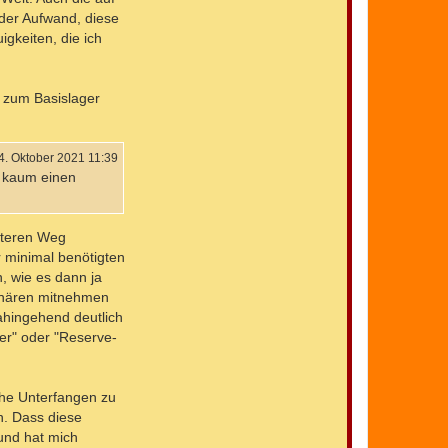
k
 der Aufwand, diese
t
igkeiten, die ich
d
a
t
e
n
s zum Basislager
v
o
n
M
i
4. Oktober 2021 11:39
c
) kaum einen
h
a
e
l
_
iteren Weg
S
r minimal benötigten
.
, wie es dann ja
ionären mitnehmen
ahingehend deutlich
ger" oder "Reserve-
che Unterfangen zu
n. Dass diese
und hat mich