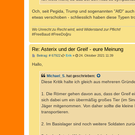
g
Och, seit Pegida, Trump und sogenannten "AfD" auch
etwas verschoben - schliesslich haben diese Typen tr
Wo Unrecht zu Recht wird, wird Widerstand zur Pflicht!
#FreeBaud #FreeDoğru
Re: Asterix und der Greif - eure Meinung
B
Beitrag: # 67922
Erik
»
24. Oktober 2021 11:39
e
i
Hallo,
t
r
a
Michael_S.
hat geschrieben:
g
Diese Kritik halte ich gleich aus mehreren Gründe
1. Die Römer gehen davon aus, dass der Greif ei
sich dabei um ein übermäßig großes Tier (im Sin
Jäger mitgenommen. Von daher sollte die kleine
transportieren.
2. Im Basislager sind noch weitere Soldaten zur