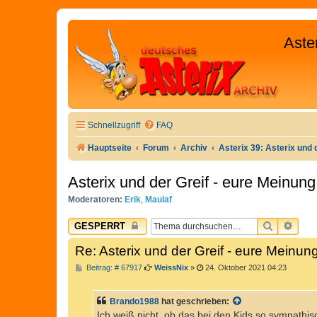
Aste
Schnellzugriff
FAQ
Hauptseite
Forum
Archiv
Asterix 39: Asterix und 
Asterix und der Greif - eure Meinung
Moderatoren:
Erik
,
Maulaf
SUCHE
ERW
GESPERRT
Re: Asterix und der Greif - eure Meinun
B
Beitrag: # 67917
WeissNix
»
24. Oktober 2021 04:23
e
i
t
Brando1988
hat geschrieben:
r
a
Ich weiß nicht, ob das bei den Kids so sympathi