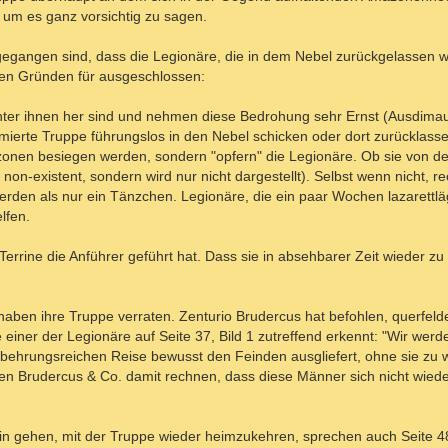
 - um es ganz vorsichtig zu sagen.
gangen sind, dass die Legionäre, die in dem Nebel zurückgelassen w
ren Gründen für ausgeschlossen:
ter ihnen her sind und nehmen diese Bedrohung sehr Ernst (Ausdimau
mierte Truppe führungslos in den Nebel schicken oder dort zurücklass
azonen besiegen werden, sondern "opfern" die Legionäre. Ob sie von 
ht non-existent, sondern wird nur nicht dargestellt). Selbst wenn nicht, 
rden als nur ein Tänzchen. Legionäre, die ein paar Wochen lazarettläg
lfen.
errine die Anführer geführt hat. Dass sie in absehbarer Zeit wieder zu
aben ihre Truppe verraten. Zenturio Brudercus hat befohlen, querfeld
ner der Legionäre auf Seite 37, Bild 1 zutreffend erkennt: "Wir werde
behrungsreichen Reise bewusst den Feinden ausgliefert, ohne sie zu 
 Brudercus & Co. damit rechnen, dass diese Männer sich nicht wieder
in gehen, mit der Truppe wieder heimzukehren, sprechen auch Seite 48,