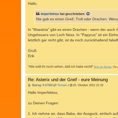
i
Hallo,
t
r
a
Imperfektus
hat geschrieben:
g
Nie gab es einen Greif, Troll oder Drachen. Warum
In "Maestria" gibt es einen Drachen - wenn der auch 
Ungeheuers von Loch Ness. In "Papyrus" ist ein Einho
letztlich gar nicht gibt, ist da noch zurückhaltend fabel
Gruß
Erik
"Alle sollt ihr noch sehen, daß ich habe recht!"
(
Erik der Blonde
,
Die 
Re: Asterix und der Greif - eure Meinung
B
Beitrag: # 67960
Terraix
»
25. Oktober 2021 21:10
e
i
Hallo Imperfektus,
t
r
a
zu Deinen Fragen:
g
1. Ich nehme an, dass Baba, der Ausguck, einfach auf