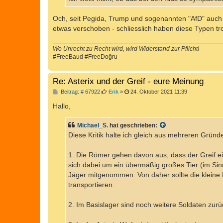
g
Och, seit Pegida, Trump und sogenannten "AfD" auch
etwas verschoben - schliesslich haben diese Typen tr
Wo Unrecht zu Recht wird, wird Widerstand zur Pflicht!
#FreeBaud #FreeDoğru
Re: Asterix und der Greif - eure Meinung
B
Beitrag: # 67922
Erik
»
24. Oktober 2021 11:39
e
i
Hallo,
t
r
a
Michael_S.
hat geschrieben:
g
Diese Kritik halte ich gleich aus mehreren Gründe
1. Die Römer gehen davon aus, dass der Greif ei
sich dabei um ein übermäßig großes Tier (im Sin
Jäger mitgenommen. Von daher sollte die kleine
transportieren.
2. Im Basislager sind noch weitere Soldaten zur