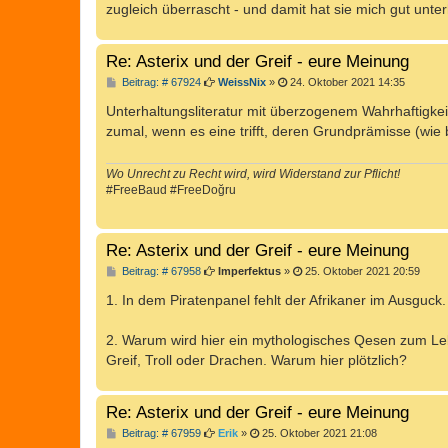
zugleich überrascht - und damit hat sie mich gut unter
Re: Asterix und der Greif - eure Meinung
B
Beitrag: # 67924
WeissNix
»
24. Oktober 2021 14:35
e
i
Unterhaltungsliteratur mit überzogenem Wahrhaftigke
t
zumal, wenn es eine trifft, deren Grundprämisse (wie 
r
a
g
Wo Unrecht zu Recht wird, wird Widerstand zur Pflicht!
#FreeBaud #FreeDoğru
Re: Asterix und der Greif - eure Meinung
B
Beitrag: # 67958
Imperfektus
»
25. Oktober 2021 20:59
e
i
1. In dem Piratenpanel fehlt der Afrikaner im Ausguc
t
r
a
2. Warum wird hier ein mythologisches Qesen zum Leb
g
Greif, Troll oder Drachen. Warum hier plötzlich?
Re: Asterix und der Greif - eure Meinung
B
Beitrag: # 67959
Erik
»
25. Oktober 2021 21:08
e