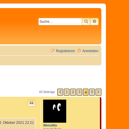
SUCHE
ERWEITERTE SU
Registrieren
Anmelden
4
1
2
3
5
65 Beiträge
VORHERIGE
NÄCHSTE
3. Oktober 2021 22:21
WeissNix