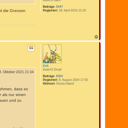
AsterIX Bard
Beiträge:
5447
hl die Grenzen
Registriert:
28. April 2016 22:20
N
a
c
h
o
b
e
n
Erik
AsterIX Druid
3. Oktober 2021 21:34
Beiträge:
8354
Registriert:
8. August 2004 17:55
Wohnort:
Deutschland
nehmen, dass es
 als nur einen
bauen und zu