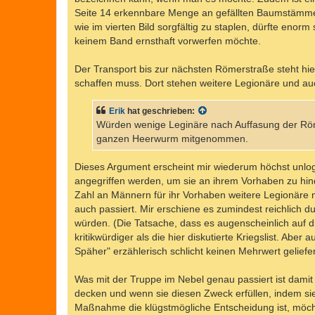
Seite 14 erkennbare Menge an gefällten Baumstämmen is
wie im vierten Bild sorgfältig zu staplen, dürfte enorm
keinem Band ernsthaft vorwerfen möchte.
Der Transport bis zur nächsten Römerstraße steht hier
schaffen muss. Dort stehen weitere Legionäre und au
Erik
hat geschrieben:
Würden wenige Leginäre nach Auffasung der Röme
ganzen Heerwurm mitgenommen.
Dieses Argument erscheint mir wiederum höchst unl
angegriffen werden, um sie an ihrem Vorhaben zu hind
Zahl an Männern für ihr Vorhaben weitere Legionäre 
auch passiert. Mir erschiene es zumindest reichlic
würden. (Die Tatsache, dass es augenscheinlich auf d
kritikwürdiger als die hier diskutierte Kriegslist. Abe
Späher" erzählerisch schlicht keinen Mehrwert geliefer
Was mit der Truppe im Nebel genau passiert ist damit
decken und wenn sie diesen Zweck erfüllen, indem sie
Maßnahme die klügstmögliche Entscheidung ist, möchte