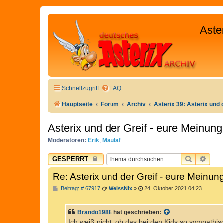
Aste
Schnellzugriff
FAQ
Hauptseite
Forum
Archiv
Asterix 39: Asterix und 
Asterix und der Greif - eure Meinung
Moderatoren:
Erik
,
Maulaf
SUCHE
ERW
GESPERRT
Re: Asterix und der Greif - eure Meinun
B
Beitrag: # 67917
WeissNix
»
24. Oktober 2021 04:23
e
i
t
Brando1988
hat geschrieben:
r
a
Ich weiß nicht, ob das bei den Kids so sympathi