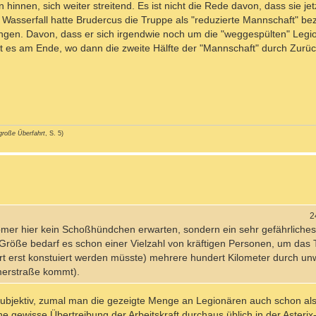
innen, sich weiter streitend. Es ist nicht die Rede davon, dass sie jetz
asserfall hatte Brudercus die Truppe als "reduzierte Mannschaft" be
angen. Davon, dass er sich irgendwie noch um die "weggespülten" Le
st es am Ende, wo dann die zweite Hälfte der "Mannschaft" durch Zurü
große Überfahrt
, S. 5)
2
Römer hier kein Schoßhündchen erwarten, sondern ein sehr gefährliches
 Größe bedarf es schon einer Vielzahl von kräftigen Personen, um das 
r Ort erst konstuiert werden müsste) mehrere hundert Kilometer durch 
merstraße kommt).
 subjektiv, zumal man die gezeigte Menge an Legionären auch schon als
gewisse Übertreibung der Arbeitskraft durchaus üblich in der Asterix-