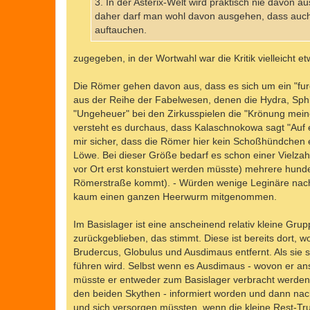
3. In der Asterix-Welt wird praktisch nie davon
daher darf man wohl davon ausgehen, dass auch 
auftauchen.
zugegeben, in der Wortwahl war die Kritik vielleicht etw
Die Römer gehen davon aus, dass es sich um ein "furcht
aus der Reihe der Fabelwesen, denen die Hydra, Sphi
"Ungeheuer" bei den Zirkusspielen die "Krönung meiner
versteht es durchaus, dass Kalaschnokowa sagt "Auf e
mir sicher, dass die Römer hier kein Schoßhündchen er
Löwe. Bei dieser Größe bedarf es schon einer Vielzahl
vor Ort erst konstuiert werden müsste) mehrere hund
Römerstraße kommt). - Würden wenige Leginäre nach 
kaum einen ganzen Heerwurm mitgenommen.
Im Basislager ist eine anscheinend relativ kleine G
zurückgeblieben, das stimmt. Diese ist bereits dort,
Brudercus, Globulus und Ausdimaus entfernt. Als sie 
führen wird. Selbst wenn es Ausdimaus - wovon er ans
müsste er entweder zum Basislager verbracht werden o
den beiden Skythen - informiert worden und dann nac
und sich versorgen müssten, wenn die kleine Rest-T