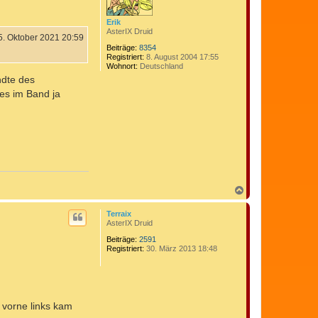
e
n
Erik
AsterIX Druid
5. Oktober 2021 20:59
Beiträge:
8354
Registriert:
8. August 2004 17:55
Wohnort:
Deutschland
ndte des
 es im Band ja
N
a
c
Terraix
h
AsterIX Druid
o
b
Beiträge:
2591
Registriert:
30. März 2013 18:48
e
n
 vorne links kam