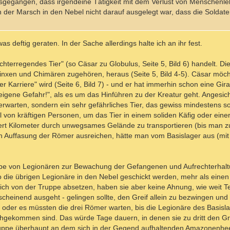
 ausgegangen, dass irgendeine Tätigkeit mit dem Verlust von Menschenl
der Marsch in den Nebel nicht darauf ausgelegt war, dass die Soldate
as deftig geraten. In der Sache allerdings halte ich an ihr fest.
erregendes Tier" (so Cäsar zu Globulus, Seite 5, Bild 6) handelt. Dies
nxen und Chimären zugehören, heraus (Seite 5, Bild 4-5). Cäsar möch
 Karriere" wird (Seite 6, Bild 7) - und er hat immerhin schon eine Gir
igene Gefahr!", als es um das Hinführen zu der Kreatur geht. Angesich
warten, sondern ein sehr gefährliches Tier, das gewiss mindestens so 
 von kräftigen Personen, um das Tier in einem soliden Käfig oder einer
ert Kilometer durch unwegsames Gelände zu transportieren (bis man z
Auffasung der Römer ausreichen, hätte man vom Basislager aus (mit T
ruppe von Legionären zur Bewachung der Gefangenen und Aufrechterhal
 wo die übrigen Legionäre in den Nebel geschickt werden, mehr als ein
sich von der Truppe absetzen, haben sie aber keine Ahnung, wie weit Te
cheinend ausgeht - gelingen sollte, den Greif allein zu bezwingen un
der es müssten die drei Römer warten, bis die Legionäre des Basislage
hgekommen sind. Das würde Tage dauern, in denen sie zu dritt den Gre
ruppe überhaupt an dem sich in der Gegend aufhaltenden Amazonenhe