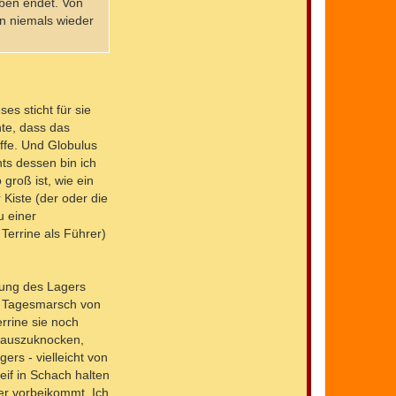
eben endet. Von
n niemals wieder
es sticht für sie
te, dass das
affe. Und Globulus
ts dessen bin ich
groß ist, wie ein
 Kiste (der oder die
u einer
errine als Führer)
tung des Lagers
en Tagesmarsch von
rrine sie noch
d auszuknocken,
rs - vielleicht von
if in Schach halten
er vorbeikommt. Ich