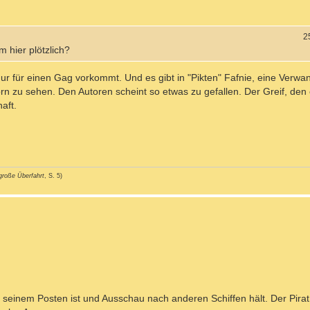
2
 hier plötzlich?
nur für einen Gag vorkommt. Und es gibt in "Pikten" Fafnie, eine Verwa
rn zu sehen. Den Autoren scheint so etwas zu gefallen. Der Greif, den
haft.
große Überfahrt
, S. 5)
 seinem Posten ist und Ausschau nach anderen Schiffen hält. Der Pirat