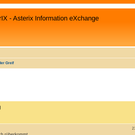
rIX - Asterix Information eXchange
der Greif
EITERTE SUCHE
g
2
sch rüberkommt.