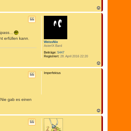
N
a
c
h
o
b
Spass...
e
n
t erfüllen kann.
WeissNix
AsterIX Bard
Beiträge:
5447
Registriert:
28. April 2016 22:20
N
a
c
Imperfektus
h
o
b
e
n
 Nie gab es einen
N
a
c
h
o
b