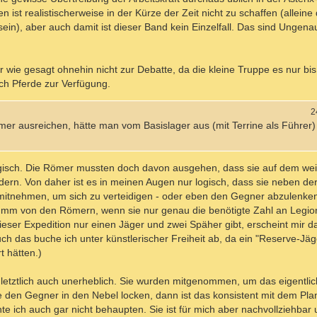
t realistischerweise in der Kürze der Zeit nicht zu schaffen (alleine
 sein), aber auch damit ist dieser Band kein Einzelfall. Das sind Ungenau
 wie gesagt ohnehin nicht zur Debatte, da die kleine Truppe es nur bi
ch Pferde zur Verfügung.
2
r ausreichen, hätte man vom Basislager aus (mit Terrine als Führer
ogisch. Die Römer mussten doch davon ausgehen, dass sie auf dem we
ern. Von daher ist es in meinen Augen nur logisch, dass sie neben de
mitnehmen, um sich zu verteidigen - oder eben den Gegner abzulenken
h dumm von den Römern, wenn sie nur genau die benötigte Zahl an Leg
ieser Expedition nur einen Jäger und zwei Späher gibt, erscheint mir d
r auch das buche ich unter künstlerischer Freiheit ab, da ein "Reserve-Jä
t hätten.)
 letztlich auch unerheblich. Sie wurden mitgenommen, um das eigentli
 den Gegner in den Nebel locken, dann ist das konsistent mit dem Pla
 ich auch gar nicht behaupten. Sie ist für mich aber nachvollziehbar 