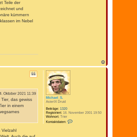
t Teile der
zeichnet und
gionäre kümmern
cklassen im Nebel
N
a
c
h
o
b
e
n
4. Oktober 2021 11:39
Michael_S.
 Tier, das gewiss
AsterIX Druid
Tier in einem
Beiträge:
1320
unwegsames
Registriert:
16. November 2001 19:50
Wohnort:
Trier
K
Kontaktdaten:
o
n
 Vielzahl
t
Welt. Auch die auf
a