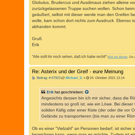
Globulus, Brudercus und Ausdimaus ziehen alleine von h
zurückgelassenen Truppe suchen wollen. Schon beim W
geäußert, selbst mit dieser werde man den Greifen f
wolle, kam schon dort nichts zum Ausdruck. Ebenso i
abhanden kommt.
Gruß
Erik
"Alle sollt ihr noch sehen, daß ich habe recht!"
(
Erik der Blonde
,
Die 
Re: Asterix und der Greif - eure Meinung
B
Beitrag: # 67923
Michael_S.
»
24. Oktober 2021 13:14
e
i
t
Erik
hat geschrieben:
r
a
Angesichts dessen bin ich mir sicher, dass die 
g
mindestens so groß ist, wie ein Löwe. Bei dieser
soliden Käfig oder einer Kiste (der oder die vo
Gelände zu transportieren (bis man zu einer Rö
Ob es einer "Vielzahl" an Personen bedarf, ist sicher
bezeichnen kann, wenn man es möchte. Zudem ist eine 