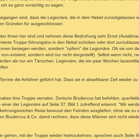
 - um es ganz vorsichtig zu sagen.
gangen sind, dass die Legionäre, die in dem Nebel zurückgelassen w
ren Gründen für ausgeschlossen:
ter ihnen her sind und nehmen diese Bedrohung sehr Ernst (Ausdimau
mierte Truppe führungslos in den Nebel schicken oder dort zurücklass
azonen besiegen werden, sondern "opfern" die Legionäre. Ob sie von 
ht non-existent, sondern wird nur nicht dargestellt). Selbst wenn nicht, 
rden als nur ein Tänzchen. Legionäre, die ein paar Wochen lazarettläg
lfen.
errine die Anführer geführt hat. Dass sie in absehbarer Zeit wieder zu
aben ihre Truppe verraten. Zenturio Brudercus hat befohlen, querfeld
ner der Legionäre auf Seite 37, Bild 1 zutreffend erkennt: "Wir werde
behrungsreichen Reise bewusst den Feinden ausgliefert, ohne sie zu 
 Brudercus & Co. damit rechnen, dass diese Männer sich nicht wieder
in gehen, mit der Truppe wieder heimzukehren, sprechen auch Seite 48,