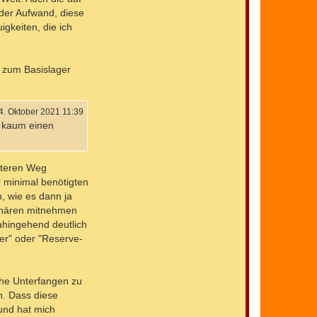
k
 der Aufwand, diese
t
igkeiten, die ich
d
a
t
e
n
s zum Basislager
v
o
n
M
i
4. Oktober 2021 11:39
c
) kaum einen
h
a
e
l
_
iteren Weg
S
r minimal benötigten
.
, wie es dann ja
ionären mitnehmen
ahingehend deutlich
ger" oder "Reserve-
che Unterfangen zu
n. Dass diese
und hat mich