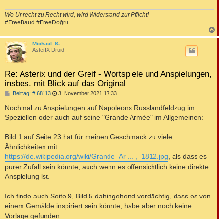
Wo Unrecht zu Recht wird, wird Widerstand zur Pflicht!
#FreeBaud #FreeDoğru
c
Michael_S.
AsterIX Druid
Re: Asterix und der Greif - Wortspiele und Anspielungen,
insbes. mit Blick auf das Original
B
Beitrag: # 68113
3. November 2021 17:33
e
i
Nochmal zu Anspielungen auf Napoleons Russlandfeldzug im
t
Speziellen oder auch auf seine "Grande Armée" im Allgemeinen:
r
a
g
Bild 1 auf Seite 23 hat für meinen Geschmack zu viele
Ähnlichkeiten mit
https://de.wikipedia.org/wiki/Grande_Ar ... ,_1812.jpg
, als dass es
purer Zufall sein könnte, auch wenn es offensichtlich keine direkte
Anspielung ist.
Ich finde auch Seite 9, Bild 5 dahingehend verdächtig, dass es von
einem Gemälde inspiriert sein könnte, habe aber noch keine
Vorlage gefunden.