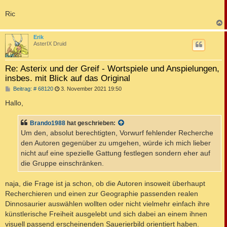
Ric
c
Erik
AsterIX Druid
Re: Asterix und der Greif - Wortspiele und Anspielungen,
insbes. mit Blick auf das Original
B
Beitrag: # 68120
3. November 2021 19:50
e
i
Hallo,
t
r
a
Brando1988
hat geschrieben:
g
Um den, absolut berechtigten, Vorwurf fehlender Recherche
den Autoren gegenüber zu umgehen, würde ich mich lieber
nicht auf eine spezielle Gattung festlegen sondern eher auf
die Gruppe einschränken.
naja, die Frage ist ja schon, ob die Autoren insoweit überhaupt
Recherchieren und einen zur Geographie passenden realen
Dinnosaurier auswählen wollten oder nicht vielmehr einfach ihre
künstlerische Freiheit ausgelebt und sich dabei an einem ihnen
visuell passend erscheinenden Sauerierbild orientiert haben.