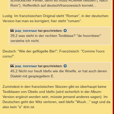
schrecklicher Fehler, denn es muss ROMAM heissen ("Nach
Rom"). Hoffentlich auf deutsch/franzoesisch korrekt...
Lustig: Im französischen Original steht "Roman", in der deutschen
Version hat man es korrigiert; hier steht "romam".
jaap_toorenaar
hat geschrieben:
39,2 was steht in der rechten Textblase? "de hoornbeer"
verstehe ich nicht.
Deutsch: "Wie der geflügelte Bär!"; Französisch: "Comme l'ours
cornu!".
jaap_toorenaar
hat geschrieben:
45,2 Nicht nur heult Idefix wie die Woelfe, er hat auch deren
Dialekt mit gespiegeltem E.
Zumindest in den französischen Skizzen gibt es überhaupt keine
Textblasen von Obelix und Idefix (wird sicherlich in der Album-
Version ergänzt worden sein, müsste jemand anderes sagen). Im
Deutschen geht der Witz verloren, weil Idefix "Wuuh..." sagt und da
also kein "e" drin ist.