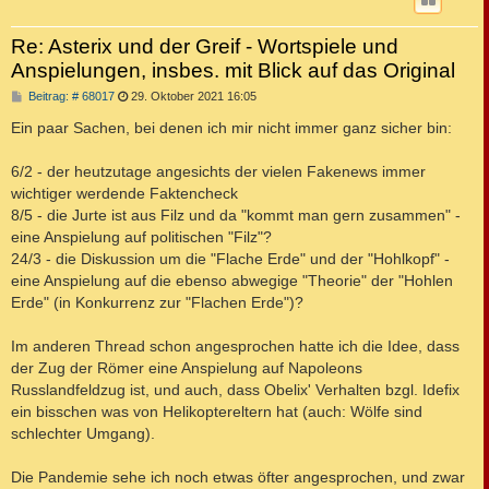
Re: Asterix und der Greif - Wortspiele und
Anspielungen, insbes. mit Blick auf das Original
B
Beitrag: # 68017
29. Oktober 2021 16:05
e
i
Ein paar Sachen, bei denen ich mir nicht immer ganz sicher bin:
t
r
a
6/2 - der heutzutage angesichts der vielen Fakenews immer
g
wichtiger werdende Faktencheck
8/5 - die Jurte ist aus Filz und da "kommt man gern zusammen" -
eine Anspielung auf politischen "Filz"?
24/3 - die Diskussion um die "Flache Erde" und der "Hohlkopf" -
eine Anspielung auf die ebenso abwegige "Theorie" der "Hohlen
Erde" (in Konkurrenz zur "Flachen Erde")?
Im anderen Thread schon angesprochen hatte ich die Idee, dass
der Zug der Römer eine Anspielung auf Napoleons
Russlandfeldzug ist, und auch, dass Obelix' Verhalten bzgl. Idefix
ein bisschen was von Helikoptereltern hat (auch: Wölfe sind
schlechter Umgang).
Die Pandemie sehe ich noch etwas öfter angesprochen, und zwar