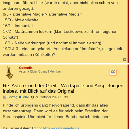
insgesamt überall hier (wurde meist, aber nicht alles schon von
anderen gesagt):
8/3 - alternative Magie > alternative Medizin
15/9 - Abwehrkräfte
16/1 - Immunität
17/2 - Maßnahmen lockern (klar, Lockdown, zu "ihrem eigenen
Schutz")
18/1 - Nebenwirkungen (und nochmal Immunisierung)
19/2 & 3 - eine umgekehrte Anspielung auf Impfstoffe, die gekühlt
werden müssen (Kühlkette)?
c
Comedix
AsterIX Elder Council Member
Re: Asterix und der Greif - Wortspiele und Anspielungen,
insbes. mit Blick auf das Original
B
Beitrag: # 68020
29. Oktober 2021 16:39
e
i
Finde ich ürbrigens ganz hervorragend, dass ihr das alles
t
zusammentragt. Dann wird es für mich beim Erstellen der
r
a
Sprachspiele-Übersicht für diesen Band deutlich einfacher!
g
Deutsches Asterix Archiv:
https://www.comedix.de