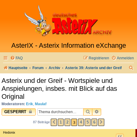
AsterIX - Asterix Information eXchange
FAQ
Registrieren
Anmelden
S
Hauptseite
Forum
Archiv
Asterix 39: Asterix und der Greif
u
Asterix und der Greif - Wortspiele und
c
Anspielungen, insbes. mit Blick auf das
h
Original
e
Moderatoren:
Erik
,
Maulaf
SUCHE
ERWEITERTE SUC
GESPERRT
3
1
2
4
5
6
87 Beiträge
VORHERIGE
NÄCHSTE
Hedonix