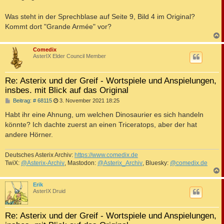
Was steht in der Sprechblase auf Seite 9, Bild 4 im Original?
Kommt dort "Grande Armée" vor?
c
Comedix
AsterIX Elder Council Member
Re: Asterix und der Greif - Wortspiele und Anspielungen,
insbes. mit Blick auf das Original
B
Beitrag: # 68115
3. November 2021 18:25
e
i
Habt ihr eine Ahnung, um welchen Dinosaurier es sich handeln
t
könnte? Ich dachte zuerst an einen Triceratops, aber der hat
r
a
andere Hörner.
g
Deutsches Asterix Archiv:
https://www.comedix.de
TwiX:
@Asterix-Archiv
, Mastodon:
@Asterix_Archiv
, Bluesky:
@comedix.de
c
Erik
AsterIX Druid
Re: Asterix und der Greif - Wortspiele und Anspielungen,