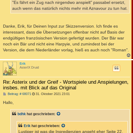
"Es fährt ein Zug nach nirgendwo anspielt" passabel ersetzt,
auch wenn das natürlich nichts mehr mit Aznavour zu tun hat.
Danke, Erik, für Deinen Input zur Skizzenversion. Ich finde es
interessant, dass die Übersetzungen offenbar nicht auf Basis der
endgültigen französischen Version gefertigt wurden. Der Bär war
noch ein Bär und nicht eine Harpyie, und zumindest bei der
Version, die dem Niederländer vorlag, hieß es auch noch "Roman".
c
Erik
AsterIX Druid
Re: Asterix und der Greif - Wortspiele und Anspielungen,
insbes. mit Blick auf das Original
B
Beitrag: # 68071
31. Oktober 2021 23:01
e
i
Hallo,
t
r
a
bdhk
hat geschrieben:
g
Erik
hat geschrieben:
Lustiger ist was die Ingredienzien angeht eher Seite 22,