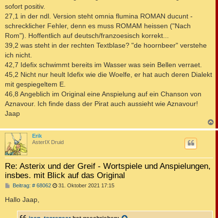
sofort positiv.
27,1 in der ndl. Version steht omnia flumina ROMAN ducunt -
schrecklicher Fehler, denn es muss ROMAM heissen ("Nach
Rom"). Hoffentlich auf deutsch/franzoesisch korrekt...
39,2 was steht in der rechten Textblase? "de hoornbeer" verstehe
ich nicht.
42,7 Idefix schwimmt bereits im Wasser was sein Bellen verraet.
45,2 Nicht nur heult Idefix wie die Woelfe, er hat auch deren Dialekt
mit gespiegeltem E.
46,8 Angeblich im Original eine Anspielung auf ein Chanson von
Aznavour. Ich finde dass der Pirat auch aussieht wie Aznavour!
Jaap
c
Erik
AsterIX Druid
Re: Asterix und der Greif - Wortspiele und Anspielungen,
insbes. mit Blick auf das Original
B
Beitrag: # 68062
31. Oktober 2021 17:15
e
i
Hallo Jaap,
t
r
a