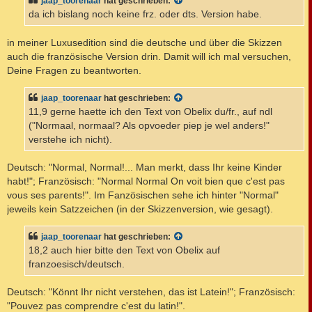
jaap_toorenaar
hat geschrieben:
g
da ich bislang noch keine frz. oder dts. Version habe.
in meiner Luxusedition sind die deutsche und über die Skizzen
auch die französische Version drin. Damit will ich mal versuchen,
Deine Fragen zu beantworten.
jaap_toorenaar
hat geschrieben:
11,9 gerne haette ich den Text von Obelix du/fr., auf ndl
("Normaal, normaal? Als opvoeder piep je wel anders!"
verstehe ich nicht).
Deutsch: "Normal, Normal!... Man merkt, dass Ihr keine Kinder
habt!"; Französisch: "Normal Normal On voit bien que c'est pas
vous ses parents!". Im Fanzösischen sehe ich hinter "Normal"
jeweils kein Satzzeichen (in der Skizzenversion, wie gesagt).
jaap_toorenaar
hat geschrieben:
18,2 auch hier bitte den Text von Obelix auf
franzoesisch/deutsch.
Deutsch: "Könnt Ihr nicht verstehen, das ist Latein!"; Französisch:
"Pouvez pas comprendre c'est du latin!".