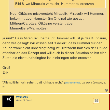
Bild 8, wo Miraculix versucht, Hummer zu ersetzen
Nee, Ötküsine missversteht Miraculix. Miraculix will Hummer,
bekommt aber Hamster (im Original wie gesagt
Möhren/Carottes, Ötküsine versteht aber
Murmeltiere/Marmottes).
ja und? Dass Miraculix überhaupt Hummer will, ist ja das Kuriosum,
denn wie gesagt: Wir wissen seit "Gallier", dass Hummer für den
Zaubertrank nicht unbedingt nötig ist. Trotzdem hält sich der Druide
offenbar an das Rezept und will auch in dieser Situation selbst eine
Zutat, die nicht unabdingbar ist, einbringen oder ersetzen.
Gruß
Erik
"Alle sollt ihr noch sehen, daß ich habe recht!"
(
Erik der Blonde
,
Die große Überfahrt
, S.
5)
c
WeissNix
AsterIX Bard