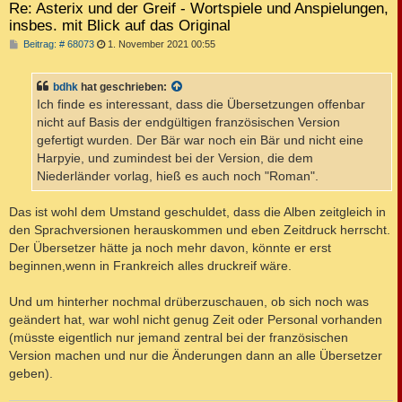
Re: Asterix und der Greif - Wortspiele und Anspielungen,
insbes. mit Blick auf das Original
B
Beitrag: # 68073
1. November 2021 00:55
e
i
t
bdhk
hat geschrieben:
r
a
Ich finde es interessant, dass die Übersetzungen offenbar
g
nicht auf Basis der endgültigen französischen Version
gefertigt wurden. Der Bär war noch ein Bär und nicht eine
Harpyie, und zumindest bei der Version, die dem
Niederländer vorlag, hieß es auch noch "Roman".
Das ist wohl dem Umstand geschuldet, dass die Alben zeitgleich in
den Sprachversionen herauskommen und eben Zeitdruck herrscht.
Der Übersetzer hätte ja noch mehr davon, könnte er erst
beginnen,wenn in Frankreich alles druckreif wäre.
Und um hinterher nochmal drüberzuschauen, ob sich noch was
geändert hat, war wohl nicht genug Zeit oder Personal vorhanden
(müsste eigentlich nur jemand zentral bei der französischen
Version machen und nur die Änderungen dann an alle Übersetzer
geben).