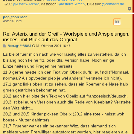
TwiX:
@Asterix-Archiv
, Mastodon:
@Asterix_Archiv
, Bluesky:
@comedix.de
c
jaap_toorenaar
AsterIX Bard
Re: Asterix und der Greif - Wortspiele und Anspielungen,
insbes. mit Blick auf das Original
B
Beitrag: # 68061
31. Oktober 2021 16:47
e
i
Es bleibt fuer mich nach wie vor laestig alles zu verstehen, da ich
t
bislang noch keine frz. oder dts. Version habe. Noch einige
r
a
Einzelheiten und Fragen meinerseits:
g
11,9 gerne haette ich den Text von Obelix du/fr., auf ndl ("Normaal,
normaal? Als opvoeder piep je wel anders!" verstehe ich nicht).
17.1 ganz links oben ist zu sehen, dass ein Roemer die Nase halb
gruen gestrichen bekommen hat.
18,2 auch hier bitte den Text von Obelix auf franzoesisch/deutsch.
19,3 ist bei euren Versionen auch die Rede von Kleeblatt? Verstehe
den Witz nicht...
20,2 und 20,5 Kinder picksen Obelix (20,2 eine rote - heisst wohl
boese - Mutter dahinter)
21,7 Frueher war es ein bekannter Witz, dass niemand sich
meldete wenn Freiwilliger aufgefordert wurden, hier reagieren alle