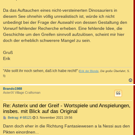
Da das Auftauchen eines nicht-versteinerten Dinosauriers in
diesem See ohnehin völlig unrealistisch ist, würde ich nicht
unbedingt bei der Frage der Auswahl von dessen Gestaltung den
Vorwurf fehlender Recherche erheben. Eine fehlende Idee, die
Geschichte um den Greifen sinnvoll aufzulösen, scheint mir hier
doch der erheblich schwerere Mangel zu sein.
Gruß
Erik
"Alle sollt ihr noch sehen, daß ich habe recht!"
(
Erik der Blonde
,
Die große Überfahrt
, S.
5)
c
Brando1988
AsterIX Village Craftsman
Re: Asterix und der Greif - Wortspiele und Anspielungen,
insbes. mit Blick auf das Original
B
Beitrag: # 68121
3. November 2021 19:56
e
i
Dann doch eher in die Richtung Fantasiewesen a la Nessi aus den
t
Pikten einordnen...
r