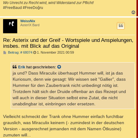
Wo Unrecht zu Recht wird, wird Widerstand zur Pflicht!
#FreeBaud #FreeDoğru
c
WeissNix
AsterIX Bard
Re: Asterix und der Greif - Wortspiele und Anspielungen,
insbes. mit Blick auf das Original
B
Beitrag: # 68074
1. November 2021 00:59
e
i
t
Erik
hat geschrieben:
r
a
ja und? Dass Miraculix überhaupt Hummer will, ist ja das
g
Kuriosum, denn wie gesagt: Wir wissen seit "Gallier", dass
Hummer für den Zaubertrank nicht unbedingt nötig ist.
Trotzdem hält sich der Druide offenbar an das Rezept und
will auch in dieser Situation selbst eine Zutat, die nicht
unabdingbar ist, einbringen oder ersetzen.
Vielleicht schmeckt der Trank ohne Hummer einfach furchtbar
grauslich, was Miraculix keinem (- zumindest in der deutschen
Version - ausgerechnet jemanden mit dem Namen Ötkusine)
zumuten will...