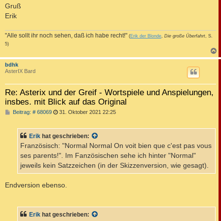
Gruß
Erik
"Alle sollt ihr noch sehen, daß ich habe recht!"
(
Erik der Blonde
,
Die große Überfahrt
, S.
5)
c
bdhk
AsterIX Bard
Re: Asterix und der Greif - Wortspiele und Anspielungen,
insbes. mit Blick auf das Original
B
Beitrag: # 68069
31. Oktober 2021 22:25
e
i
t
Erik
hat geschrieben:
r
a
Französisch: "Normal Normal On voit bien que c'est pas vous
g
ses parents!". Im Fanzösischen sehe ich hinter "Normal"
jeweils kein Satzzeichen (in der Skizzenversion, wie gesagt).
Endversion ebenso.
Erik
hat geschrieben: