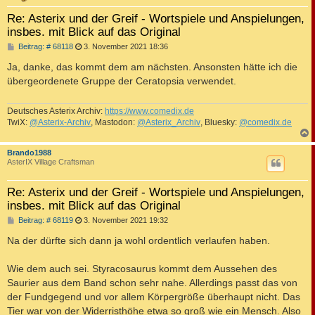
Re: Asterix und der Greif - Wortspiele und Anspielungen,
insbes. mit Blick auf das Original
B
Beitrag: # 68118
3. November 2021 18:36
e
i
Ja, danke, das kommt dem am nächsten. Ansonsten hätte ich die
t
übergeordenete Gruppe der Ceratopsia verwendet.
r
a
g
Deutsches Asterix Archiv:
https://www.comedix.de
TwiX:
@Asterix-Archiv
, Mastodon:
@Asterix_Archiv
, Bluesky:
@comedix.de
c
Brando1988
AsterIX Village Craftsman
Re: Asterix und der Greif - Wortspiele und Anspielungen,
insbes. mit Blick auf das Original
B
Beitrag: # 68119
3. November 2021 19:32
e
i
Na der dürfte sich dann ja wohl ordentlich verlaufen haben.
t
r
a
Wie dem auch sei. Styracosaurus kommt dem Aussehen des
g
Saurier aus dem Band schon sehr nahe. Allerdings passt das von
der Fundgegend und vor allem Körpergröße überhaupt nicht. Das
Tier war von der Widerristhöhe etwa so groß wie ein Mensch. Also