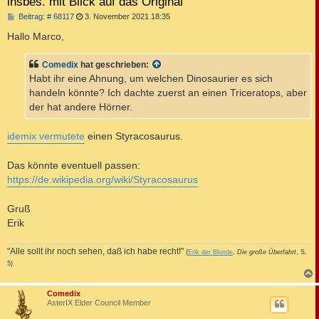
insbes. mit Blick auf das Original
B
Beitrag: # 68117
3. November 2021 18:35
e
i
Hallo Marco,
t
r
a
Comedix
hat geschrieben:
g
Habt ihr eine Ahnung, um welchen Dinosaurier es sich
handeln könnte? Ich dachte zuerst an einen Triceratops, aber
der hat andere Hörner.
idemix vermutete
einen Styracosaurus.
Das könnte eventuell passen:
https://de.wikipedia.org/wiki/Styracosaurus
Gruß
Erik
"Alle sollt ihr noch sehen, daß ich habe recht!"
(
Erik der Blonde
,
Die große Überfahrt
, S.
5)
c
Comedix
AsterIX Elder Council Member