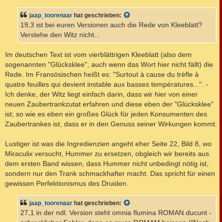
jaap_toorenaar
hat geschrieben:
19,3 ist bei euren Versionen auch die Rede von Kleeblatt?
Verstehe den Witz nicht...
Im deutschen Text ist vom vierblättrigen Kleeblatt (also dem
sogenannten "Glücksklee", auch wenn das Wort hier nicht fällt) die
Rede. Im Fransösischen heißt es: "Surtout à cause du trèfle à
quatre feuilles qui devient instable aux basses températures...". -
Ich denke, der Witz liegt einfach darin, dass wir hier von einer
neuen Zaubertrankzutat erfahren und diese eben der "Glücksklee"
ist; so wie es eben ein großes Glück für jeden Konsumenten des
Zaubertrankes ist, dass er in den Genuss seiner Wirkungen kommt.
Lustiger ist was die Ingredienzien angeht eher Seite 22, Bild 8, wo
Miraculix versucht, Hummer zu ersetzen, obgleich wir bereits aus
dem ersten Band wissen, dass Hummer nicht unbedingt nötig ist,
sondern nur den Trank schmackhafter macht. Das spricht für einen
gewissen Perfektionismus des Druiden.
jaap_toorenaar
hat geschrieben:
27,1 in der ndl. Version steht omnia flumina ROMAN ducunt -