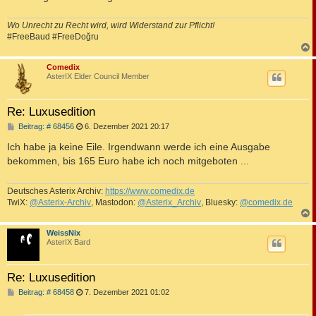
Wo Unrecht zu Recht wird, wird Widerstand zur Pflicht!
#FreeBaud #FreeDoğru
c
Comedix
AsterIX Elder Council Member
Re: Luxusedition
B
Beitrag: # 68456
6. Dezember 2021 20:17
e
i
Ich habe ja keine Eile. Irgendwann werde ich eine Ausgabe
t
bekommen, bis 165 Euro habe ich noch mitgeboten ...
r
a
g
Deutsches Asterix Archiv:
https://www.comedix.de
TwiX:
@Asterix-Archiv
, Mastodon:
@Asterix_Archiv
, Bluesky:
@comedix.de
c
WeissNix
AsterIX Bard
Re: Luxusedition
B
Beitrag: # 68458
7. Dezember 2021 01:02
e
i