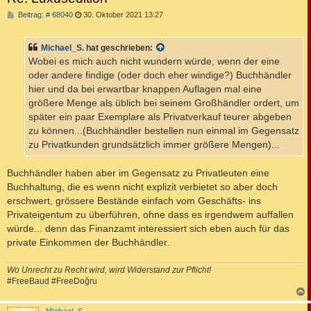
B
Beitrag: # 68040
30. Oktober 2021 13:27
e
i
t
Michael_S.
hat geschrieben:
r
a
Wobei es mich auch nicht wundern würde, wenn der eine
g
oder andere findige (oder doch eher windige?) Buchhändler
hier und da bei erwartbar knappen Auflagen mal eine
größere Menge als üblich bei seinem Großhändler ordert, um
später ein paar Exemplare als Privatverkauf teurer abgeben
zu können...(Buchhändler bestellen nun einmal im Gegensatz
zu Privatkunden grundsätzlich immer größere Mengen)...
Buchhändler haben aber im Gegensatz zu Privatleuten eine
Buchhaltung, die es wenn nicht explizit verbietet so aber doch
erschwert, grössere Bestände einfach vom Geschäfts- ins
Privateigentum zu überführen, ohne dass es irgendwem auffallen
würde... denn das Finanzamt interessiert sich eben auch für das
private Einkommen der Buchhändler.
Wo Unrecht zu Recht wird, wird Widerstand zur Pflicht!
#FreeBaud #FreeDoğru
c