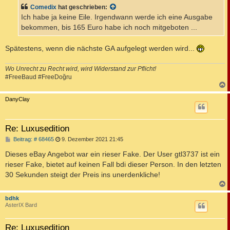
t
Comedix
hat geschrieben:
r
a
Ich habe ja keine Eile. Irgendwann werde ich eine Ausgabe
g
bekommen, bis 165 Euro habe ich noch mitgeboten ...
Spätestens, wenn die nächste GA aufgelegt werden wird...
Wo Unrecht zu Recht wird, wird Widerstand zur Pflicht!
#FreeBaud #FreeDoğru
c
DanyClay
Re: Luxusedition
B
Beitrag: # 68465
9. Dezember 2021 21:45
e
i
Dieses eBay Angebot war ein rieser Fake. Der User gtl3737 ist ein
t
rieser Fake, bietet auf keinen Fall bdi dieser Person. In den letzten
r
a
30 Sekunden steigt der Preis ins unerdenkliche!
g
c
bdhk
AsterIX Bard
Re: Luxusedition