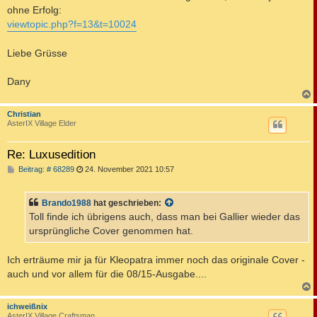
ohne Erfolg:
viewtopic.php?f=13&t=10024
Liebe Grüsse
Dany
c
Christian
AsterIX Village Elder
Re: Luxusedition
B
Beitrag: # 68289
24. November 2021 10:57
e
i
t
Brando1988
hat geschrieben:
r
a
Toll finde ich übrigens auch, dass man bei Gallier wieder das
g
ursprüngliche Cover genommen hat.
Ich erträume mir ja für Kleopatra immer noch das originale Cover -
auch und vor allem für die 08/15-Ausgabe....
c
ichweißnix
AsterIX Village Craftsman