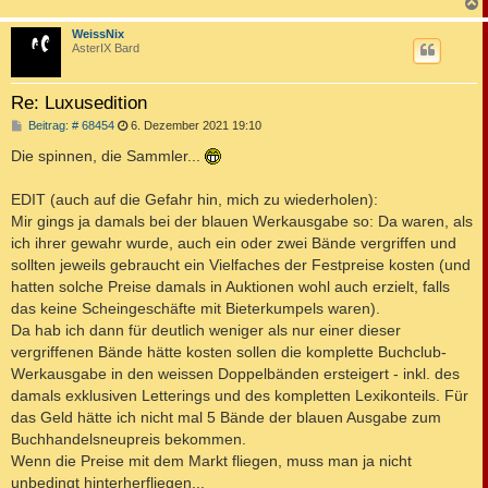
c
WeissNix
AsterIX Bard
Re: Luxusedition
B
Beitrag: # 68454
6. Dezember 2021 19:10
e
i
Die spinnen, die Sammler...
t
r
a
EDIT (auch auf die Gefahr hin, mich zu wiederholen):
g
Mir gings ja damals bei der blauen Werkausgabe so: Da waren, als
ich ihrer gewahr wurde, auch ein oder zwei Bände vergriffen und
sollten jeweils gebraucht ein Vielfaches der Festpreise kosten (und
hatten solche Preise damals in Auktionen wohl auch erzielt, falls
das keine Scheingeschäfte mit Bieterkumpels waren).
Da hab ich dann für deutlich weniger als nur einer dieser
vergriffenen Bände hätte kosten sollen die komplette Buchclub-
Werkausgabe in den weissen Doppelbänden ersteigert - inkl. des
damals exklusiven Letterings und des kompletten Lexikonteils. Für
das Geld hätte ich nicht mal 5 Bände der blauen Ausgabe zum
Buchhandelsneupreis bekommen.
Wenn die Preise mit dem Markt fliegen, muss man ja nicht
unbedingt hinterherfliegen...