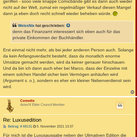
geriffen - sooo viele knappe Comicbände gibt es dann auch wieder
nicht auf der Welt, zumal ein regelmäßiger Verkauf diesen Mangel
dann ja eben doch recht schnell wieder beheben würde.
WeissNix
hat geschrieben:
denn das Finanzamt interessiert sich eben auch für das
private Einkommen der Buchhändler.
Erst einmal nicht mehr, als bei jeder anderen Person auch. Solange
da kein Anfangsverdacht besteht, dass da monatlich enorme
Umsätze gemacht werden, wird da keiner genauer hinschauen.
Und da bin ich dann auch eher bei Marco, dass der Einzelne mit
einem solchen Handel sicher kein Vermögen anhäufen wird
(Argument s. o.), sondern es eher ein kleiner Nebenverdienst sein
wird.
c
Comedix
AsterIX Elder Council Member
Re: Luxusedition
B
Beitrag: # 68131
5. November 2021 13:37
e
i
Für mich ist die Luxusausgabe neben der Ulimativen Edition die