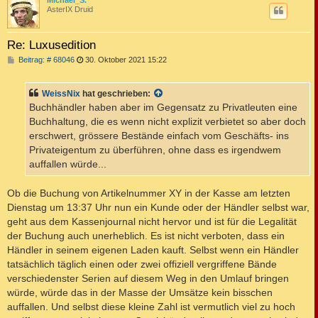
Michael_S.
AsterIX Druid
Re: Luxusedition
B
Beitrag: # 68046
30. Oktober 2021 15:22
e
i
t
WeissNix
hat geschrieben:
r
a
Buchhändler haben aber im Gegensatz zu Privatleuten eine
g
Buchhaltung, die es wenn nicht explizit verbietet so aber doch
erschwert, grössere Bestände einfach vom Geschäfts- ins
Privateigentum zu überführen, ohne dass es irgendwem
auffallen würde...
Ob die Buchung von Artikelnummer XY in der Kasse am letzten
Dienstag um 13:37 Uhr nun ein Kunde oder der Händler selbst war,
geht aus dem Kassenjournal nicht hervor und ist für die Legalität
der Buchung auch unerheblich. Es ist nicht verboten, dass ein
Händler in seinem eigenen Laden kauft. Selbst wenn ein Händler
tatsächlich täglich einen oder zwei offiziell vergriffene Bände
verschiedenster Serien auf diesem Weg in den Umlauf bringen
würde, würde das in der Masse der Umsätze kein bisschen
auffallen. Und selbst diese kleine Zahl ist vermutlich viel zu hoch