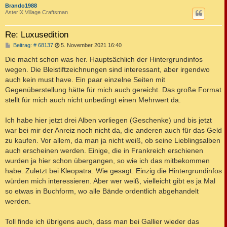
c
Brando1988
AsterIX Village Craftsman
Re: Luxusedition
B
Beitrag: # 68137
5. November 2021 16:40
e
i
Die macht schon was her. Hauptsächlich der Hintergrundinfos
t
wegen. Die Bleistiftzeichnungen sind interessant, aber irgendwo
r
a
auch kein must have. Ein paar einzelne Seiten mit
g
Gegenüberstellung hätte für mich auch gereicht. Das große Format
stellt für mich auch nicht unbedingt einen Mehrwert da.
Ich habe hier jetzt drei Alben vorliegen (Geschenke) und bis jetzt
war bei mir der Anreiz noch nicht da, die anderen auch für das Geld
zu kaufen. Vor allem, da man ja nicht weiß, ob seine Lieblingsalben
auch erscheinen werden. Einige, die in Frankreich erschienen
wurden ja hier schon übergangen, so wie ich das mitbekommen
habe. Zuletzt bei Kleopatra. Wie gesagt. Einzig die Hintergrundinfos
würden mich interessieren. Aber wer weiß, vielleicht gibt es ja Mal
so etwas in Buchform, wo alle Bände ordentlich abgehandelt
werden.
Toll finde ich übrigens auch, dass man bei Gallier wieder das