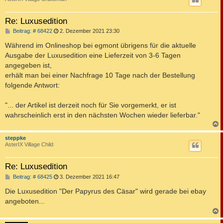
Re: Luxusedition
B
Beitrag: # 68422
2. Dezember 2021 23:30
e
i
Während im Onlineshop bei egmont übrigens für die aktuelle
t
Ausgabe der Luxusedition eine Lieferzeit von 3-6 Tagen
r
a
angegeben ist,
g
erhält man bei einer Nachfrage 10 Tage nach der Bestellung
folgende Antwort:
"... der Artikel ist derzeit noch für Sie vorgemerkt, er ist
wahrscheinlich erst in den nächsten Wochen wieder lieferbar."
c
steppke
AsterIX Village Child
Re: Luxusedition
B
Beitrag: # 68425
3. Dezember 2021 16:47
e
i
Die Luxusedition "Der Papyrus des Cäsar" wird gerade bei ebay
t
angeboten...
r
a
g