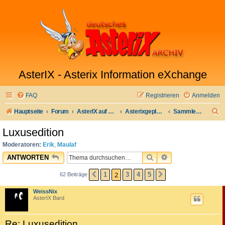
AsterIX - Asterix Information eXchange
FAQ
Registrieren
Anmelden
S
Hauptseite
Forum
AsterIX auf Deutsch
Asterixgeplauder
Sammlerecke
u
Luxusedition
c
Moderatoren:
Erik
,
Maulaf
h
SUCHE
ERWEITERTE SU
ANTWORTEN
e
2
1
3
4
5
62 Beiträge
VORHERIGE
NÄCHSTE
WeissNix
AsterIX Bard
Re: Luxusedition