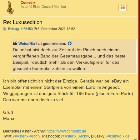
c
Comedix
AsterIX Elder Council Member
Re: Luxusedition
B
Beitrag: # 68453
6. Dezember 2021 18:52
e
i
t
WeissNix
hat geschrieben:
r
a
Du selbst bist doch zur Zeit auf der Pirsch nach einem
g
vergbriffenen Band der Gesamtausgabe... und das beste
Beispiel, "deutlich mehr als den Verkaufspreis" für das
gesuchte Exemplar zahlen zu wollen
Ich bin offensichtlich nicht der Einzige. Gerade war bei eBay ein
Exemplar mit einem Startpreis von einem Euro im Angebot.
Weggegangen ist das gute Stück für 196 Euro (plus 5 Euro Porto).
Das war mir dann doch zu viel.
Gruß
Marco
Deutsches Asterix Archiv:
https://www.comedix.de
TwiX:
@Asterix-Archiv
, Mastodon:
@Asterix_Archiv
, Bluesky:
@comedix.de