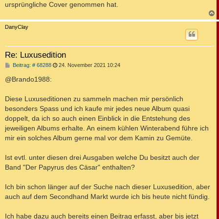
ursprüngliche Cover genommen hat.
c
DanyClay
Re: Luxusedition
B
Beitrag: # 68288
24. November 2021 10:24
e
i
@Brando1988:
t
r
a
Diese Luxuseditionen zu sammeln machen mir persönlich
g
besonders Spass und ich kaufe mir jedes neue Album quasi
doppelt, da ich so auch einen Einblick in die Entstehung des
jeweiligen Albums erhalte. An einem kühlen Winterabend führe ich
mir ein solches Album gerne mal vor dem Kamin zu Gemüte.
Ist evtl. unter diesen drei Ausgaben welche Du besitzt auch der
Band "Der Papyrus des Cäsar" enthalten?
Ich bin schon länger auf der Suche nach dieser Luxusedition, aber
auch auf dem Secondhand Markt wurde ich bis heute nicht fündig.
Ich habe dazu auch bereits einen Beitrag erfasst, aber bis jetzt