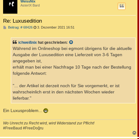
c
WeissNix
AsterIX Bard
Re: Luxusedition
B
Beitrag: # 68426
3. Dezember 2021 16:51
e
i
t
ichweißnix
hat geschrieben:
r
a
Während im Onlineshop bei egmont übrigens für die aktuelle
g
Ausgabe der Luxusedition eine Lieferzeit von 3-6 Tagen
angegeben ist,
erhält man bei einer Nachfrage 10 Tage nach der Bestellung
folgende Antwort:
"... der Artikel ist derzeit noch für Sie vorgemerkt, er ist
wahrscheinlich erst in den nächsten Wochen wieder
lieferbar."
Ein Luxusproblem...
Wo Unrecht zu Recht wird, wird Widerstand zur Pflicht!
#FreeBaud #FreeDoğru