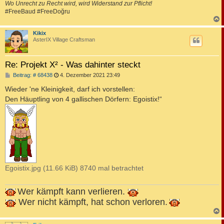
Wo Unrecht zu Recht wird, wird Widerstand zur Pflicht!
#FreeBaud #FreeDoğru
c
Kikix
AsterIX Village Craftsman
Re: Projekt X² - Was dahinter steckt
B
Beitrag: # 68438
4. Dezember 2021 23:49
e
i
Wieder 'ne Kleinigkeit, darf ich vorstellen:
t
Den Häuptling von 4 gallischen Dörfern: Egoistix!“
r
a
g
Egoistix.jpg (11.66 KiB) 8740 mal betrachtet
Wer kämpft kann verlieren.
Wer nicht kämpft, hat schon verloren.