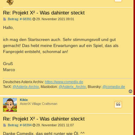
Re: Projekt X² - Was dahinter steckt
B
Beitrag: # 68391
29. November 2021 09:01
e
i
Hallo,
t
r
a
ich mag den Startscreen auch. Sehr stimmungsvoll und gut
g
gemacht! Das hebt meine Erwartungen auf ein Spiel, das als
Fanprojekt entsteht, schonmal an!
Gruß
Marco
Deutsches Asterix Archiv:
https://www.comedix.de
TwiX:
@Asterix-Archiv
, Mastodon:
@Asterix_Archiv
, Bluesky:
@comedix.de
c
Kikix
AsterIX Village Craftsman
Re: Projekt X² - Was dahinter steckt
B
Beitrag: # 68394
29. November 2021 11:07
e
i
Danke Comedix, das geht runter wie Öl. ^^