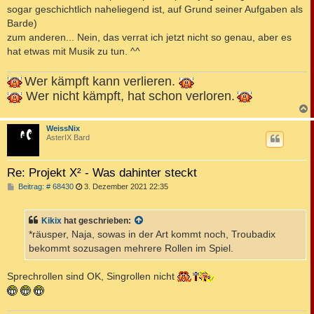
sogar geschichtlich naheliegend ist, auf Grund seiner Aufgaben als
Barde)
zum anderen... Nein, das verrat ich jetzt nicht so genau, aber es
hat etwas mit Musik zu tun. ^^
Wer kämpft kann verlieren.
Wer nicht kämpft, hat schon verloren.
c
WeissNix
AsterIX Bard
Re: Projekt X² - Was dahinter steckt
B
Beitrag: # 68430
3. Dezember 2021 22:35
e
i
t
Kikix
hat geschrieben:
r
a
*räusper, Naja, sowas in der Art kommt noch, Troubadix
g
bekommt sozusagen mehrere Rollen im Spiel.
Sprechrollen sind OK, Singrollen nicht