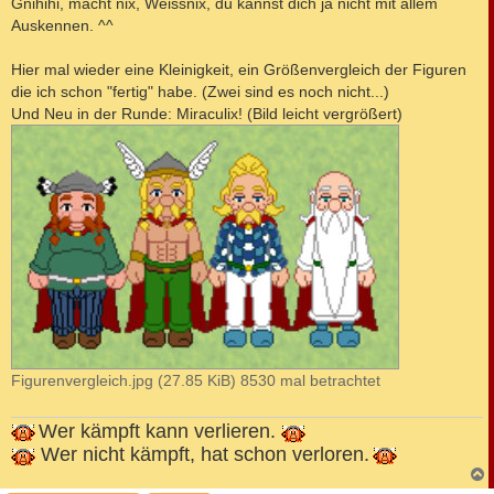
Gnihihi, macht nix, Weissnix, du kannst dich ja nicht mit allem
t
Auskennen. ^^
r
a
g
Hier mal wieder eine Kleinigkeit, ein Größenvergleich der Figuren
die ich schon "fertig" habe. (Zwei sind es noch nicht...)
Und Neu in der Runde: Miraculix! (Bild leicht vergrößert)
Figurenvergleich.jpg (27.85 KiB) 8530 mal betrachtet
Wer kämpft kann verlieren.
Wer nicht kämpft, hat schon verloren.