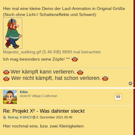
Hier mal eine kleine Demo der Lauf-Animation in Original Größe
(Noch ohne Licht-/ Schatteneffekte und Schwert):
Majestix_walking.gif (5.46 KiB) 8890 mal betrachtet
Ich mag besonders seine Zöpfe! ^^
Wer kämpft kann verlieren.
Wer nicht kämpft, hat schon verloren.
c
Kikix
AsterIX Village Craftsman
Re: Projekt X² - Was dahinter steckt
B
Beitrag: # 68423
3. Dezember 2021 00:46
e
i
Hier nochmal eine, bzw. zwei Kleinigkeiten:
t
r