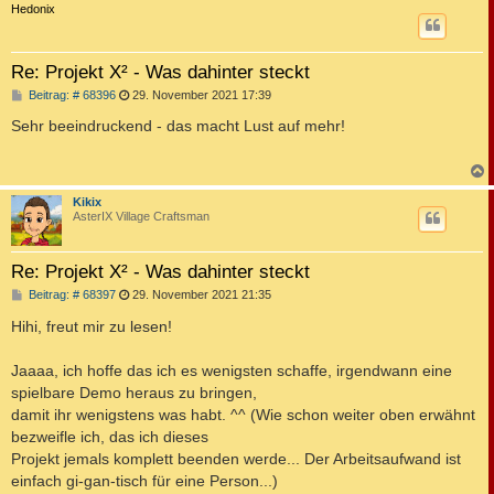
c
Hedonix
Re: Projekt X² - Was dahinter steckt
B
Beitrag: # 68396
29. November 2021 17:39
e
i
Sehr beeindruckend - das macht Lust auf mehr!
t
r
a
g
c
Kikix
AsterIX Village Craftsman
Re: Projekt X² - Was dahinter steckt
B
Beitrag: # 68397
29. November 2021 21:35
e
i
Hihi, freut mir zu lesen!
t
r
a
Jaaaa, ich hoffe das ich es wenigsten schaffe, irgendwann eine
g
spielbare Demo heraus zu bringen,
damit ihr wenigstens was habt. ^^ (Wie schon weiter oben erwähnt
bezweifle ich, das ich dieses
Projekt jemals komplett beenden werde... Der Arbeitsaufwand ist
einfach gi-gan-tisch für eine Person...)