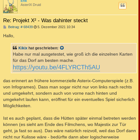
c
Erik
AsterIX Druid
Re: Projekt X² - Was dahinter steckt
B
Beitrag: # 68439
5. Dezember 2021 10:34
e
i
Hallo,
t
r
a
Kikix
hat geschrieben:
g
Habe nur mal ausgetestet, wie groß ich die einzelnen Karten
für das Dorf am besten mache.
https://youtu.be/4FLYRCTh5AU
das erinnert an frühere kommerzielle Asterix-Computerspiele (z.B.
von Infogrames). Dass man sogar nicht nur von links nach rechts
und umgekehrt, sondern auch von vorne nach hinten und
umgekehrt laufen kann, eröffnet für ein eventuelles Spiel sicherlich
Möglichkeiten.
Ist es auch geplant, dass die Hütten später einmal betreten werden
können (es sieht am Ende des Filmchens, wo Majestix zur Tür
geht, ja fast so aus). Das wäre natürlich reizvoll, weil das Dorf dann
nicht nur Kulisse wäre - bedürfte dann aber logischerweise