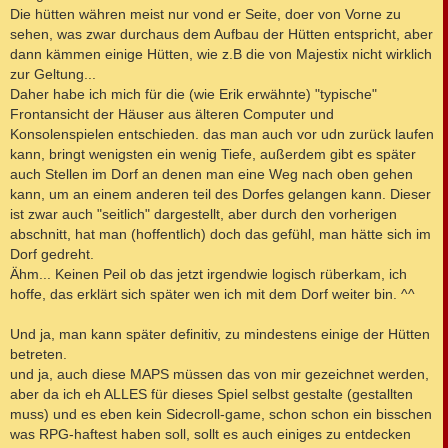
Die hütten währen meist nur vond er Seite, doer von Vorne zu
sehen, was zwar durchaus dem Aufbau der Hütten entspricht, aber
dann kämmen einige Hütten, wie z.B die von Majestix nicht wirklich
zur Geltung...
Daher habe ich mich für die (wie Erik erwähnte) "typische"
Frontansicht der Häuser aus älteren Computer und
Konsolenspielen entschieden. das man auch vor udn zurück laufen
kann, bringt wenigsten ein wenig Tiefe, außerdem gibt es später
auch Stellen im Dorf an denen man eine Weg nach oben gehen
kann, um an einem anderen teil des Dorfes gelangen kann. Dieser
ist zwar auch "seitlich" dargestellt, aber durch den vorherigen
abschnitt, hat man (hoffentlich) doch das gefühl, man hätte sich im
Dorf gedreht.
Ähm... Keinen Peil ob das jetzt irgendwie logisch rüberkam, ich
hoffe, das erklärt sich später wen ich mit dem Dorf weiter bin. ^^
Und ja, man kann später definitiv, zu mindestens einige der Hütten
betreten.
und ja, auch diese MAPS müssen das von mir gezeichnet werden,
aber da ich eh ALLES für dieses Spiel selbst gestalte (gestallten
muss) und es eben kein Sidecroll-game, schon schon ein bisschen
was RPG-haftest haben soll, sollt es auch einiges zu entdecken