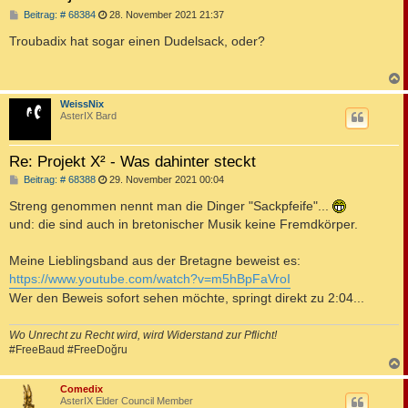
B
Beitrag: # 68384
28. November 2021 21:37
e
i
Troubadix hat sogar einen Dudelsack, oder?
t
r
a
g
c
WeissNix
AsterIX Bard
Re: Projekt X² - Was dahinter steckt
B
Beitrag: # 68388
29. November 2021 00:04
e
i
Streng genommen nennt man die Dinger "Sackpfeife"...
t
und: die sind auch in bretonischer Musik keine Fremdkörper.
r
a
g
Meine Lieblingsband aus der Bretagne beweist es:
https://www.youtube.com/watch?v=m5hBpFaVroI
Wer den Beweis sofort sehen möchte, springt direkt zu 2:04...
Wo Unrecht zu Recht wird, wird Widerstand zur Pflicht!
#FreeBaud #FreeDoğru
c
Comedix
AsterIX Elder Council Member