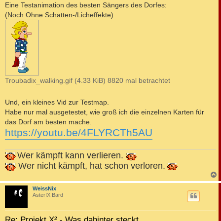
a
Eine Testanimation des besten Sängers des Dorfes:
g
(Noch Ohne Schatten-/Licheffekte)
Troubadix_walking.gif (4.33 KiB) 8820 mal betrachtet
Und, ein kleines Vid zur Testmap.
Habe nur mal ausgetestet, wie groß ich die einzelnen Karten für
das Dorf am besten mache.
https://youtu.be/4FLYRCTh5AU
Wer kämpft kann verlieren.
Wer nicht kämpft, hat schon verloren.
c
WeissNix
AsterIX Bard
Re: Projekt X² - Was dahinter steckt