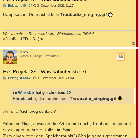
B
Beitrag: # 68424
3. Dezember 2021 11:27
e
i
Hauptsache, Du machst kein
Troubadix_singing.gif
t
r
a
g
Wo Unrecht zu Recht wird, wird Widerstand zur Pflicht!
#FreeBaud #FreeDoğru
c
Kikix
AsterIX Village Craftsman
Re: Projekt X² - Was dahinter steckt
B
Beitrag: # 68429
3. Dezember 2021 21:04
e
i
t
WeissNix
hat geschrieben:
r
a
Hauptsache, Du machst kein
Troubadix_singing.gif
g
Ähm..... *sich weg schleich*
*räusper, Naja, sowas in der Art kommt noch, Troubadix bekommt
sozusagen mehrere Rollen im Spiel.
Zum einen ist er der "Speicherpunkt" (Was ja genau genommen