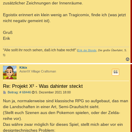
zusätzlicher Zeichnungen der Innenräume.
Egoistix erinnert ein klein wenig an Tragicomix, finde ich (was jetzt
nicht negativ gemeint ist).
Gruß
Erik
"Alle sollt ihr noch sehen, daß ich habe recht!"
(
Erik der Blonde
,
Die große Überfahrt
, S.
5)
c
Kikix
AsterIX Village Craftsman
Re: Projekt X² - Was dahinter steckt
B
Beitrag: # 68446
5. Dezember 2021 18:00
e
i
Nun ja, normalerweise sind klassische RPG so aufgebaut, das man
t
die Landschaften in einer Art, Semi-Draufsicht sieht.
r
a
(Stellt euch Szenen aus den Pokemon spielen, oder der Zelda-
g
reihe vor).
Das währe zwar möglich für dieses Spiel, stellt mich aber vor ein
designtechnisches Problem: