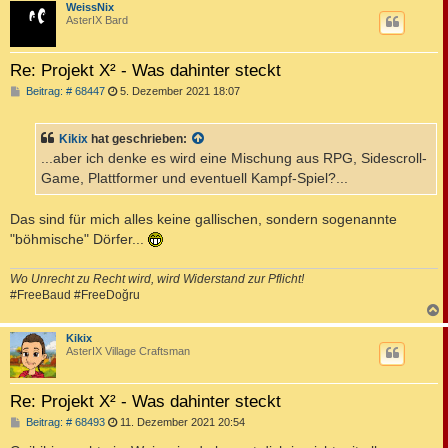
c
WeissNix
AsterIX Bard
Re: Projekt X² - Was dahinter steckt
B
Beitrag: # 68447
5. Dezember 2021 18:07
e
i
t
Kikix
hat geschrieben:
r
a
...aber ich denke es wird eine Mischung aus RPG, Sidescroll-
g
Game, Plattformer und eventuell Kampf-Spiel?...
Das sind für mich alles keine gallischen, sondern sogenannte
"böhmische" Dörfer...
Wo Unrecht zu Recht wird, wird Widerstand zur Pflicht!
#FreeBaud #FreeDoğru
c
Kikix
AsterIX Village Craftsman
Re: Projekt X² - Was dahinter steckt
B
Beitrag: # 68493
11. Dezember 2021 20:54
e
i