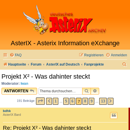
AsterIX - Asterix Information eXchange
FAQ
Registrieren
Anmelden
S
Hauptseite
Forum
AsterIX auf Deutsch
Fanprojekte
u
Projekt X² - Was dahinter steckt
c
Moderator:
Iwan
h
SUCHE
ERWEITERTE SU
ANTWORTEN
e
SEITE
7
VON
13
7
1
5
6
8
9
13
191 Beiträge
VORHERIGE
NÄCHST
…
…
bdhk
AsterIX Bard
Re: Projekt X² - Was dahinter steckt