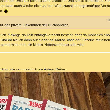
se der Umsätze kein bisschen auffallen. Und selbst diese kleine Zahl 
 es dann auch wieder nicht auf der Welt, zumal ein regelmäßiger Verk
de.
3
 für das private Einkommen der Buchhändler.
n auch. Solange da kein Anfangsverdacht besteht, dass da monatlich e
Und da bin ich dann auch eher bei Marco, dass der Einzelne mit eine
 sondern es eher ein kleiner Nebenverdienst sein wird.
dition die sammelwürdigste Asterix-Reihe.