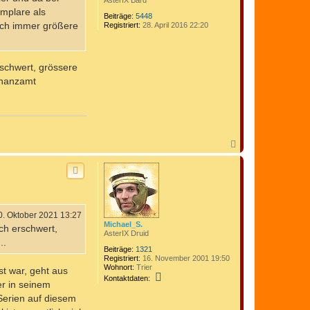
AsterIX Bard
mplare als
Beiträge:
5448
ich immer größere
Registriert:
28. April 2016 22:20
rschwert, grössere
inanzamt
N
a
c
h
o
b
e
n
0. Oktober 2021 13:27
Michael_S.
ch erschwert,
AsterIX Druid
..
Beiträge:
1321
Registriert:
16. November 2001 19:50
Wohnort:
Trier
t war, geht aus
K
Kontaktdaten:
er in seinem
o
n
 Serien auf diesem
t