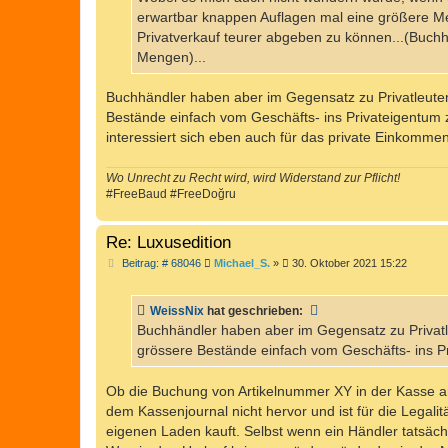
g
erwartbar knappen Auflagen mal eine größere Me
Privatverkauf teurer abgeben zu können...(Buch
Mengen)...
Buchhändler haben aber im Gegensatz zu Privatleuten 
Bestände einfach vom Geschäfts- ins Privateigentum 
interessiert sich eben auch für das private Einkomme
Wo Unrecht zu Recht wird, wird Widerstand zur Pflicht!
#FreeBaud #FreeDoğru
Re: Luxusedition
B
Beitrag: # 68046
Michael_S.
»
30. Oktober 2021 15:22
e
i
t
WeissNix
hat geschrieben:
r
a
Buchhändler haben aber im Gegensatz zu Privatleu
g
grössere Bestände einfach vom Geschäfts- ins P
Ob die Buchung von Artikelnummer XY in der Kasse am
dem Kassenjournal nicht hervor und ist für die Legali
eigenen Laden kauft. Selbst wenn ein Händler tatsächl