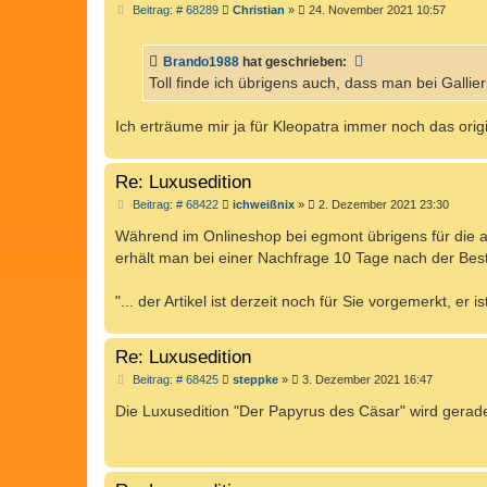
B
Beitrag: # 68289
Christian
»
24. November 2021 10:57
e
i
t
Brando1988
hat geschrieben:
r
a
Toll finde ich übrigens auch, dass man bei Gall
g
Ich erträume mir ja für Kleopatra immer noch das orig
Re: Luxusedition
B
Beitrag: # 68422
ichweißnix
»
2. Dezember 2021 23:30
e
i
Während im Onlineshop bei egmont übrigens für die ak
t
erhält man bei einer Nachfrage 10 Tage nach der Best
r
a
g
"... der Artikel ist derzeit noch für Sie vorgemerkt, er
Re: Luxusedition
B
Beitrag: # 68425
steppke
»
3. Dezember 2021 16:47
e
i
Die Luxusedition "Der Papyrus des Cäsar" wird gerad
t
r
a
g