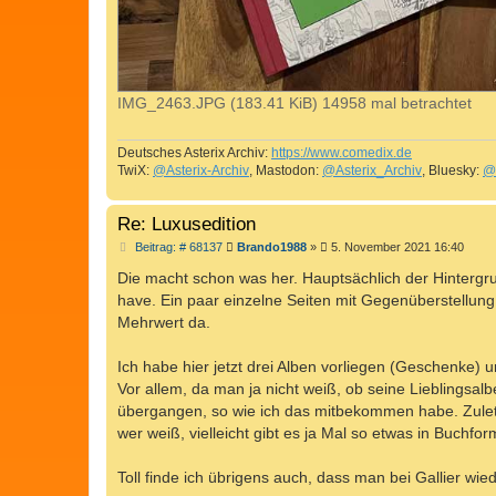
IMG_2463.JPG (183.41 KiB) 14958 mal betrachtet
Deutsches Asterix Archiv:
https://www.comedix.de
TwiX:
@Asterix-Archiv
, Mastodon:
@Asterix_Archiv
, Bluesky:
@
Re: Luxusedition
B
Beitrag: # 68137
Brando1988
»
5. November 2021 16:40
e
i
Die macht schon was her. Hauptsächlich der Hintergru
t
have. Ein paar einzelne Seiten mit Gegenüberstellung 
r
a
Mehrwert da.
g
Ich habe hier jetzt drei Alben vorliegen (Geschenke) u
Vor allem, da man ja nicht weiß, ob seine Lieblingsal
übergangen, so wie ich das mitbekommen habe. Zuletzt
wer weiß, vielleicht gibt es ja Mal so etwas in Buchf
Toll finde ich übrigens auch, dass man bei Gallier w