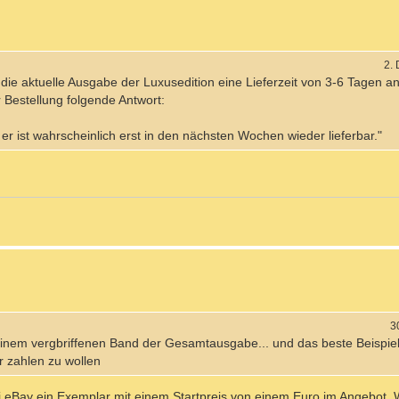
2.
ie aktuelle Ausgabe der Luxusedition eine Lieferzeit von 3-6 Tagen a
 Bestellung folgende Antwort:
t, er ist wahrscheinlich erst in den nächsten Wochen wieder lieferbar."
3
 einem vergbriffenen Band der Gesamtausgabe... und das beste Beispiel
r zahlen zu wollen
 bei eBay ein Exemplar mit einem Startpreis von einem Euro im Angebot