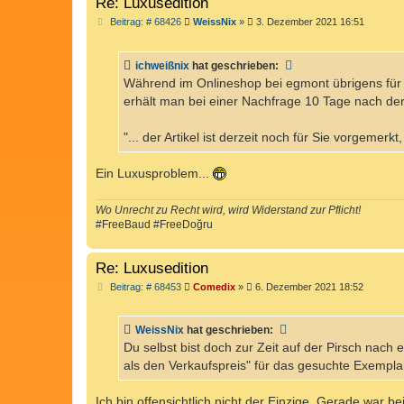
Re: Luxusedition
B
Beitrag: # 68426
WeissNix
»
3. Dezember 2021 16:51
e
i
t
ichweißnix
hat geschrieben:
r
a
Während im Onlineshop bei egmont übrigens für d
g
erhält man bei einer Nachfrage 10 Tage nach der
"... der Artikel ist derzeit noch für Sie vorgemerk
Ein Luxusproblem...
Wo Unrecht zu Recht wird, wird Widerstand zur Pflicht!
#FreeBaud #FreeDoğru
Re: Luxusedition
B
Beitrag: # 68453
Comedix
»
6. Dezember 2021 18:52
e
i
t
WeissNix
hat geschrieben:
r
a
Du selbst bist doch zur Zeit auf der Pirsch nach
g
als den Verkaufspreis" für das gesuchte Exempla
Ich bin offensichtlich nicht der Einzige. Gerade war