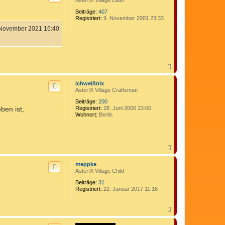
o
Beiträge:
407
b
Registriert:
9. November 2001 23:33
e
n
 November 2021 16:40
N
a
c
ichweißnix
h
AsterIX Village Craftsman
o
Beiträge:
200
b
ben ist,
Registriert:
28. Juni 2006 23:00
e
Wohnort:
Berlin
n
N
a
c
steppke
h
AsterIX Village Child
o
Beiträge:
31
b
Registriert:
22. Januar 2017 11:16
e
n
N
a
c