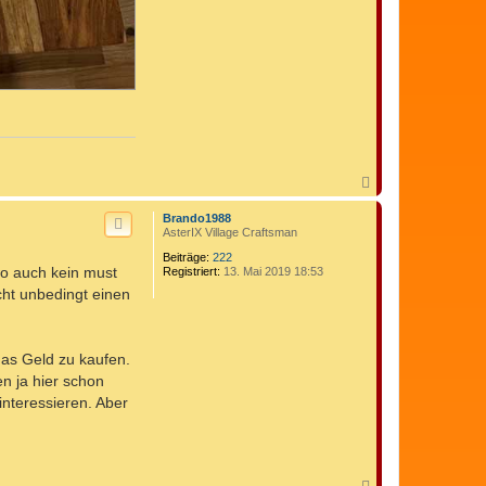
N
a
c
Brando1988
h
AsterIX Village Craftsman
o
Beiträge:
222
b
wo auch kein must
Registriert:
13. Mai 2019 18:53
e
n
cht unbedingt einen
 das Geld zu kaufen.
n ja hier schon
interessieren. Aber