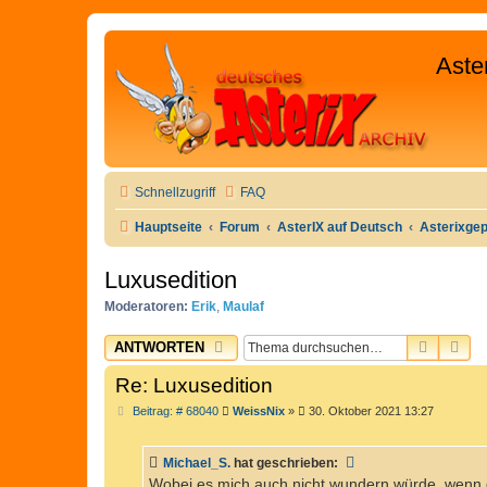
Aste
Schnellzugriff
FAQ
Hauptseite
Forum
AsterIX auf Deutsch
Asterixge
Luxusedition
Moderatoren:
Erik
,
Maulaf
SUCHE
ER
ANTWORTEN
Re: Luxusedition
B
Beitrag: # 68040
WeissNix
»
30. Oktober 2021 13:27
e
i
t
Michael_S.
hat geschrieben:
r
a
Wobei es mich auch nicht wundern würde, wenn d