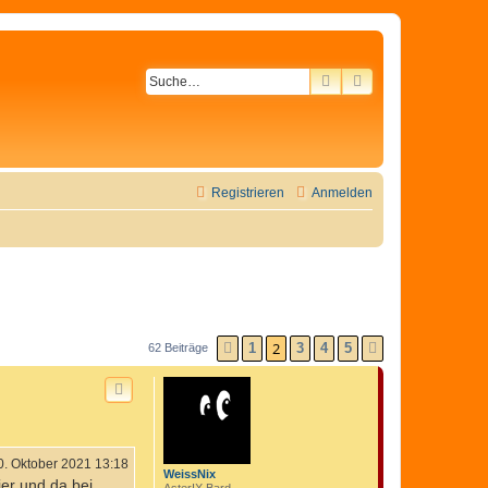
SUCHE
ERWEITERTE SU
Registrieren
Anmelden
2
1
3
4
5
62 Beiträge
VORHERIGE
NÄCHSTE
0. Oktober 2021 13:18
WeissNix
er und da bei