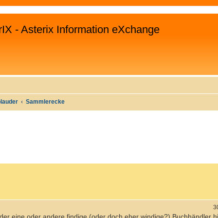
rIX - Asterix Information eXchange
plauder
Sammlerecke
WEITERTE SUCHE
3
er eine oder andere findige (oder doch eher windige?) Buchhändler hi