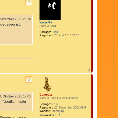
h
o
b
e
n
 Dezember 2021 23:30
WeissNix
ngegeben ist,
AsterIX Bard
Beiträge:
5448
Registriert:
28. April 2016 22:20
N
a
c
h
o
b
e
Comedix
n
0. Oktober 2021 12:05
AsterIX Elder Council Member
, "deutlich mehr
Beiträge:
7756
Registriert:
20. November 2001 09:54
Wohnort:
Hamburg
K
Kontaktdaten:
. Weggegangen ist
o