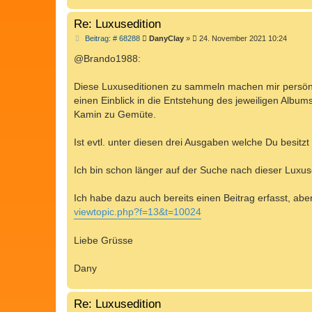
Re: Luxusedition
B
Beitrag: # 68288
DanyClay
»
24. November 2021 10:24
e
i
@Brando1988:
t
r
a
Diese Luxuseditionen zu sammeln machen mir persönli
g
einen Einblick in die Entstehung des jeweiligen Albu
Kamin zu Gemüte.
Ist evtl. unter diesen drei Ausgaben welche Du besit
Ich bin schon länger auf der Suche nach dieser Luxus
Ich habe dazu auch bereits einen Beitrag erfasst, aber 
viewtopic.php?f=13&t=10024
Liebe Grüsse
Dany
Re: Luxusedition