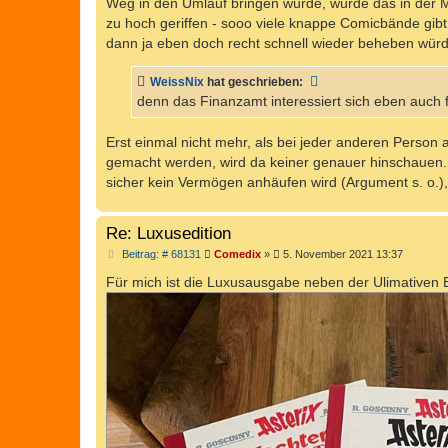
Weg in den Umlauf bringen würde, würde das in der Mas
zu hoch geriffen - sooo viele knappe Comicbände gibt
dann ja eben doch recht schnell wieder beheben wür
WeissNix
hat geschrieben:
denn das Finanzamt interessiert sich eben auch
Erst einmal nicht mehr, als bei jeder anderen Perso
gemacht werden, wird da keiner genauer hinschauen. 
sicher kein Vermögen anhäufen wird (Argument s. o.),
Re: Luxusedition
B
Beitrag: # 68131
Comedix
»
5. November 2021 13:37
e
i
Für mich ist die Luxusausgabe neben der Ulimativen E
t
r
a
g