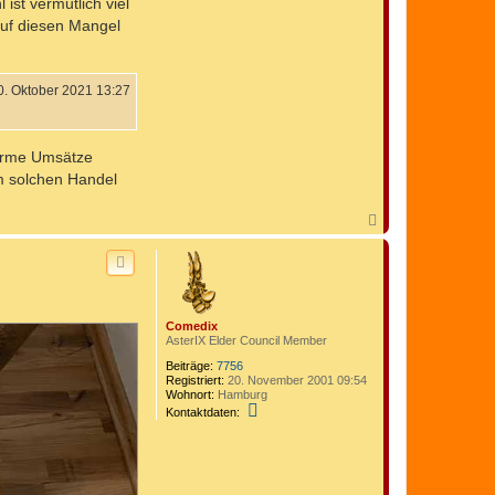
ist vermutlich viel
a
k
auf diesen Mangel
t
d
a
t
e
0. Oktober 2021 13:27
n
v
o
n
norme Umsätze
M
i
m solchen Handel
c
h
a
N
e
a
l
c
_
h
S
o
.
b
e
Comedix
n
AsterIX Elder Council Member
Beiträge:
7756
Registriert:
20. November 2001 09:54
Wohnort:
Hamburg
K
Kontaktdaten:
o
n
t
a
k
t