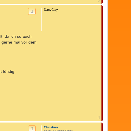
N
a
c
DanyClay
h
o
b
e
n
t, da ich so auch
um gerne mal vor dem
t fündig.
N
a
c
Christian
h
AsterIX Village Elder