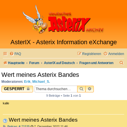
AsterIX - Asterix Information eXchange
FAQ
Registrieren
Anmelden
S
Hauptseite
Forum
AsterIX auf Deutsch
Fragen und Antworten
u
Wert meines Asterix Bandes
c
Moderatoren:
Erik
,
Michael_S.
h
SUCHE
ERWEITERTE SUC
GESPERRT
e
9 Beiträge • Seite
1
von
1
kalle
Wert meines Asterix Bandes
B
Beitrag: # 71535
7. Dezember 2022 11:46