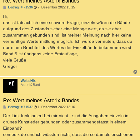
Re: Wert meines Asterix Bandes
B
Beitrag: # 71536
7. Dezember 2022 13:15
e
i
Hi,
t
das ist tatsächlich eine schwere Frage, einzeln wären die Bände
r
a
aufgrund des Zustands sicher eine Menge wert, da sie aber
g
zusammmen gebunden sind, ist meiner Meinung nach hier keine
vernünftige Wertermittlung möglich. Ich würde vermuten, dass du
nur einen Bruchteil des Wertes der Einzelbände bekommen wirst.
Band 5 ist übrigens keine Erstauflage,
viele Grüße
Gregor
c
WeissNix
AsterIX Bard
Re: Wert meines Asterix Bandes
B
Beitrag: # 71537
7. Dezember 2022 13:16
e
i
Der Link funktioniert bei mir nicht - sind die Ausgaben einzeln in
t
grünes Kunstleder gebunden oder zusammengefasst in einem
r
a
Einband?
g
comedix.de und ich wüssten nicht, dass die so damals erschienen