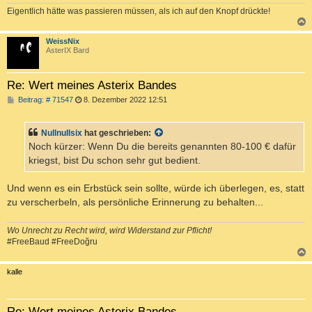
Eigentlich hätte was passieren müssen, als ich auf den Knopf drückte!
c
WeissNix
AsterIX Bard
Re: Wert meines Asterix Bandes
B
Beitrag: # 71547
8. Dezember 2022 12:51
e
i
t
Nullnullsix
hat geschrieben:
r
a
Noch kürzer: Wenn Du die bereits genannten 80-100 € dafür
g
kriegst, bist Du schon sehr gut bedient.
Und wenn es ein Erbstück sein sollte, würde ich überlegen, es, statt
zu verscherbeln, als persönliche Erinnerung zu behalten...
Wo Unrecht zu Recht wird, wird Widerstand zur Pflicht!
#FreeBaud #FreeDoğru
c
kalle
Re: Wert meines Asterix Bandes