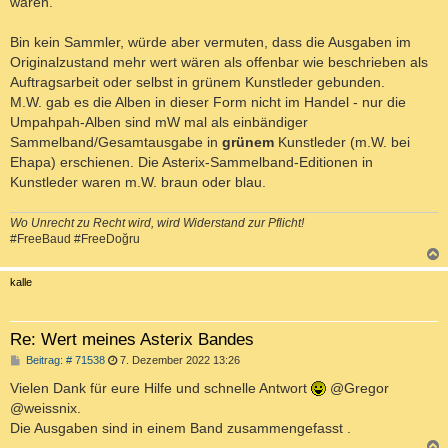
wären.
Bin kein Sammler, würde aber vermuten, dass die Ausgaben im
Originalzustand mehr wert wären als offenbar wie beschrieben als
Auftragsarbeit oder selbst in grünem Kunstleder gebunden.
M.W. gab es die Alben in dieser Form nicht im Handel - nur die
Umpahpah-Alben sind mW mal als einbändiger
Sammelband/Gesamtausgabe in
grünem
Kunstleder (m.W. bei
Ehapa) erschienen. Die Asterix-Sammelband-Editionen in
Kunstleder waren m.W. braun oder blau.
Wo Unrecht zu Recht wird, wird Widerstand zur Pflicht!
#FreeBaud #FreeDoğru
c
kalle
Re: Wert meines Asterix Bandes
B
Beitrag: # 71538
7. Dezember 2022 13:26
e
i
Vielen Dank für eure Hilfe und schnelle Antwort
@Gregor
t
@weissnix.
r
a
Die Ausgaben sind in einem Band zusammengefasst .
g