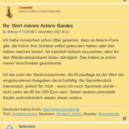
c
Comedix
AsterIX Elder Council Member
Re: Wert meines Asterix Bandes
B
Beitrag: # 71539
7. Dezember 2022 16:21
e
i
Ich habe inzwischen schon öfter gesehen, dass es Asterix-Fans
t
gibt, die früher ihre Schätze selbst gebunden haben oder das
r
a
haben machen lassen. Ist natürlich hübsch anzusehen, aber für
g
den Wiederverkaufswert leider abträglich. Das haben ja schon
meine Vorschreiber geantwortet.
Ich bin nicht der Hardcoresammler. Als Erstauflage ist der Wert der
eingebundenen Ausgaben damit hinfällig. Als Sammlerstück
interessant, jedoch für mich - wenn ich noch Sammeln würde -
nicht mehr als 80 bis 100 Euro wert. Sehen andere potentielle
Käufer wahrscheinlich wieder etwas anders.
Deutsches Asterix Archiv:
https://www.comedix.de
TwiX:
@Asterix-Archiv
, Mastodon:
@Asterix_Archiv
, Bluesky:
@comedix.de
c
Nullnullsix