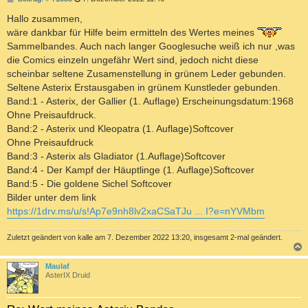
e
i
Hallo zusammen,
t
wäre dankbar für Hilfe beim ermitteln des Wertes meines
r
a
Sammelbandes. Auch nach langer Googlesuche weiß ich nur ,was
g
die Comics einzeln ungefähr Wert sind, jedoch nicht diese
scheinbar seltene Zusamenstellung in grünem Leder gebunden.
Seltene Asterix Erstausgaben in grünem Kunstleder gebunden.
Band:1 - Asterix, der Gallier (1. Auflage) Erscheinungsdatum:1968
Ohne Preisaufdruck.
Band:2 - Asterix und Kleopatra (1. Auflage)Softcover
Ohne Preisaufdruck
Band:3 - Asterix als Gladiator (1.Auflage)Softcover
Band:4 - Der Kampf der Häuptlinge (1. Auflage)Softcover
Band:5 - Die goldene Sichel Softcover
Bilder unter dem link
https://1drv.ms/u/s!Ap7e9nh8lv2xaCSaTJu ... I?e=nYVMbm
Zuletzt geändert von
kalle
am 7. Dezember 2022 13:20, insgesamt 2-mal geändert.
c
Maulaf
AsterIX Druid