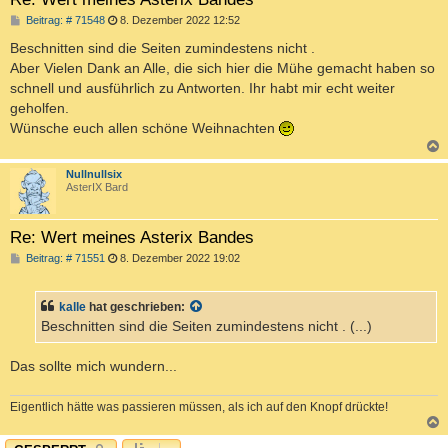
B
Beitrag: # 71548
8. Dezember 2022 12:52
e
i
Beschnitten sind die Seiten zumindestens nicht .
t
Aber Vielen Dank an Alle, die sich hier die Mühe gemacht haben so
r
a
schnell und ausführlich zu Antworten. Ihr habt mir echt weiter
g
geholfen.
Wünsche euch allen schöne Weihnachten
c
Nullnullsix
AsterIX Bard
Re: Wert meines Asterix Bandes
B
Beitrag: # 71551
8. Dezember 2022 19:02
e
i
t
kalle
hat geschrieben:
r
a
Beschnitten sind die Seiten zumindestens nicht . (...)
g
Das sollte mich wundern...
Eigentlich hätte was passieren müssen, als ich auf den Knopf drückte!