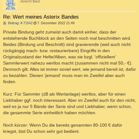
AsterIX Bard
Re: Wert meines Asterix Bandes
B
Beitrag: # 71542
7. Dezember 2022 21:49
e
i
Private Bindung geht zumeist auch damit einher, dass der
t
entstehende Buchblock an den Seiten noch mal beschnitten wird.
r
a
Beides (Bindung und Beschnitt) sind gravierende (weil auch nicht
g
rückgängig mach- bzw. restaurierbare) Eingriffe in den
Originalzustand der Hefte/Alben, was sie bzgl. 'offiziellem'
Sammlerwert nahezu wertlos macht (zusammen nicht mal 50,- €).
Dennoch gilt: Alles ist immer soviel wert, wie jemand bereit ist, dafür
zu bezahlen. Diesen 'jemand' muss man im Zweifel aber auch
finden.
Kurz: Für Sammler (zB als Wertanlage) wertlos, aber für einen
Liebhaber ggf. noch interessant. Aber im Zweifel auch für den nicht,
weil es ja nur 5 Bände der Serie sind und Liebhaber, wenn schon,
die gesammte Serie einheitlich haben möchten.
Noch kürzer: Wenn Du die bereits genannten 80-100 € dafür
kriegst, bist Du schon sehr gut bedient.