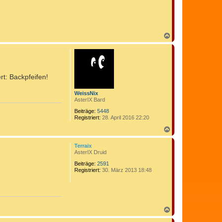
N
a
c
h
o
b
rt: Backpfeifen!
e
n
WeissNix
AsterIX Bard
Beiträge:
5448
Registriert:
28. April 2016 22:20
N
a
c
Terraix
h
AsterIX Druid
o
b
Beiträge:
2591
Registriert:
30. März 2013 18:48
e
n
N
a