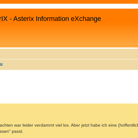
rIX - Asterix Information eXchange
iz
EITERTE SUCHE
chten war leider verdammt viel los. Aber jetzt habe ich eine (hoffentli
ssen" passt.