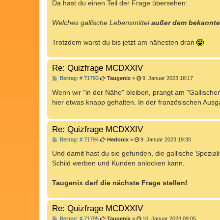
Da hast du einen Teil der Frage übersehen:
Welches gallische Lebensmittel
außer dem bekannte
Trotzdem warst du bis jetzt am nähesten dran
Re: Quizfrage MCDXXIV
B
Beitrag: # 71793
Taugenix
»
9. Januar 2023 18:17
e
i
Wenn wir "in der Nähe" bleiben, prangt am "Gallische
t
hier etwas knapp gehalten. In der französischen Au
r
a
g
Re: Quizfrage MCDXXIV
B
Beitrag: # 71794
Hedonix
»
9. Januar 2023 19:30
e
i
Und damit hast du sie gefunden, die gallische Speziali
t
Schild werben und Kunden anlocken kann.
r
a
g
Taugenix darf die nächste Frage stellen!
Re: Quizfrage MCDXXIV
B
Beitrag: # 71795
Taugenix
»
10. Januar 2023 09:05