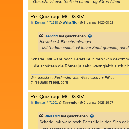
- Gesucht ist eine Stelle in einem regulären Album.
Re: Quizfrage MCDXXIV
B
Beitrag: # 71790
WeissNix
»
9. Januar 2023 00:02
e
i
t
Hedonix
hat geschrieben:
r
a
Hinweise & Einschränkungen:
g
- Mit "Lebensmittel" ist keine Zutat gemeint, son
Schade; mir wäre noch Petersilie in den Sinn gekomm
...die schätzen die Römer ja sehr, wenngleich auch n
Wo Unrecht zu Recht wird, wird Widerstand zur Pflicht!
#FreeBaud #FreeDoğru
Re: Quizfrage MCDXXIV
B
Beitrag: # 71791
Taugenix
»
9. Januar 2023 16:27
e
i
t
WeissNix
hat geschrieben:
r
a
Schade; mir wäre noch Petersilie in den Sinn g
g