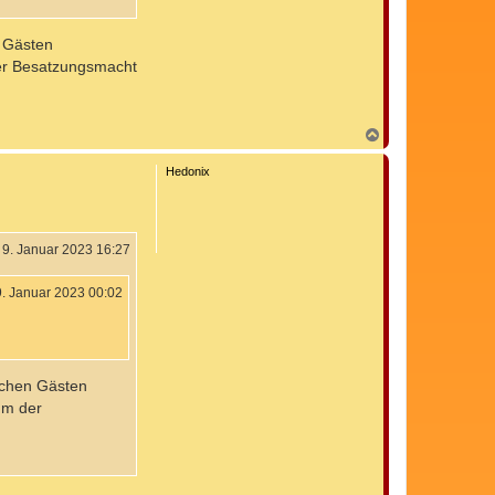
n Gästen
der Besatzungsmacht
N
a
c
Hedonix
h
o
b
e
n
9. Januar 2023 16:27
9. Januar 2023 00:02
ischen Gästen
um der