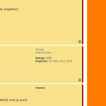
lle angeben)
N
a
c
Terraix
h
AsterIX Druid
o
b
Beiträge:
2591
Registriert:
30. März 2013 18:48
e
n
N
a
c
Hedonix
h
o
b
 Mehl) sind ja auch
e
n