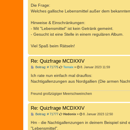
g
Die Frage:
Welches gallische Lebensmittel außer dem bekannten
Hinweise & Einschränkungen:
- Mit "Lebensmittel" ist kein Getränk gemeint.
- Gesucht ist eine Stelle in einem regulären Album.
Viel Spaß beim Rätseln!
Re: Quizfrage MCDXXIV
B
Beitrag: # 71775
Terraix
»
8. Januar 2023 11:59
e
i
Ich rate nun einfach mal drauflos:
t
Nachtigallenzungen aus Nordgallien (Die armen Nachti
r
a
g
Freund großzügiger Meerschweinchen
Re: Quizfrage MCDXXIV
B
Beitrag: # 71777
Hedonix
»
8. Januar 2023 12:50
e
i
Hm - die Nachtigallenzungen in deinem Beispiel sind e
t
"Lebensmittel".
r