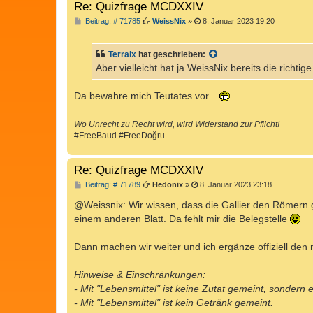
Re: Quizfrage MCDXXIV
B
Beitrag: # 71785
WeissNix
»
8. Januar 2023 19:20
e
i
t
Terraix
hat geschrieben:
r
a
Aber vielleicht hat ja WeissNix bereits die richtig
g
Da bewahre mich Teutates vor...
Wo Unrecht zu Recht wird, wird Widerstand zur Pflicht!
#FreeBaud #FreeDoğru
Re: Quizfrage MCDXXIV
B
Beitrag: # 71789
Hedonix
»
8. Januar 2023 23:18
e
i
@Weissnix: Wir wissen, dass die Gallier den Römern g
t
einem anderen Blatt. Da fehlt mir die Belegstelle
r
a
g
Dann machen wir weiter und ich ergänze offiziell den
Hinweise & Einschränkungen:
- Mit "Lebensmittel" ist keine Zutat gemeint, sondern
- Mit "Lebensmittel" ist kein Getränk gemeint.