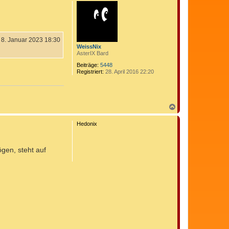
c
h
o
b
e
n
8. Januar 2023 18:30
WeissNix
AsterIX Bard
Beiträge:
5448
Registriert:
28. April 2016 22:20
N
a
c
Hedonix
h
o
b
gen, steht auf
e
n