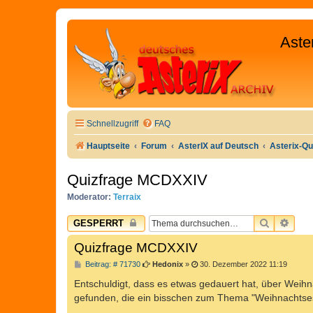
Aste
Schnellzugriff
FAQ
Hauptseite
Forum
AsterIX auf Deutsch
Asterix-Qu
Quizfrage MCDXXIV
Moderator:
Terraix
SUCHE
ERW
GESPERRT
Quizfrage MCDXXIV
B
Beitrag: # 71730
Hedonix
»
30. Dezember 2022 11:19
e
i
Entschuldigt, dass es etwas gedauert hat, über Weihna
t
gefunden, die ein bisschen zum Thema "Weihnachtse
r
a