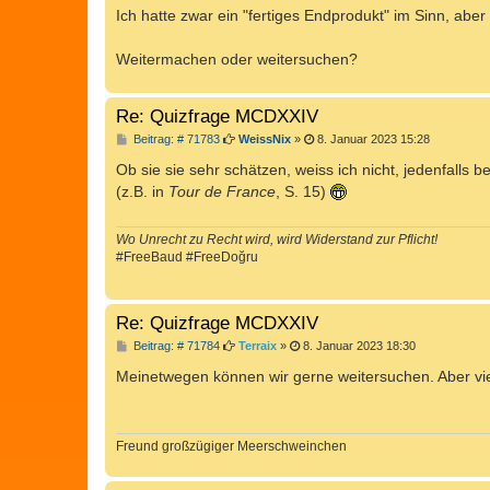
a
Ich hatte zwar ein "fertiges Endprodukt" im Sinn, aber
g
Weitermachen oder weitersuchen?
Re: Quizfrage MCDXXIV
B
Beitrag: # 71783
WeissNix
»
8. Januar 2023 15:28
e
i
Ob sie sie sehr schätzen, weiss ich nicht, jedenfalls
t
(z.B. in
Tour de France
, S. 15)
r
a
g
Wo Unrecht zu Recht wird, wird Widerstand zur Pflicht!
#FreeBaud #FreeDoğru
Re: Quizfrage MCDXXIV
B
Beitrag: # 71784
Terraix
»
8. Januar 2023 18:30
e
i
Meinetwegen können wir gerne weitersuchen. Aber vielle
t
r
a
g
Freund großzügiger Meerschweinchen