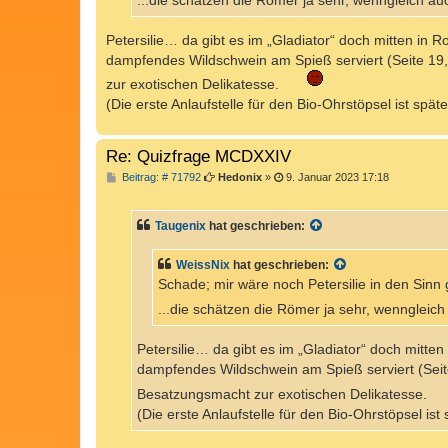
...die schätzen die Römer ja sehr, wenngleich a
Petersilie… da gibt es im „Gladiator“ doch mitten in 
dampfendes Wildschwein am Spieß serviert (Seite 19,
zur exotischen Delikatesse.
(Die erste Anlaufstelle für den Bio-Ohrstöpsel ist spä
Re: Quizfrage MCDXXIV
B
Beitrag: # 71792
Hedonix
»
9. Januar 2023 17:18
e
i
t
Taugenix
hat geschrieben:
r
a
g
WeissNix
hat geschrieben:
Schade; mir wäre noch Petersilie in den Sin
...die schätzen die Römer ja sehr, wenngleic
Petersilie… da gibt es im „Gladiator“ doch mitte
dampfendes Wildschwein am Spieß serviert (Seite
Besatzungsmacht zur exotischen Delikatesse.
(Die erste Anlaufstelle für den Bio-Ohrstöpsel is