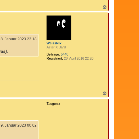
N
a
c
h
o
b
e
n
8. Januar 2023 23:18
WeissNix
AsterIX Bard
was
).
Beiträge:
5448
Registriert:
28. April 2016 22:20
N
a
c
Taugenix
h
o
b
e
n
9. Januar 2023 00:02