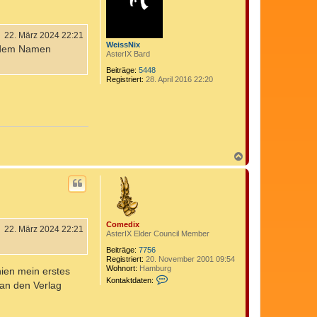
o
b
e
n
22. März 2024 22:21
WeissNix
t dem Namen
AsterIX Bard
Beiträge:
5448
Registriert:
28. April 2016 22:20
N
a
c
h
o
b
e
Comedix
n
22. März 2024 22:21
AsterIX Elder Council Member
Beiträge:
7756
Registriert:
20. November 2001 09:54
Wohnort:
Hamburg
hien mein erstes
K
Kontaktdaten:
 an den Verlag
o
n
t
a