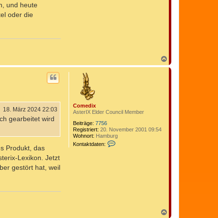
h, und heute
el oder die
N
a
c
h
o
b
e
Comedix
n
18. März 2024 22:03
AsterIX Elder Council Member
ch gearbeitet wird
Beiträge:
7756
Registriert:
20. November 2001 09:54
Wohnort:
Hamburg
K
Kontaktdaten:
es Produkt, das
o
n
terix-Lexikon. Jetzt
t
er gestört hat, weil
a
k
t
d
a
t
e
N
n
v