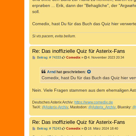
g
erprøben ... Erik, dann der "Behagliche", der "Argwø
soll.
Comedix, hast Du für das Buch das Quiz hier verwert
Si vis pacem, evita bellum.
Re: Das inoffizielle Quiz für Asterix-Fans
B
Beitrag: # 74333
Comedix
»
4. November 2023 20:34
e
i
t
Arnd
hat geschrieben:
r
a
Comedix, hast Du für das Buch das Quiz hier ver
g
Nein. Viele Fragen stammen aus dem ehemaligen Asteri
Deutsches Asterix Archiv:
https://www.comedix.de
TwiX:
@Asterix-Archiv
, Mastodon:
@Asterix_Archiv
, Bluesky:
@
Re: Das inoffizielle Quiz für Asterix-Fans
B
Beitrag: # 75243
Comedix
»
18. März 2024 18:40
e