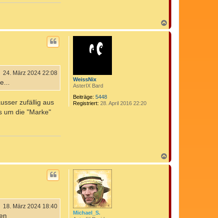
k
t
d
N
a
a
t
e
c
n
h
v
o
o
b
n
e
C
n
24. März 2024 22:08
o
WeissNix
m
e...
AsterIX Bard
e
d
Beiträge:
5448
i
usser zufällig aus
Registriert:
28. April 2016 22:20
x
s um die "Marke"
N
a
c
h
o
b
e
n
18. März 2024 18:40
Michael_S.
uen