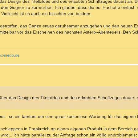
das Design des Titelbildes und des erlaubten Schriftzuges dauert an.
 den Gegner zu zermürben. Ich glaube, dass die bei Hachette einfach 
Vielleicht ist es auch ein bisschen von beidem.
ng getroffen, das Ganze etwas geruhsamer anzugehen und den neuen E
mittelbar vor das Erscheinen des nächsten Asterix-Abenteuers. Den S
comedix.de
über das Design des Titelbildes und des erlaubten Schriftzuges dauer
er - so ein tamtam um eine quasi kostenlose Werbung für das eigene P
rschleppens in Frankreich an einem eigenen Produkt in dem Bereich ge
d... ich hätte parallel zu der Anfrage schon ein völlig unproblematisc