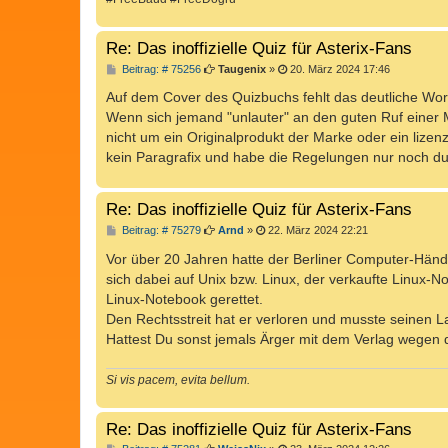
Re: Das inoffizielle Quiz für Asterix-Fans
B
Beitrag: # 75256
Taugenix
»
20. März 2024 17:46
e
i
Auf dem Cover des Quizbuchs fehlt das deutliche Wort
t
Wenn sich jemand "unlauter" an den guten Ruf einer M
r
a
nicht um ein Originalprodukt der Marke oder ein lizenz
g
kein Paragrafix und habe die Regelungen nur noch du
Re: Das inoffizielle Quiz für Asterix-Fans
B
Beitrag: # 75279
Arnd
»
22. März 2024 22:21
e
i
Vor über 20 Jahren hatte der Berliner Computer-Händl
t
sich dabei auf Unix bzw. Linux, der verkaufte Linux-N
r
a
Linux-Notebook gerettet.
g
Den Rechtsstreit hat er verloren und musste seinen
Hattest Du sonst jemals Ärger mit dem Verlag wegen 
Si vis pacem, evita bellum.
Re: Das inoffizielle Quiz für Asterix-Fans