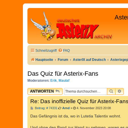
Aste
Schnellzugriff
FAQ
Hauptseite
Forum
AsterIX auf Deutsch
Asterixge
Das Quiz für Asterix-Fans
Moderatoren:
Erik
,
Maulaf
SUCHE
ER
ANTWORTEN
Re: Das inoffizielle Quiz für Asterix-Fan
B
Beitrag: # 74331
Arnd
»
4. November 2023 20:08
e
i
Das Gefängnis ist da, wo in Lutetia Talentix wohnt.
t
r
a
Und ohne den Band zur Hand zu nehmen, waren es gla