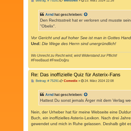
B
Beitrag: # 75281
WeissNix
»
23. März 2024 12:26
e
i
t
Arnd
hat geschrieben:
r
a
Den Rechtsstreit hat er verloren und musste 
g
"Obelix".
Vor Gericht und auf hoher See ist man in Gottes Hand
Und:
Die Wege des Herrn sind unergründlich!
Wo Unrecht zu Recht wird, wird Widerstand zur Pflicht!
#FreeBaud #FreeDoğru
Re: Das inoffizielle Quiz für Asterix-Fans
B
Beitrag: # 75291
Comedix
»
24. März 2024 22:08
e
i
t
Arnd
hat geschrieben:
r
a
Hattest Du sonst jemals Ärger mit dem Verlag w
g
Nein, der Urheber hat für meine Webseite eine Duldun
Buch, ein inoffizielles Asterix-Lexikon. Nach drei Jah
gewendet und mich in Ruhe gelassen. Deshalb gibt e