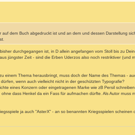
der auf dem Buch abgedruckt ist und an dem und dessen Darstellung sic
st.
bisher durchgegangen ist, in D allein angefangen vom Stoll bis zu Dei
h aus jüngster Zeit - sind die Erben Uderzos also noch restriktiver (und
zu einem Thema herausbringt, muss doch der Name des Themas - auc
 dürfen, wenn auch vielleicht nicht in der geschützten Typografie?
hichte eines Konzern oder eingetragenen Marke wie zB Persil schreibe
, ohne dass Henkel da ein Fass für aufmachen dürfte. Als Autor muss
iegsspiele ja auch "AsterX" - an so benannten Kriegsspielen scheinen