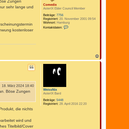
 Böse Zungen
e
v
Comedix
n
nur sehr lange und
o
AsterIX Elder Council Member
n
C
Beiträge:
7756
o
Registriert:
20. November 2001 09:54
m
Wohnort:
Hamburg
rscheinungstermin
e
K
Kontaktdaten:
chwung kostenloser
d
o
i
n
x
t
a
k
t
d
N
a
t
a
e
c
n
h
v
o
o
b
n
e
C
n
18. März 2024 18:40
o
m
WeissNix
t an. Böse Zungen
e
AsterIX Bard
d
Beiträge:
5448
i
Registriert:
28. April 2016 22:20
x
rodukt, die nichts
arbeitet wird und
hes Titelbild/Cover