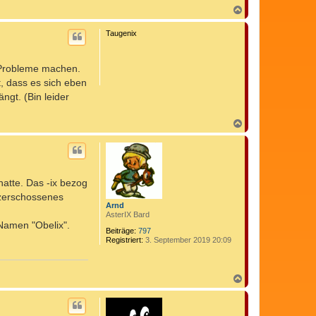
N
a
c
Taugenix
h
o
b
e Probleme machen.
e
n
, dass es sich eben
ngt. (Bin leider
N
a
c
h
o
b
atte. Das -ix bezog
e
n
n zerschossenes
Arnd
AsterIX Bard
Namen "Obelix".
Beiträge:
797
Registriert:
3. September 2019 20:09
N
a
c
h