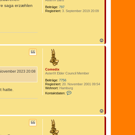
AsterIX Bard
hre saga erzæhlen
Beiträge:
797
Registriert:
3. September 2019 20:09
N
a
c
h
o
b
e
Comedix
n
 November 2023 20:08
AsterIX Elder Council Member
Beiträge:
7756
Registriert:
20. November 2001 09:54
Wohnort:
Hamburg
 hatte.
K
Kontaktdaten:
o
n
t
a
N
k
a
t
c
d
a
h
t
o
e
b
n