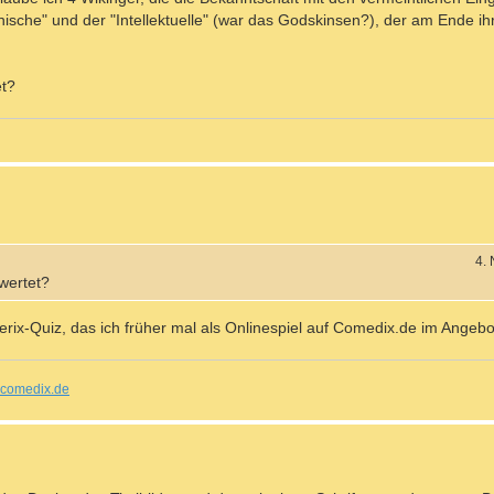
hnische" und der "Intellektuelle" (war das Godskinsen?), der am Ende i
et?
4.
wertet?
x-Quiz, das ich früher mal als Onlinespiel auf Comedix.de im Angebot
comedix.de