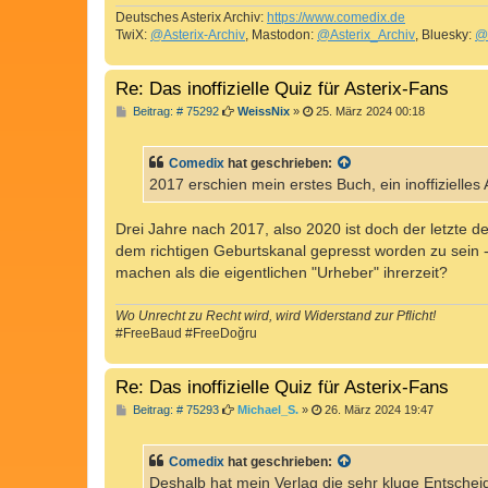
Deutsches Asterix Archiv:
https://www.comedix.de
TwiX:
@Asterix-Archiv
, Mastodon:
@Asterix_Archiv
, Bluesky:
@
Re: Das inoffizielle Quiz für Asterix-Fans
B
Beitrag: # 75292
WeissNix
»
25. März 2024 00:18
e
i
t
Comedix
hat geschrieben:
r
a
2017 erschien mein erstes Buch, ein inoffizielles
g
Drei Jahre nach 2017, also 2020 ist doch der letzte de
dem richtigen Geburtskanal gepresst worden zu sein 
machen als die eigentlichen "Urheber" ihrerzeit?
Wo Unrecht zu Recht wird, wird Widerstand zur Pflicht!
#FreeBaud #FreeDoğru
Re: Das inoffizielle Quiz für Asterix-Fans
B
Beitrag: # 75293
Michael_S.
»
26. März 2024 19:47
e
i
t
Comedix
hat geschrieben:
r
a
Deshalb hat mein Verlag die sehr kluge Entsch