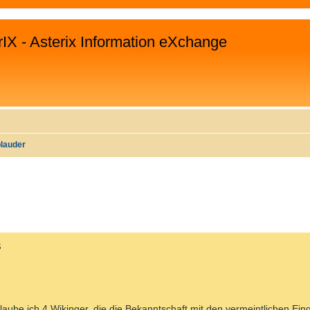
rIX - Asterix Information eXchange
plauder
WEITERTE SUCHE
s
ube ich 4 Wikinger, die die Bekanntschaft mit den vermeintlichen Ei