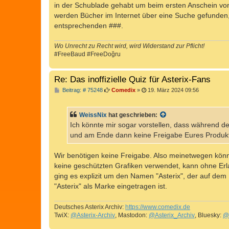
in der Schublade gehabt um beim ersten Anschein von
werden Bücher im Internet über eine Suche gefunden, d
entsprechenden ###.
Wo Unrecht zu Recht wird, wird Widerstand zur Pflicht!
#FreeBaud #FreeDoğru
Re: Das inoffizielle Quiz für Asterix-Fans
B
Beitrag: # 75248
Comedix
»
19. März 2024 09:56
e
i
t
WeissNix
hat geschrieben:
r
a
Ich könnte mir sogar vorstellen, dass während d
g
und am Ende dann keine Freigabe Eures Produkts
Wir benötigen keine Freigabe. Also meinetwegen können
keine geschützten Grafiken verwendet, kann ohne Erlau
ging es explizit um den Namen "Asterix", der auf dem
"Asterix" als Marke eingetragen ist.
Deutsches Asterix Archiv:
https://www.comedix.de
TwiX:
@Asterix-Archiv
, Mastodon:
@Asterix_Archiv
, Bluesky:
@