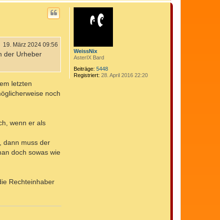
a
o
c
n
h
C
o
o
b
m
e
e
n
19. März 2024 09:56
d
i
WeissNix
h der Urheber
x
AsterIX Bard
Beiträge:
5448
Registriert:
28. April 2016 22:20
nem letzten
 möglicherweise noch
h, wenn er als
n, dann muss der
 man doch sowas wie
 die Rechteinhaber