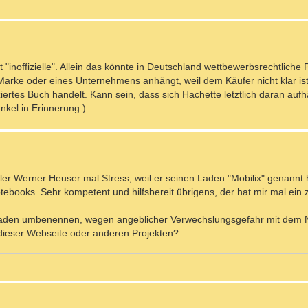
 "inoffizielle". Allein das könnte in Deutschland wettbewerbsrechtlich
arke oder eines Unternehmens anhängt, weil dem Käufer nicht klar ist
iertes Buch handelt. Kann sein, dass sich Hachette letztlich daran aufhä
nkel in Erinnerung.)
er Werner Heuser mal Stress, weil er seinen Laden "Mobilix" genannt h
otebooks. Sehr kompetent und hilfsbereit übrigens, der hat mir mal ei
 Laden umbenennen, wegen angeblicher Verwechslungsgefahr mit dem 
dieser Webseite oder anderen Projekten?