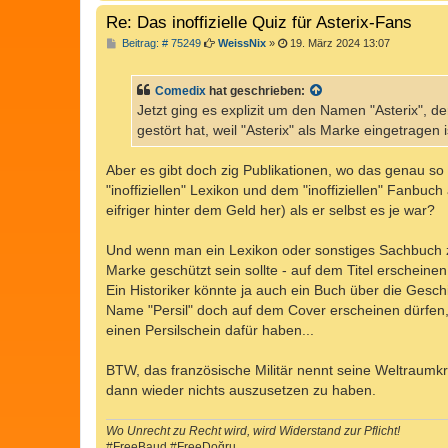
Re: Das inoffizielle Quiz für Asterix-Fans
B
Beitrag: # 75249
WeissNix
»
19. März 2024 13:07
e
i
t
Comedix
hat geschrieben:
r
a
Jetzt ging es explizit um den Namen "Asterix", 
g
gestört hat, weil "Asterix" als Marke eingetragen i
Aber es gibt doch zig Publikationen, wo das genau so 
"inoffiziellen" Lexikon und dem "inoffiziellen" Fanbuc
eifriger hinter dem Geld her) als er selbst es je war?
Und wenn man ein Lexikon oder sonstiges Sachbuch 
Marke geschützt sein sollte - auf dem Titel erscheinen
Ein Historiker könnte ja auch ein Buch über die Gesc
Name "Persil" doch auf dem Cover erscheinen dürfen
einen Persilschein dafür haben...
BTW, das französische Militär nennt seine Weltraumkr
dann wieder nichts auszusetzen zu haben.
Wo Unrecht zu Recht wird, wird Widerstand zur Pflicht!
#FreeBaud #FreeDoğru