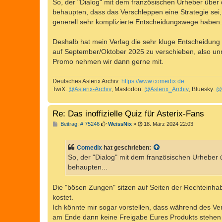
i
So, der "Dialog" mit dem französischen Urheber über 
t
behaupten, dass das Verschleppen eine Strategie sei,
r
a
generell sehr komplizierte Entscheidungswege haben. 
g
Deshalb hat mein Verlag die sehr kluge Entscheidu
auf September/Oktober 2025 zu verschieben, also un
Promo nehmen wir dann gerne mit.
Deutsches Asterix Archiv:
https://www.comedix.de
TwiX:
@Asterix-Archiv
, Mastodon:
@Asterix_Archiv
, Bluesky:
@
Re: Das inoffizielle Quiz für Asterix-Fans
B
Beitrag: # 75246
WeissNix
»
18. März 2024 22:03
e
i
t
Comedix
hat geschrieben:
r
a
So, der "Dialog" mit dem französischen Urheber 
g
behaupten...
Die "bösen Zungen" sitzen auf Seiten der Rechteinhab
kostet.
Ich könnte mir sogar vorstellen, dass während des Ve
am Ende dann keine Freigabe Eures Produkts stehen wir