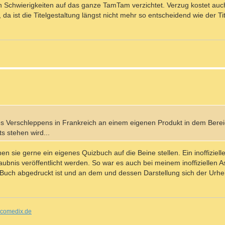
 Schwierigkeiten auf das ganze TamTam verzichtet. Verzug kostet auc
a ist die Titelgestaltung längst nicht mehr so entscheidend wie der Tit
es Verschleppens in Frankreich an einem eigenen Produkt in dem Berei
 stehen wird...
 sie gerne ein eigenes Quizbuch auf die Beine stellen. Ein inoffiziell
bnis veröffentlicht werden. So war es auch bei meinem inoffiziellen As
 Buch abgedruckt ist und an dem und dessen Darstellung sich der Urheb
comedix.de