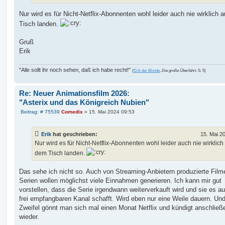
Nur wird es für Nicht-Netflix-Abonnenten wohl leider auch nie wirklich 
Tisch landen.
Gruß
Erik
"Alle sollt ihr noch sehen, daß ich habe recht!"
(
Erik der Blonde
,
Die große Überfahrt
, S. 5)
Re: Neuer Animationsfilm 2026:
"Asterix und das Königreich Nubien"
B
Beitrag: # 75539
Comedix
»
15. Mai 2024 09:53
e
i
t
Erik
hat geschrieben:
15. Mai 2
r
a
Nur wird es für Nicht-Netflix-Abonnenten wohl leider auch nie wirklich
g
dem Tisch landen.
Das sehe ich nicht so. Auch von Streaming-Anbietern produzierte Film
Serien wollen möglichst viele Einnahmen generieren. Ich kann mir gut
vorstellen, dass die Serie irgendwann weiterverkauft wird und sie es au
frei empfangbaren Kanal schafft. Wird eben nur eine Weile dauern. Un
Zweifel gönnt man sich mal einen Monat Netflix und kündigt anschließ
wieder.