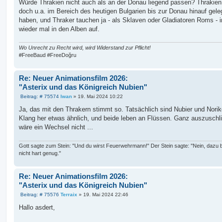
i
Würde Thrakien nicht auch als an der Donau liegend passen? Thrakie
t
doch u.a. im Bereich des heutigen Bulgarien bis zur Donau hinauf gel
r
a
haben, und Thraker tauchen ja - als Sklaven oder Gladiatoren Roms -
g
wieder mal in den Alben auf.
Wo Unrecht zu Recht wird, wird Widerstand zur Pflicht!
#FreeBaud #FreeDoğru
Re: Neuer Animationsfilm 2026:
"Asterix und das Königreich Nubien"
B
Beitrag: # 75574
Iwan
»
19. Mai 2024 10:22
e
i
Ja, das mit den Thrakern stimmt so. Tatsächlich sind Nubier und Nori
t
Klang her etwas ähnlich, und beide leben an Flüssen. Ganz auszuschl
r
a
wäre ein Wechsel nicht ...
g
Gott sagte zum Stein: "Und du wirst Feuerwehrmann!" Der Stein sagte: "Nein, dazu b
nicht hart genug."
Re: Neuer Animationsfilm 2026:
"Asterix und das Königreich Nubien"
B
Beitrag: # 75576
Terraix
»
19. Mai 2024 22:46
e
i
Hallo asdert,
t
r