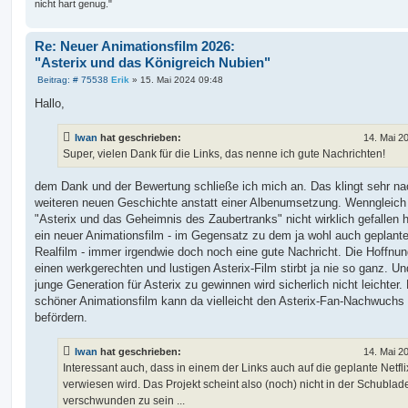
nicht hart genug."
Re: Neuer Animationsfilm 2026:
"Asterix und das Königreich Nubien"
B
Beitrag: # 75538
Erik
»
15. Mai 2024 09:48
e
i
Hallo,
t
r
a
Iwan
hat geschrieben:
14. Mai 2
g
Super, vielen Dank für die Links, das nenne ich gute Nachrichten!
dem Dank und der Bewertung schließe ich mich an. Das klingt sehr na
weiteren neuen Geschichte anstatt einer Albenumsetzung. Wenngleich
"Asterix und das Geheimnis des Zaubertranks" nicht wirklich gefallen ha
ein neuer Animationsfilm - im Gegensatz zu dem ja wohl auch geplant
Realfilm - immer irgendwie doch noch eine gute Nachricht. Die Hoffnun
einen werkgerechten und lustigen Asterix-Film stirbt ja nie so ganz. Un
junge Generation für Asterix zu gewinnen wird sicherlich nicht leichter.
schöner Animationsfilm kann da vielleicht den Asterix-Fan-Nachwuchs
befördern.
Iwan
hat geschrieben:
14. Mai 2
Interessant auch, dass in einem der Links auch auf die geplante Netfli
verwiesen wird. Das Projekt scheint also (noch) nicht in der Schublad
verschwunden zu sein ...