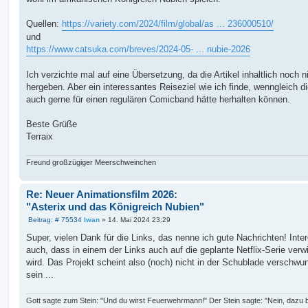
Quellen:
https://variety.com/2024/film/global/as ... 236000510/
und
https://www.catsuka.com/breves/2024-05- ... nubie-2026
Ich verzichte mal auf eine Übersetzung, da die Artikel inhaltlich noch ni
hergeben. Aber ein interessantes Reiseziel wie ich finde, wenngleich d
auch gerne für einen regulären Comicband hätte herhalten können.
Beste Grüße
Terraix
Freund großzügiger Meerschweinchen
Re: Neuer Animationsfilm 2026:
"Asterix und das Königreich Nubien"
B
Beitrag: # 75534
Iwan
»
14. Mai 2024 23:29
e
i
Super, vielen Dank für die Links, das nenne ich gute Nachrichten! Inte
t
auch, dass in einem der Links auch auf die geplante Netflix-Serie verw
r
a
wird. Das Projekt scheint also (noch) nicht in der Schublade verschwu
g
sein ...
Gott sagte zum Stein: "Und du wirst Feuerwehrmann!" Der Stein sagte: "Nein, dazu b