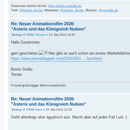
Deutsches Asterix Archiv:
https://www.comedix.de
TwiX:
@Asterix-Archiv
, Mastodon:
@Asterix_Archiv
, Bluesky:
@comedix.de
Re: Neuer Animationsfilm 2026:
"Asterix und das Königreich Nubien"
B
Beitrag: # 75544
Terraix
»
15. Mai 2024 19:45
e
i
Hallo Zusammen,
t
r
a
gern geschehen
Hier gibt es auch schon ein erstes Werbebildche
g
https://www.journaldugeek.com/2024/05/1 ... familiere/
Beste Grüße
Terraix
Freund großzügiger Meerschweinchen
Re: Neuer Animationsfilm 2026:
"Asterix und das Königreich Nubien"
B
Beitrag: # 75546
Iwan
»
15. Mai 2024 22:25
e
i
Sieht allerdings eher ägyptisch aus. Macht aber auf jeden Fall Lust :)
t
r
a