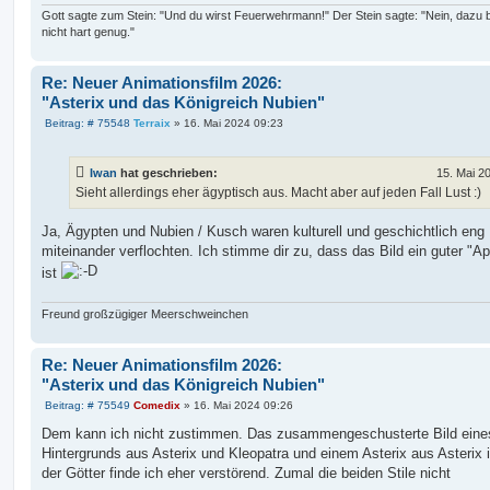
g
Gott sagte zum Stein: "Und du wirst Feuerwehrmann!" Der Stein sagte: "Nein, dazu b
nicht hart genug."
Re: Neuer Animationsfilm 2026:
"Asterix und das Königreich Nubien"
B
Beitrag: # 75548
Terraix
»
16. Mai 2024 09:23
e
i
t
Iwan
hat geschrieben:
15. Mai 2
r
a
Sieht allerdings eher ägyptisch aus. Macht aber auf jeden Fall Lust :)
g
Ja, Ägypten und Nubien / Kusch waren kulturell und geschichtlich eng
miteinander verflochten. Ich stimme dir zu, dass das Bild ein guter "Ap
ist
Freund großzügiger Meerschweinchen
Re: Neuer Animationsfilm 2026:
"Asterix und das Königreich Nubien"
B
Beitrag: # 75549
Comedix
»
16. Mai 2024 09:26
e
i
Dem kann ich nicht zustimmen. Das zusammengeschusterte Bild eine
t
Hintergrunds aus Asterix und Kleopatra und einem Asterix aus Asterix
r
a
der Götter finde ich eher verstörend. Zumal die beiden Stile nicht
g