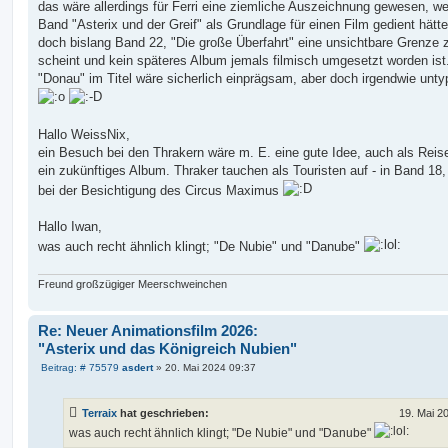
a
das wäre allerdings für Ferri eine ziemliche Auszeichnung gewesen, w
g
Band "Asterix und der Greif" als Grundlage für einen Film gedient hätt
doch bislang Band 22, "Die große Überfahrt" eine unsichtbare Grenze z
scheint und kein späteres Album jemals filmisch umgesetzt worden ist
"Donau" im Titel wäre sicherlich einprägsam, aber doch irgendwie unty
Hallo WeissNix,
ein Besuch bei den Thrakern wäre m. E. eine gute Idee, auch als Reise
ein zukünftiges Album. Thraker tauchen als Touristen auf - in Band 18,
bei der Besichtigung des Circus Maximus
Hallo Iwan,
was auch recht ähnlich klingt; "De Nubie" und "Danube"
Freund großzügiger Meerschweinchen
Re: Neuer Animationsfilm 2026:
"Asterix und das Königreich Nubien"
B
Beitrag: # 75579
asdert
»
20. Mai 2024 09:37
e
i
t
Terraix
hat geschrieben:
19. Mai 2
r
a
was auch recht ähnlich klingt; "De Nubie" und "Danube"
g