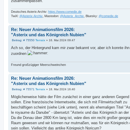
zusammenpassen.
Deutsches Asterix Archiv:
https://www.comedix.de
TwiX:
@Asterix-Archiv
, Mastodon:
@Asterix_Archiv
, Bluesky:
@comedix.de
Re: Neuer Animationsfilm 2026:
"Asterix und das Königreich Nubien"
B
Beitrag: # 75550
Terraix
»
16. Mai 2024 09:47
e
i
Ach so, der Hintergrund kam mir zwar bekannt vor, aber ich konnte ihn
t
zuordnen
r
a
g
Freund großzügiger Meerschweinchen
Re: Neuer Animationsfilm 2026:
"Asterix und das Königreich Nubien"
B
Beitrag: # 75571
Terraix
»
18. Mai 2024 16:40
e
i
Möglicherweise hätte der Film zunächst in einer ganz anderen Gegend 
t
sollen. Eine französische Internetseite, die sich mit Filmwirtschaft zu
r
a
beschäftigen scheint (siehe Link unten), nennt als ehemaligen Titel "As
g
le royaume du Danube" - übersetzt "Asterix und das Königreich an der
Da die Donau über 2800 Km lang ist, wäre dies ein recht großer geogr
Raum gewesen und wir können nur mutmaßen, was für ein Königreich 
sein sollen. Vielleicht das antike Königreich Noricum?