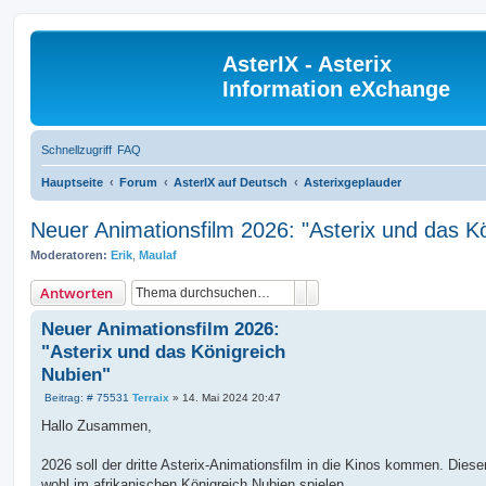
AsterIX - Asterix
Information eXchange
Schnellzugriff
FAQ
Hauptseite
Forum
AsterIX auf Deutsch
Asterixgeplauder
Neuer Animationsfilm 2026: "Asterix und das K
Moderatoren:
Erik
,
Maulaf
Suche
Erweiterte Suche
Antworten
Neuer Animationsfilm 2026:
"Asterix und das Königreich
Nubien"
B
Beitrag: # 75531
Terraix
»
14. Mai 2024 20:47
e
i
Hallo Zusammen,
t
r
a
2026 soll der dritte Asterix-Animationsfilm in die Kinos kommen. Diese
g
wohl im afrikanischen Königreich Nubien spielen.