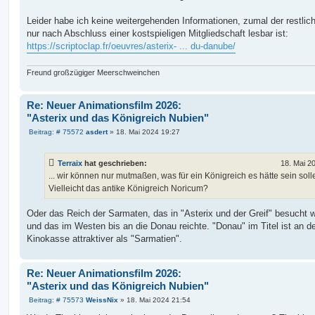
Leider habe ich keine weitergehenden Informationen, zumal der restlic
nur nach Abschluss einer kostspieligen Mitgliedschaft lesbar ist:
https://scriptoclap.fr/oeuvres/asterix- ... du-danube/
Freund großzügiger Meerschweinchen
Re: Neuer Animationsfilm 2026:
"Asterix und das Königreich Nubien"
B
Beitrag: # 75572
asdert
»
18. Mai 2024 19:27
e
i
t
Terraix
hat geschrieben:
18. Mai 2
r
a
... wir können nur mutmaßen, was für ein Königreich es hätte sein soll
g
Vielleicht das antike Königreich Noricum?
Oder das Reich der Sarmaten, das in "Asterix und der Greif" besucht 
und das im Westen bis an die Donau reichte. "Donau" im Titel ist an d
Kinokasse attraktiver als "Sarmatien".
Re: Neuer Animationsfilm 2026:
"Asterix und das Königreich Nubien"
B
Beitrag: # 75573
WeissNix
»
18. Mai 2024 21:54
e