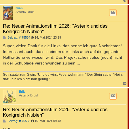
c
Iwan
AsterIX Druid
Re: Neuer Animationsfilm 2026: "Asterix und das
Königreich Nubien"
B
Beitrag: # 75534
14. Mai 2024 23:29
e
i
Super, vielen Dank für die Links, das nenne ich gute Nachrichten!
t
Interessant auch, dass in einem der Links auch auf die geplante
r
a
Netflix-Serie verwiesen wird. Das Projekt scheint also (noch) nicht
g
in der Schublade verschwunden zu sein ...
Gott sagte zum Stein: "Und du wirst Feuerwehrmann!" Der Stein sagte: "Nein,
dazu bin ich nicht hart genug."
c
Erik
AsterIX Druid
Re: Neuer Animationsfilm 2026: "Asterix und das
Königreich Nubien"
B
Beitrag: # 75538
15. Mai 2024 09:48
e
i