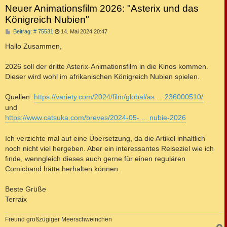
Neuer Animationsfilm 2026: "Asterix und das
Königreich Nubien"
B
Beitrag: # 75531
14. Mai 2024 20:47
e
i
Hallo Zusammen,
t
r
a
2026 soll der dritte Asterix-Animationsfilm in die Kinos kommen.
g
Dieser wird wohl im afrikanischen Königreich Nubien spielen.
Quellen:
https://variety.com/2024/film/global/as ... 236000510/
und
https://www.catsuka.com/breves/2024-05- ... nubie-2026
Ich verzichte mal auf eine Übersetzung, da die Artikel inhaltlich
noch nicht viel hergeben. Aber ein interessantes Reiseziel wie ich
finde, wenngleich dieses auch gerne für einen regulären
Comicband hätte herhalten können.
Beste Grüße
Terraix
Freund großzügiger Meerschweinchen