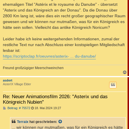
g
ehemaligen Titel "Astérix et le royaume du Danube" - übersetzt
"Asterix und das Königreich an der Donau". Da die Donau über
2800 Km lang ist, wäre dies ein recht großer geographischer Raum
gewesen und wir können nur mutmaßen, was für ein Königreich es
hätte sein sollen. Vielleicht das antike Königreich Noricum?
Leider habe ich keine weitergehenden Informationen, zumal der
restliche Text nur nach Abschluss einer kostspieligen Mitgliedschaft
lesbar ist:
https://scriptoclap.fr/oeuvres/asterix- ... du-danube/
Freund großzügiger Meerschweinchen
c
asdert
AsterIX Village Elder
Re: Neuer Animationsfilm 2026: "Asterix und das
Königreich Nubien"
B
Beitrag: # 75572
18. Mai 2024 19:27
e
i
t
Terraix
hat geschrieben:
r
a
... wir können nur mutmaßen, was für ein Königreich es hätte