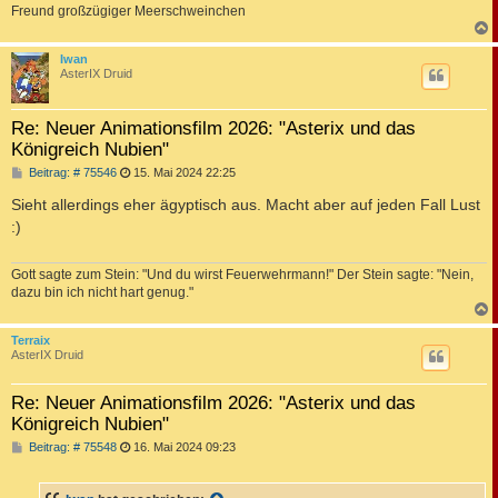
Freund großzügiger Meerschweinchen
c
Iwan
AsterIX Druid
Re: Neuer Animationsfilm 2026: "Asterix und das
Königreich Nubien"
B
Beitrag: # 75546
15. Mai 2024 22:25
e
i
Sieht allerdings eher ägyptisch aus. Macht aber auf jeden Fall Lust
t
:)
r
a
g
Gott sagte zum Stein: "Und du wirst Feuerwehrmann!" Der Stein sagte: "Nein,
dazu bin ich nicht hart genug."
c
Terraix
AsterIX Druid
Re: Neuer Animationsfilm 2026: "Asterix und das
Königreich Nubien"
B
Beitrag: # 75548
16. Mai 2024 09:23
e
i
t