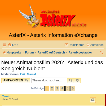
AsterIX - Asterix Information eXchange
FAQ
Registrieren
Anmelden
S
Hauptseite
Forum
AsterIX auf Deutsch
Asterixgeplauder
u
Neuer Animationsfilm 2026: "Asterix und das
c
Königreich Nubien"
h
Moderatoren:
Erik
,
Maulaf
e
SUCHE
ERWEITERTE SU
ANTWORTEN
1
2
3
4
5
74 Beiträge
NÄCHSTE
Terraix
AsterIX Druid