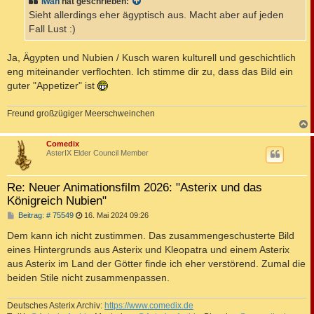
Iwan
hat geschrieben:
r
a
Sieht allerdings eher ägyptisch aus. Macht aber auf jeden
g
Fall Lust :)
Ja, Ägypten und Nubien / Kusch waren kulturell und geschichtlich
eng miteinander verflochten. Ich stimme dir zu, dass das Bild ein
guter "Appetizer" ist
Freund großzügiger Meerschweinchen
c
Comedix
AsterIX Elder Council Member
Re: Neuer Animationsfilm 2026: "Asterix und das
Königreich Nubien"
B
Beitrag: # 75549
16. Mai 2024 09:26
e
i
Dem kann ich nicht zustimmen. Das zusammengeschusterte Bild
t
eines Hintergrunds aus Asterix und Kleopatra und einem Asterix
r
a
aus Asterix im Land der Götter finde ich eher verstörend. Zumal die
g
beiden Stile nicht zusammenpassen.
Deutsches Asterix Archiv:
https://www.comedix.de