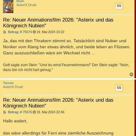
c
Iwan
AsterIX Druid
Re: Neuer Animationsfilm 2026: "Asterix und das
Königreich Nubien"
B
Beitrag: # 75574
19. Mai 2024 10:22
e
i
Ja, das mit den Thrakern stimmt so. Tatsächlich sind Nubier und
t
Noriker vom Klang her etwas ähnlich, und beide leben an Flüssen.
r
a
Ganz auszuschließen wäre ein Wechsel nicht ...
g
Gott sagte zum Stein: "Und du wirst Feuerwehrmann!" Der Stein sagte: "Nein,
dazu bin ich nicht hart genug."
c
Terraix
AsterIX Druid
Re: Neuer Animationsfilm 2026: "Asterix und das
Königreich Nubien"
B
Beitrag: # 75576
19. Mai 2024 22:46
e
i
Hallo asdert,
t
r
a
das wäre allerdings für Ferri eine ziemliche Auszeichnung
g