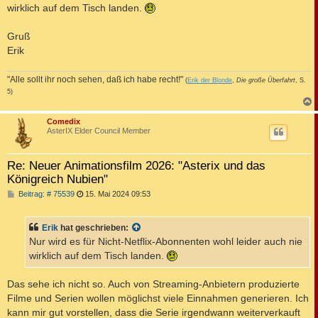
wirklich auf dem Tisch landen.
Gruß
Erik
"Alle sollt ihr noch sehen, daß ich habe recht!"
(
Erik der Blonde
,
Die große Überfahrt
, S.
5)
c
Comedix
AsterIX Elder Council Member
Re: Neuer Animationsfilm 2026: "Asterix und das
Königreich Nubien"
B
Beitrag: # 75539
15. Mai 2024 09:53
e
i
t
Erik
hat geschrieben:
r
a
Nur wird es für Nicht-Netflix-Abonnenten wohl leider auch nie
g
wirklich auf dem Tisch landen.
Das sehe ich nicht so. Auch von Streaming-Anbietern produzierte
Filme und Serien wollen möglichst viele Einnahmen generieren. Ich
kann mir gut vorstellen, dass die Serie irgendwann weiterverkauft