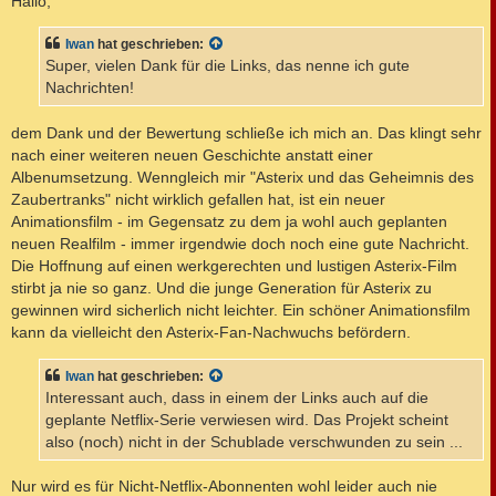
Hallo,
t
r
a
Iwan
hat geschrieben:
g
Super, vielen Dank für die Links, das nenne ich gute
Nachrichten!
dem Dank und der Bewertung schließe ich mich an. Das klingt sehr
nach einer weiteren neuen Geschichte anstatt einer
Albenumsetzung. Wenngleich mir "Asterix und das Geheimnis des
Zaubertranks" nicht wirklich gefallen hat, ist ein neuer
Animationsfilm - im Gegensatz zu dem ja wohl auch geplanten
neuen Realfilm - immer irgendwie doch noch eine gute Nachricht.
Die Hoffnung auf einen werkgerechten und lustigen Asterix-Film
stirbt ja nie so ganz. Und die junge Generation für Asterix zu
gewinnen wird sicherlich nicht leichter. Ein schöner Animationsfilm
kann da vielleicht den Asterix-Fan-Nachwuchs befördern.
Iwan
hat geschrieben:
Interessant auch, dass in einem der Links auch auf die
geplante Netflix-Serie verwiesen wird. Das Projekt scheint
also (noch) nicht in der Schublade verschwunden zu sein ...
Nur wird es für Nicht-Netflix-Abonnenten wohl leider auch nie