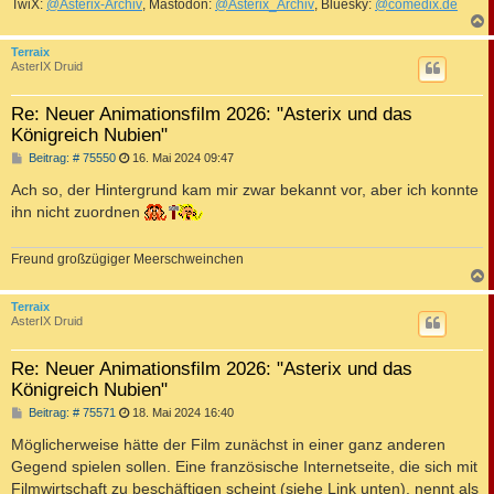
TwiX:
@Asterix-Archiv
, Mastodon:
@Asterix_Archiv
, Bluesky:
@comedix.de
c
Terraix
AsterIX Druid
Re: Neuer Animationsfilm 2026: "Asterix und das
Königreich Nubien"
B
Beitrag: # 75550
16. Mai 2024 09:47
e
i
Ach so, der Hintergrund kam mir zwar bekannt vor, aber ich konnte
t
ihn nicht zuordnen
r
a
g
Freund großzügiger Meerschweinchen
c
Terraix
AsterIX Druid
Re: Neuer Animationsfilm 2026: "Asterix und das
Königreich Nubien"
B
Beitrag: # 75571
18. Mai 2024 16:40
e
i
Möglicherweise hätte der Film zunächst in einer ganz anderen
t
Gegend spielen sollen. Eine französische Internetseite, die sich mit
r
a
Filmwirtschaft zu beschäftigen scheint (siehe Link unten), nennt als