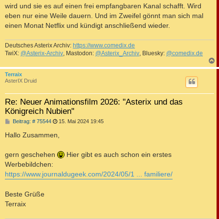
wird und sie es auf einen frei empfangbaren Kanal schafft. Wird
eben nur eine Weile dauern. Und im Zweifel gönnt man sich mal
einen Monat Netflix und kündigt anschließend wieder.
Deutsches Asterix Archiv:
https://www.comedix.de
TwiX:
@Asterix-Archiv
, Mastodon:
@Asterix_Archiv
, Bluesky:
@comedix.de
c
Terraix
AsterIX Druid
Re: Neuer Animationsfilm 2026: "Asterix und das
Königreich Nubien"
B
Beitrag: # 75544
15. Mai 2024 19:45
e
i
Hallo Zusammen,
t
r
a
gern geschehen
Hier gibt es auch schon ein erstes
g
Werbebildchen:
https://www.journaldugeek.com/2024/05/1 ... familiere/
Beste Grüße
Terraix