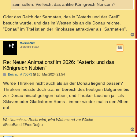
g
sein sollen. Vielleicht das antike Königreich Noricum?
Oder das Reich der Sarmaten, das in "Asterix und der Greif"
besucht wurde, und das im Westen bis an die Donau reichte.
"Donau" im Titel ist an der Kinokasse attraktiver als "Sarmatien".
c
WeissNix
AsterIX Bard
Re: Neuer Animationsfilm 2026: "Asterix und das
Königreich Nubien"
B
Beitrag: # 75573
18. Mai 2024 21:54
e
i
Würde Thrakien nicht auch als an der Donau liegend passen?
t
Thrakien müsste doch u.a. im Bereich des heutigen Bulgarien bis
r
a
zur Donau hinauf gelegen haben, und Thraker tauchen ja - als
g
Sklaven oder Gladiatoren Roms - immer wieder mal in den Alben
auf.
Wo Unrecht zu Recht wird, wird Widerstand zur Pflicht!
#FreeBaud #FreeDoğru