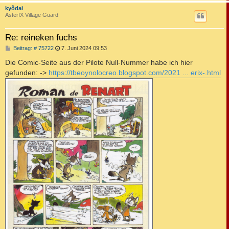
c
kyôdai
AsterIX Village Guard
Re: reineken fuchs
B
Beitrag: # 75722
7. Juni 2024 09:53
e
i
Die Comic-Seite aus der Pilote Null-Nummer habe ich hier
t
gefunden: ->
https://tbeoynolocreo.blogspot.com/2021 ... erix-.html
r
a
g