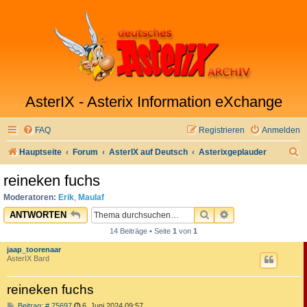
AsterIX - Asterix Information eXchange
FAQ
Registrieren
Anmelden
S
Hauptseite
Forum
AsterIX auf Deutsch
Asterixgeplauder
u
reineken fuchs
c
Moderatoren:
Erik
,
Maulaf
h
SUCHE
ERWEITERTE SU
ANTWORTEN
e
14 Beiträge • Seite
1
von
1
jaap_toorenaar
AsterIX Bard
reineken fuchs
B
Beitrag: # 75697
6. Juni 2024 09:57