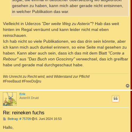
gesehen zu haben, kann mich aber gerade nicht entsinnen,
in welcher Publikation das war.
Vielleicht in Uderzos
"Der weite Weg zu Asterix"
? Hab das weit
hinten im Regal verräumt und kann leider nicht mal eben
reinschauen.
Ich hab nicht so viele Publikationen, wo das drin sein könnte, aber
ich kann mich auch dunkel erinnern, so eine Seite mal gesehen zu
haben. Kann aber auch sein, dass ich das mit dem Blatt
"Conte a
Rebour"
aus
"Das Buch von Goscinny"
verwechsel, das ich greifbar
habe und gerade mal durchgeschaut habe.
Wo Unrecht zu Recht wird, wird Widerstand zur Pflicht!
#FreeBaud #FreeDoğru
c
Erik
AsterIX Druid
Re: reineken fuchs
B
Beitrag: # 75709
6. Juni 2024 16:53
e
i
Hallo,
t