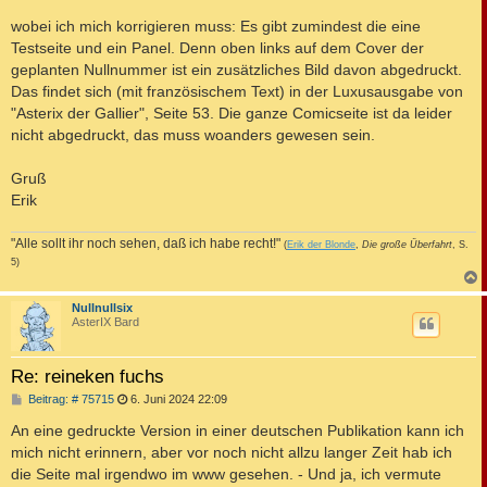
r
a
wobei ich mich korrigieren muss: Es gibt zumindest die eine
g
Testseite und ein Panel. Denn oben links auf dem Cover der
geplanten Nullnummer ist ein zusätzliches Bild davon abgedruckt.
Das findet sich (mit französischem Text) in der Luxusausgabe von
"Asterix der Gallier", Seite 53. Die ganze Comicseite ist da leider
nicht abgedruckt, das muss woanders gewesen sein.
Gruß
Erik
"Alle sollt ihr noch sehen, daß ich habe recht!"
(
Erik der Blonde
,
Die große Überfahrt
, S.
5)
c
Nullnullsix
AsterIX Bard
Re: reineken fuchs
B
Beitrag: # 75715
6. Juni 2024 22:09
e
i
An eine gedruckte Version in einer deutschen Publikation kann ich
t
mich nicht erinnern, aber vor noch nicht allzu langer Zeit hab ich
r
a
die Seite mal irgendwo im www gesehen. - Und ja, ich vermute
g