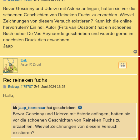
e
i
Bevor Goscinny und Uderzo mit Asterix anfingen, hatten sie vor die
t
schoenen Geschichten von Reineken Fuchs zu erzaehlen. Wieviel
r
a
Zeichnungen von diesem Versuch existieren? Kann ich die online
g
hervorrufen? Ein ndl. Autor (Frits van Oostrom) hat ein schoenes
Buch ueber De Vos Reynaerde geschrieben und wuerde gerne im
naechsten Druck dies erwaehnen,
Jaap
c
Erik
AsterIX Druid
Re: reineken fuchs
B
Beitrag: # 75707
6. Juni 2024 16:25
e
i
Hallo,
t
r
a
jaap_toorenaar
hat geschrieben:
g
Bevor Goscinny und Uderzo mit Asterix anfingen, hatten sie
vor die schoenen Geschichten von Reineken Fuchs zu
erzaehlen. Wieviel Zeichnungen von diesem Versuch
existieren?