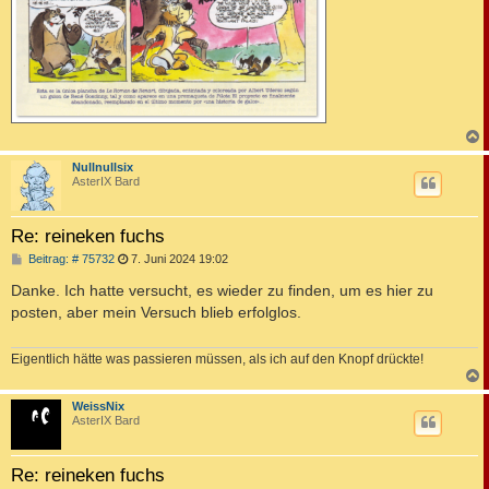
c
Nullnullsix
AsterIX Bard
Re: reineken fuchs
B
Beitrag: # 75732
7. Juni 2024 19:02
e
i
Danke. Ich hatte versucht, es wieder zu finden, um es hier zu
t
posten, aber mein Versuch blieb erfolglos.
r
a
g
Eigentlich hätte was passieren müssen, als ich auf den Knopf drückte!
c
WeissNix
AsterIX Bard
Re: reineken fuchs