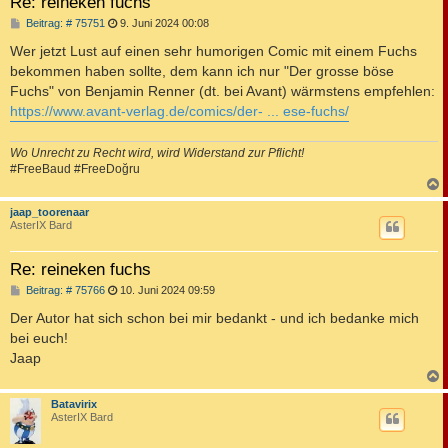
Re: reineken fuchs
B
Beitrag: # 75751
9. Juni 2024 00:08
e
i
Wer jetzt Lust auf einen sehr humorigen Comic mit einem Fuchs
t
bekommen haben sollte, dem kann ich nur "Der grosse böse
r
a
Fuchs" von Benjamin Renner (dt. bei Avant) wärmstens empfehlen:
g
https://www.avant-verlag.de/comics/der- ... ese-fuchs/
Wo Unrecht zu Recht wird, wird Widerstand zur Pflicht!
#FreeBaud #FreeDoğru
c
jaap_toorenaar
AsterIX Bard
Re: reineken fuchs
B
Beitrag: # 75766
10. Juni 2024 09:59
e
i
Der Autor hat sich schon bei mir bedankt - und ich bedanke mich
t
bei euch!
r
a
Jaap
g
c
Batavirix
AsterIX Bard