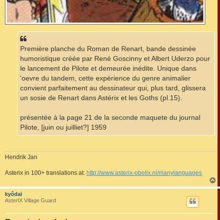
Première planche du Roman de Renart, bande dessinée
humoristique créée par René Goscinny et Albert Uderzo pour
le lancement de Pilote et demeurée inédite. Unique dans
'oevre du tandem, cette expérience du genre animalier
convient parfaitement au dessinateur qui, plus tard, glissera
un sosie de Renart dans Astérix et les Goths (pl.15).
présentée à la page 21 de la seconde maquete du journal
Pilote, [juin ou juilliet?] 1959
Hendrik Jan
Asterix in 100+ translations at:
http://www.asterix-obelix.nl/manylanguages
c
kyôdai
AsterIX Village Guard