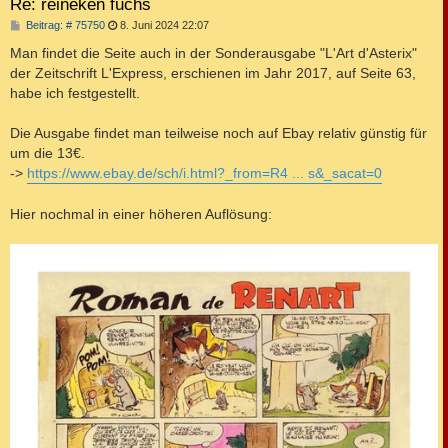
Re: reineken fuchs
B
Beitrag: # 75750
8. Juni 2024 22:07
e
i
Man findet die Seite auch in der Sonderausgabe "L'Art d'Asterix"
t
der Zeitschrift L'Express, erschienen im Jahr 2017, auf Seite 63,
r
a
habe ich festgestellt.
g
Die Ausgabe findet man teilweise noch auf Ebay relativ günstig für
um die 13€.
->
https://www.ebay.de/sch/i.html?_from=R4 ... s&_sacat=0
Hier nochmal in einer höheren Auflösung: