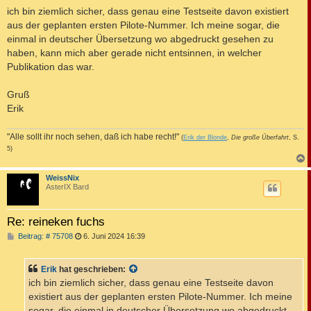
ich bin ziemlich sicher, dass genau eine Testseite davon existiert
aus der geplanten ersten Pilote-Nummer. Ich meine sogar, die
einmal in deutscher Übersetzung wo abgedruckt gesehen zu
haben, kann mich aber gerade nicht entsinnen, in welcher
Publikation das war.
Gruß
Erik
"Alle sollt ihr noch sehen, daß ich habe recht!"
(
Erik der Blonde
,
Die große Überfahrt
, S.
5)
c
WeissNix
AsterIX Bard
Re: reineken fuchs
B
Beitrag: # 75708
6. Juni 2024 16:39
e
i
t
Erik
hat geschrieben:
r
a
ich bin ziemlich sicher, dass genau eine Testseite davon
g
existiert aus der geplanten ersten Pilote-Nummer. Ich meine
sogar, die einmal in deutscher Übersetzung wo abgedruckt