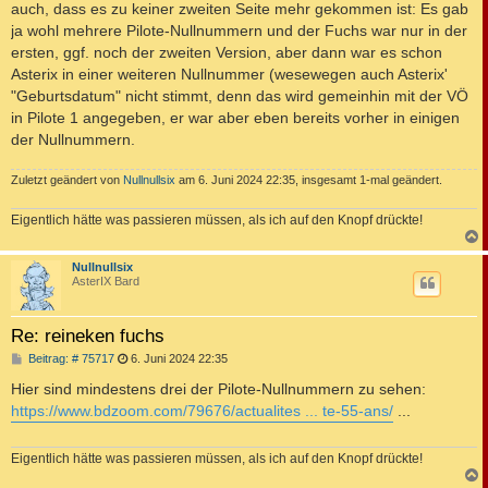
auch, dass es zu keiner zweiten Seite mehr gekommen ist: Es gab
ja wohl mehrere Pilote-Nullnummern und der Fuchs war nur in der
ersten, ggf. noch der zweiten Version, aber dann war es schon
Asterix in einer weiteren Nullnummer (wesewegen auch Asterix'
"Geburtsdatum" nicht stimmt, denn das wird gemeinhin mit der VÖ
in Pilote 1 angegeben, er war aber eben bereits vorher in einigen
der Nullnummern.
Zuletzt geändert von
Nullnullsix
am 6. Juni 2024 22:35, insgesamt 1-mal geändert.
Eigentlich hätte was passieren müssen, als ich auf den Knopf drückte!
c
Nullnullsix
AsterIX Bard
Re: reineken fuchs
B
Beitrag: # 75717
6. Juni 2024 22:35
e
i
Hier sind mindestens drei der Pilote-Nullnummern zu sehen:
t
https://www.bdzoom.com/79676/actualites ... te-55-ans/
...
r
a
g
Eigentlich hätte was passieren müssen, als ich auf den Knopf drückte!