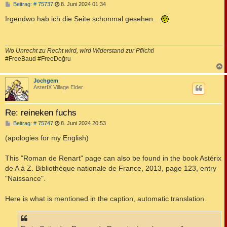
B
Beitrag: # 75737
8. Juni 2024 01:34
e
i
Irgendwo hab ich die Seite schonmal gesehen...
t
r
a
g
Wo Unrecht zu Recht wird, wird Widerstand zur Pflicht!
#FreeBaud #FreeDoğru
c
Jochgem
AsterIX Village Elder
Re: reineken fuchs
B
Beitrag: # 75747
8. Juni 2024 20:53
e
i
(apologies for my English)
t
r
a
This "Roman de Renart" page can also be found in the book Astérix
g
de A à Z. Bibliothèque nationale de France, 2013, page 123, entry
"Naissance".
Here is what is mentioned in the caption, automatic translation.