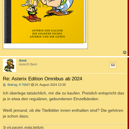
c
Arnd
AsterIX Bard
Re: Asterix Edition Omnibus ab 2024
B
Beitrag: # 76667
24. August 2024 13:39
e
i
Ich überlege tatsächlich, mir die zu kaufen. Preislich entspricht das
t
ja in etwa den regulären, gebundenen Einzelbänden.
r
a
g
Weiß jemand, ob die Titelbilder innen enthalten sind? Die gehören
ja schon dazu.
Si vis pacem, evita bellum.