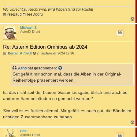
Wo Unrecht zu Recht wird, wird Widerstand zur Pflicht!
#FreeBaud #FreeDoğru
c
Michael_S.
AsterIX Druid
Re: Asterix Edition Omnibus ab 2024
B
Beitrag: # 76708
2. September 2024 19:26
e
i
t
Arnd
hat geschrieben:
r
a
Gut gefällt mir schon mal, dass die Alben in der Original-
g
Reihenfolge präsentiert werden.
Ist das nicht seit der blauen Gesamtausgabe üblich und auch bei
anderen Sammelbänden so gemacht worden?
Sinnvoll ist es freilich allemal. Mir gefällt es auch gut, die Bände im
richtigen Zusammenhang zu haben.
c
Erik
AsterIX Druid