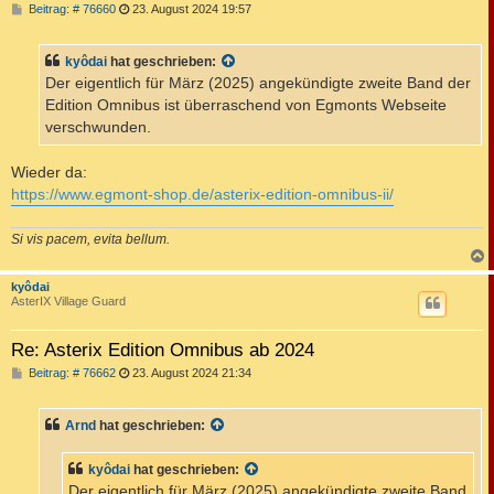
B
Beitrag: # 76660
23. August 2024 19:57
e
i
t
kyôdai
hat geschrieben:
r
a
Der eigentlich für März (2025) angekündigte zweite Band der
g
Edition Omnibus ist überraschend von Egmonts Webseite
verschwunden.
Wieder da:
https://www.egmont-shop.de/asterix-edition-omnibus-ii/
Si vis pacem, evita bellum.
c
kyôdai
AsterIX Village Guard
Re: Asterix Edition Omnibus ab 2024
B
Beitrag: # 76662
23. August 2024 21:34
e
i
t
Arnd
hat geschrieben:
r
a
g
kyôdai
hat geschrieben:
Der eigentlich für März (2025) angekündigte zweite Band