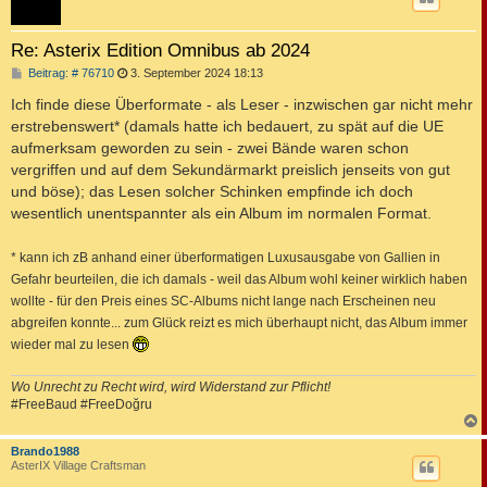
Re: Asterix Edition Omnibus ab 2024
B
Beitrag: # 76710
3. September 2024 18:13
e
i
Ich finde diese Überformate - als Leser - inzwischen gar nicht mehr
t
erstrebenswert* (damals hatte ich bedauert, zu spät auf die UE
r
a
aufmerksam geworden zu sein - zwei Bände waren schon
g
vergriffen und auf dem Sekundärmarkt preislich jenseits von gut
und böse); das Lesen solcher Schinken empfinde ich doch
wesentlich unentspannter als ein Album im normalen Format.
* kann ich zB anhand einer überformatigen Luxusausgabe von Gallien in
Gefahr beurteilen, die ich damals - weil das Album wohl keiner wirklich haben
wollte - für den Preis eines SC-Albums nicht lange nach Erscheinen neu
abgreifen konnte... zum Glück reizt es mich überhaupt nicht, das Album immer
wieder mal zu lesen
Wo Unrecht zu Recht wird, wird Widerstand zur Pflicht!
#FreeBaud #FreeDoğru
c
Brando1988
AsterIX Village Craftsman