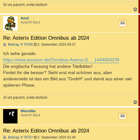
Si vis pacem, evita bellum.
c
Arnd
AsterIX Bard
Re: Asterix Edition Omnibus ab 2024
B
Beitrag: # 76706
2. September 2024 00:37
e
i
Ich sehe gerade:
t
https://www.amazon.de/Omnibus-Asterix-G ... 1444004239
r
a
Die englische Fassung hat andere Titelbilder!
g
Findet Ihr die besser? Sieht erst mal schöner aus, aber
andererseits ist das ein Bild aus "GmbH" und damit aus einer viel
späteren Phase.
Si vis pacem, evita bellum.
c
WeissNix
AsterIX Bard
Re: Asterix Edition Omnibus ab 2024
B
Beitrag: # 76707
2. September 2024 01:40