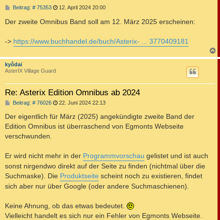
B
Beitrag: # 75353
12. April 2024 20:00
e
i
Der zweite Omnibus Band soll am 12. März 2025 erscheinen:
t
r
a
->
https://www.buchhandel.de/buch/Asterix- ... 3770409181
g
c
kyôdai
AsterIX Village Guard
Re: Asterix Edition Omnibus ab 2024
B
Beitrag: # 76026
22. Juni 2024 22:13
e
i
Der eigentlich für März (2025) angekündigte zweite Band der
t
Edition Omnibus ist überraschend von Egmonts Webseite
r
a
verschwunden.
g
Er wird nicht mehr in der
Programmvorschau
gelistet und ist auch
sonst nirgendwo direkt auf der Seite zu finden (nichtmal über die
Suchmaske). Die
Produktseite
scheint noch zu existieren, findet
sich aber nur über Google (oder andere Suchmaschienen).
Keine Ahnung, ob das etwas bedeutet.
Vielleicht handelt es sich nur ein Fehler von Egmonts Webseite.