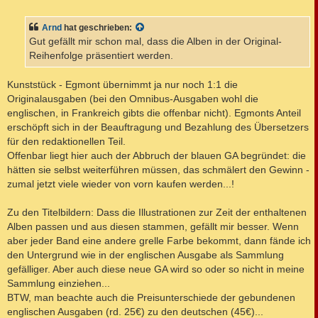
e
i
t
Arnd
hat geschrieben:
r
a
Gut gefällt mir schon mal, dass die Alben in der Original-
g
Reihenfolge präsentiert werden.
Kunststück - Egmont übernimmt ja nur noch 1:1 die
Originalausgaben (bei den Omnibus-Ausgaben wohl die
englischen, in Frankreich gibts die offenbar nicht). Egmonts Anteil
erschöpft sich in der Beauftragung und Bezahlung des Übersetzers
für den redaktionellen Teil.
Offenbar liegt hier auch der Abbruch der blauen GA begründet: die
hätten sie selbst weiterführen müssen, das schmälert den Gewinn -
zumal jetzt viele wieder von vorn kaufen werden...!
Zu den Titelbildern: Dass die Illustrationen zur Zeit der enthaltenen
Alben passen und aus diesen stammen, gefällt mir besser. Wenn
aber jeder Band eine andere grelle Farbe bekommt, dann fände ich
den Untergrund wie in der englischen Ausgabe als Sammlung
gefälliger. Aber auch diese neue GA wird so oder so nicht in meine
Sammlung einziehen...
BTW, man beachte auch die Preisunterschiede der gebundenen
englischen Ausgaben (rd. 25€) zu den deutschen (45€)...