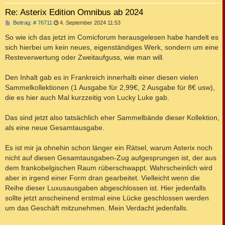
Re: Asterix Edition Omnibus ab 2024
B
Beitrag: # 76711
4. September 2024 11:53
e
i
So wie ich das jetzt im Comicforum herausgelesen habe handelt es
t
sich hierbei um kein neues, eigenständiges Werk, sondern um eine
r
a
Resteverwertung oder Zweitaufguss, wie man will.
g
Den Inhalt gab es in Frankreich innerhalb einer diesen vielen
Sammelkollektionen (1 Ausgabe für 2,99€, 2 Ausgabe für 8€ usw),
die es hier auch Mal kurzzeitig von Lucky Luke gab.
Das sind jetzt also tatsächlich eher Sammelbände dieser Kollektion,
als eine neue Gesamtausgabe.
Es ist mir ja ohnehin schon länger ein Rätsel, warum Asterix noch
nicht auf diesen Gesamtausgaben-Zug aufgesprungen ist, der aus
dem frankobelgischen Raum rüberschwappt. Wahrscheinlich wird
aber in irgend einer Form dran gearbeitet. Vielleicht wenn die
Reihe dieser Luxusausgaben abgeschlossen ist. Hier jedenfalls
sollte jetzt anscheinend erstmal eine Lücke geschlossen werden
um das Geschäft mitzunehmen. Mein Verdacht jedenfalls.