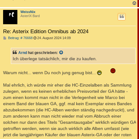
c
WeissNix
AsterIX Bard
Re: Asterix Edition Omnibus ab 2024
B
Beitrag: # 76668
24. August 2024 14:09
e
i
t
Arnd
hat geschrieben:
r
a
Ich überlege tatsächlich, mir die zu kaufen.
g
Warum nicht... wenn Du noch jung genug bist...
Mal ehrlich, ich würde mir eher die HC-Einzelalben als Sammlung
zulegen, wenn es keinen erheblichen Preisvorteil der GA hätte -
zum einen kommt man nicht in die Verlegenheit wie Marco bei
einem Band der blauen GA, ggf. mal kein Exemplar eines Bandes
abzubekommen (die HC-Alben werden ständig nachgedruckt), und
zum anderen kann man nicht wieder mal vom Abbruch einer
solchen nur dann des Titels "Gesamtausgabe" wirklich würdigen GA
getroffen werden, wenn sie auch wirklich alle Alben umfasst (wie
jetzt die langjährigen Käufer der blauen Asterix-GA oder der roten