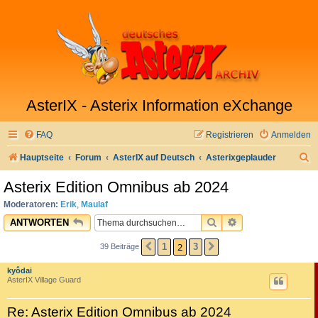
AsterIX - Asterix Information eXchange
FAQ
Registrieren
Anmelden
S
Hauptseite
Forum
AsterIX auf Deutsch
Asterixgeplauder
u
Asterix Edition Omnibus ab 2024
c
Moderatoren:
Erik
,
Maulaf
h
SUCHE
ERWEITERTE SU
ANTWORTEN
e
2
1
3
39 Beiträge
VORHERIGE
NÄCHSTE
kyôdai
AsterIX Village Guard
Re: Asterix Edition Omnibus ab 2024