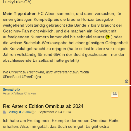
LuckyLuke-GA).
Mein Tipp daher
: HC-Alben sammeln, und dann versuchen, für
einen günstigen Komplettpreis die braune Horizontausgabe
weitgehend vollständig gebraucht (die Bände 7 bis 9 braucht der
Goscinny-Fan nicht wirklich, und die machen ein Konvolut mit
aufsteigenden Nummern immer viel bis sehr viel teurer
) oder
die weisse Buchclub-Werkausgabe bei einer günstigen Gelegenheit
als Konvolut gebraucht zu erjagen (hatte selbst letztere vor einigen
Jahren vollständig für rund 65€ in der Bucht geschossen - nur der
abschliessende Einzelband hatte gefehlt)
Wo Unrecht zu Recht wird, wird Widerstand zur Pflicht!
#FreeBaud #FreeDoğru
c
Sennahojix
AsterIX Village Chicken
Re: Asterix Edition Omnibus ab 2024
B
Beitrag: # 76704
1. September 2024 19:14
e
i
Ich habe am Freitag mein Exemplar der neuen Omnibus-Reihe
t
erhalten. Also, mir gefällt das Buch sehr gut. Es gibt extra
r
a