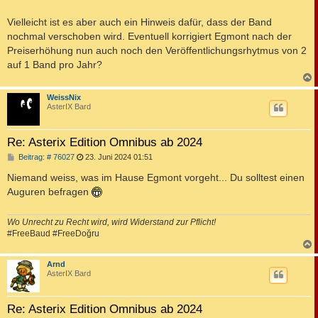
Vielleicht ist es aber auch ein Hinweis dafür, dass der Band
nochmal verschoben wird. Eventuell korrigiert Egmont nach der
Preiserhöhung nun auch noch den Veröffentlichungsrhytmus von 2
auf 1 Band pro Jahr?
c
WeissNix
AsterIX Bard
Re: Asterix Edition Omnibus ab 2024
B
Beitrag: # 76027
23. Juni 2024 01:51
e
i
Niemand weiss, was im Hause Egmont vorgeht... Du solltest einen
t
Auguren befragen
r
a
g
Wo Unrecht zu Recht wird, wird Widerstand zur Pflicht!
#FreeBaud #FreeDoğru
c
Arnd
AsterIX Bard
Re: Asterix Edition Omnibus ab 2024