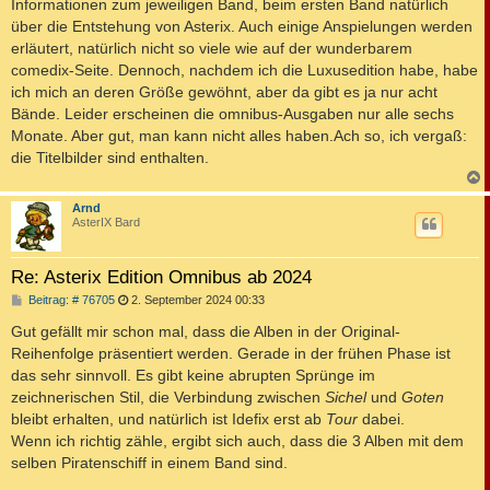
Informationen zum jeweiligen Band, beim ersten Band natürlich
g
über die Entstehung von Asterix. Auch einige Anspielungen werden
erläutert, natürlich nicht so viele wie auf der wunderbarem
comedix-Seite. Dennoch, nachdem ich die Luxusedition habe, habe
ich mich an deren Größe gewöhnt, aber da gibt es ja nur acht
Bände. Leider erscheinen die omnibus-Ausgaben nur alle sechs
Monate. Aber gut, man kann nicht alles haben.Ach so, ich vergaß:
die Titelbilder sind enthalten.
c
Arnd
AsterIX Bard
Re: Asterix Edition Omnibus ab 2024
B
Beitrag: # 76705
2. September 2024 00:33
e
i
Gut gefällt mir schon mal, dass die Alben in der Original-
t
Reihenfolge präsentiert werden. Gerade in der frühen Phase ist
r
a
das sehr sinnvoll. Es gibt keine abrupten Sprünge im
g
zeichnerischen Stil, die Verbindung zwischen
Sichel
und
Goten
bleibt erhalten, und natürlich ist Idefix erst ab
Tour
dabei.
Wenn ich richtig zähle, ergibt sich auch, dass die 3 Alben mit dem
selben Piratenschiff in einem Band sind.