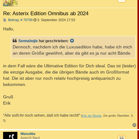
Re: Asterix Edition Omnibus ab 2024
B
Beitrag: # 76709
3. September 2024 17:53
e
i
Hallo,
t
r
a
Sennahojix
hat geschrieben:
g
Dennoch, nachdem ich die Luxusedition habe, habe ich mich
an deren Größe gewöhnt, aber da gibt es ja nur acht Bände.
in dem Fall wäre die Ultimative Edition für Dich ideal. Das ist (leider)
die einzige Ausgabe, die die übrigen Bände auch im Großformat
hat. Die ist aber nur noch relativ hochpreisig antiquarisch zu
bekommen.
Gruß
Erik
"Alle sollt ihr noch sehen, daß ich habe recht!"
(
Erik der Blonde
,
Die große Überfahrt
, S.
5)
c
WeissNix
AsterIX Bard