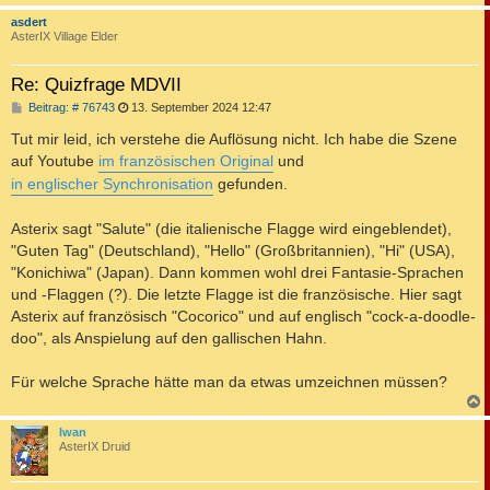
c
asdert
AsterIX Village Elder
Re: Quizfrage MDVII
B
Beitrag: # 76743
13. September 2024 12:47
e
i
Tut mir leid, ich verstehe die Auflösung nicht. Ich habe die Szene
t
auf Youtube
im französischen Original
und
r
a
in englischer Synchronisation
gefunden.
g
Asterix sagt "Salute" (die italienische Flagge wird eingeblendet),
"Guten Tag" (Deutschland), "Hello" (Großbritannien), "Hi" (USA),
"Konichiwa" (Japan). Dann kommen wohl drei Fantasie-Sprachen
und -Flaggen (?). Die letzte Flagge ist die französische. Hier sagt
Asterix auf französisch "Cocorico" und auf englisch "cock-a-doodle-
doo", als Anspielung auf den gallischen Hahn.
Für welche Sprache hätte man da etwas umzeichnen müssen?
c
Iwan
AsterIX Druid