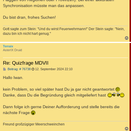
Synchronisation müsste man das anpassen.
Du bist dran, frohes Suchen!
Gott sagte zum Stein: "Und du wirst Feuerwehrmann!" Der Stein sagte: "Nein,
dazu bin ich nicht hart genug."
c
Terraix
AsterIX Druid
Re: Quizfrage MDVII
B
Beitrag: # 76738
12. September 2024 22:10
e
i
Hallo Iwan.
t
r
a
kein Problem, so viel später hast Du ja gar nicht geantwortet
g
Danke, dass Du die Begründung gleich mitgeliefert hast
Dann folge ich gerne Deiner Aufforderung und stelle bereits die
nächste Frage
Freund großzügiger Meerschweinchen