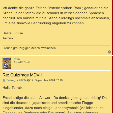
t
r
a
ich denke die ganze Zeit an "Asterix erobert Rom"; genauer an die
g
Szene, in der Asterix die Zuschauer in verschiedenen Sprachen
begrüßt. Ich müsste mir die Szene allerdings nochmals anschauen,
um eine sinnvolle Begründung abgeben zu können.
Beste Grüße
Terraix
Freund großzügiger Meerschweinchen
c
Iwan
AsterIX Druid
Re: Quizfrage MDVII
B
Beitrag: # 76734
12. September 2024 07:10
e
i
Hallo Terraix
t
r
a
Entschuldige die späte Antwort! Du denkst ganz genau richtig! Da
g
sind die deutsche, japanische und amerikanische Flagge
eingeblendet, dazu noch einige Landessymbole (vielleicht auch
Flaggen von Regionen oder Provinzen). Bei einer akkuraten