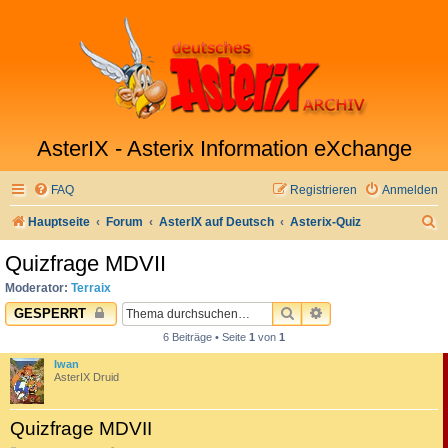
AsterIX - Asterix Information eXchange
FAQ
Registrieren
Anmelden
S
Hauptseite
Forum
AsterIX auf Deutsch
Asterix-Quiz
u
Quizfrage MDVII
c
Moderator:
Terraix
h
SUCHE
ERWEITERTE SUC
GESPERRT
e
6 Beiträge • Seite
1
von
1
Iwan
AsterIX Druid
Quizfrage MDVII