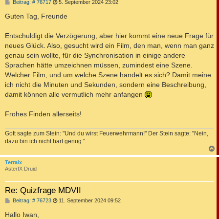
B
Beitrag: # 76717
5. September 2024 23:02
e
i
Guten Tag, Freunde
t
r
a
Entschuldigt die Verzögerung, aber hier kommt eine neue Frage für
g
neues Glück. Also, gesucht wird ein Film, den man, wenn man ganz
genau sein wollte, für die Synchronisation in einige andere
Sprachen hätte umzeichnen müssen, zumindest eine Szene.
Welcher Film, und um welche Szene handelt es sich? Damit meine
ich nicht die Minuten und Sekunden, sondern eine Beschreibung,
damit können alle vermutlich mehr anfangen
Frohes Finden allerseits!
Gott sagte zum Stein: "Und du wirst Feuerwehrmann!" Der Stein sagte: "Nein,
dazu bin ich nicht hart genug."
c
Terraix
AsterIX Druid
Re: Quizfrage MDVII
B
Beitrag: # 76723
11. September 2024 09:52
e
i
Hallo Iwan,