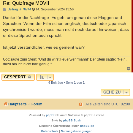
Re: Quizfrage MDVII
B
Beitrag: # 76744
14. September 2024 13:56
e
i
Danke für die Nachfrage. Es geht um genau diese Flaggen und
t
Sprachen. Wenn der Film schon englisch, deutsch oder japanisch
r
a
synchronisiert wurde, muss man nicht noch darauf hinweisen, dass
g
er diese Sprachen auch spricht.
Ist jetzt verständlicher, wie es gemeint war?
Gott sagte zum Stein: "Und du wirst Feuerwehrmann!" Der Stein sagte: "Nein,
dazu bin ich nicht hart genug."
c
GESPERRT
6 Beiträge • Seite
1
von
1
GEHE ZU
Hauptseite
Forum
Alle Zeiten sind
UTC+02:00
Powered by
phpBB
® Forum Software © phpBB Limited
Style by
phpBB Spain
Deutsche Übersetzung durch
phpBB.de
Datenschutz
|
Nutzungsbedingungen