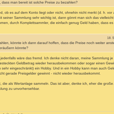
 dass man bereit ist solche Preise zu bezahlen?
 ob es auf dem Konto liegt oder nicht, ohnehin nicht merkt (d. h. vor 
t seiner Sammlung sehr wichtig ist, dann gönnt man sich das vielleicht
en, durch Komplettsammler, die einfach genug Geld haben, dass es i
18. 
len, könnte ich dann darauf hoffen, dass die Preise noch weiter anst
veräußern könnte?
 jedenfalls wäre das fremd. Ich denke nicht daran, meine Sammlung je
eingesteckten Geldbetrag wieder herausbekommen oder sogar einen Ge
ch sehr eingeschränkt) ein Hobby. Und in ein Hobby kann man auch Gel
nicht gerade Preisgelder gewinnt - nicht wieder herausbekommt.
bt, die als Wertanlage sammeln. Das ist aber, denke ich, eher die groß
icklung zu unvorhersehbar.