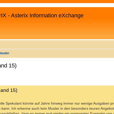
rIX - Asterix Information eXchange
plauder
and 15)
WEITERTE SUCHE
Band 15)
tielle Spekulant könnte auf Jahre hinweg immer nur wenige Ausgaben pr
n kann. Ich erkenne auch kein Muster in den besonders teuren Angebot
t ausschließen, dass es immer mal wieder ein preiswertes Exemplar vo