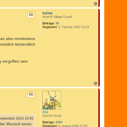
N
a
c
kyôdai
h
AsterIX Village Guard
o
b
Beiträge:
96
Registriert:
3. Februar 2022 12:23
e
n
man also mindestens
islich letztendlich
 vergriffen sein
N
a
c
h
o
b
e
n
Erik
AsterIX Druid
September 2024 10:05
Beiträge:
8354
der Wunsch eines
Registriert:
8. August 2004 17:55