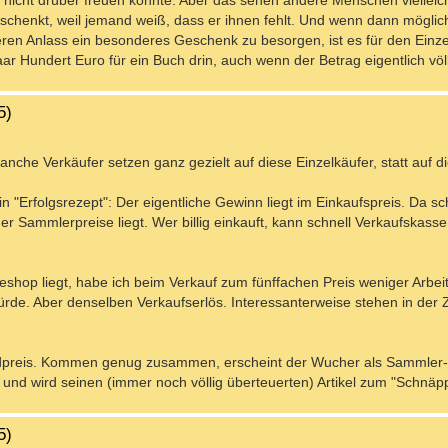
nicht drüber freuen könnte. Aber das sehen andere Menschen vielleich
chenkt, weil jemand weiß, dass er ihnen fehlt. Und wenn dann möglic
 Anlass ein besonderes Geschenk zu besorgen, ist es für den Einze
r Hundert Euro für ein Buch drin, auch wenn der Betrag eigentlich völl
5)
nche Verkäufer setzen ganz gezielt auf diese Einzelkäufer, statt auf d
in "Erfolgsrezept": Der eigentliche Gewinn liegt im Einkaufspreis. Da sc
er Sammlerpreise liegt. Wer billig einkauft, kann schnell Verkaufskas
shop liegt, habe ich beim Verkauf zum fünffachen Preis weniger Arbeit
rde. Aber denselben Verkaufserlös. Interessanterweise stehen in der Z
ndpreis. Kommen genug zusammen, erscheint der Wucher als Sammler-D
 und wird seinen (immer noch völlig überteuerten) Artikel zum "Schnäpp
5)