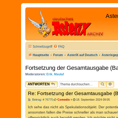
Aste
Schnellzugriff
FAQ
Hauptseite
Forum
AsterIX auf Deutsch
Asterixge
Fortsetzung der Gesamtausgabe (B
Moderatoren:
Erik
,
Maulaf
SUCHE
ER
ANTWORTEN
Re: Fortsetzung der Gesamtausgabe (
B
Beitrag: # 76775
Comedix
»
18. September 2024 09:05
e
i
Ich sehe das nicht als Spekulationsobjekt. Der poten
t
ansonsten fallen die Preise schneller als man schaue
r
a
offensichtlich auch bezahlt werden. Ich möchte nich