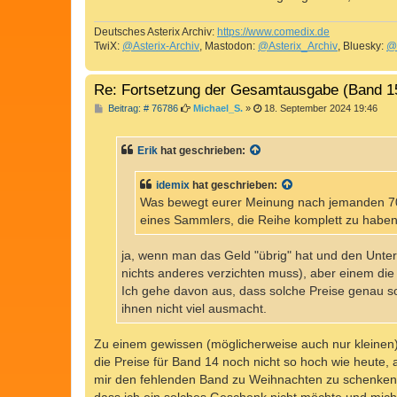
Deutsches Asterix Archiv:
https://www.comedix.de
TwiX:
@Asterix-Archiv
, Mastodon:
@Asterix_Archiv
, Bluesky:
@
Re: Fortsetzung der Gesamtausgabe (Band 1
B
Beitrag: # 76786
Michael_S.
»
18. September 2024 19:46
e
i
t
Erik
hat geschrieben:
r
a
g
idemix
hat geschrieben:
Was bewegt eurer Meinung nach jemanden 70
eines Sammlers, die Reihe komplett zu haben,
ja, wenn man das Geld "übrig" hat und den Unters
nichts anderes verzichten muss), aber einem die 
Ich gehe davon aus, dass solche Preise genau 
ihnen nicht viel ausmacht.
Zu einem gewissen (möglicherweise auch nur kleinen)
die Preise für Band 14 noch nicht so hoch wie heute,
mir den fehlenden Band zu Weihnachten zu schenken. D