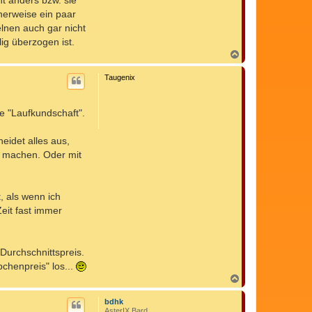
t anders bzw. sie
M
i
herweise ein paar
c
lnen auch gar nicht
h
a
ig überzogen ist.
e
N
l
a
_
c
S
Taugenix
h
.
o
b
ie "Laufkundschaft".
e
n
heidet alles aus,
se machen. Oder mit
, als wenn ich
eit fast immer
urchschnittspreis.
chenpreis" los...
N
a
c
bdhk
h
AsterIX Bard