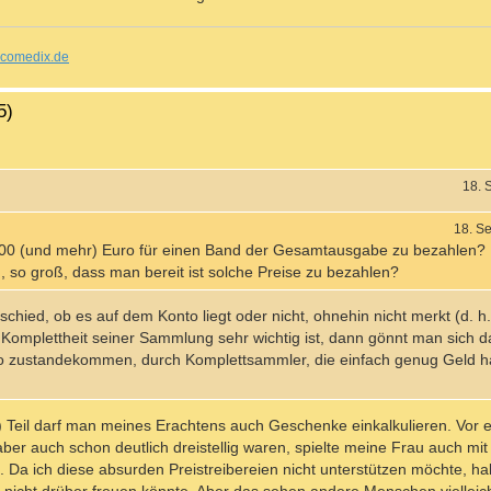
comedix.de
5)
18. 
18. S
0 (und mehr) Euro für einen Band der Gesamtausgabe zu bezahlen? 
 so groß, dass man bereit ist solche Preise zu bezahlen?
chied, ob es auf dem Konto liegt oder nicht, ohnehin nicht merkt (d. h.
Komplettheit seiner Sammlung sehr wichtig ist, dann gönnt man sich das
so zustandekommen, durch Komplettsammler, die einfach genug Geld h
 Teil darf man meines Erachtens auch Geschenke einkalkulieren. Vor e
 aber auch schon deutlich dreistellig waren, spielte meine Frau auch m
a ich diese absurden Preistreibereien nicht unterstützen möchte, hab