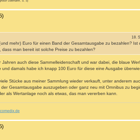
große Überfahrt
, S. 5)
5)
18. 
und mehr) Euro für einen Band der Gesamtausgabe zu bezahlen? Ist 
 dass man bereit ist solche Preise zu bezahlen?
or Jahren auch diese Sammelleidenschaft und war dabei, die blaue Werk
be und damals habe ich knapp 100 Euro für diese eine Ausgabe überwie
viele Stücke aus meiner Sammlung wieder verkauft, unter anderem auc
 15 der Gesamtausgabe auszugeben oder ganz neu mit Omnibus zu begi
der als Wertanlage noch als etwas, das man vererben kann.
comedix.de
5)