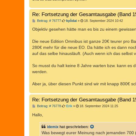
Re: Fortsetzung der Gesamtausgabe (Band 1
B
Beitrag: # 76777
kyôdai
»
18. September 2024 10:42
e
i
Objektiv gesehen hätte man es bis zu einem gewissen 
t
r
a
Die neue Edition Omnibus ist ganze 20€ teurer pro Ba
g
280€ mehr für die neue EO. Da hätte ich es dann noch
auf das selbe hinausläuft. (Auch wenn ich das selbst
So musst du halt keine 8 Jahre warten bzw. kann es di
werden.
Aber ja, über diesen Punkt sind wir mit knapp 800€ sc
Re: Fortsetzung der Gesamtausgabe (Band 1
B
Beitrag: # 76778
Erik
»
18. September 2024 11:25
e
i
Hallo,
t
r
a
idemix
hat geschrieben:
g
Was bewegt eurer Meinung nach jemanden 700 (