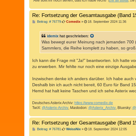
"Alle sollt ihr noch sehen, daß ich habe recht!"
(
Erik der Blonde
,
Die 
Re: Fortsetzung der Gesamtausgabe (Band 1
B
Beitrag: # 76779
Comedix
»
18. September 2024 11:36
e
i
t
idemix
hat geschrieben:
r
a
Was bewegt eurer Meinung nach jemanden 700 (
g
Sammlers, die Reihe komplett zu haben, so groß,
Ich kann die Frage mit "Ja!" beantworten. Ich hatte v
zu erwerben. Mir fehlte nur noch eine einzige Ausga
Inzwischen denke ich anders darüber. Ich habe auch 
Deshalb bin ich auch nicht bereit, 60 Euro für Band
Hemd hat halt keine Taschen und ich sehe Asterix we
Deutsches Asterix Archiv:
https://www.comedix.de
TwiX:
@Asterix-Archiv
, Mastodon:
@Asterix_Archiv
, Bluesky:
@
Re: Fortsetzung der Gesamtausgabe (Band 1
B
Beitrag: # 76781
WeissNix
»
18. September 2024 12:05
e