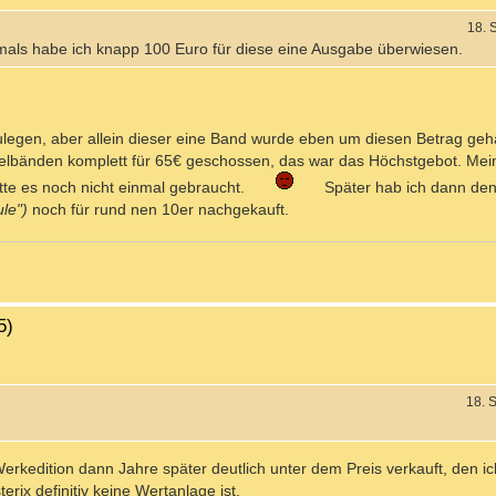
18. 
amals habe ich knapp 100 Euro für diese eine Ausgabe überwiesen.
legen, aber allein dieser eine Band wurde eben um diesen Betrag geh
lbänden komplett für 65€ geschossen, das war das Höchstgebot. Mei
tte es noch nicht einmal gebraucht.
Später hab ich dann den
ule")
noch für rund nen 10er nachgekauft.
5)
18. 
Werkedition dann Jahre später deutlich unter dem Preis verkauft, den i
erix definitiv keine Wertanlage ist.