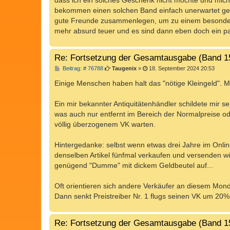
dass ich ein solches Geschenk nicht möchte und mich 
bekommen einen solchen Band einfach unerwartet ges
gute Freunde zusammenlegen, um zu einem besonderen
mehr absurd teuer und es sind dann eben doch ein paa
Re: Fortsetzung der Gesamtausgabe (Band 1
B
Beitrag: # 76788
Taugenix
»
18. September 2024 20:53
e
i
Einige Menschen haben halt das "nötige Kleingeld". Ma
t
r
a
Ein mir bekannter Antiquitätenhändler schildete mir se
g
was auch nur entfernt im Bereich der Normalpreise od
völlig überzogenem VK warten.
Hintergedanke: selbst wenn etwas drei Jahre im Online
denselben Artikel fünfmal verkaufen und versenden wü
genügend "Dumme" mit dickem Geldbeutel auf...
Oft orientieren sich andere Verkäufer an diesem Mo
Dann senkt Preistreiber Nr. 1 flugs seinen VK um 20%
Re: Fortsetzung der Gesamtausgabe (Band 1