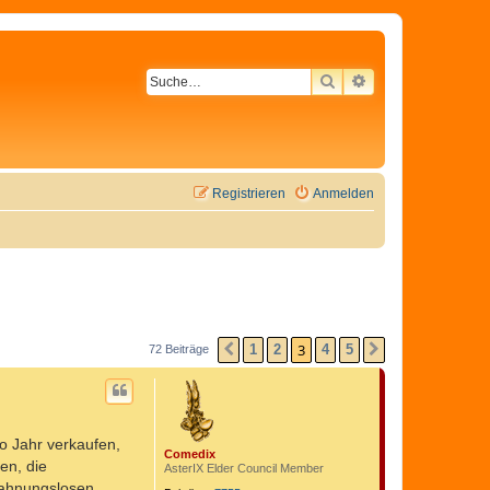
SUCHE
ERWEITERTE SU
Registrieren
Anmelden
3
1
2
4
5
72 Beiträge
VORHERIGE
NÄCHSTE
o Jahr verkaufen,
Comedix
en, die
AsterIX Elder Council Member
n ahnungslosen