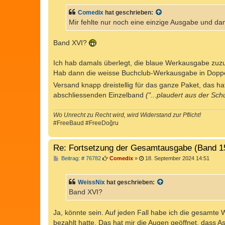
i
t
Comedix
hat geschrieben:
r
a
Mir fehlte nur noch eine einzige Ausgabe und d
g
Band XVI?
Ich hab damals überlegt, die blaue Werkausgabe zuzu
Hab dann die weisse Buchclub-Werkausgabe in Doppe
Versand knapp dreistellig für das ganze Paket, das ha
abschliessenden Einzelband
("...plaudert aus der Sch
Wo Unrecht zu Recht wird, wird Widerstand zur Pflicht!
#FreeBaud #FreeDoğru
Re: Fortsetzung der Gesamtausgabe (Band 1
B
Beitrag: # 76782
Comedix
»
18. September 2024 14:51
e
i
t
WeissNix
hat geschrieben:
r
a
Band XVI?
g
Ja, könnte sein. Auf jeden Fall habe ich die gesamte 
bezahlt hatte. Das hat mir die Augen geöffnet, dass Ast