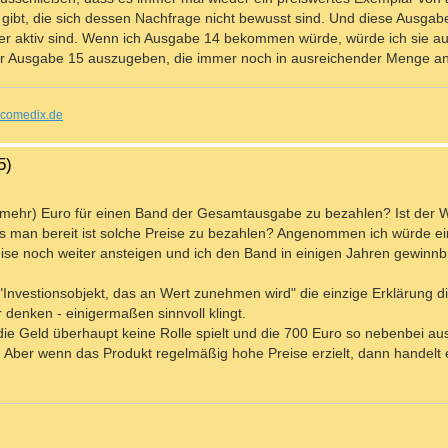
 gibt, die sich dessen Nachfrage nicht bewusst sind. Und diese Ausga
er aktiv sind. Wenn ich Ausgabe 14 bekommen würde, würde ich sie auc
o für Ausgabe 15 auszugeben, die immer noch in ausreichender Menge a
comedix.de
5)
ehr) Euro für einen Band der Gesamtausgabe zu bezahlen? Ist der 
s man bereit ist solche Preise zu bezahlen? Angenommen ich würde ei
eise noch weiter ansteigen und ich den Band in einigen Jahren gewinn
Investionsobjekt, das an Wert zunehmen wird" die einzige Erklärung die
denken - einigermaßen sinnvoll klingt.
die Geld überhaupt keine Rolle spielt und die 700 Euro so nebenbei a
. Aber wenn das Produkt regelmäßig hohe Preise erzielt, dann handelt e