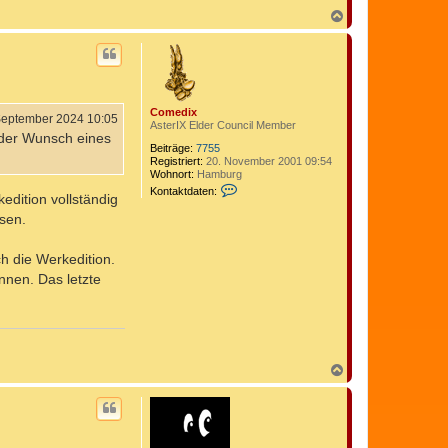
N
a
c
h
o
b
e
Comedix
n
September 2024 10:05
AsterIX Elder Council Member
der Wunsch eines
Beiträge:
7755
Registriert:
20. November 2001 09:54
Wohnort:
Hamburg
K
Kontaktdaten:
edition vollständig
o
n
sen.
t
a
k
h die Werkedition.
t
nnen. Das letzte
d
a
t
e
n
v
o
n
N
C
a
o
c
m
h
e
o
d
b
i