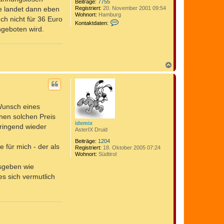
Beiträge:
7755
Registriert:
20. November 2001 09:54
be landet dann eben
Wohnort:
Hamburg
h nicht für 36 Euro
K
Kontaktdaten:
o
ngeboten wird.
n
t
a
k
t
N
d
a
a
c
t
h
e
o
n
v
b
o
Wunsch eines
e
n
n
nen solchen Preis
C
idemix
o
bringend wieder
AsterIX Druid
m
e
Beiträge:
1204
d
 für mich - der als
Registriert:
18. Oktober 2005 07:24
i
Wohnort:
Südtirol
x
usgeben wie
s sich vermutlich