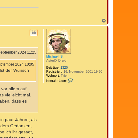
n
t
a
k
t
N
d
a
a
c
t
h
e
o
n
b
v
e
o
n
n
September 2024 11:25
C
Michael_S.
o
AsterIX Druid
m
eptember 2024 10:05
e
Beiträge:
1320
Ist der Wunsch
d
Registriert:
16. November 2001 19:50
i
Wohnort:
Trier
x
K
Kontaktdaten:
o
n
 vor allem auf
t
 vielleicht mal.
a
k
aben, dass es
t
d
a
t
in paar Jahren, als
e
n
it dem Gedanken,
v
o
e ich ihr gesagt,
n