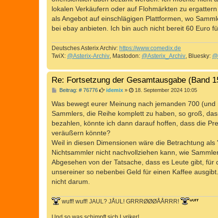
g
lokalen Verkäufern oder auf Flohmärkten zu ergattern
als Angebot auf einschlägigen Plattformen, wo Samml
bei ebay anbieten. Ich bin auch nicht bereit 60 Eur
Deutsches Asterix Archiv:
https://www.comedix.de
TwiX:
@Asterix-Archiv
, Mastodon:
@Asterix_Archiv
, Bluesky:
@
Re: Fortsetzung der Gesamtausgabe (Band 1
B
Beitrag: # 76776
idemix
»
18. September 2024 10:05
e
i
Was bewegt eurer Meinung nach jemanden 700 (und m
t
Sammlers, die Reihe komplett zu haben, so groß, das
r
a
bezahlen, könnte ich dann darauf hoffen, dass die Pr
g
veräußern könnte?
Weil in diesen Dimensionen wäre die Betrachtung als "
Nichtsammler nicht nachvollziehen kann, wie Sammler 
Abgesehen von der Tatsache, dass es Leute gibt, für 
unsereiner so nebenbei Geld für einen Kaffee ausgibt
nicht darum.
wuff! wuff! JAUL? JÅUL! GRRRØØØÅÅRRR!
Und so was schimpft sich Lyriker!