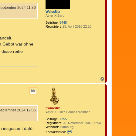
e
x
n
September 2024 11:36
WeissNix
AsterIX Bard
Beiträge:
5448
Registriert:
28. April 2016 22:20
andelt.
n Gebot war ohne
 diese reihe
N
a
c
h
o
b
e
Comedix
n
September 2024 12:05
AsterIX Elder Council Member
Beiträge:
7755
Registriert:
20. November 2001 09:54
Wohnort:
Hamburg
ch insgesamt dafür
K
Kontaktdaten:
o